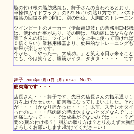
脇の付け根の脂肪燃焼も、舞子さんの言われるとおり、
単操作ガイドブック」のP.22 No.10の貼り方です。
腹筋の回復を待つ間に、別の部位、大胸筋のトレーニン
ツインビートのメーカー（伊藤超短波）の業務用EMS
は、使われた事があり、その時は、筋肉痛にはならなか
舞子さんの様に、ツインビートを上手に使って頂ければ
５倍くらい）業務用機器より、効果的なトレーニングも
結果が楽しみです。
今から、「やったー。大成功。」と笑える日が来ること
でも、今は笑うと、腹筋がイタ、タタタ・・・・ です
舞子
No.93
...2001年05月21日（月）07:43
筋肉痛です・・・
店長さん・・・舞子です。先日の店長さんの指示通り１
力を上げたせいか、筋肉痛になってしまいました。それ
が・・・（かなり痛かった・・・）以前、ステレオダイ
ったのに・・・筋肉痛の時は休まないとダメなんでしょ
肉痛になって・・・では成果がでないのでは・・・？ど
間の(腕の付け根？）脂肪の取り方は？とりあえず大胸
よろしくお願いします♪助けてくださ～い！