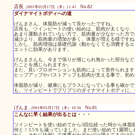
店長
No.82
...2001年05月17日（木）11:41
ダイナマイトボディへの道
げんまさん、体脂肪が減って良かったですね。
店長も、ツインビートの使い始めは、筋肉が太くなり、
あまり運動されていない方で、筋肉量が少なかった方で
減少より、筋肉量の増加が多く、体重が増える様ですね
しかし、筋肉増強は基礎代謝（動かなくても消費するエ
エットに効果があります。
げんまさんも、今まで張りが感じられ無かった部分など
たことを感じられますか。
また、良いプロポーションも筋肉によって形作られます
ヒップアップやバストアップも筋肉が支える事で、初め
体脂肪が減り、健康にもプラスになっている事も確かで
も、ツインビートでプリプリのダイナマイトボディに、
げんま
No.81
...2001年05月17日（木）10:50
こんなに早く結果が出るとは・・・
ツインビートを使い始めてから3回位経った時から体脂
何と！3.5％も減っていました。まだ使い始めて1週間
かし、それに比例して体重がわずかづつ増えてるのはな