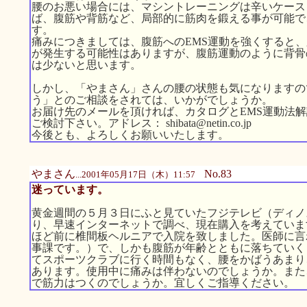
腰のお悪い場合には、マシントレーニングは辛いケース
ば、腹筋や背筋など、局部的に筋肉を鍛える事が可能で
す。
痛みにつきましては、腹筋へのEMS運動を強くすると
が発生する可能性はありますが、腹筋運動のように背骨
は少ないと思います。
しかし、「やまさん」さんの腰の状態も気になりますの
う」とのご相談をされては、いかがでしょうか。
お届け先のメールを頂ければ、カタログとEMS運動法
ご検討下さい。アドレス： shibata@netin.co.jp
今後とも、よろしくお願いいたします。
やまさん
No.83
...2001年05月17日（木）11:57
迷っています。
黄金週間の５月３日にふと見ていたフジテレビ（ディノ
り、早速インターネットで調べ、現在購入を考えていま
ほど前に椎間板ヘルニアで入院を致しました。医師に言
事課です。）で、しかも腹筋が年齢とともに落ちていく
てスポーツクラブに行く時間もなく、腰をかばうあまり
あります。使用中に痛みは伴わないのでしょうか。また
で筋力はつくのでしょうか。宜しくご指導ください。