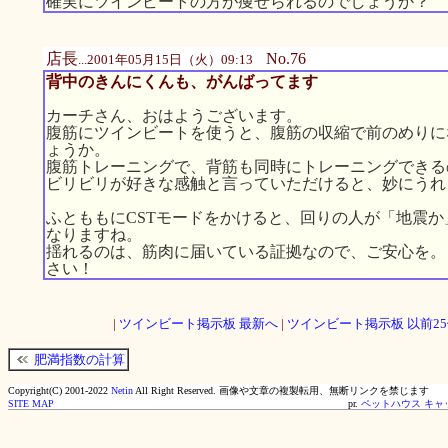
確実にツインビートの方が痩せられるのでしょうか？
店長
No.76
...2001年05月15日（火）09:13
背中のきんにくんも、がんばってます
カーチさん、おはようございます。
腹筋にツインビートを使うと、腹筋の収縮で前のめりに
ょうか。
腹筋トレーニングで、背筋も同時にトレーニングできる
ビリビリが好きな感触と言っていただけると、妙にうれ
ふとももにCSTモードをかけると、回りの人が「地震
なりますね。
揺れるのは、筋肉に届いている証拠なので、ご安心を。
さい！
|
ツインビート掲示板 最新へ
|
ツインビート掲示板 以前2
肥満指数の計算
Copyright(C) 2001-2022
Netin
All Right Reserved.
画像や文章の複製転用、無断リンクを禁じます
SITE MAP
pr.
ペットハウス キャ