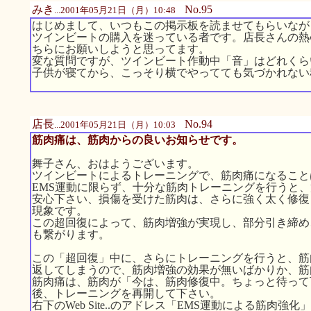
みき
No.95
...2001年05月21日（月）10:48
はじめまして、いつもこの掲示板を読ませてもらいなが
ツインビートの購入を迷っている者です。店長さんの熱
ちらにお願いしようと思ってます。
変な質問ですが、ツインビート作動中「音」はどれくら
子供が寝てから、こっそり横でやってても気づかれない
店長
No.94
...2001年05月21日（月）10:03
筋肉痛は、筋肉からの良いお知らせです。
舞子さん、おはようございます。
ツインビートによるトレーニングで、筋肉痛になること
EMS運動に限らず、十分な筋肉トレーニングを行うと
安心下さい、損傷を受けた筋肉は、さらに強く太く修復
現象です。
この超回復によって、筋肉増強が実現し、部分引き締め
も繋がります。
この「超回復」中に、さらにトレーニングを行うと、筋
返してしまうので、筋肉増強の効果が無いばかりか、筋
筋肉痛は、筋肉が「今は、筋肉修復中。ちょっと待って
後、トレーニングを再開して下さい。
右下のWeb Site..のアドレス「EMS運動による筋肉