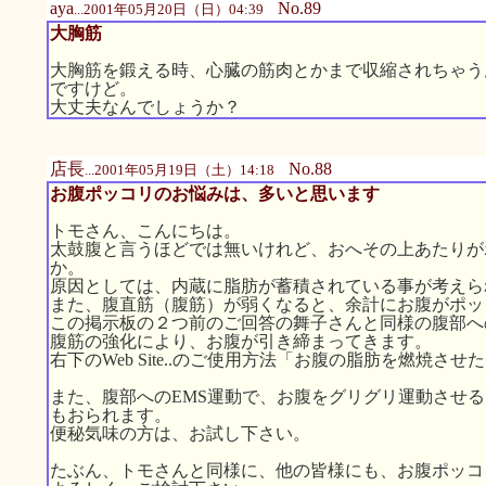
aya
No.89
...2001年05月20日（日）04:39
大胸筋
大胸筋を鍛える時、心臓の筋肉とかまで収縮されちゃう
ですけど。
大丈夫なんでしょうか？
店長
No.88
...2001年05月19日（土）14:18
お腹ポッコリのお悩みは、多いと思います
トモさん、こんにちは。
太鼓腹と言うほどでは無いけれど、おへその上あたりが
か。
原因としては、内蔵に脂肪が蓄積されている事が考えら
また、腹直筋（腹筋）が弱くなると、余計にお腹がポッ
この掲示板の２つ前のご回答の舞子さんと同様の腹部へ
腹筋の強化により、お腹が引き締まってきます。
右下のWeb Site..のご使用方法「お腹の脂肪を燃焼
また、腹部へのEMS運動で、お腹をグリグリ運動させ
もおられます。
便秘気味の方は、お試し下さい。
たぶん、トモさんと同様に、他の皆様にも、お腹ポッコ