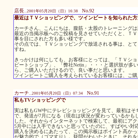
店長
No.92
...2001年05月20日（日）16:38
最近はＴＶショッピングで、ツインビートを知られた方
カーチさん、こんにちは。腹筋・太股のトレーニングは
最近の当掲示板へのご投稿を見させていただくと、ＴＶ
事を目にされた方も多い様です。
その点では、ＴＶショッピングで放送される事は、とて
すね。
きっかけは何にしても、お客様にとっては、「ＴＶショ
ビートショップ」、「弊社Netin」・・・と選択肢が
ら、ご購入いただけるので、良い事だと思います。
ツインビートご購入を考えられているお客様には、ご購
カーチ
No.91
...2001年05月20日（日）07:34
私もTVショッピングで
実は私もGW中にテレビショッピングを見て、最初はそ
で、発送が7月になる（現在は状況が変わっているかも
した。それからインターネットで検索して、最初にアクセス
5月中には入手できないと思っていたのに、すばやい対
購入を決めるにあたって、この掲示板はポイント高かっ
が魅力的で（ゴマすり）。疑問がわいたときに、それを