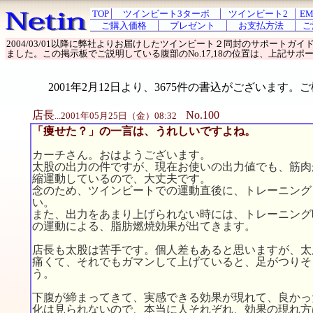
TOP
ツインビート3ターボ
ツインビート2
EM
ご購入価格
プレゼント
お支払方法
ご
2004/03/01以降に弊社よりお届けしたツインビート２同封のサポート
ました。この掲示板でご説明している腹部のNo.17,18の位置は、上記サポー
2001年2月12日より、3675件の書込がございま
店長
No.100
...2001年05月25日（金）08:32
「痩せた？」の一言は、うれしいですよね。
カーチさん。おはようございます。
太股の出力の件ですが、現在お使いの出力値でも、筋肉
縮運動しているので、大丈夫です。
念のため、ツインビートでの運動直後に、トレーニング
い。
また、出力をあまり上げられない時には、トレーニング
の運動による、脂肪燃焼効果が出てきます。
店長も太股は苦手です。個人差もあると思いますが、太
痛くて、それでもガマンして上げていると、足がつりそ
う。
下腹が締まってきて、実感できる効果が現れて、良かっ
化は見られないので、本当に人それぞれ、効果の現れ方