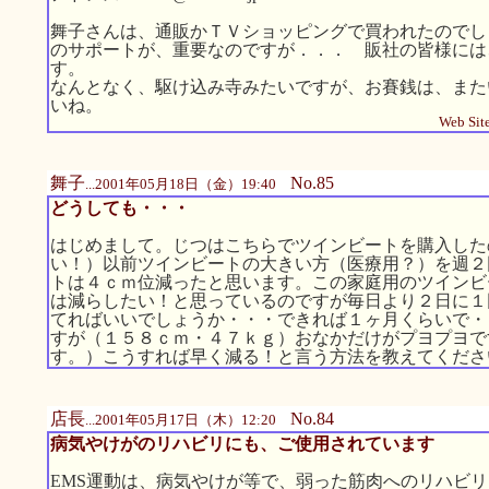
舞子さんは、通販かＴＶショッピングで買われたのでし
のサポートが、重要なのですが．．． 販社の皆様には
す。
なんとなく、駆け込み寺みたいですが、お賽銭は、また
いね。
Web Site
舞子
No.85
...2001年05月18日（金）19:40
どうしても・・・
はじめまして。じつはこちらでツインビートを購入した
い！）以前ツインビートの大きい方（医療用？）を週２
トは４ｃｍ位減ったと思います。この家庭用のツインビ
は減らしたい！と思っているのですが毎日より２日に１
てればいいでしょうか・・・できれば１ヶ月くらいで・
すが（１５８ｃｍ・４７ｋｇ）おなかだけがプヨプヨで
す。）こうすれば早く減る！と言う方法を教えてくださ
店長
No.84
...2001年05月17日（木）12:20
病気やけがのリハビリにも、ご使用されています
EMS運動は、病気やけが等で、弱った筋肉へのリハビ