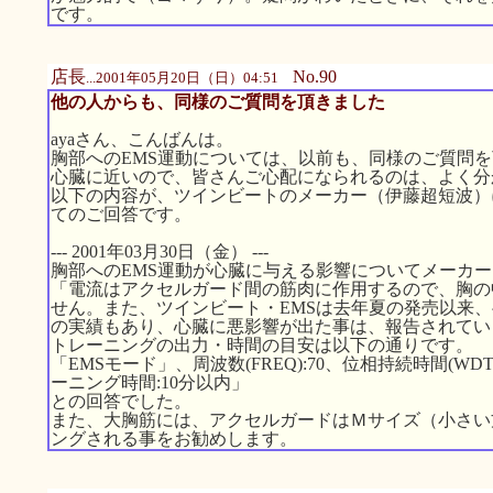
です。
店長
No.90
...2001年05月20日（日）04:51
他の人からも、同様のご質問を頂きました
ayaさん、こんばんは。
胸部へのEMS運動については、以前も、同様のご質問
心臓に近いので、皆さんご心配になられるのは、よく分
以下の内容が、ツインビートのメーカー（伊藤超短波）
てのご回答です。
--- 2001年03月30日（金） ---
胸部へのEMS運動が心臓に与える影響についてメーカ
「電流はアクセルガード間の筋肉に作用するので、胸の
せん。また、ツインビート・EMSは去年夏の発売以来、
の実績もあり、心臓に悪影響が出た事は、報告されてい
トレーニングの出力・時間の目安は以下の通りです。
「EMSモード」、周波数(FREQ):70、位相持続時間(WDTH):
ーニング時間:10分以内」
との回答でした。
また、大胸筋には、アクセルガードはＭサイズ（小さい
ングされる事をお勧めします。