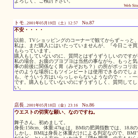
よろしく、ご検討下さい。
Web Site
トモ
No.87
...2001年05月19日（土）12:57
不安・・・・
以前、TVショッピングのコーナーで観てからず～っと
私は、まだ購入にはいたっていませんが、『今日こそ買
もらっています。
購入もしていないのに、質問とはずうずうしいのですが
私の場合、お腹のブヨブヨは当然の事ながら、もっと気
事の前後に関係なく胃（みぞおち？）の所がポッコリ出
そのような場所にもツインビートは使用できるのでしょ
も、そういう方はいらっしゃらないようなので・・・一
です。購入もしていないのにずうずうしく、質問してし
い。
店長
No.86
...2001年05月18日（金）23:16
ウエストの切実な願い、なのですね。
舞子さん、初めまして。
身長:158cm、体重:47kg は、BMIの肥満指数では、18
しかし、BMIは身長と体重だけによる判定なので、BM