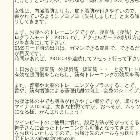
だけど」という方や、いわゆる「隠れ肥満」の方もおら
女性は、内臓脂肪よりも、皮下脂肪が付きやすいので、
書かれているようにブヨブヨ（失礼しました）と太る傾
リしてきます。
まず、お腹へのトレーニングですが、腹直筋（腹筋）と
ログラムモード：PROG-3で、アクセルガードの貼り方は、右
ジを参考にして下さい。
EMSモード時の出力は、ガマンできる範囲で、できるだ
が目安です。
時間があれば、PROG-3を連続して２セット行って下さ
１日おきに腹直筋 - 外腹斜筋 - 腹直筋 ・・ と交互
有効な超回復をもたらし、筋肉トレーニングの効果を高
また、臀部や太股のトレーニングをプラスすることで、
善や、筋肉増強による基礎代謝の向上 - 全身のシェイ
お腹は体の中でも脂肪が付きやすい部分ですが、取りや
マイナス10cmは、大きな挑戦ですが、おへそが、ムッ
になる様、がんばりましょう！
ツインビートのご使用に慣れ、設定方法が分かってくる
舞子さんに合ったトレーニングも可能となってきます。
をお送りいたしますので、お届け先のメールをお送り下
アドレス:shibata@netin.co.jp