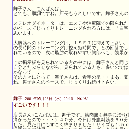
舞子さん、こんばんは。
とても、順調ですね。店長もうれしいです。舞子さんの
ステレオダイネーターは、エステや治療院での限られた
のペースでじっくりトレーニングされる方には、「自宅
思います。
大胸筋へのトレーニングは、１ＳＥＴに抑えて下さい。
の長時間のトレーニングは控え短時間で、との回答でし
れているので、次に脂肪の取れやすい胸部へも、効果が
この掲示板を見られている方の中には、舞子さんと同じ
自分とだぶらせながら、見られている方も、多いのでは
かなって．．．
その方々にとって、舞子さんは、希望の星・・まあ、変
ね。舞子さんのペースで、じっくりお続け下さい。
舞子
No.97
...2001年05月23日（水）20:16
すごいです！！！
店長さん♪こんばんは。舞子です。筋肉痛も無事に治り
痛かったので・・・）４０分、今日は外腹斜筋を６０分
した。見た目にもすごく締まりました！サイズも１.５