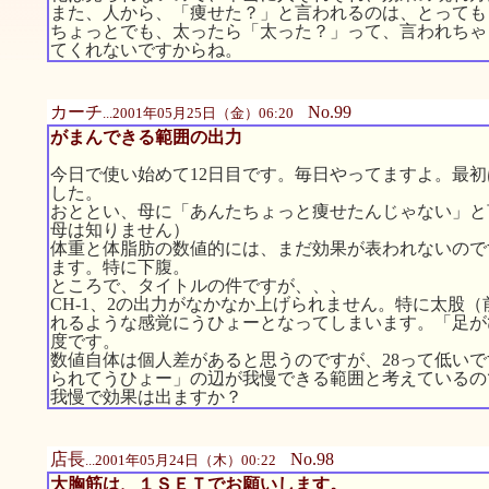
また、人から、「痩せた？」と言われるのは、とっても
ちょっとでも、太ったら「太った？」って、言われちゃ
てくれないですからね。
カーチ
No.99
...2001年05月25日（金）06:20
がまんできる範囲の出力
今日で使い始めて12日目です。毎日やってますよ。最
した。
おととい、母に「あんたちょっと痩せたんじゃない」と
母は知りません）
体重と体脂肪の数値的には、まだ効果が表われないので
ます。特に下腹。
ところで、タイトルの件ですが、、、
CH-1、2の出力がなかなか上げられません。特に太股（
れるような感覚にうひょーとなってしまいます。「足が
度です。
数値自体は個人差があると思うのですが、28って低い
られてうひょー」の辺が我慢できる範囲と考えているの
我慢で効果は出ますか？
店長
No.98
...2001年05月24日（木）00:22
大胸筋は、１ＳＥＴでお願いします。