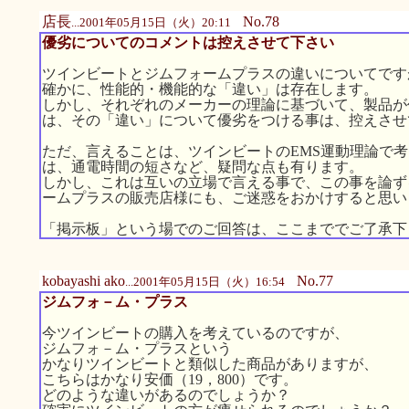
店長
No.78
...2001年05月15日（火）20:11
優劣についてのコメントは控えさせて下さい
ツインビートとジムフォームプラスの違いについてです
確かに、性能的・機能的な「違い」は存在します。
しかし、それぞれのメーカーの理論に基づいて、製品が
は、その「違い」について優劣をつける事は、控えさせ
ただ、言えることは、ツインビートのEMS運動理論で
は、通電時間の短さなど、疑問な点も有ります。
しかし、これは互いの立場で言える事で、この事を論ず
ームプラスの販売店様にも、ご迷惑をおかけすると思い
「掲示板」という場でのご回答は、ここまででご了承下
kobayashi ako
No.77
...2001年05月15日（火）16:54
ジムフォ－ム・プラス
今ツインビートの購入を考えているのですが、
ジムフォ－ム・プラスという
かなりツインビートと類似した商品がありますが、
こちらはかなり安価（19，800）です。
どのような違いがあるのでしょうか？