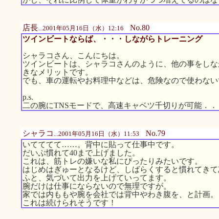
店長
No.80
...2001年05月16日（水）12:16
ツインビートならば、・・・しながらトレーニング
シャラコさん、こんにちは。
ツインビートは、シャラコさんのように、他の事をしな
きなメリットです。
でも、車の運転やお料理中などは、危険なので使わない
p.s.
二の腕にTNSモードで、高速キャベツ千切りが可能．．
シャラコ
No.79
...2001年05月16日（水）11:53
いてててて……。背中に貼って仕事中です。
だいぶ慣れて40まで上げました。
これは、筋トレの嫌いな私にぴったりみたいです。
はじめはぎゅーとなるけど、しばらくすると慣れてきて
ふと、気づいて出力を上げていってます。
腕だけは仕事にならないので無理ですが。
家では内ももや腕を会社では背中やわき腹を、と計画。
これは続けられそうです！