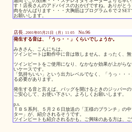
週間でこの効果・・・ステレオダイネーダーよりも早い
す！店長さんのアドバイスのおかげですね。ありがとう
肉をがんばります・・・大胸筋はプログラム６で２SE
お願いします。
店長
No.96
...2001年05月21日（月）11:05
発生する音は、「うっ・・」くらいでしょうか。
みきさん、こんにちは。
ツインビートは動作中に音は致しません。まったく、無
ツインビートをご使用になり、なかなか効果が上がらな
いケースです。
「気持ちいい」という出力レベルでなく、「うっ・・・
る必要があります。
発生する音と言えば、バッグを開けるときのジッパーの
ご安心して、お使い下さい。よろしくお願いします。
p.s.
ＴＢＳ系列、５月２６日放送の「王様のブランチ」の中
ター」が、紹介されるそうです。
ツインビートも紹介されるかも。ご興味のある方は、ご