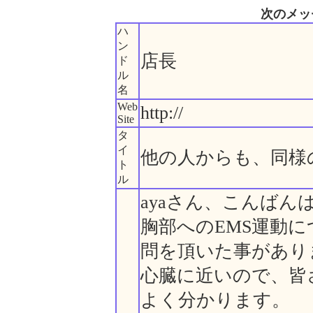
次のメッ
ハ
ン
店長
ド
ル
名
Web
http://
Site
タ
イ
他の人からも、同様
ト
ル
ayaさん、こんばん
胸部へのEMS運動
問を頂いた事があり
心臓に近いので、皆
よく分かります。