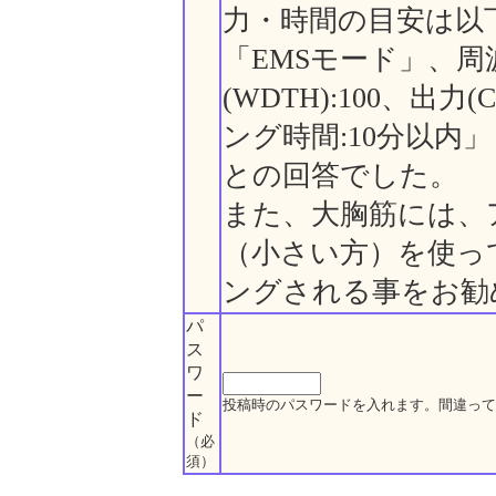
力・時間の目安は以
「EMSモード」、周波
(WDTH):100、出力(
ング時間:10分以内」
との回答でした。
また、大胸筋には、
（小さい方）を使っ
ングされる事をお勧
パ
ス
ワ
ー
投稿時のパスワードを入れます。間違って
ド
（必
須）