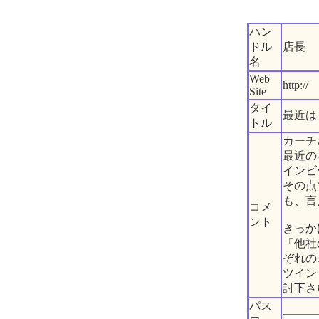
ハン
ドル
店長
名
Web
http://
Site
タイ
最近は
トル
カーチ
最近の
インビ
その点
も、言
コメ
ント
きっか
「他社
ぞれの
ツイン
討下さ
パス