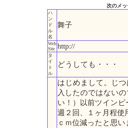
次のメッ
ハ
ン
舞子
ド
ル
名
Web
http://
Site
タ
イ
どうしても・・・
ト
ル
はじめまして。じつ
入したのではないの
い！）以前ツインビ
週２回、１ヶ月程使
ｃｍ位減ったと思い