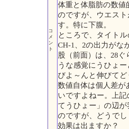
体重と体脂肪の数値
のですが、ウエスト
す。特に下腹。
コ
ところで、タイトル
メ
ン
CH-1、2の出力が
ト
股（前面）は、28
うな感覚にうひょー
びよ～んと伸びてど
数値自体は個人差が
いですよねー。上記
てうひょー」の辺が
のですが、どうでし
効果は出ますか？