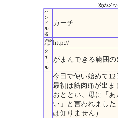
次のメッ
ハ
ン
カーチ
ド
ル
名
Web
http://
Site
タ
イ
がまんできる範囲の
ト
ル
今日で使い始めて1
最初は筋肉痛が出ま
おととい、母に「あ
い」と言われました
は知りません）