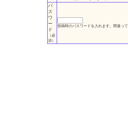
パ
ス
ワ
ー
投稿時のパスワードを入れます。間違って
ド
（必
須）