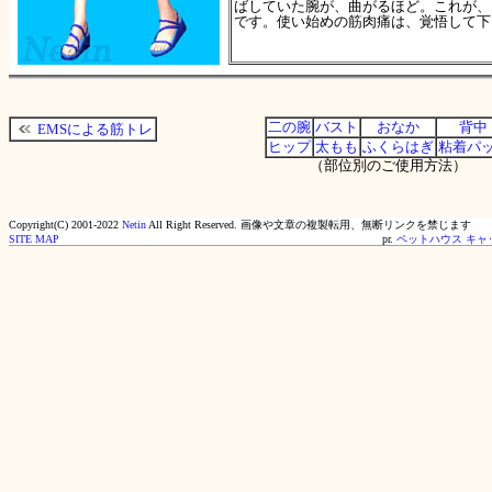
ばしていた腕が、曲がるほど。これが、
です。使い始めの筋肉痛は、覚悟して下
二の腕
バスト
おなか
背中
EMSによる筋トレ
ヒップ
太もも
ふくらはぎ
粘着パ
（部位別のご使用方法）
Copyright(C) 2001-2022
Netin
All Right Reserved.
画像や文章の複製転用、無断リンクを禁じます
SITE MAP
pr.
ペットハウス キャ