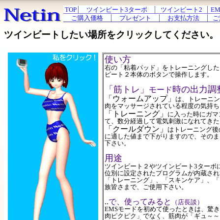
TOP
ツインビート3ターボ
ツインビート2
EM
ご購入価格
プレゼント
お支払方法
ご
ツインビートしたい場所をクリックしてください。
使い方
右の「粘着パッド」をトレーニングした
ビート２本体のボタンで操作します。
「筋トレ」
時の出力調
モード
「ウォームアップ」
は、トレーニン
肉をマッサージされている程度の気持ち
「トレーニング」
に入った時にガマ
て、数分経過して電気刺激になれてきた
「クールダウン」
はトレーニング後
に適した値まで下がりますので、そのま
下さい。
用途
ツインビート２やツインビート3ターボ
位別に設定されたプログラムが内蔵され
「トレーニング」、「スキンケア」、「
族皆さまで、ご使用下さい。
..
で、使ってみると
（店長談）
EMSモードを初めて使ったときは、驚
肉ピクピク」でなく、筋肉が「ギュ～～