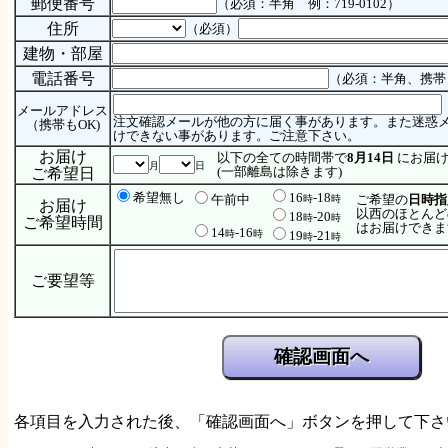
郵便番号
（必須：半角 例：719-0102）
住所
（必須）
建物・部屋
電話番号
（必須：半角、携帯もO
メールアドレス
注文確認メールが他の方に届く事があります。また迷惑
（携帯もOK)
けできない事があります。ご注意下さい。
お届け
以下の全ての時間帯で
8月14日
にお届け
月
日
(一部離島は除きます)
ご希望日
希望無し
16
-18
午前中
ご希望の
日時指
時
時
お届け
以西のほとんど
18
-20
時
時
ご希望時間
はお届けできま
14
-16
時
時
19
-21
時
時
ご要望等
各項目を入力された後、「確認画面へ」ボタンを押して下さ