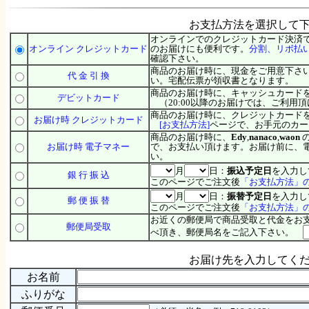
お支払方法を選択して
オンラインでのクレジットカード決済で
オンライン クレジットカード
のお届けにも便利です。
分割、
リボ払
確認下さい。
商品のお届け時に、現金をご用意下さ
代 金 引 換
い。宅配伝票が領収書となります。
商品のお届け時に、キャッシュカード
デビットカード
（20:00以降のお届けでは、ご利用
商品のお届け時に、クレジットカード
お届け時 クレジットカード
[お支払方法]
ページで、お手元のカー
商品のお届け時に、
Edy
,
nanaco
,
waon
お届け時 電子マネー
で、お支払い頂けます。お届け前に、
い。
月
日：
振込予定日
を入力し
銀 行 振 込
このページでご注文後
「お支払方法」
月
日：
振替予定日
を入力し
郵 便 振 替
このページでご注文後
「お支払方法」
お近くの郵便局で商品受取と代金をお
郵便局受取
べ頂き、郵便局名をご記入下さい。
お届け先を入力してく
お名前
ふりがな