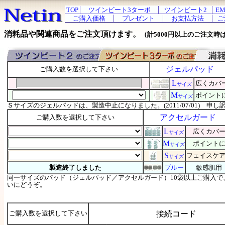
TOP
ツインビート3ターボ
ツインビート2
EM
ご購入価格
プレゼント
お支払方法
ご
消耗品や関連商品をご注文頂けます。
（計5000円以上のご注文時
ジェルパッド
ご購入数を選択して下さい
L
広くカバ
サイズ
M
ポイント
サイズ
Ｓサイズのジェルパッドは、製造中止になりました。(2011/07/01) 申
アクセルガード
ご購入数を選択して下さい
L
広くカバ
サイズ
M
ポイント
サイズ
S
フェイスケ
サイズ
製造終了しました
ブルー
敏感肌用
同一サイズのパッド（ジェルパッド／アクセルガード）10袋以上ご購入で
いにどうぞ。
ご購入数を選択して下さい
接続コード