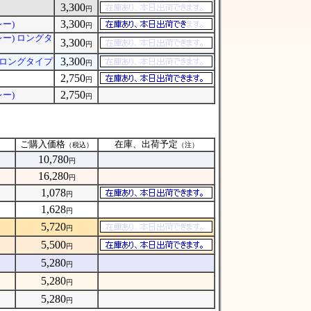
3,300
円
3,300
レー)
円
レー) ロングタ
3,300
円
3,300
) ロングタイプ
円
2,750
円
2,750
ー)
円
）
ご購入価格
在庫、出荷予定
（税込）
（注）
10,780
円
16,280
円
1,078
円
1,628
円
5,720
円
5,500
円
5,280
円
5,280
円
5,280
円