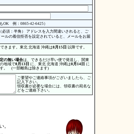
K 例：0865-42-6425）
（必須：半角） アドレスを入力間違いされると、ご
メールの着信拒否を設定されていると、メールをお届
できます。東北 北海道 沖縄は
8月15日
以降です。
定の無い場合
は、できるだけ早い便で発送し、関東
の地域で
8月13日
に、東北 北海道 沖縄は
8月14日
に
す。 (一部離島は除きます)
ご要望やご連絡事項がございましたら、ご
記入下さい。
領収書が必要な場合には、領収書の宛名な
どをご連絡下さい。
い。