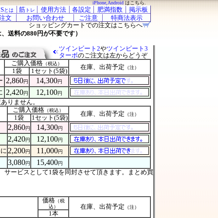
iPhone,Android
はこちら.
S
筋
使用方法
各設定
肥満指数
掲示板
とは
トレ
注文
お問い合わせ
ご注意
特商法表示
ショッピングカートでの注文はこちらへ
は、送料の880円が不要です）
ツインビート2
や
ツインビート3
ターボ
のご注文は左からどうぞ
ご購入価格
（税込）
在庫、出荷予定
（注）
1袋
1セット(5袋)
2,860
14,300
ー
円
円
2,420
12,100
に
円
円
し訳ありません。
ご購入価格
（税込）
在庫、出荷予定
（注）
1袋
1セット(5袋)
2,860
14,300
ー
円
円
2,420
12,100
に
円
円
2,200
11,000
アに
円
円
3,080
15,400
円
円
、サービスとして1袋を同封させて頂きます。まとめ買
価格
（税
在庫、出荷予定
込）
（注）
1本