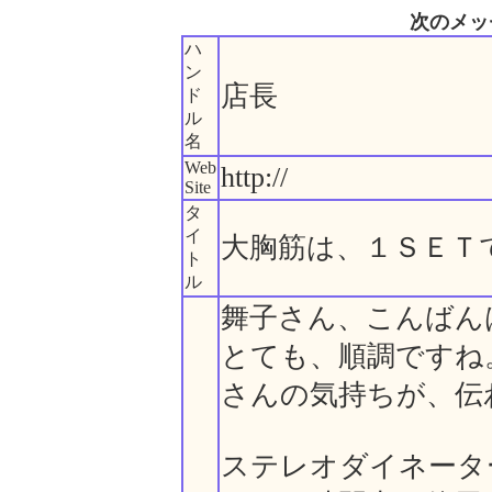
次のメッ
ハ
ン
店長
ド
ル
名
Web
http://
Site
タ
イ
大胸筋は、１ＳＥＴ
ト
ル
舞子さん、こんばん
とても、順調ですね
さんの気持ちが、伝
ステレオダイネータ