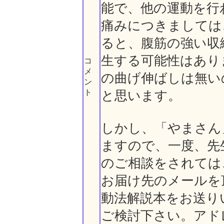
能で、他の運動を行
痛みにつきましては
ると、腹筋の強い収
生する可能性はあり
コ
メ
の曲げ伸ばしは無い
ン
ト
と思います。
しかし、「やまさん
ますので、一度、先
のご相談をされては
お届け先のメールを
動法解説本をお送り
ご検討下さい。アドレス： s