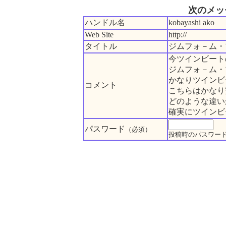
次のメッ
ハンドル名
kobayashi ako
Web Site
http://
タイトル
ジムフォ－ム・
今ツインビート
ジムフォ－ム・
かなりツインビ
コメント
こちらはかなり安
どのような違い
確実にツインビ
パスワード
（必須）
投稿時のパスワー