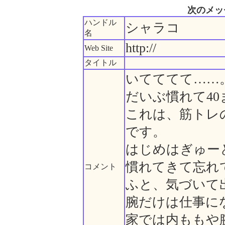
次のメッ
ハンドル
シャラコ
名
http://
Web Site
タイトル
いてててて……
だいぶ慣れて4
これは、筋トレ
です。
はじめはぎゅー
慣れてきて忘れ
コメント
ふと、気づいて
腕だけは仕事に
家では内ももや