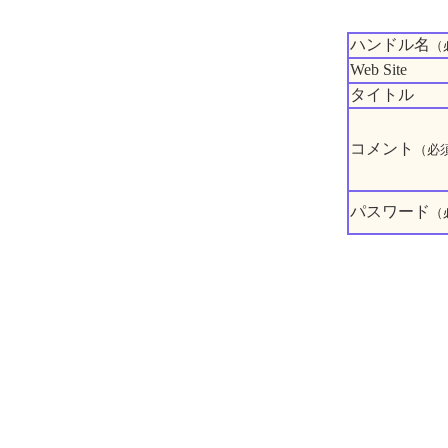
ハンドル名
（
Web Site
タイトル
コメント
（必
パスワード
（