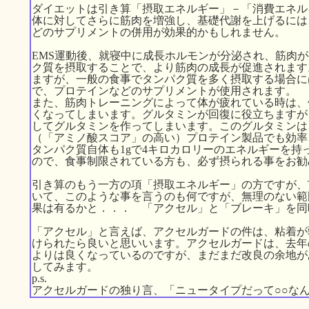
ダイエットは引き算「摂取エネルギー」－「消費エネル
体に対してさらに筋肉を増強し、基礎代謝を上げるには
どのサプリメントの併用が効果的かもしれません。
EMS運動後、就寝中に成長ホルモンが分泌され、筋肉
ク質を摂取することで、より筋肉の成長が促進されます
ますが、一般の食事でタンパク質を多く摂取する場合に
で、プロテインなどのサプリメントが使用されます。
また、筋肉トレーニングによって体が疲れている時は、
くなってしまいます。グルタミンが回復に役立ちますが
してグルタミンを作ってしまいます。このグルタミンは
（「アミノ酸スコア」の高い）プロテイン製品でも効率
タンパク質自体も1gで4キロカロリーのエネルギーを持
ので、食事制限されている方も、必ず摂られる事をお勧
引き算のもう一方の項「摂取エネルギー」の方ですが、TO
いて、このような事を言うのも何ですが、無理のない範
果は有るかと．．． 「アクセル」と「ブレーキ」を同
「アクセル」と言えば、アクセルガードの件は、粘着が
けられたら良いと思いいます。アクセルガードは、去年
よりは良くなっているのですが、まだまだ改良の余地が
してみます。
p.s.
アクセルガードの独り言、「ニュータイプだって○○な