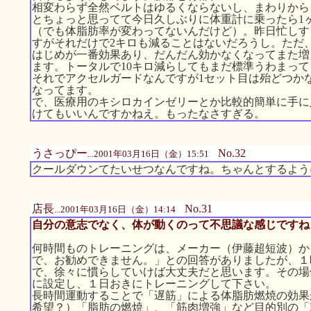
相変わらず全然ベルトはゆるくならないし、まわりから
とちょっと思ってて今日久しぶりに体重計に乗ったら1
（でも体脂肪率が変わってないんだけど）。昨日忙しす
すがそれだけで2キロも減ることはないだろうし。ただ
はじめが一番効果あり、だんだん効かなくなってまた増
ます。トータルで10キロ減らしてもまだ標準うわまっ
それでアクセルガードなんですが1セット目は殆どつか
なってます。
で、医療用のキシロカインゼリーとか比較的簡単に手に
けてもいいんですかねえ。もったなさすぎる。
うさっぴー
No.32
...2001年03月16日（金）15:51
クールダウンてたいせつなんですね。ちゃんとするよう
店長
No.31
...2001年03月16日（金）14:14
自分の意志でなく、体が動くのって不思議な感じですね
何時間ものトレーニングは、メーカー（伊藤超短波）か
で、お勧めできません。」との回答がありましたが、１
で、徐々に慣らしていけば大丈夫だと思います。その場
に設定し、１日おきにトレーニングして下さい。
長時間運動することで「遅筋」による体脂肪燃焼の効果
希望？）「脂肪の燃焼」、「筋肉増強」など目的別の「