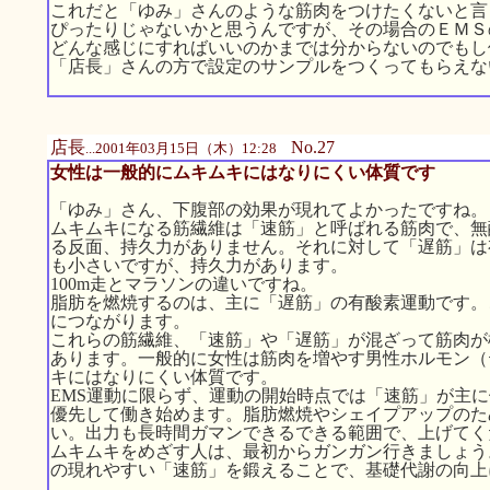
これだと「ゆみ」さんのような筋肉をつけたくないと言
ぴったりじゃないかと思うんですが、その場合のＥＭＳ
どんな感じにすればいいのかまでは分からないのでもし
「店長」さんの方で設定のサンプルをつくってもらえな
店長
No.27
...2001年03月15日（木）12:28
女性は一般的にムキムキにはなりにくい体質です
「ゆみ」さん、下腹部の効果が現れてよかったですね。
ムキムキになる筋繊維は「速筋」と呼ばれる筋肉で、無
る反面、持久力がありません。それに対して「遅筋」は
も小さいですが、持久力があります。
100m走とマラソンの違いですね。
脂肪を燃焼するのは、主に「遅筋」の有酸素運動です。
につながります。
これらの筋繊維、「速筋」や「遅筋」が混ざって筋肉が
あります。一般的に女性は筋肉を増やす男性ホルモン（
キにはなりにくい体質です。
EMS運動に限らず、運動の開始時点では「速筋」が主
優先して働き始めます。脂肪燃焼やシェイプアップのた
い。出力も長時間ガマンできるできる範囲で、上げてく
ムキムキをめざす人は、最初からガンガン行きましょう
の現れやすい「速筋」を鍛えることで、基礎代謝の向上