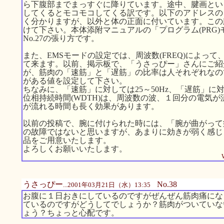
ら下腹部までまっすぐに降りています。途中、腱画とい
してくるとモコモコしてくる訳です。以下のアドレスの
く分かりますが、以外と体の正面に付いています。この
けて下さい。本体添附マニュアルの「プログラム(PRG)
No.27の張り方です。
また、EMSモードの設定では、周波数(FREQ)によっ
て来ます。以前、掲示板で、「うさっぴー」さんにご紹
が、筋肉の「速筋」と「遅筋」の比率は人それぞれなの
がある値を設定して下さい。
ちなみに、「速筋」に対しては25～50Hz、「遅筋」に対
位相持続時間(WDTH)は、周波数の波、１回分の電気
が流れる時間も長く効果があります。
以前の投稿で、腕に付けられた時には、「腕が曲がって
の故障ではないと思いますが、あまりに効きが弱く感じ
品をご用意いたします。
よろしくお願いいたします。
うさっぴー
No.38
...2001年03月21日（水）13:35
お腹に１日おきにしているのですがぜんぜん筋肉痛にな
ているのですがどうしてでしょうか？筋肉がついていな
ょう？ちょっと心配です。