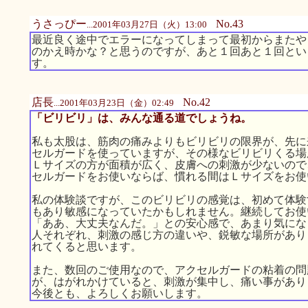
うさっぴー
No.43
...2001年03月27日（火）13:00
最近良く途中でエラーになってしまって最初からまたや
のかえ時かな？と思うのですが、あと１回あと１回とい
す。
店長
No.42
...2001年03月23日（金）02:49
「ビリビリ」は、みんな通る道でしょうね。
私も太股は、筋肉の痛みよりもビリビリの限界が、先に
セルガードを使っていますが、その様なビリビリくる場
Ｌサイズの方が面積が広く、皮膚への刺激が少ないので
セルガードをお使いならば、慣れる間はＬサイズをお使
私の体験談ですが、このビリビリの感覚は、初めて体験
もあり敏感になっていたかもしれません。継続してお使
「ああ、大丈夫なんだ。」との安心感で、あまり気にな
人それぞれ、刺激の感じ方の違いや、鋭敏な場所があり
れてくると思います。
また、数回のご使用なので、アクセルガードの粘着の問
が、はがれかけていると、刺激が集中し、痛い事があり
今後とも、よろしくお願いします。