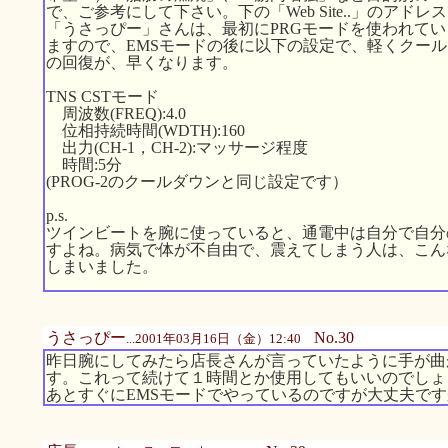
で、ご参考にして下さい。下の「Web Site..」のアドレ
「うさっぴー」さんは、最初にPRGモードを使われて
ますので、EMSモードの後に以下の設定で、軽くクー
の回復が、早くなります。
TNS CSTモード
周波数(FREQ):4.0
位相持続時間(WDTH):160
出力(CH-1，CH-2):マッサージ程度
時間:5分
(PROG-2のクールダウンと同じ設定です）
p.s.
ツインビートを腕に使っていると、通電中は自分で自分
すよね。病気で体が不自由で、震えてしまう人は、こん
しまいました。
うさっぴー
No.30
...2001年03月16日（金）12:40
昨日腕にしてみたら店長さんが言っていたように手が曲
す。これって続けて１時間とか使用してもいいのでしょ
あとすぐにEMSモードでやっているのですが大丈夫で