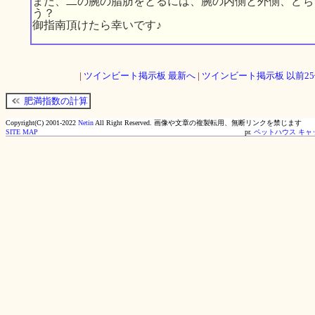
また、二の腕の脂肪をとるには、腕の内側と外側、どち
う？
御指南頂けたら幸いです♪
|
ツインビート掲示板 最新へ
|
ツインビート掲示板 以前2
肥満指数の計算
Copyright(C) 2001-2022
Netin
All Right Reserved.
画像や文章の複製転用、無断リンクを禁じます
SITE MAP
pr.
ペットハウス キャ