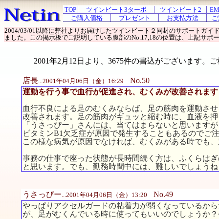
TOP
ツインビート3ターボ
ツインビート2
EM
ご購入価格
プレゼント
お支払方法
ご
2004/03/01以降に弊社よりお届けしたツインビート２同封のサポート
ました。この掲示板でご説明している腹部のNo.17,18の位置は、上記サポー
2001年2月12日より、3675件の書込がございま
店長
No.50
...2001年04月06日（金）16:29
運動を行う事で血行が促進され、むくみが改善されます
血行不良による足のむくみならば、足の筋肉を運動させ
改善されます。足の筋肉がギュッと縮む時に、血液を押
「うさっぴー」さんには、当てはまらないと思いますが
ビタミンB1欠乏症が原因で発生することもあるのでご
この様な病気が原因でなければ、むくみがある時でも、
事務の仕事で座った状態が長時間続く方は、ふくらはぎ
と思います。でも、勤務時間中には、難しいでしょうね
うさっぴー
No.49
...2001年04月06日（金）13:20
やっぱりアクセルガードの粘着力が弱くなっているから
が、足がむくんでいる時に使ってもいいのでしょうか？