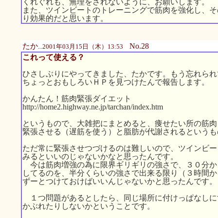
くれぐれも、無理をされないように、お願いします。
また、ツインビートのトレーニングで筋肉を強化し、そ
り効果的だと思います。
たか
No.28
...2001年03月15日（木）13:53
これって使える？
ひさしぶりにやってきました、たかです。もう忘れられ
ちょっとおもしろいＨＰを見つけたんで報告します。
かんたん！筋肉緊張ダイエット
http://home2.highway.ne.jp/tarchan/index.htm
というもので、大雑把にまとめると、痩せたい所の筋肉
緊張させる（遅筋を使う）と脂肪が代謝されるというも
ただ常に緊張させつづけるのは難しいので、ツインビー
みるといいのじゃないかなと思ったんです。
今は筋肉増強の為に限界ギリギリの強さで、３０分か
してるのを、半分くらいの強さで出来る限り（３時間か
ずーとつけておけばいいんじゃないかと思ったんです。
１つ問題があるとしたら、同じ場所に付けっぱなしに
かぶれたりしないかということです。