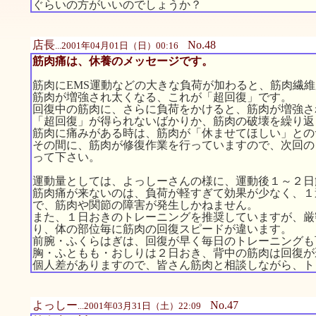
ぐらいの方がいいのでしょうか？
店長
No.48
...2001年04月01日（日）00:16
筋肉痛は、休養のメッセージです。
筋肉にEMS運動などの大きな負荷が加わると、筋肉繊
筋肉が増強され太くなる、これが「超回復」です。
回復中の筋肉に、さらに負荷をかけると、筋肉が増強さ
「超回復」が得られないばかりか、筋肉の破壊を繰り返
筋肉に痛みがある時は、筋肉が「休ませてほしい」との
その間に、筋肉が修復作業を行っていますので、次回の
って下さい。
運動量としては、よっしーさんの様に、運動後１～２日
筋肉痛が来ないのは、負荷が軽すぎて効果が少なく、１
で、筋肉や関節の障害が発生しかねません。
また、１日おきのトレーニングを推奨していますが、厳
り、体の部位毎に筋肉の回復スピードが違います。
前腕・ふくらはぎは、回復が早く毎日のトレーニングも
胸・ふともも・おしりは２日おき、背中の筋肉は回復が
個人差がありますので、皆さん筋肉と相談しながら、ト
よっしー
No.47
...2001年03月31日（土）22:09