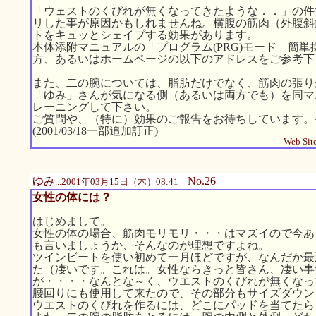
「ウェストのくびれが無くなってきたような．．」の件
リした事が原因かもしれませんね。横腹の筋肉（外腹斜
トをキュッとシェイプする効果があります。
本体添附マニュアルの「プログラム(PRG)モード 簡単操作
方、あるいはホームページの以下のアドレスをご参考下
また、二の腕については、脂肪だけでなく、筋肉の張り
「ゆみ」さんが気になる側（あるいは両方でも）を同マニュア
レーニングして下さい。
ご質問や、（特に）効果のご報告をお待ちしています。
(2001/03/18一部追加訂正)
Web Site
ゆみ
No.26
...2001年03月15日（木）08:41
女性の体には？
はじめまして。
女性の体の場合、筋肉モリモリ・・・はマズイので今あ
も言いましょうか、そんなのが理想ですよね。
ツインビートを使い初めて一月ほどですが、なんだか最
た（凄いです。これは。女性ならきっと皆さん、凄い事
が・・・・なんとな～く、ウエストのくびれが無くなっ
腰回りにも使用して来たので、その部分もサイズダウン
ウエストのくびれを作るには、どこにパッドを当てたら