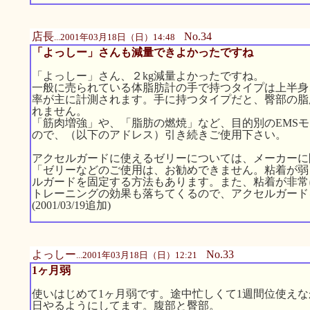
店長
No.34
...2001年03月18日（日）14:48
「よっしー」さんも減量できよかったですね
「よっしー」さん、２kg減量よかったですね。
一般に売られている体脂肪計の手で持つタイプは上半身
率が主に計測されます。手に持つタイプだと、臀部の脂
れません。
「筋肉増強」や、「脂肪の燃焼」など、目的別のEMS
ので、（以下のアドレス）引き続きご使用下さい。
アクセルガードに使えるゼリーについては、メーカーに
「ゼリーなどのご使用は、お勧めできません。粘着が弱
ルガードを固定する方法もあります。また、粘着が非常
トレーニングの効果も落ちてくるので、アクセルガード
(2001/03/19追加)
よっしー
No.33
...2001年03月18日（日）12:21
1ヶ月弱
使いはじめて1ヶ月弱です。途中忙しくて1週間位使え
日やるようにしてます。腹部と臀部。