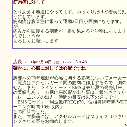
筋肉痛に対して
とりあえず地道にやってます。ゆっくりだけど着実に効
うにしています。
筋肉痛は腹直筋に限って運動2日目が最強になります。
が）
痛みから回復する期間が一番効果あると説明にあります
のでしょうか
よろしくお願いします
店長
No.46
...2001年03月30日（金）17:22
確かに、心臓に対しては心配ですね
胸部へのEMS運動が心臓に与える影響についてメーカ
「電流はアクセルガード間の筋肉に作用するので、胸の
せん。また、ツインビート・EMSは去年夏の発売以来、
の実績もあり、心臓に悪影響が出た事は、報告されてい
トレーニングの出力・時間の目安は以下の通りです。
「EMSモード」、周波数(FREQ):70、位相持続時間(WDTH):
ーニング時間:10分以内」
との回答でした。
また、大胸筋には、アクセルガードはＭサイズ（小さい
ングされる事をお勧めします。
W