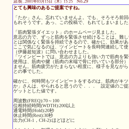
店長
No.29
...2001年03月15日（木）15:25
とても興味のあるご提案ですね。
「たか」さん、忘れていませんよ。でも、そろそろ前回
もれそうです。あっ、この投稿で、もれてしまいました
「筋肉緊張ダイエット」のホームページ見ました。
意志の力で、ずっと筋肉を緊張させ続けることは、難し
とは関係なく緊張を持続できるので、確かに、効果があ
ここで気になるのは、ツインビートを長時間連続して使
（伊藤超短波）に問い合わせました。
「ツインビートでは、意志の力よりも強い力で筋肉を緊
使用は、筋肉や腱（筋肉の末端で骨に付いている部分）
ません。筋肉疲労がたまらない程度に、様子を見ながら
との事でした。
確かに、何時間もツインビートをするのは、筋肉がキツ
か」さんは、やられると思うので．．． 設定値のご提
ゲットとした値です。
周波数(FREQ):70～100
位相持続時間(WDTH):200以上
通電時間(Hold):20秒
休止時間(Rest):30秒
出力(CH-1，CH-2):ほどほどに