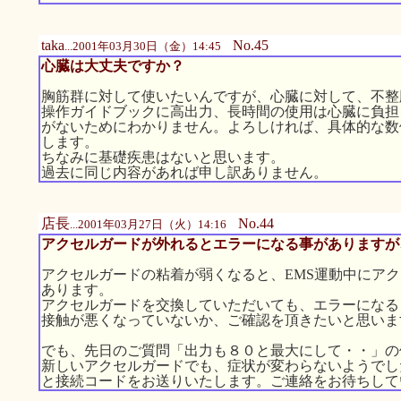
taka
No.45
...2001年03月30日（金）14:45
心臓は大丈夫ですか？
胸筋群に対して使いたいんですが、心臓に対して、不整
操作ガイドブックに高出力、長時間の使用は心臓に負担
がないためにわかりません。よろしければ、具体的な数
します。
ちなみに基礎疾患はないと思います。
過去に同じ内容があれば申し訳ありません。
店長
No.44
...2001年03月27日（火）14:16
アクセルガードが外れるとエラーになる事がありますが
アクセルガードの粘着が弱くなると、EMS運動中にア
あります。
アクセルガードを交換していただいても、エラーになる
接触が悪くなっていないか、ご確認を頂きたいと思いま
でも、先日のご質問「出力も８０と最大にして・・」の
新しいアクセルガードでも、症状が変わらないようでし
と接続コードをお送りいたします。ご連絡をお待ちして