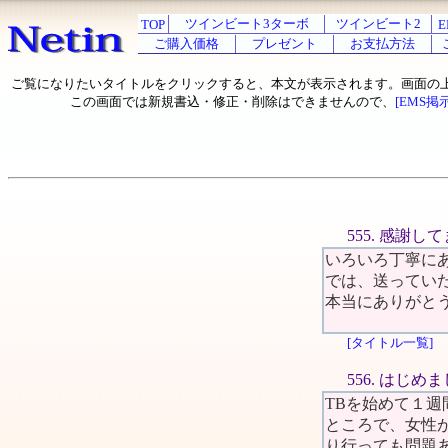
ツインビート3ターボ
ツインビート2
TOP
E
ご購入価格
プレゼント
お支払方法
ご覧になりたいタイトルをクリックすると、本文が表示されます。画面の
この画面では新規書込・修正・削除はできませんので、
[EMS掲
555. 感謝し
いろいろ丁寧に
では、送ってい
本当にありがと
[タイトル一覧]
556. はじめ
TBを始めて１
ところで、女性
り行っても問題