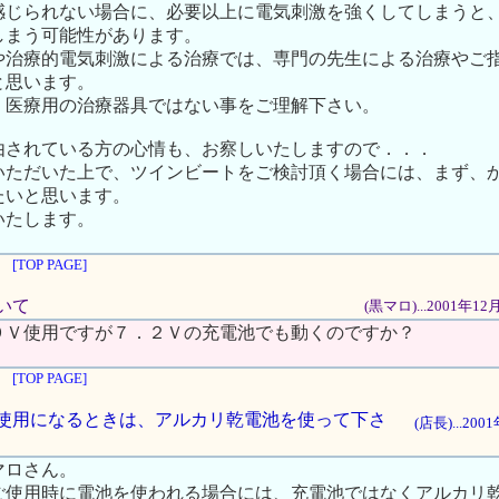
感じられない場合に、必要以上に電気刺激を強くしてしまうと
しまう可能性があります。
や治療的電気刺激による治療では、専門の先生による治療やご
と思います。
、医療用の治療器具ではない事をご理解下さい。
由されている方の心情も、お察しいたしますので．．．
いただいた上で、ツインビートをご検討頂く場合には、まず、
たいと思います。
いたします。
[TOP PAGE]
ついて
(黒マロ)...2001年1
９Ｖ使用ですが７．２Ｖの充電池でも動くのですか？
[TOP PAGE]
池をご使用になるときは、アルカリ乾電池を使って下さ
(店長)...20
マロさん。
ご使用時に電池を使われる場合には、充電池ではなくアルカリ