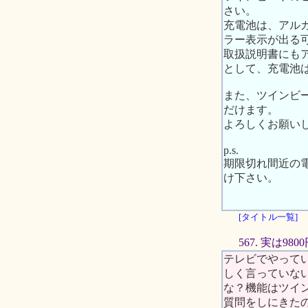
さい。
充電池は、アル
ラー表示が出る
取扱説明書にも
として、充電池
また、ツインビ
だけます。
よろしくお願い
p.s.
期限切れ間近の
け下さい。
[タイトル一覧]
567. 実は9
テレビでやってい
しく言っていな
な？機能はツイ
質問をしにきた