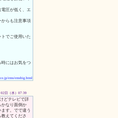
は電圧が低く、エ
ーからも注意事項
ントでご使用いた
る時にはお気をつ
.co.jp/ems/emsbig.html
1月02日（水）07:39
いけどテレビで詳
らかなり面倒か
います。でで違う
ら教えてくださ