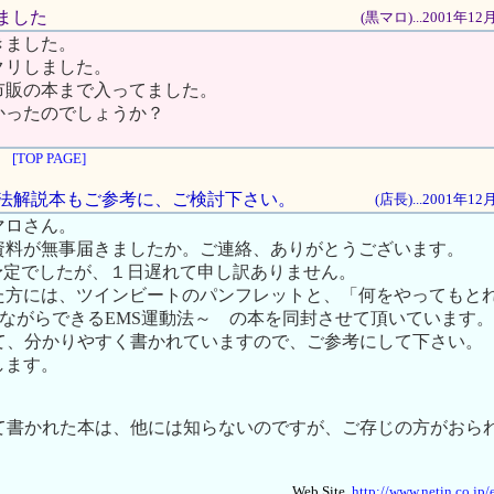
きました
(黒マロ)...2001年1
きました。
クリしました。
市販の本まで入ってました。
かったのでしょうか？
[TOP PAGE]
S運動法解説本もご参考に、ご検討下さい。
(店長)...2001年1
マロさん。
資料が無事届きましたか。ご連絡、ありがとうございます。
)届く予定でしたが、１日遅れて申し訳ありません。
た方には、ツインビートのパンフレットと、「何をやってもと
寝ながらできるEMS運動法～ の本を同封させて頂いています。
いて、分かりやすく書かれていますので、ご参考にして下さい。
します。
いて書かれた本は、他には知らないのですが、ご存じの方がおら
Web Site..
http://www.netin.co.jp