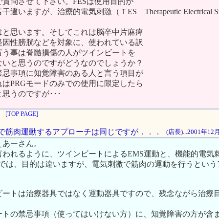
質問させて下さい。FESは使用目的が
ますが、治療的電気刺激（ＴES Therapeutic Electrical Sti
はと思います。そしてこれは脳卒中片麻痺
経因性膀胱などを対象に、使われている訳
言う事は脊髄損傷の人がツインビートを
ないと思うのですがどうなのでしょうか？
禁忌事項に知覚障害のある人と言う項目が
れはPRGモードのみでの使用に限定したら
思うのですが･･･
[TOP PAGE]
刺激で筋肉運動するアプローチは同じですが．．．
(店長)...2001年1
ぇあーさん。
われるように、ツインビートによるEMS運動と、機能的電気刺激
S)では、目的は違いますが、電気刺激で筋肉の運動を行うとい
ビートは治療器具ではなく運動器具ですので、残念ながら治療
ートの禁忌事項（使ってはいけない方）に、知覚障害の方が含