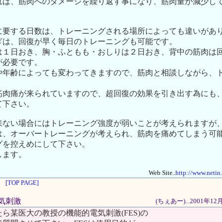
れば、筋肉へのダメージを繰り返す事になり、筋肉量が減少し
に要する日数は、トレーニングされる場所によっても違いがあ
ぎは、回復が早く毎日のトレーニングも可能です。
は１日おき、胸・ふともも・おしりは２日おき、背中の筋肉は
が必要です。
や年齢によっても変わってきますので、筋肉と相談しながら、
筋肉痛が来られていますので、超回復の効果を引き出す為にも
て下さい。
来ない場合にはトレーニング強度が弱いことが考えられますが
は、オーバートレーニングが考えられ、筋肉を痛めてしまう可
グを控えめにして下さい。
します。
Web Site..
http://www.netin
[TOP PAGE]
電気刺激
(ちぇあー)...2001年1
ら某医大の教授の機能的電気刺激(FES)の