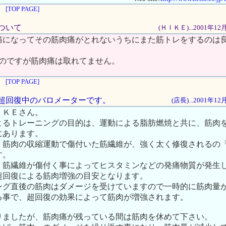
[TOP PAGE]
について
(ＨＩＫＥ)...2001年1
痛になってその筋肉痛がとれないうちにまた筋トレをするのは
たのですが筋肉痛は取れてません。
[TOP PAGE]
痛は超回復中のバロメーターです。
(店長)...2001年1
ＩＫＥさん。
よるトレーニングの目的は、運動による脂肪燃焼と共に、筋肉
にあります。
、筋肉の収縮運動で傷付いた筋繊維が、強く太く修復されるの
す。
、筋繊維が傷付く事によってヒスタミンなどの発痛物質が発生
超回復による筋肉増強の目安となります。
ング直後の筋肉はダメージを受けていますので一時的に筋肉量
る事で、超回復の効果によって筋肉が増強されます。
りましたが、筋肉痛が残っている間は筋肉を休めて下さい。