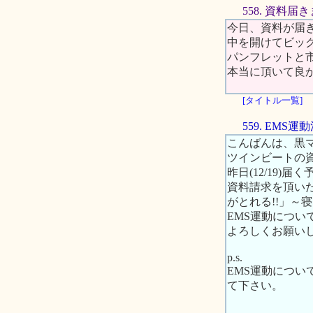
558. 資料届
今日、資料が届
中を開けてビッ
パンフレットと
本当に頂いて良
[タイトル一覧]
559. EM
こんばんは、黒
ツインビートの
昨日(12/19
資料請求を頂い
がとれる!!」～
EMS運動につ
よろしくお願い
p.s.
EMS運動につ
て下さい。