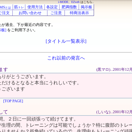
i-MODE、EZweb
はこちら..
筋
使用方法
各設定
肥満指数
掲示板
MS
トレ
とは
ご注文
お問い合わせ
ご注意
特商法表示
上が過去、下が最近の内容です。
示板]
をご利用下さい。
[タイトル一覧表示]
これ以前の発言へ
てます
(黒マロ)...2001年1
ありがとうございます。
ただけるとなると本当にうれしいです。
うございます
[TOP PAGE]
まして
(しいな)...2001年1
週間。２日に一回頑張って続けてます。
が生理の間、トレーニングは可能でしょうか？特に腹部のトレ
ありませんか？折角続いているので、生理中もトレーニング頑