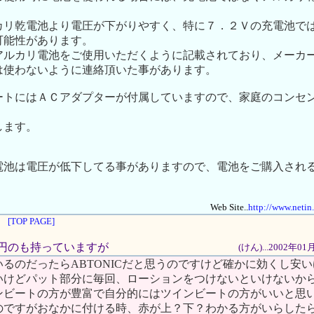
カリ乾電池より電圧が下がりやすく、特に７．２Ｖの充電池で
可能性があります。
アルカリ電池をご使用いただくように記載されており、メーカ
は使わないように連絡頂いた事があります。
ートにはＡＣアダプターが付属していますので、家庭のコンセ
します。
電池は電圧が低下してる事がありますので、電池をご購入され
Web Site..
http://www.netin
[TOP PAGE]
800円のも持っていますが
(けん)...2002年0
るのだったらABTONICだと思うのですけど確かに効くし安
いけどパット部分に毎回、ローションをつけないといけないか
ンビートの方が豊富で自分的にはツインビートの方がいいと思
のですがおなかに付ける時、赤が上？下？わかる方がいらした