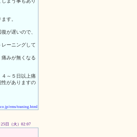
てしまう事もあり
ります。
回復が遅いので、
トレーニングして
、痛みが無くなる
、４～５日以上痛
能性がありますの
.co.jp/ems/traning.html
2月25日（火）02:07