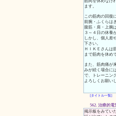
筋肉を休めなけ
ます。
この筋肉の回復
前腕・ふくらは
腹筋・肩・上腕
３～４日の休養
しかし、個人差
下さい。
ＨＩＫＥさんは
まで筋肉を休め
また、筋肉痛が
みが続く場合に
で、トレーニン
よろしくお願い
[タイトル一覧]
562. 治療的
掲示板をみていた