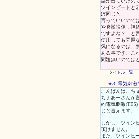
話が出ていたので
ツインビートと若干違い
ぼ同じと
言っていいので
や脊髄損傷，神
ですよね？ と
使用しても問題
気になるのは、
ある事です。こ
問題無いのではと
[タイトル一覧]
563. 電気
こんばんは、ち
ちぇあーさんが言
的電気刺激(TE
じと言えます。
しかし、ツイン
頂けません。
また、ツインビ