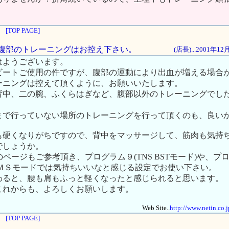
[TOP PAGE]
中の腹部のトレーニングはお控え下さい。
(店長)...2001年1
はようございます。
ビートご使用の件ですが、腹部の運動により出血が増える場合
ーニングは控えて頂くように、お願いいたします。
背中、二の腕、ふくらはぎなど、腹部以外のトレーニングでし
まで行っていない場所のトレーニングを行って頂くのも、良い
も硬くなりがちですので、背中をマッサージして、筋肉も気持
でしょうか。
te..のページもご参考頂き、プログラム９(TNS BSTモード)や、プ
ＥＭＳモードでは気持ちいいなと感じる設定でお使い下さい。
わると、腰も肩もふっと軽くなったと感じられると思います。
これからも、よろしくお願いします。
Web Site..
http://www.netin.co.
[TOP PAGE]