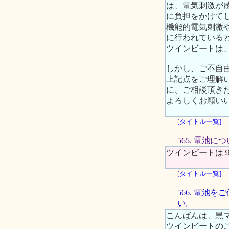
は、電気刺激が
に負担をかけて
機能的電気刺激
に行われている
ツインビートは
しかし、ご不自
上記点をご理解
に、ご相談頂き
よろしくお願い
[タイトル一覧]
565. 電池に
ツインビートは
[タイトル一覧]
566. 電
い。
こんばんは、黒
ツインビートの