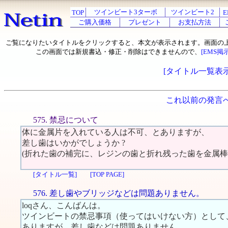
ツインビート3ターボ
ツインビート2
TOP
E
ご購入価格
プレゼント
お支払方法
ご覧になりたいタイトルをクリックすると、本文が表示されます。画面の
この画面では新規書込・修正・削除はできませんので、
[EMS掲
[タイトル一覧表示
これ以前の発言
575. 禁忌について
体に金属片を入れている人は不可、とありますが、
差し歯はいかがでしょうか ?
(折れた歯の補完に、レジンの歯と折れ残った歯を金属棒
[タイトル一覧]
[TOP PAGE]
576. 差し歯やブリッジなどは問題ありません。
loqさん、こんばんは。
ツインビートの禁忌事項（使ってはいけない方）として
ありますが、差し歯などは問題ありません。