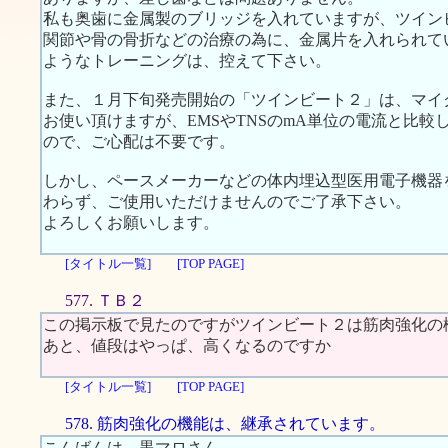
私も奥歯に金属製のブリッジを入れていますが、ツイン
関節や骨の骨折などの治療の為に、金属片を入れられて
ようなトレーニングは、控えて下さい。
また、１月下旬発売開始の「ツインビート２」は、マイ
お使い頂けますが、EMSやTNSのmA単位の電流と比較して
ので、ご心配は不要です。
しかし、ペースメーカーなどの体内埋込型医用電子機器
わらず、ご使用いただけませんのでご了承下さい。
よろしくお願いします。
[タイトル一覧]
[TOP PAGE]
577. ＴＢ２
この掲示板で見たのですがツインビート２は筋肉強化の
あと、値段はやっぱ、高くなるのですか
[タイトル一覧]
[TOP PAGE]
578. 筋肉強化の機能は、継承されています。
こんばんは、黒マロさん。