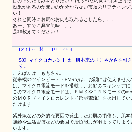
目の下のたるみをとりたい！ ほっぺたの肉を引き上げた
効果があるのか無いのか分からない市販のリフティング
い！
それと同時にお尻のお肉も取れるとしたら、、、
あー、すでに興奮気味、、、
是非教えてください！！
[タイトル一覧]
[TOP PAGE]
589. マイクロカレントは、肌本来のすこやかさを引
す。
こんばんは、ももさん。
従来機のツインビート・EMSでは、お顔には使えませ
は、マイクロ電流モードを搭載し、お顔のスキンケアに
このマイクロ電流モードは、ＥＭＳやＴＮＳモードのmA単
のＭＣＲ（マイクロカレント／微弱電流）を採用してい
だけます。
紫外線などの外的な要因で発生したお肌の損傷も、肌本
加齢や生活習慣などの要因で治癒能力が弱まってしまう
います。