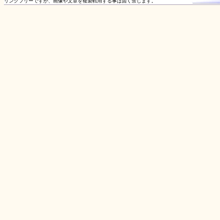
リンクフリーですが、画像や文章を複製転用する事は固く禁じます。