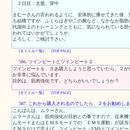
２日目：太股、背中
まむーさんの言われるように、全体的に痩せてきた後、
も結構ですが、ふくらはぎや二の腕など、なかなか脂肪
代謝向上のトレーニングとともに、気になられている部
われてはいかがでしょうか。
よろしく、ご検討下さい。
[タイトル一覧]
[TOP PAGE]
586. ツインビートとツインビート２
ツインビートを、さあ購入しようと思っていたら、２が
か非常に悩んでいます。
目的は、筋肉強化です。どちらがいいでしょうか？
[タイトル一覧]
[TOP PAGE]
587. これから購入されるのでしたら、２をお勧めし
こんばんは、ムラーさん。
ムラーさんは、筋肉強化が目的との事ですので、従来機
ムモードまたはＥＭＳモードでの「ＥＭＳ運動」が該当
ＥＭＳだけで言えば、ツインビート・EMSとツインビ