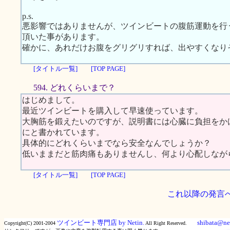
p.s.
悪影響ではありませんが、ツインビートの腹筋運動を行
頂いた事があります。
確かに、あれだけお腹をグリグリすれば、出やすくなり
[タイトル一覧]
[TOP PAGE]
594. どれくらいまで？
はじめまして。
最近ツインビートを購入して早速使っています。
大胸筋を鍛えたいのですが、説明書には心臓に負担をか
にと書かれています。
具体的にどれくらいまでなら安全なんでしょうか？
低いままだと筋肉痛もありませんし、何より心配しなが
[タイトル一覧]
[TOP PAGE]
これ以降の発言
ツインビート専門店 by Netin.
shibata@net
Copyright(C) 2001-2004
All Right Reserved.