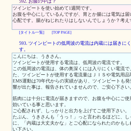
592. お腹の中は？
ツインビートを使い始めて1週間です。
お腹を中心にしているんですが、胃とか腸には電気は届
心配です。腸がねじれたりはしないんでしょうか？考え
[タイトル一覧]
[TOP PAGE]
593. ツインビートの低周波の電流は内蔵には届きに
す。
こんにちは、うきさん。
ツインビートが使用する電流は、低周波の電流です。
この低周波の電流は、体の奥深くには入りにくい電流で
た、ツインビートが使用する電流量はＪＩＳや電気用品
EMS運動は70年代からの実績があり、ツインビートも
響が出た事は、報告されていませんので、ご安心下さい
筋肉には十分に電流が届きますので、お腹を中心にご使
効いている事と思います。
ご心配されず、しっかりと出力を上げてご使用下さい。
たぶん、うきさんも「うっ！」っと言われるほどに、し
に、「内蔵は大丈夫かな」とご心配になられたのかもし
い下さい。