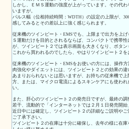
しかし、ＥＭＳ運動の強度が上がっています。その代わ
いますが。
パルス幅（位相持続時間：WDTH）の設定の上限が、300
感してみるとその差以上に強く感じられます。
従来機のツインビート・EMSでも、上限まで出力を上
Ｓ運動だけを目的とされるならば、コンパクトで携帯性
が、ツインビート２では表示画面も大きくなり、ボタン
これから買われるのでしたら、やはりツインビート２を
従来機のツインビート・EMSをお使いの方には、操作
肉強化やダイエットには、ツインビート２との効果の違
あまりおられないとは思いますが、お持ちの従来機で上
方、または、マイクロ電流によるスキンケアにも使われ
い。
また、肝心のツインビート２の発売日ですが、最終の調
若干、流動的で「インターネットでは２月１日発売開始
近日中には確定し、ツインビート２の詳細なご説明やご
ご了承下さい。
ツインビート２の在庫は十分に確保し、去年の様に在庫