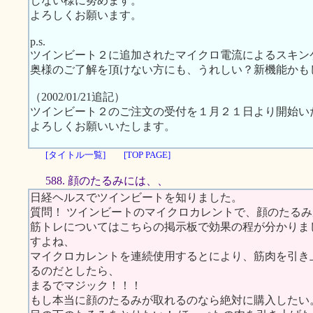
しない様に努めます。
よろしくお願います。
p.s.
ツインビート２に追加されたマイクロ電流によるスキン
奥様のご了解を頂けない方にも、うれしい？新機能かも
（2002/01/21追記）
ツインビート２のご注文の受付を１月２１日より開始い
よろしくお願いいたします。
[タイトル一覧]
[TOP PAGE]
588. 顔のたるみには、、
日経ヘルスでツインビートを知りました。
質問！ ツインビートのマイクロカレントで、顔のたる
筋トレについてはこちらの掲示板で効果の程が分かりま
すよね、
マイクロカレントを連続使用するとにより、筋肉を引き
るのだとしたら、
まるでマジック！！！
もし本当に顔のたるみが取れるのなら絶対に購入したい