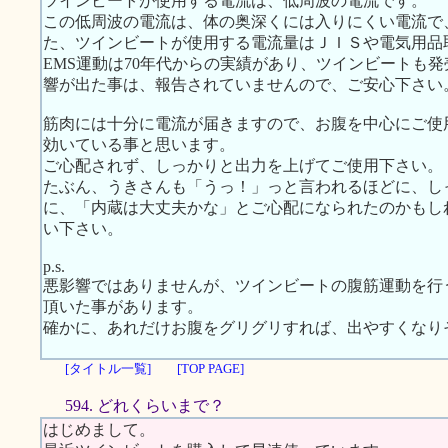
ツインビートが使用する電流は、低周波の電流です。
この低周波の電流は、体の奥深くには入りにくい電流で
た、ツインビートが使用する電流量はＪＩＳや電気用品
EMS運動は70年代からの実績があり、ツインビートも
響が出た事は、報告されていませんので、ご安心下さい
筋肉には十分に電流が届きますので、お腹を中心にご使
効いている事と思います。
ご心配されず、しっかりと出力を上げてご使用下さい。
たぶん、うきさんも「うっ！」っと言われるほどに、し
に、「内蔵は大丈夫かな」とご心配になられたのかもし
い下さい。
p.s.
悪影響ではありませんが、ツインビートの腹筋運動を行
頂いた事があります。
確かに、あれだけお腹をグリグリすれば、出やすくなり
[タイトル一覧]
[TOP PAGE]
594. どれくらいまで？
はじめまして。