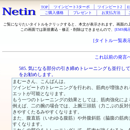
ツインビート3ターボ
ツインビート2
TOP
E
ご購入価格
プレゼント
お支払方法
ご覧になりたいタイトルをクリックすると、本文が表示されます。画面の
この画面では新規書込・修正・削除はできませんので、
[EMS掲
[タイトル一覧表示
これ以前の発言
585. 気になる部分の引き締めトレーニングも並行し
をお勧めします。
まむーさん、こんばんは。
ツインビートのトレーニングを行われ、筋肉が増強され
エットが可能となります。
もう一つのトレーニングの効果としては、筋肉強化によ
例えば、二の腕の場合では、上腕三頭筋（力こぶの反対
きやすくたるみやすくなります。
また、腹直筋（いわゆる腹筋）や外腹斜筋（脇腹の筋肉
すくなります。