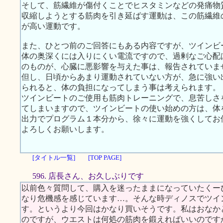
そして、筋繊維が傷付くことでヒスタミンなどの発痛物
収縮しようとする筋肉を引き延ばす運動は、この筋繊維
が高い運動です。
また、ひとつ前のご回答にもある内容ですが、ツインビ
体の奥深くには入りにくい電流ですので、過剰なご心配
のものが、心臓に悪影響を与えた事は、報告されていま
但し、日頃からあまり運動されていない方が、急に強い
られると、体の負担になってしまう事は考えられます。
ツインビートのご使用も筋肉トレーニングで、息苦しさ
てしまいますので、ツインビートの使い始めの方は、体
出力でプログラム１本分から、徐々に運動を強くしてお
よろしくお願いします。
[タイトル一覧]
[TOP PAGE]
596. 店長さん、お久しぶりです
以前色々質問して、購入を迷ったままになっていたくー
なり危機感を感じています…。そんな時ディノスでツイ
す。というより今回はかなり買いそうです。私はおなか
のですが、ウエストは何処の筋肉を鍛えればいいのです