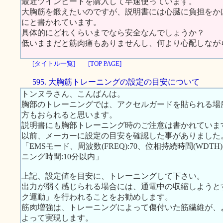
最近ツインビートを購入して早速使っています。
大胸筋を鍛えたいのですが、説明書には心臓に負担をか
にと書かれています。
具体的にどれくらいまでなら安全なんでしょうか？
低いままだと筋肉痛もありませんし、何より心配しなが
[タイトル一覧]
[TOP PAGE]
595. 大胸筋トレーニングの設定の目安について
トンヌラさん、こんばんは。
胸部のトレーニングでは、アクセルガードを貼られる場
方もおられると思います。
説明書にも胸部トレーニング時のご注意は書かれていま
以前、メーカーに設定の目安を確認した事がありました
「EMSモード、周波数(FREQ):70、位相持続時間(WDTH):1
ニング時間:10分以内」
上記、設定値を目安に、トレーニングして下さい。
出力が弱く感じられる場合には、通電中の収縮しようと
ク運動」を行われることをお勧めします。
筋肉増強は、トレーニングによって傷付いた筋繊維が、
よって実現します。