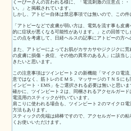
くーぴーさんの言われる様に、「電流刺激の注意点：・
い。」と掲載されています。
しかし、アトピー自体は禁忌事項では無いので、この件
「アトピーなどで皮膚が弱い方は、電気を流す事も皮膚
的に症状が悪くなる可能性があります。」との回答でし
この点を考慮して、日経ヘルスの記事にアトピーの方へ
また、アトピーによってお肌がカサカサやジクジクに荒
の皮膚に損傷・炎症、その他の異常のある人」に該当し
きたいと思います。
この注意事項はツインビート２の新機能「マイクロ電流
意ではなく、筋トレのＥＭＳ、マッサージのＴＮＳにも
インビート・EMS」をご選択される必要は無いと思いま
確かに、ツインビート２は、同梱されるアクセルガード
電流用のスティックが付いています。
肩こりに使われる場合も、ツインビート２のマイクロ電
方法もあります。
スティックの先端は綿棒ですので、アクセルガードの粘
くお使いいただけます。