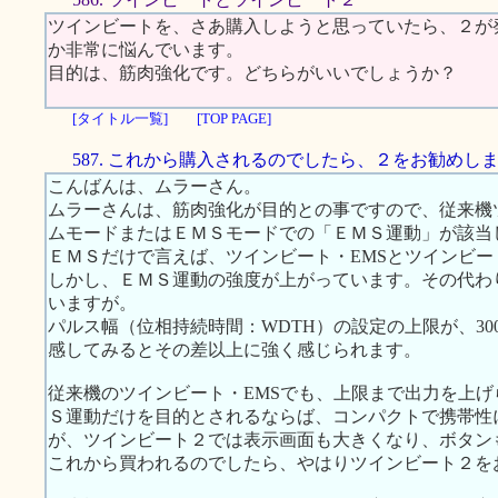
ツインビートを、さあ購入しようと思っていたら、２が
か非常に悩んでいます。
目的は、筋肉強化です。どちらがいいでしょうか？
[タイトル一覧]
[TOP PAGE]
587. これから購入されるのでしたら、２をお勧めし
こんばんは、ムラーさん。
ムラーさんは、筋肉強化が目的との事ですので、従来機
ムモードまたはＥＭＳモードでの「ＥＭＳ運動」が該当
ＥＭＳだけで言えば、ツインビート・EMSとツインビ
しかし、ＥＭＳ運動の強度が上がっています。その代わ
いますが。
パルス幅（位相持続時間：WDTH）の設定の上限が、300
感してみるとその差以上に強く感じられます。
従来機のツインビート・EMSでも、上限まで出力を上
Ｓ運動だけを目的とされるならば、コンパクトで携帯性
が、ツインビート２では表示画面も大きくなり、ボタン
これから買われるのでしたら、やはりツインビート２を