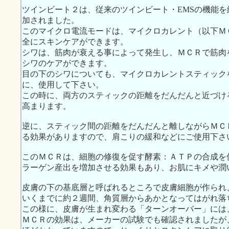
ツインビート２は、従来のツインビート・EMSの機能
加されました。
このマイクロ電流モードは、マイクロカレント（以下Ｍ
全にスキンケアができます。
シワは、筋肉が衰える事によって発生し、ＭＣＲで筋肉
シワのケアができます。
目の下のシワについても、マイクロカレントスティック
に、使用して下さい。
この時に、両方のスティックの距離をだんだんと近づけ
高まります。
逆に、スティック間の距離をだんだんと離しながらＭＣ
る効果がありますので、肩こりの緩和などにご使用下さ
このＭＣＲは、細胞の修復を促す酵素：ＡＴＰの合成を
ラーゲン産出を増加させる効果もあり、お肌にキメや潤
皮膚の下の基底層と呼ばれるところで皮膚細胞が作られ
いくまでに約２週間、角質層からあかとなってはがれ落
この様に、皮膚が生まれ変わる「ターンオーバー」には
ＭＣＲの効果は、メーカーの試験でも確認されましたが