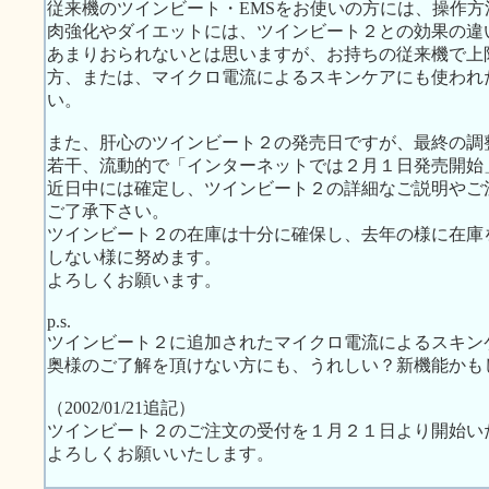
従来機のツインビート・EMSをお使いの方には、操作
肉強化やダイエットには、ツインビート２との効果の違
あまりおられないとは思いますが、お持ちの従来機で上
方、または、マイクロ電流によるスキンケアにも使われ
い。
また、肝心のツインビート２の発売日ですが、最終の調
若干、流動的で「インターネットでは２月１日発売開始
近日中には確定し、ツインビート２の詳細なご説明やご
ご了承下さい。
ツインビート２の在庫は十分に確保し、去年の様に在庫
しない様に努めます。
よろしくお願います。
p.s.
ツインビート２に追加されたマイクロ電流によるスキン
奥様のご了解を頂けない方にも、うれしい？新機能かも
（2002/01/21追記）
ツインビート２のご注文の受付を１月２１日より開始い
よろしくお願いいたします。