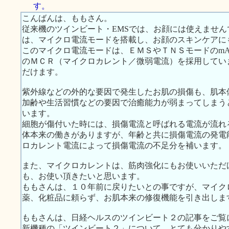
す。
こんばんは、ももさん。
従来機のツインビート・EMSでは、お顔には使えませ
は、マイクロ電流モードを搭載し、お顔のスキンケアに
このマイクロ電流モードは、ＥＭＳやＴＮＳモードのmA単
のＭＣＲ（マイクロカレント／微弱電流）を採用してい
だけます。
紫外線などの外的な要因で発生したお肌の損傷も、肌本
加齢や生活習慣などの要因で治癒能力が弱まってしまう
います。
細胞が傷付いた時には、損傷電流と呼ばれる電流が流れ
体本来の働きがありますが、年齢と共に損傷電流の発電
ロカレント電流によって損傷電流の不足分を補います。
また、マイクロカレントは、筋肉強化にもお使いいただ
も、お使い頂きたいと思います。
ももさんは、１０年前に戻りたいとの事ですが、マイク
薬、化粧品に頼らず、お肌本来の修復機能を引き出しま
ももさんは、日経ヘルスのツインビート２の記事をご覧
新機種の「ツインビート２」について、とても分かりや