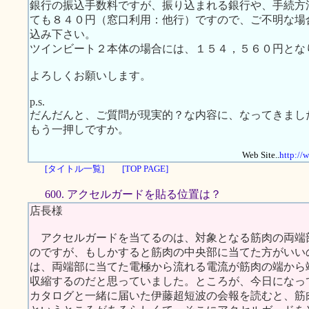
銀行の振込手数料ですが、振り込まれる銀行や、手続方
ても８４０円（窓口利用：他行）ですので、ご不明な場
込み下さい。
ツインビート２本体の場合には、１５４，５６０円となります。
よろしくお願いします。
p.s.
だんだんと、ご質問が現実的？な内容に、なってきまし
もう一押しですか。
Web Site..
http://
[タイトル一覧]
[TOP PAGE]
600. アクセルガードを貼る位置は？
店長様
アクセルガードを当てるのは、対象となる筋肉の両端
のですが、もしかすると筋肉の中央部に当てた方がいい
は、両端部に当てた電極から流れる電流が筋肉の端から
収縮するのだと思っていました。ところが、今日になっ
カタログと一緒に届いた伊藤超短波の会報を読むと、筋