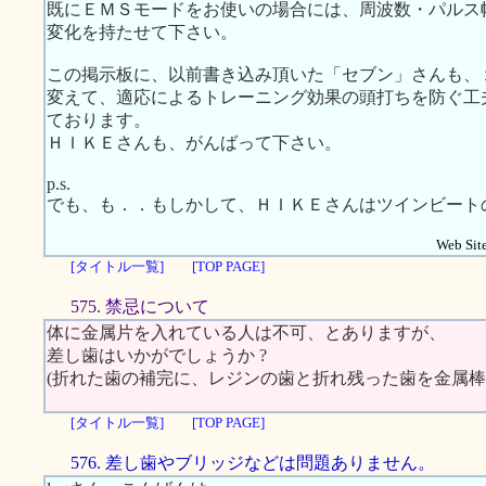
既にＥＭＳモードをお使いの場合には、周波数・パルス
変化を持たせて下さい。
この掲示板に、以前書き込み頂いた「セブン」さんも、
変えて、適応によるトレーニング効果の頭打ちを防ぐ工
ております。
ＨＩＫＥさんも、がんばって下さい。
p.s.
でも、も．．もしかして、ＨＩＫＥさんはツインビート
Web Site
[タイトル一覧]
[TOP PAGE]
575. 禁忌について
体に金属片を入れている人は不可、とありますが、
差し歯はいかがでしょうか ?
(折れた歯の補完に、レジンの歯と折れ残った歯を金属棒
[タイトル一覧]
[TOP PAGE]
576. 差し歯やブリッジなどは問題ありません。