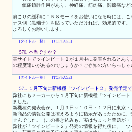
鎮痛鎮静作用があり、神経痛、筋肉痛、関節痛など
肩こりの緩和にＴＮＳモードをお使いになる時には、こ
ナス側（黒端子）を貼っていただければ、効果的です。
よろしくお願いします。
[タイトル一覧]
[TOP PAGE]
570. 本当ですか？
某サイトでツインビート２が１月中に発表されるとあり
の程度違いがあるのでしょうか？ご存知の方いらっしゃ
[タイトル一覧]
[TOP PAGE]
571. １月下旬に新機種「ツインビート２」発売予定
弊社にもメーカーから１月下旬に新機種「ツインビート
ました。
新機種の発表会が、１月９日～１０日・１２日に東京・
新商品の情報公開は控えるように指示があったために、
せんでした。（この書き込みも、実はちょっと問題が・
弊社が「ツインビート２」発売の情報を得た後に、「ツ