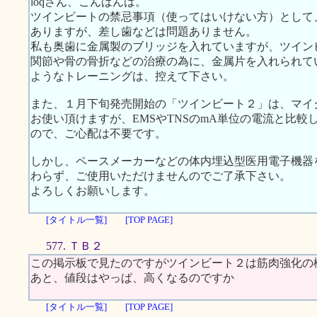
loqさん、こんばんは。
ツインビートの禁忌事項（使ってはいけない方）として
ありますが、差し歯などは問題ありません。
私も奥歯に金属製のブリッジを入れていますが、ツイン
関節や骨の骨折などの治療の為に、金属片を入れられて
ようなトレーニングは、控えて下さい。
また、１月下旬発売開始の「ツインビート２」は、マイ
お使い頂けますが、EMSやTNSのmA単位の電流と比較して
ので、ご心配は不要です。
しかし、ペースメーカーなどの体内埋込型医用電子機器
わらず、ご使用いただけませんのでご了承下さい。
よろしくお願いします。
[タイトル一覧]
[TOP PAGE]
577. ＴＢ２
この掲示板で見たのですがツインビート２は筋肉強化の
あと、値段はやっぱ、高くなるのですか
[タイトル一覧]
[TOP PAGE]