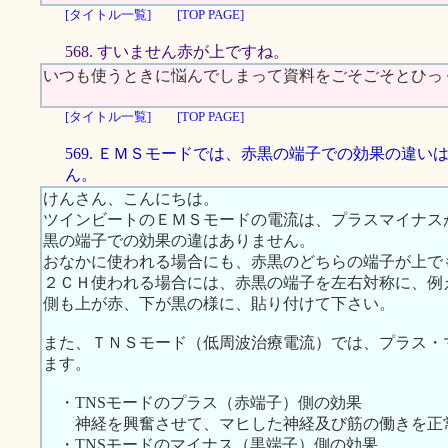
[タイトル一覧]
[TOP PAGE]
568. すいません赤が上ですね。
いつも使うときに悩んでしまって資料をごそごそとひっ
[タイトル一覧]
[TOP PAGE]
569. ＥＭＳモードでは、赤黒の端子での効果の違い
ん。
けんさん、こんにちは。
ツインビートのＥＭＳモードの電流は、プラスマイナス
黒の端子での効果の違はありません。
おなかに使われる場合にも、赤黒のどちらの端子が上で
２ＣＨ使われる場合には、赤黒の端子を左右対称に、例
側も上が赤、下が黒の様に、貼り付けて下さい。
また、ＴＮＳモード（低周波治療電流）では、プラス・
ます。
・TNSモードのプラス（赤端子）側の効果
神経を興奮させて、マヒした神経及び筋の働きを正
・TNSモードのマイナス（黒端子）側の効果