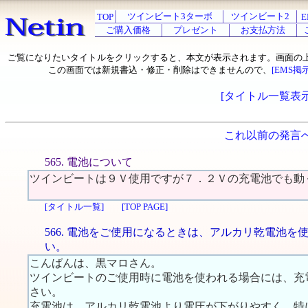
ツインビート3ターボ
ツインビート2
TOP
E
ご購入価格
プレゼント
お支払方法
ご覧になりたいタイトルをクリックすると、本文が表示されます。画面の
この画面では新規書込・修正・削除はできませんので、
[EMS掲
[タイトル一覧表示
これ以前の発言
565. 電池について
ツインビートは９Ｖ使用ですが７．２Ｖの充電池でも動
[タイトル一覧]
[TOP PAGE]
566. 電池をご使用になるときは、アルカリ乾電池を
い。
こんばんは、黒マロさん。
ツインビートのご使用時に電池を使われる場合には、充
さい。
充電池は、アルカリ乾電池より電圧が下がりやすく、特