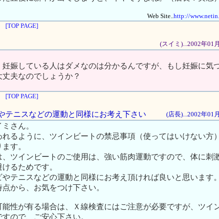
Web Site..
http://www.netin
[TOP PAGE]
(スイミ)...2002年0
、妊娠している人はダメなのは分かるんですが、もし妊娠に気
大丈夫なのでしょうか？
[TOP PAGE]
ロビやテニスなどの運動と同様にお考え下さい
(店長)...2002年0
イミさん。
われるように、ツインビートの禁忌事項（使ってはいけない方
ります。
は、ツインビートのご使用は、強い筋肉運動ですので、体に刺
避けるためです。
ビやテニスなどの運動と同様にお考え頂ければ良いと思います
時点から、お気をつけ下さい。
可能性が有る場合は、Ｘ線検査にはご注意が必要ですが、ツイ
ですので、ご安心下さい。