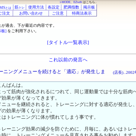
i-MODE、EZweb
はこちら..
筋
使用方法
各設定
肥満指数
掲示板
MS
トレ
とは
ご注文
お問い合わせ
ご注意
特商法表示
上が過去、下が最近の内容です。
示板]
をご利用下さい。
[タイトル一覧表示]
これ以前の発言へ
じトレーニングメニューを続けると「適応」が発生しま
(店長)...20
こんばんは。
よって筋肉が強化されるにつれて、同じ運動量では十分な筋肉
グ効果が薄くなってきます。
メニューを継続されると、トレーニングに対する適応が発生し
グの効果が薄くなります。
とはトレーニングに体が慣れてしまう事です。
トレーニング効果の減少を防ぐために、月毎に、あるいはトレ
た時に、トレーニングメニューを見直される事をお勧めします