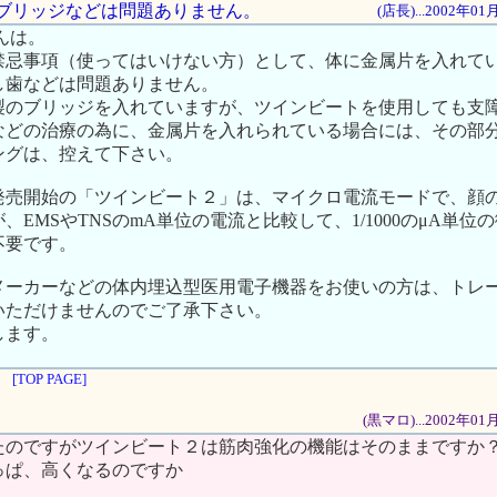
歯やブリッジなどは問題ありません。
(店長)...2002年0
んは。
禁忌事項（使ってはいけない方）として、体に金属片を入れて
し歯などは問題ありません。
製のブリッジを入れていますが、ツインビートを使用しても支
などの治療の為に、金属片を入れられている場合には、その部
ングは、控えて下さい。
発売開始の「ツインビート２」は、マイクロ電流モードで、顔
、EMSやTNSのmA単位の電流と比較して、1/1000のμA単位
不要です。
メーカーなどの体内埋込型医用電子機器をお使いの方は、トレ
いただけませんのでご了承下さい。
します。
[TOP PAGE]
(黒マロ)...2002年0
たのですがツインビート２は筋肉強化の機能はそのままですか
っぱ、高くなるのですか