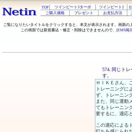
ツインビート3ターボ
ツインビート2
TOP
E
ご購入価格
プレゼント
お支払方法
ご覧になりたいタイトルをクリックすると、本文が表示されます。画面の
この画面では新規書込・修正・削除はできませんので、
[EMS掲
574. 同
す。
ＨＩＫＥさん、
トレーニングに
ず、トレーニン
また、同じ運動
てもトレーニン
要するに、適応
この適応による
打ちを感じられ