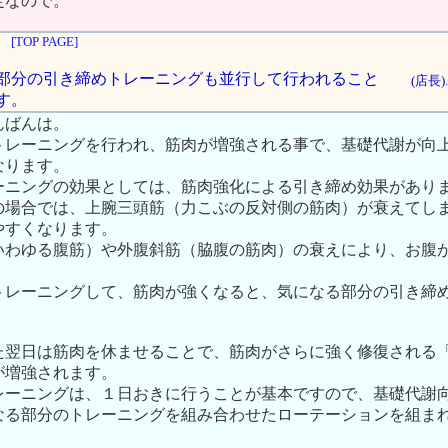
定なので。
[TOP PAGE]
になる部分の引き締めトレーニングも並行して行われること
(店長)
す。
んばんは。
トレーニングを行われ、筋肉が増強される事で、基礎代謝が向
なります。
ーニングの効果としては、筋肉強化による引き締め効果があり
の場合では、上腕三頭筋（力こぶの反対側の筋肉）が衰えてし
やすくなります。
いわゆる腹筋）や外腹斜筋（脇腹の筋肉）の衰えにより、お腹
トレーニングして、筋肉が強くなると、気になる部分の引き締
た翌日は筋肉を休ませることで、筋肉がさらに強く修復される
が増強されます。
レーニングは、１日おきに行うことが基本ですので、基礎代謝
なる部分のトレーニングを組み合わせたローテーションを組ま