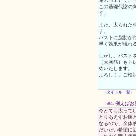
謝の向上）で、
この基礎代謝の
す。
また、太られた
す。
バストに脂肪が
早く効果が現れ
しかし、バスト
（大胸筋）もト
めいたします。
よろしく、ご検
[タイトル一覧]
584. 例え
今とても太って
とりあえずお腹
なるので、全体
だいたい希望に