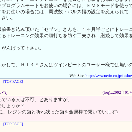
在プログラムモードをお使いの場合には、ＥＭＳモードを使っ
ドをお使いの場合には、周波数・パルス幅の設定を変えられて
下さい。
以前書き込み頂いた「セブン」さんも、１ヶ月半ごとにトレー
よるトレーニング効果の頭打ちを防ぐ工夫され、継続して効果
、がんばって下さい。
しかして、ＨＩＫＥさんはツインビートのユーザー様では無い
Web Site..
http://www.netin.co.jp/ixs
[TOP PAGE]
ついて
(loq)...2002年
れている人は不可、とありますが、
しょうか ?
に、レジンの歯と折れ残った歯を金属棒で繋いでいます)
[TOP PAGE]