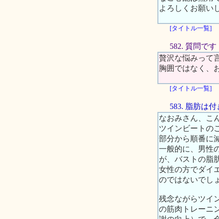
よろしくお願い
[タイトル一覧]
582. 質問です
贅沢な悩みって
胸囲ではなく、
[タイトル一覧]
583. 脂肪
なおみさん、こ
ツインビートの
部分から順番に
一般的に、男性
が、バストの脂
女性の方でダイ
のではないでし
残念ながらツイ
の筋肉トレーニ