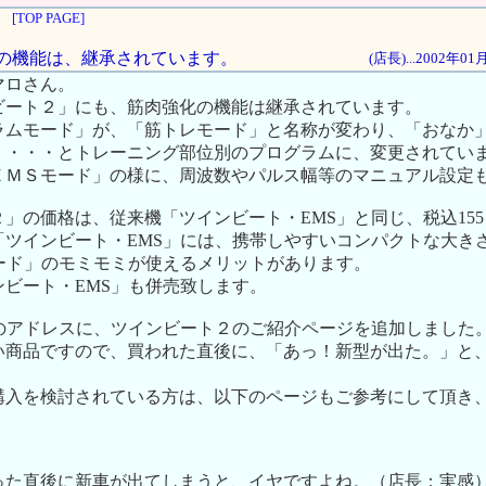
[TOP PAGE]
強化の機能は、継承されています。
(店長)...2002年0
マロさん。
ビート２」にも、筋肉強化の機能は継承されています。
ラムモード」が、「筋トレモード」と名称が変わり、「おなか
」・・・とトレーニング部位別のプログラムに、変更されてい
ＥＭＳモード」の様に、周波数やパルス幅等のマニュアル設定
」の価格は、従来機「ツインビート・EMS」と同じ、税込155，
「ツインビート・EMS」には、携帯しやすいコンパクトな大き
Tモード」のモミモミが使えるメリットがあります。
ビート・EMS」も併売致します。
ite..のアドレスに、ツインビート２のご紹介ページを追加しました
い商品ですので、買われた直後に、「あっ！新型が出た。」と
購入を検討されている方は、以下のページもご参考にして頂き
った直後に新車が出てしまうと、イヤですよね。（店長：実感