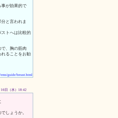
る事が効果的で
部分と言われま
バストへは比較的
ので、胸の筋肉
われることをお勧
p/ems/guide/breast.html
1月16日（水）18:42
に
のでしょうか。