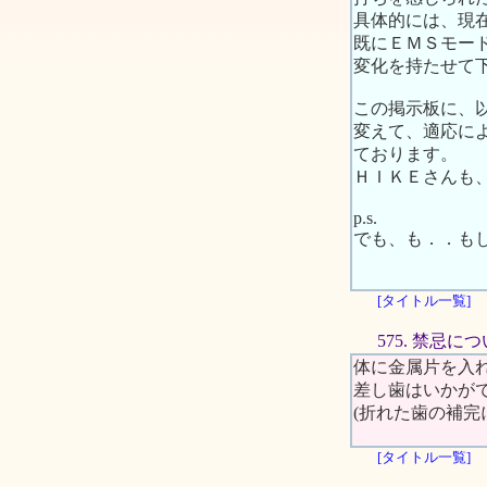
具体的には、現
既にＥＭＳモー
変化を持たせて
この掲示板に、
変えて、適応に
ております。
ＨＩＫＥさんも
p.s.
でも、も．．も
[タイトル一覧]
575. 禁忌に
体に金属片を入
差し歯はいかがで
(折れた歯の補完
[タイトル一覧]