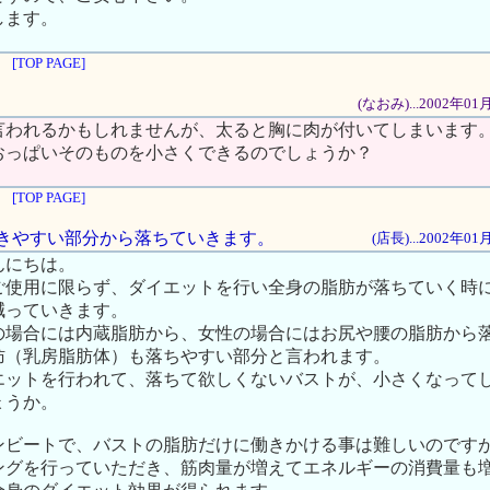
します。
[TOP PAGE]
(なおみ)...2002年0
言われるかもしれませんが、太ると胸に肉が付いてしまいます
おっぱいそのものを小さくできるのでしょうか？
[TOP PAGE]
は付きやすい部分から落ちていきます。
(店長)...2002年0
んにちは。
ご使用に限らず、ダイエットを行い全身の脂肪が落ちていく時
減っていきます。
の場合には内蔵脂肪から、女性の場合にはお尻や腰の脂肪から
肪（乳房脂肪体）も落ちやすい部分と言われます。
エットを行われて、落ちて欲しくないバストが、小さくなって
ょうか。
ンビートで、バストの脂肪だけに働きかける事は難しいのです
ングを行っていただき、筋肉量が増えてエネルギーの消費量も