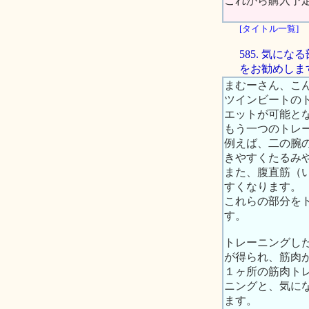
これから購入予
[タイトル一覧]
585. 気
をお勧めしま
まむーさん、こ
ツインビートの
エットが可能と
もう一つのトレ
例えば、二の腕
きやすくたるみ
また、腹直筋（
すくなります。
これらの部分を
す。
トレーニングし
が得られ、筋肉
１ヶ所の筋肉ト
ニングと、気に
ます。