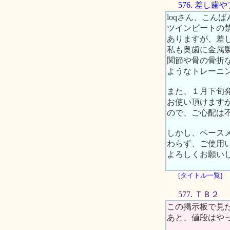
576. 差し
loqさん、こんば
ツインビートの
ありますが、差
私も奥歯に金属
関節や骨の骨折
ようなトレーニ
また、１月下旬
お使い頂けますが
ので、ご心配は
しかし、ペース
わらず、ご使用
よろしくお願い
[タイトル一覧]
577. ＴＢ２
この掲示板で見
あと、値段はや