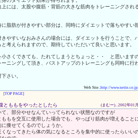
全身のダイエット効果が得られます。
向上には、太股や腹筋・背筋の大きな筋肉をトレーニングされ
時に脂肪が付きやすい部分は、同時にダイエットで落ちやすい
付きやすいなおみさんの場合には、ダイエットを行うことで、
ると考えられますので、期待していただいて良いと思います。
を小さくできても、たれてしまうとちょっと・・ と思います
レーニングして頂き、バストアップのトレーニングも同時に行
討下さい。
Web Site..
http://www.netin.co.j
[TOP PAGE]
ばお腹とももをやったとしたら
(まむー)...2002年0
いて、部分やせなんていってられない状態なのですが
とももを交互に使用した場合でも、やっぱり筋肉が増えること
的に痩せてくるのでしょうか。
近くなってきたら体の気になるところを集中的に使ったらいい