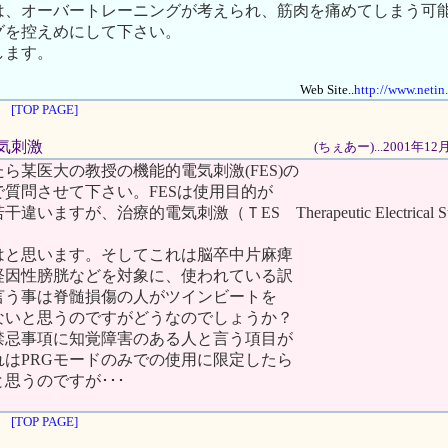
は、オーバートレーニングが考えられ、筋肉を痛めてしまう可
グを控えめにして下さい。
します。
Web Site..
http://www.netin
[TOP PAGE]
電気刺激
(ちぇあー)...2001年1
ら某医大の教授の機能的電気刺激(FES)の
質問させて下さい。FESは使用目的が
ますが、治療的電気刺激（ＴES Therapeutic Electrical Sti
はと思います。そしてこれは脳卒中片麻痺
経因性膀胱などを対象に、使われている訳
言う事は脊髄損傷の人がツインビートを
ないと思うのですがどうなのでしょうか？
禁忌事項に知覚障害のある人と言う項目が
れはPRGモードのみでの使用に限定したら
思うのですが･･･
[TOP PAGE]