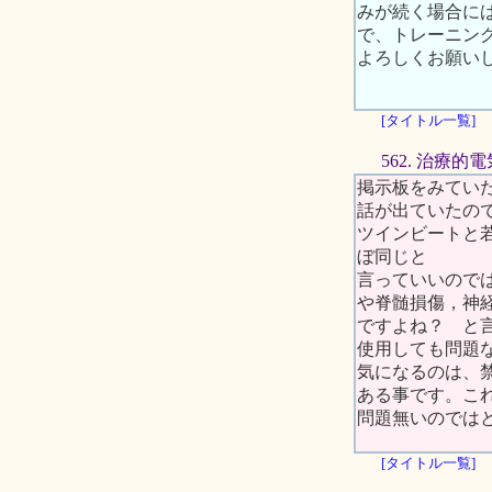
みが続く場合に
で、トレーニン
よろしくお願い
[タイトル一覧]
562. 治療的
掲示板をみていた
話が出ていたので
ツインビートと若干違い
ぼ同じと
言っていいので
や脊髄損傷，神
ですよね？ と
使用しても問題
気になるのは、
ある事です。こ
問題無いのではと
[タイトル一覧]