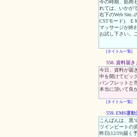
今の時期、筋肉
れては、いかが
右下のWeb Si
CSTモード)、
マッサージが終
お試し下さい。
[タイトル一覧]
558. 資料届
今日、資料が届
中を開けてビッ
パンフレットと
本当に頂いて良
[タイトル一覧]
559. EM
こんばんは、黒
ツインビートの
昨日(12/19