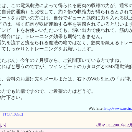
では、この電気刺激によって得られる筋肉の収縮の力が、通常
（自発的運動）と比較して、約２倍の収縮力が得られるとされ
ビートをお使いの方には、自分でギューと筋肉に力を入れる以
グでは、強く筋肉が収縮運動する事を実感されていると思いま
インビートをお使いいただいても、弱い出力で使われて、筋肉
い場合には、トレーニング効果も期待できません。
電気を流すと痩せられる魔法の箱ではなく、筋肉を鍛えるトレ
げてしっかりとトレーニングをお願いします。
（たぶん）今年の７月頃から、ご質問頂いている方ですね。
なればと思うのですが、ツインビートのカタログとEMS運動法
、資料のお届け先をメールまたは、右下のWeb Site..の「お
い。
の方でも結構ですので、ご希望の方はどうぞ。
検討下さい。
Web Site..
http://www.netin
[TOP PAGE]
てます
(黒マロ)...2001年1