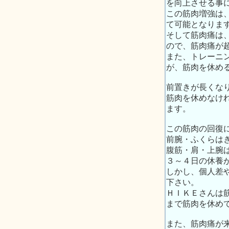
を向上させる事
この筋肉増強は
て可能となりま
そして筋肉痛は
ので、筋肉痛が
また、トレーニ
が、筋肉を休め
前置きが長くな
筋肉を休めなけ
ます。
この筋肉の回復
前腕・ふくらは
腹筋・肩・上腕
３～４日の休養
しかし、個人差
下さい。
ＨＩＫＥさんは
まで筋肉を休め
また、筋肉痛が