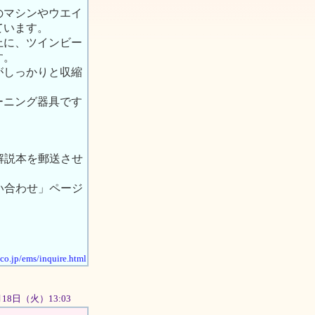
のマシンやウエイ
ています。
上に、ツインビー
す。
がしっかりと収縮
ーニング器具です
解説本を郵送させ
問い合わせ」ページ
.co.jp/ems/inquire.html
2月18日（火）13:03