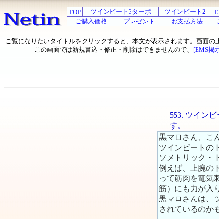
ツインビート3ターボ
ツインビート2
TOP
E
ご購入価格
プレゼント
お支払方法
ご覧になりたいタイトルをクリックすると、本文が表示されます。画面の
この画面では新規書込・修正・削除はできませんので、
[EMS掲
553. ツイ
す。
黒マロさん、こ
ツインビートの
ソメトリック・
例えば、上腕の
って筋肉を電気
筋）にも力が入
黒マロさんは、
されているのか