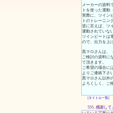
メーカーの資料
トを使った運動
実際に、ツイン
トのトレーニン
逆に言えば、ツ
運動されていな
ツインビートは
ので、出力を上
黒マロさんは、
ご検討の資料に
て頂きます。
ご希望の場合には
よりご連絡下さ
黒マロさん以外
よろくしく、ご
[タイトル一覧]
555. 感謝し