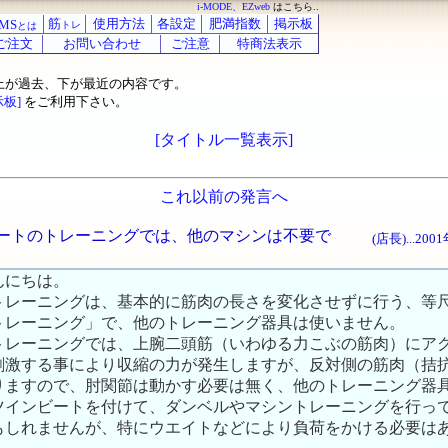
i-MODE、EZweb
はこちら..
筋
使用方法
各設定
肥満指数
掲示板
MS
トレ
とは
ご注文
お問い合わせ
ご注意
特商法表示
上が過去、下が最近の内容です。
示板]
をご利用下さい。
[タイトル一覧表示]
これ以前の発言へ
ンビートのトレーニングでは、他のマシンは不要で
(店長)...20
んにちは。
トレーニングは、基本的に筋肉の長さを変化させずに行う、等
トレーニング」で、他のトレーニング器具は使いません。
トレーニングでは、上腕二頭筋（いわゆる力こぶの筋肉）にア
刺激する事により収縮の力が発生しますが、反対側の筋肉（拮
りますので、肘関節は動かす必要は無く、他のトレーニング器
ツインビートを付けて、ダンベルやマシントレーニングを行っ
もしれませんが、特にウエイトなどにより負荷をかける必要は