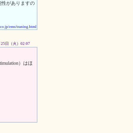
能性がありますの
.co.jp/ems/traning.html
2月25日（火）02:07
mulation）はほ