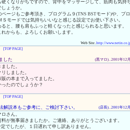
も硬くなりがちですので、背中をマッサージして、筋肉も気持
でしょうか。
te..のページもご参考頂き、プログラム９(TNS BSTモード)や、プ
ＥＭＳモードでは気持ちいいなと感じる設定でお使い下さい。
わると、腰も肩もふっと軽くなったと感じられると思います。
これからも、よろしくお願いします。
Web Site..
http://www.netin.co.
[TOP PAGE]
きました
(黒マロ)...2001年1
きました。
クリしました。
市販の本まで入ってました。
かったのでしょうか？
[TOP PAGE]
S運動法解説本もご参考に、ご検討下さい。
(店長)...2001年1
マロさん。
資料が無事届きましたか。ご連絡、ありがとうございます。
)届く予定でしたが、１日遅れて申し訳ありません。