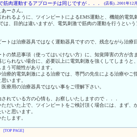
刺激で筋肉運動するアプローチは同じですが．．．
(店長)...2001年1
ぇあーさん。
われるように、ツインビートによるEMS運動と、機能的電気刺激
S)では、目的は違いますが、電気刺激で筋肉の運動を行うとい
ビートは治療器具ではなく運動器具ですので、残念ながら治療
ートの禁忌事項（使ってはいけない方）に、知覚障害の方が含
感じられない場合に、必要以上に電気刺激を強くしてしまうと
しまう可能性があります。
や治療的電気刺激による治療では、専門の先生による治療やご
と思います。
、医療用の治療器具ではない事をご理解下さい。
由されている方の心情も、お察しいたしますので．．．
いただいた上で、ツインビートをご検討頂く場合には、まず、
たいと思います。
いたします。
[TOP PAGE]