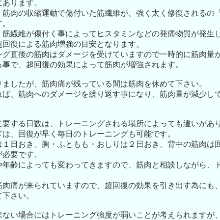
にあります。
、筋肉の収縮運動で傷付いた筋繊維が、強く太く修復されるの
す。
、筋繊維が傷付く事によってヒスタミンなどの発痛物質が発生
超回復による筋肉増強の目安となります。
ング直後の筋肉はダメージを受けていますので一時的に筋肉量
る事で、超回復の効果によって筋肉が増強されます。
りましたが、筋肉痛が残っている間は筋肉を休めて下さい。
れば、筋肉へのダメージを繰り返す事になり、筋肉量が減少し
に要する日数は、トレーニングされる場所によっても違いがあ
ぎは、回復が早く毎日のトレーニングも可能です。
は１日おき、胸・ふともも・おしりは２日おき、背中の筋肉は
が必要です。
や年齢によっても変わってきますので、筋肉と相談しながら、
筋肉痛が来られていますので、超回復の効果を引き出す為にも
て下さい。
来ない場合にはトレーニング強度が弱いことが考えられますが