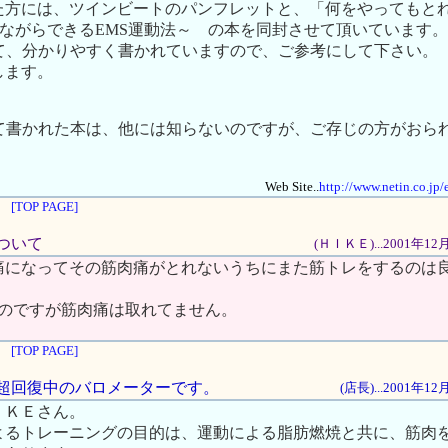
た方には、ツインビートのパンフレットと、「何をやってもと
寝ながらできるEMS運動法～ の本を同封させて頂いています。
いて、分かりやすく書かれていますので、ご参考にして下さい。
します。
いて書かれた本は、他には知らないのですが、ご存じの方がおら
Web Site..
http://www.netin.co.jp
[TOP PAGE]
について
(ＨＩＫＥ)...2001年1
痛になってその筋肉痛がとれないうちにまた筋トレをするのは
たのですが筋肉痛は取れてません。
[TOP PAGE]
痛は超回復中のバロメーターです。
(店長)...2001年1
ＩＫＥさん。
よるトレーニングの目的は、運動による脂肪燃焼と共に、筋肉