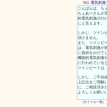
563. 電気
こんばんは、ち
ちぇあーさんが言
的電気刺激(TE
じと言えます。
しかし、ツイン
頂けません。
また、ツインビ
は、電気刺激が
に負担をかけて
機能的電気刺激
に行われている
ツインビートは
しかし、ご不自
上記点をご理解
に、ご相談頂き
よろしくお願い
[タイトル一覧]