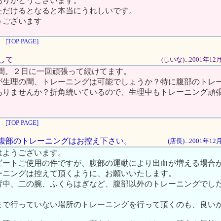
ありがとうございます。
ただけるとなると本当にうれしいです。
うございます
[TOP PAGE]
まして
(しいな)...2001年1
週間。２日に一回頑張って続けてます。
が生理の間、トレーニングは可能でしょうか？特に腹部のトレ
ありませんか？折角続いているので、生理中もトレーニング頑
[TOP PAGE]
中の腹部のトレーニングはお控え下さい。
(店長)...2001年1
はようございます。
ビートご使用の件ですが、腹部の運動により出血が増える場合
ーニングは控えて頂くように、お願いいたします。
背中、二の腕、ふくらはぎなど、腹部以外のトレーニングでし
まで行っていない場所のトレーニングを行って頂くのも、良い