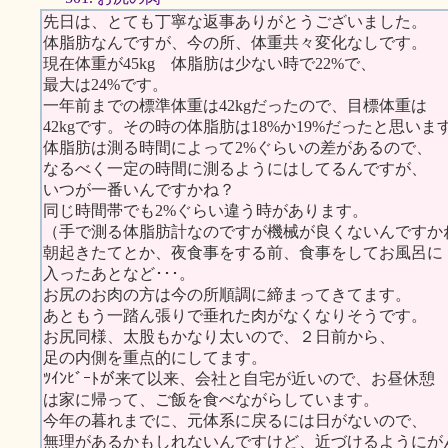
先日は、とても丁寧な返事ありがとうございました。
体脂肪なんですが、今の所、体重共々変化なしです。
現在体重が45kg 体脂肪は少ない時で22%で、
最大は24%です。
一年前までの標準体重は42kgだったので、目標体重は
42kgです。その時の体脂肪は18%か19%だったと思いま
体脂肪は測る時間によって2%ぐらいの差があるので、
なるべく一定の時間に測るようにはしてるんですが、
いつが一番いんですかね？
同じ時間帯でも2%ぐらい違う時があります。
（手で測る体脂肪計なのですが機械が良くないんですか
朝起きたてとか、夜食事をする前、食事をしてお風呂に
入ったあとなど･･･。
お尻のお肉の方は今の所順調に締まってきてます。
あともう一踏ん張りで垂れた肉がなくなりそうです。
お尻同様、太股もかなり太いので、２日前から、
足の内側を重点的にしてます。
ﾂｲﾝﾋﾞｰﾄが来て以来、会社と自宅が近いので、お昼休憩
は家に帰って、ご飯を食べながらしています。
今年の暮れまでに、元体系に戻るには日がないので、
無理があるかもしれないんですけど、近づけるようにが