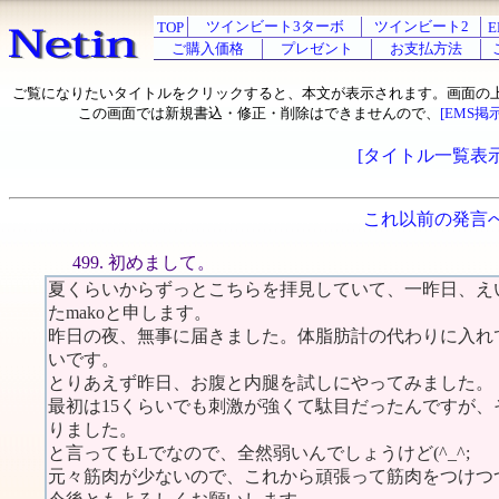
ツインビート3ターボ
ツインビート2
TOP
E
ご購入価格
プレゼント
お支払方法
ご覧になりたいタイトルをクリックすると、本文が表示されます。画面の
この画面では新規書込・修正・削除はできませんので、
[EMS掲
[タイトル一覧表示
これ以前の発言
499. 初めまして。
夏くらいからずっとこちらを拝見していて、一昨日、え
たmakoと申します。
昨日の夜、無事に届きました。体脂肪計の代わりに入れ
いです。
とりあえず昨日、お腹と内腿を試しにやってみました。
最初は15くらいでも刺激が強くて駄目だったんですが、
りました。
と言ってもLでなので、全然弱いんでしょうけど(^_^;
元々筋肉が少ないので、これから頑張って筋肉をつけつ