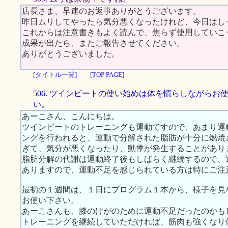
店長さま、早速のお返事ありがとうございます。
昨日ムリしてやったら気分悪くなったけれど、今日はし
これからは注意書きもよく読んで、焦らず使用していこ
成果が出たら、またご報告させてください。
ありがとうございました。
[タイトル一覧]
[TOP PAGE]
506. ツインビートの使い始めは体を慣らしながらお
い。
あーこさん、こんにちは。
ツインビートのトレーニングも運動ですので、あまり運
ングを行われると、運動で分解された脂肪が十分に燃焼
ぎて、気分が悪くなったり、動悸が発生することがあり
脂肪分解の代謝は運動終了後もしばらく継続するので、
ありますので、運動不足を感じられている方は特にご注
最初の１週間は、１日にプログラム１本から、様子を見
お使い下さい。
あーこさんも、膝のけがのために運動不足だったのかも
トレーニングを継続していただければ、筋肉も強くなり