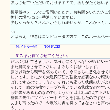
強もさせていただいておりますので、ありがたく思いま
掲示板やメールでご質問いただき、お時間をいただきご
弊社の場合には一番適していますね。
少しがっかり？されたかもしれませんが、これからも、
p.s.
とは言え、得意はコンピュータの方で、このホームペー
[タイトル一覧]
[TOP PAGE]
517. また質問させてください。
だいぶ慣れてきました。気分が悪くならない程度にやっ
また質問をさせて下さい。よろしくお願いします。
膝は以前から靭帯を傷めていて、今回さらに悪化させて
しいです。とにかく大腿四頭筋の強化が必要なので頑張
ばしてするのでしょうか、それとも座った状態の方がよ
そして、膝の補強でテープを巻いている状態なのですが
も効果があるものなのでしょうか？以上2点教えて下さ
整骨の先生にツインビートのことをお話したのですが、
あまり言ったので、今度説明書を持ってきなさいと言わ
う。。。