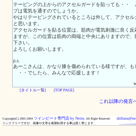
テーピングの上からのアクセルガードを貼っても・・ 
プは電気を通すのでしょうか。
やはりテーピングされているところは外して、アクセル
と思います。
アクセルガードを貼る位置は、筋肉が電気刺激に良く反
ますが、この位置は筋肉の両端と中央にありますので、
下さい。
よろしくお願いします。
p.s.
あーこさんは、かなり膝を傷められている様ですが、も
・・でしたら、みんなで応援します！
W
[タイトル一覧]
[TOP PAGE]
これ以降の発言
ツインビート専門店 by Netin.
shibata@net
Copyright(C) 2001-2004
All Right Reserved.
リンクフリーですが、画像や文章を複製転用する事は固く禁じます。