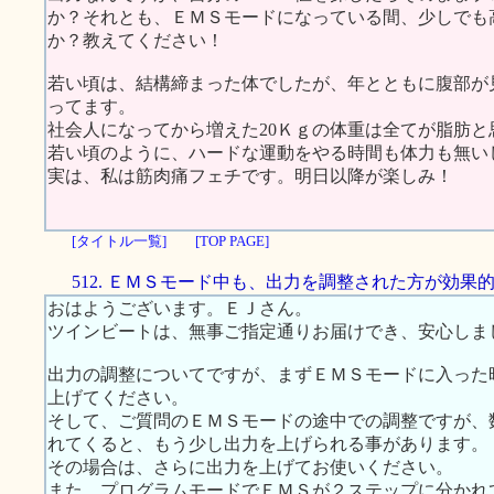
か？それとも、ＥＭＳモードになっている間、少しでも
か？教えてください！
若い頃は、結構締まった体でしたが、年とともに腹部が
ってます。
社会人になってから増えた20Ｋｇの体重は全てが脂肪と
若い頃のように、ハードな運動をやる時間も体力も無い
実は、私は筋肉痛フェチです。明日以降が楽しみ！
[タイトル一覧]
[TOP PAGE]
512. ＥＭＳモード中も、出力を調整された方が効果
おはようございます。ＥＪさん。
ツインビートは、無事ご指定通りお届けでき、安心しま
出力の調整についてですが、まずＥＭＳモードに入った
上げてください。
そして、ご質問のＥＭＳモードの途中での調整ですが、
れてくると、もう少し出力を上げられる事があります。
その場合は、さらに出力を上げてお使いください。
また、プログラムモードでＥＭＳが２ステップに分かれ