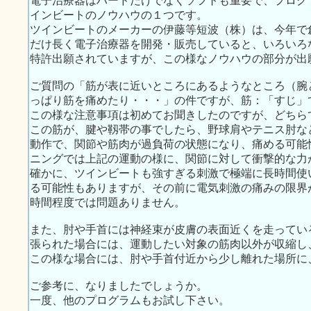
電子治療器はハードだけでなくソフトも重要で、プログ
インビートのノウハウの１つです。
ツインビートのメーカーの伊藤等短波（株）は、今年で
だけ長く電子治療器を開発・販売していると、いろいろ
特許出願されていますが、この様なノウハウの部分が出
ご質問の「筋が表に近いところにあるようなところ（腕
っぱり筋を痛めたり・・・」の件ですが、筋：「すじ」
この様な注意事項は初めてお聞きしたのですが、どちら
この筋が、腱や靱帯の事でしたら、野球肩やテニス肘な
動作で、関節や筋肉が過負荷の状態になり、痛める可能
ニングでは上記の運動の様に、関節に対して衝撃的な力
確かに、ツインビートも強すぎる刺激で極端に長時間使
る可能性もありますが、その前に電気刺激の痛みの限界
時間程度では問題ありません。
また、肘や手首には神経束が皮膚の表面近くを走ってい
張られた場合には、運動したい対象の筋肉以外が収縮し
この様な場合には、肘や手首付近から少し離れた場所に
ご参考に、なりましたでしょうか。
一度、他のプログラムもお試し下さい。