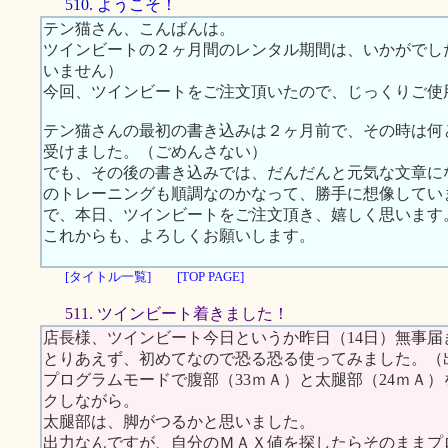
510. ようこそ！
テン猫さん、こんばんは。
ツインビートの２ヶ月間のレンタル期間は、いかがでし
いません）
今回、ツインビートをご注文頂いたので、じっくりご使
テン猫さんの最初の書き込みは２ヶ月前で、その時は何
受けました。（ごめんさない）
でも、その後の書き込みでは、だんだんと元気な文章に
のトレーニングも順調なのかなって、勝手に想像してい
で、本日、ツインビートをご注文頂き、嬉しく思います
これからも、よろしくお願いします。
[タイトル一覧]
[TOP PAGE]
511. ツインビート着きました！
店長様、ツインビート今日というか昨日（14日）無事
とりあえず、初めてなので恐る恐る使ってみました。（
プログラムモードで腹部（33ｍＡ）と太腿部（24ｍＡ
クしながら。
太腿部は、脚がつるかと思いました。
出力なんですが、自分のＭＡＸ値を探したらそのままプ