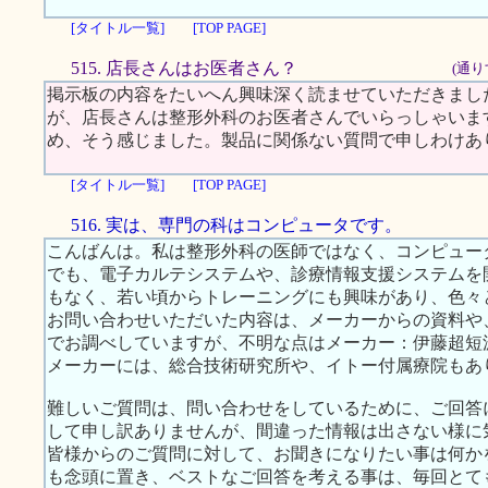
[タイトル一覧]
[TOP PAGE]
515. 店長さんはお医者さん？
(通り
掲示板の内容をたいへん興味深く読ませていただきまし
が、店長さんは整形外科のお医者さんでいらっしゃいま
め、そう感じました。製品に関係ない質問で申しわけあ
[タイトル一覧]
[TOP PAGE]
516. 実は、専門の科はコンピュータです。
こんばんは。私は整形外科の医師ではなく、コンピュー
でも、電子カルテシステムや、診療情報支援システムを
もなく、若い頃からトレーニングにも興味があり、色々
お問い合わせいただいた内容は、メーカーからの資料や、
でお調べしていますが、不明な点はメーカー：伊藤超短波
メーカーには、総合技術研究所や、イトー付属療院もあ
難しいご質問は、問い合わせをしているために、ご回答
して申し訳ありませんが、間違った情報は出さない様に
皆様からのご質問に対して、お聞きになりたい事は何か
も念頭に置き、ベストなご回答を考える事は、毎回とて