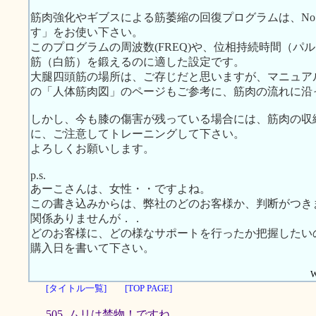
筋肉強化やギブスによる筋萎縮の回復プログラムは、No
す」をお使い下さい。
このプログラムの周波数(FREQ)や、位相持続時間（パ
筋（白筋）を鍛えるのに適した設定です。
大腿四頭筋の場所は、ご存じだと思いますが、マニュアルの筋肉
の「人体筋肉図」のページもご参考に、筋肉の流れに沿
しかし、今も膝の傷害が残っている場合には、筋肉の収
に、ご注意してトレーニングして下さい。
よろしくお願いします。
p.s.
あーこさんは、女性・・ですよね。
この書き込みからは、弊社のどのお客様か、判断がつき
関係ありませんが．．
どのお客様に、どの様なサポートを行ったか把握したい
購入日を書いて下さい。
W
[タイトル一覧]
[TOP PAGE]
505. ムリは禁物！ですね。