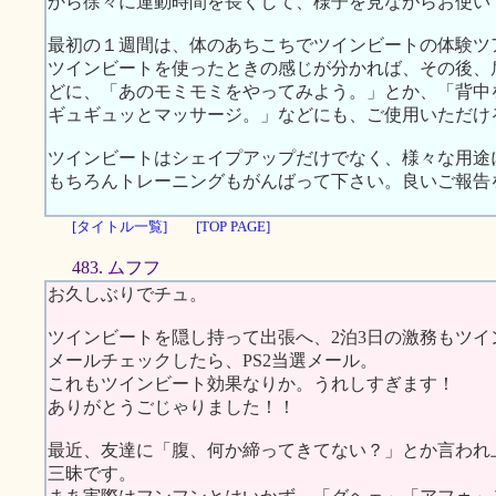
から徐々に運動時間を長くして、様子を見ながらお使い
最初の１週間は、体のあちこちでツインビートの体験ツ
ツインビートを使ったときの感じが分かれば、その後、
どに、「あのモミモミをやってみよう。」とか、「背中
ギュギュッとマッサージ。」などにも、ご使用いただけ
ツインビートはシェイプアップだけでなく、様々な用途
もちろんトレーニングもがんばって下さい。良いご報告
[タイトル一覧]
[TOP PAGE]
483. ムフフ
お久しぶりでチュ。
ツインビートを隠し持って出張へ、2泊3日の激務もツ
メールチェックしたら、PS2当選メール。
これもツインビート効果なりか。うれしすぎます！
ありがとうごじゃりました！！
最近、友達に「腹、何か締ってきてない？」とか言われ
三昧です。