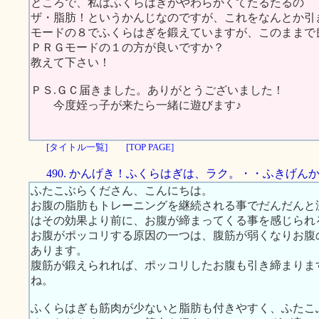
ところで、私はふくらはぎがやわらかくてたるたるの
ザ・脂肪！というかんじなのですが、これをなんとか引
モードの８でふくらはぎを鍛えていますが、このままで
ＰＲＧモードの１の方が良いですか？
教えて下さい！
ＰＳ.ＧＣ届きました。ありがとうございました！
今度姪っ子が来たら一緒に遊びます♪
[タイトル一覧]
[TOP PAGE]
490. かんげき！ふくらはぎは、ラク。・・ふきげん
ふたこぶらくださん、こんにちは。
お腹の脂肪もトレーニングを継続される事でだんだんと
はその効果より前に、お腹が締まってくる事を感じられ
お腹がポッコリする原因の一つは、腹筋が弱くなりお腹
あります。
腹筋が鍛えられれば、ポッコリしたお腹も引き締まりま
ね。
ふくらはぎも筋肉が少ないと脂肪も付きやすく、ふたこ