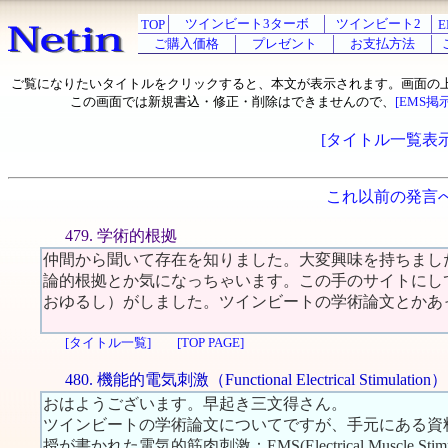
ツインビート3ターボ
ツインビート2
TOP
E
ご購入価格
プレゼント
お支払方法
ご覧になりたいタイトルをクリックすると、本文が表示されます。画面の
この画面では新規書込・修正・削除はできませんので、
[EMS掲
[タイトル一覧表示
これ以前の発言
479. 学術的根拠
仲間から聞いて存在を知りました。大変興味を持ちまし
論的根拠とか気になっちゃいます。この手のサイトにし
おゆるし）がしました。ツインビートの学術論文とかあ
[タイトル一覧]
[TOP PAGE]
480. 機能的電気刺激（Functional Electrical Stimulation）
おはようございます。早起き三文得さん。
ツインビートの学術論文についてですが、手元にある資
授が書かれた電気的筋肉刺激：EMS(Electrical Muscle S