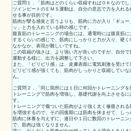
ご質問１．「筋肉はどのくらい収縮すればＯＫなのでし
ツインビートのＥＭＳ運動は、自分の意志で力を入れる
せる事が目的です。
筋肉が攣る感覚と言うよりも、筋肉に力が入り「ギュー
ッ」と力を入れている時の感じです。
腹直筋のトレーニングの場合には、通電時には腹直筋に
するくらいの感じで、筋肉にしっかりと力が入り、硬く
なかなか、表現が難しいですね。
この収縮の強さは、より強い方が良いのですが、自分で
運動する様に、出力を調整して下さい。
また、「ビリビリ感」は、皮膚表面に電気刺激を受けて
ビリビリ感が強くても、筋肉がしっかりと収縮していな
ん。
ご質問２．「同じ箇所には１日に何回かトレーニングを
トレーニングで筋肉を増強し、基礎代謝を向上させるに
す。
トレーニングで傷ついた筋肉がより強く太く修復される
を増強するので、その回復期には筋肉を休ませて、しっ
筋肉に休養を与えずに、連日や１日に数回のトレーニン
で、筋肉は強くなりません。
逆に、だんだんと筋肉がやせ細ってしまう場合もありま