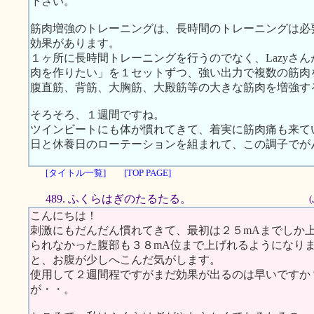
下さい。
筋肉増強のトレーニングは、長時間のトレーニングは必
効果があります。
１ヶ所に長時間トレーニングを行うのでなく、Lazyさ
肉を作りたい」を１セットずつ、強い出力で複数の筋肉
腹直筋、背筋、大胸筋、大殿筋等の大きな筋肉を増強す
そろそろ、１週間ですね。
ツインビートにも体が慣れてきて、着実に筋肉痛も来て
日と休養日のローテーションを組まれて、この調子でが
[タイトル一覧]
[TOP PAGE]
489. ふくらはぎのたるたる。
こんにちは！
刺激にもだんだん慣れてきて、最初は２５mAまでしか
られなかった腹部も３８mA位まで上げれるようになり
と、お腹が少しへこんだ気がします。
使用して２週間程ですがまだ効果が出るのは早いですか
が・・。