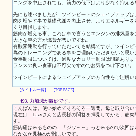
ニングを中止されても、筋力の低下はより少なく抑える
先にも述べましたが、ツインビートのシェイプアップは
肉を増やす事で基礎代謝を向上させ、よりエネルギーを
くり目指します。
筋肉が増える事、これは車で言うとエンジンの排気量を
大きな車の方が燃費が悪いですね。
有酸素運動を行っていただいても結構ですが、ツインビ
為のトレーニングである事をご理解いただきたいと思い
食事制限については、適度なカロリー制限は問題ありま
ランスの良い食事は不可欠ですのでお気をつけ下さい。
ツインビートによるシェイプアップの方向性をご理解い
[タイトル一覧]
[TOP PAGE]
493. 力加減が微妙です。
こんばんは。使い始めてそろそろ一週間。母と取り合い
現在は Lazyさんと店長様の問答を拝見してから、筋
す。
筋肉痛は来るものの、「ジワ～～」っと来るので次回は
なかなか見極めが難しいです。