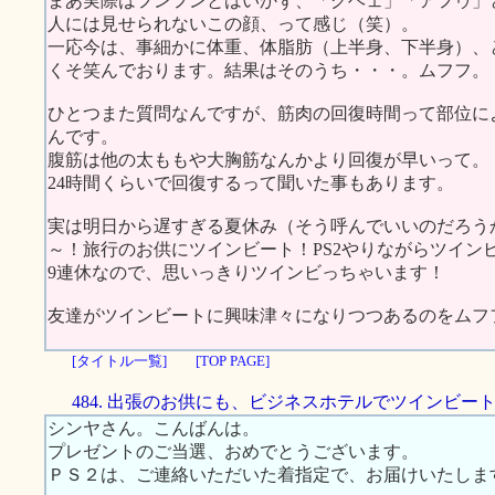
まあ実際はフンフンとはいかず、「グヘェ」「アフゥ」
人には見せられないこの顔、って感じ（笑）。
一応今は、事細かに体重、体脂肪（上半身、下半身）、
くそ笑んでおります。結果はそのうち・・・。ムフフ。
ひとつまた質問なんですが、筋肉の回復時間って部位に
んです。
腹筋は他の太ももや大胸筋なんかより回復が早いって。
24時間くらいで回復するって聞いた事もあります。
実は明日から遅すぎる夏休み（そう呼んでいいのだろう
～！旅行のお供にツインビート！PS2やりながらツイン
9連休なので、思いっきりツインビっちゃいます！
友達がツインビートに興味津々になりつつあるのをムフ
[タイトル一覧]
[TOP PAGE]
484. 出張のお供にも、ビジネスホテルでツインビー
シンヤさん。こんばんは。
プレゼントのご当選、おめでとうございます。
ＰＳ２は、ご連絡いただいた着指定で、お届けいたしま