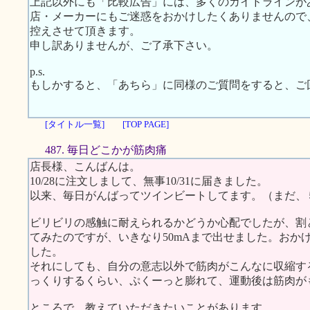
上記以外にも「比較広告」には、多くのガイドラインが
店・メーカーにもご迷惑をおかけしたくありませんので
控えさせて頂きます。
申し訳ありませんが、ご了承下さい。
p.s.
もしかすると、「あちら」に同様のご質問をすると、ご
[タイトル一覧]
[TOP PAGE]
487. 毎日どこかが筋肉痛
店長様、こんばんは。
10/28に注文しまして、無事10/31に届きました。
以来、毎日がんばってツインビートしてます。（まだ、
ビリビリの感触に耐えられるかどうか心配でしたが、割
てみたのですが、いきなり50mAまで出せました。おか
した。
それにしても、自分の意志以外で筋肉がこんなに収縮す
っくりするくらい、ぷくーっと膨れて、運動後は筋肉が
ところで、教えていただきたいことがあります。