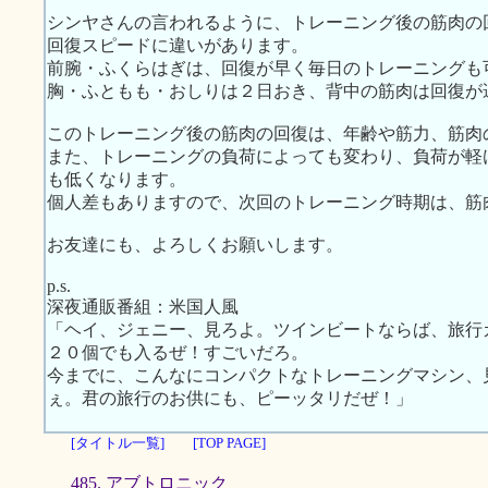
シンヤさんの言われるように、トレーニング後の筋肉の
回復スピードに違いがあります。
前腕・ふくらはぎは、回復が早く毎日のトレーニングも
胸・ふともも・おしりは２日おき、背中の筋肉は回復が
このトレーニング後の筋肉の回復は、年齢や筋力、筋肉
また、トレーニングの負荷によっても変わり、負荷が軽
も低くなります。
個人差もありますので、次回のトレーニング時期は、筋
お友達にも、よろしくお願いします。
p.s.
深夜通販番組：米国人風
「ヘイ、ジェニー、見ろよ。ツインビートならば、旅行
２０個でも入るぜ！すごいだろ。
今までに、こんなにコンパクトなトレーニングマシン、
ぇ。君の旅行のお供にも、ピーッタリだぜ！」
[タイトル一覧]
[TOP PAGE]
485. アブトロニック