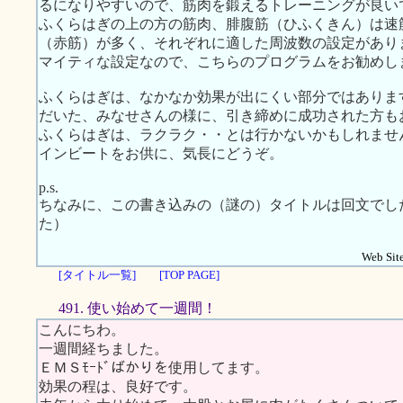
るになりやすいので、筋肉を鍛えるトレーニングが良い
ふくらはぎの上の方の筋肉、腓腹筋（ひふくきん）は速
（赤筋）が多く、それぞれに適した周波数の設定があり
マイティな設定なので、こちらのプログラムをお勧めし
ふくらはぎは、なかなか効果が出にくい部分ではありま
だいた、みなせさんの様に、引き締めに成功された方も
ふくらはぎは、ラクラク・・とは行かないかもしれませ
インビートをお供に、気長にどうぞ。
p.s.
ちなみに、この書き込みの（謎の）タイトルは回文でし
た）
Web Site
[タイトル一覧]
[TOP PAGE]
491. 使い始めて一週間！
こんにちわ。
一週間経ちました。
ＥＭＳﾓｰﾄﾞばかりを使用してます。
効果の程は、良好です。