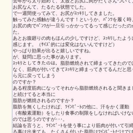
去年から太り始めて、太股とお尻に肉がたくさんついて
お尻なんて、たるたる状態でした。
で一週間使ってみて、お尻がｽｯｷﾘしてきました。
触ってみた感触が違うんです！というか、ﾊﾟﾝﾂを履く時
お尻の肉でﾊﾟﾝﾂが一旦引っかかってるって感じだったの
た。
あとお腹廻りの肉もほんの少しですけど、ｽｯｷﾘしたよう
感じます。（ｻｲｽﾞ的には変化はないんですけど）
やっぱり効果が出ると嬉しいですね。
が、疑問に思った事があります。
ｽｯｷﾘとしてきたのは、脂肪燃焼されて締まってきたので
なく、筋肉が付いてきてｽｯｷﾘと締まってきてるんだと
ら元に戻ってしまう
のですか？
ある程度筋肉になってそれから脂肪燃焼されると聞きま
と続けてると本当に
脂肪が燃焼されるのですか？
脂肪を無くしたければ、ﾂｲﾝﾋﾞｰﾄの他に、汗をかく運動
（有酸素運動）をしたり食事の制限をしなければいけな
のでは思うのですが･･･。
結論を言うと、ﾂｲﾝﾋﾞｰﾄを使う事により筋肉が付いて引
る事は出来ても、たくさん付いた脂肪はﾂｲﾝﾋﾞｰﾄだけで