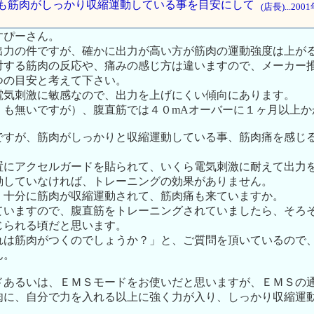
力よりも筋肉がしっかり収縮運動している事を目安にして
(店長)...20
すぴーさん。
出力の件ですが、確かに出力が高い方が筋肉の運動強度は上が
対する筋肉の反応や、痛みの感じ方は違いますので、メーカー推
つの目安と考えて下さい。
電気刺激に敏感なので、出力を上げにくい傾向にあります。
くも無いですが）、腹直筋では４０mAオーバーに１ヶ月以上か
ですが、筋肉がしっかりと収縮運動している事、筋肉痛を感じ
置にアクセルガードを貼られて、いくら電気刺激に耐えて出力
動していなければ、トレーニングの効果がありません。
、十分に筋肉が収縮運動されて、筋肉痛も来ていますか。
ていますので、腹直筋をトレーニングされていましたら、そろ
じられる頃だと思います。
れは筋肉がつくのでしょうか？」と、ご質問を頂いているので
ん。
ドあるいは、ＥＭＳモードをお使いだと思いますが、ＥＭＳの
肉に、自分で力を入れる以上に強く力が入り、しっかり収縮運