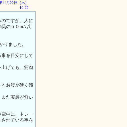
01年11月22日（木）
16:05
るのですが、人に
奨の５０mA以
かりました。
る事を目安にして
を上げても、筋肉
そろお腹が硬く締
、まだ実感が無い
通電中に、トレー
動されている事を