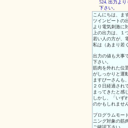
524. 出
下さい。
こんにちは、ま
ツインビートの
より電気刺激に
上の出力は、１
若い人の方が、
私は（あまり若
出力の値も大事
下さい。
筋肉を外れた位
がしっかりと運
ますぴーさんも
２０日経過され
まってきたと感
しかし、「いず
のかもしれませ
プログラムモー
ニング対象の筋
ご確認下さい。