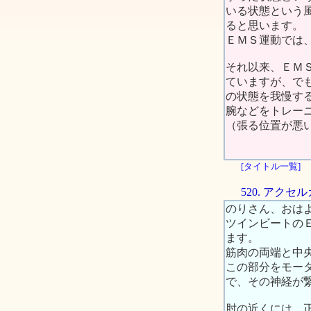
いる状態という
ると思います。
ＥＭＳ運動では
それ以来、ＥＭ
ていますが、で
の状態を我慢す
腕などをトレー
（張る位置が悪
[タイトル一覧]
520. アク
のりさん、おは
ツインビートの
ます。
筋肉の両端と中
この部分をモー
で、その神経が
肘の近くには、