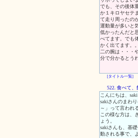
でも、その後体
か１キロヤセテ
て走り周ったの
運動量が多いと
低かったんだと
べてます。でも
かく出てます。
二の腕は・・・
分で分かるとう
[タイトル一覧]
522. 食べ
こんにちは、sak
sakiさんのま
～」って言われ
この様な方は、
ょう。
sakiさんも、
動される事で、