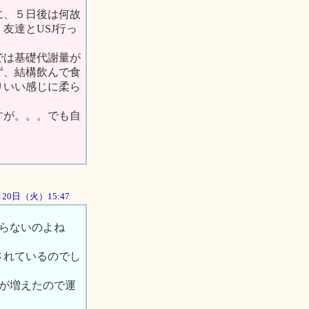
に、５日後は何故
友達とUSJ行っ
では基礎代謝量が
ず、結構飲んで食
りいい感じに柔ら
すが。。。でも自
1月20日（火）15:47
太らないのよね
されているのでし
量が増えたので運