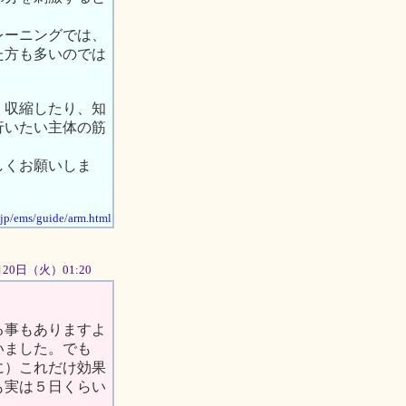
レーニングでは、
た方も多いのでは
く収縮したり、知
行いたい主体の筋
しくお願いしま
.jp/ems/guide/arm.html
11月20日（火）01:20
る事もありますよ
いました。でも
に）これだけ効果
も実は５日くらい