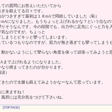
しての質問にお答えいただいてから
はぎを鍛えてる日々です。
肪がつきすぎて最初は１８mAで悶絶していました（恥）
０mAになりました。もうちょっと上げれるかな？という位なの
攣りそうなんです。今の段階でも、出力中に足先にぐっと力を
平気なのですが、ちょっと
てしまうとビキッと攣ってしまいます。
しているつもりなのですが、筋力が無さ過ぎても攣ってしまう
く動かないようにして攣らない角度を保って頑張ってみようと
mAまで上げれるようになりました。
かなり締まってきたのが分かります。
感涙）
てきたので太腿も鍛えてみようかなーなんて思っています。
告に来ますね！
、風邪には充分気をつけて下さいね。
[TOP PAGE]