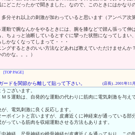
風にどこだったかで聞きました。なので、このときにはかなり
、多分それ以上の刺激が加わっていると思います（アンペア次
Ｓ運動で腕なんかをやるときには、腕を膝などで踏ん張って伸
も、ちょっと油断しているとすぐに攣った状態になってしまい
るしかなくなってしまって・・・
ニングするときのいい方法などあれば教えていただけませんか
いのかな。。。）
[TOP PAGE]
セルガードを関節から離して貼って下さい。
(店長)...2001年1
ようございます。
ＥＭＳ運動は、自発的な運動の代わりに筋肉に電気刺激を与え
央が、電気刺激に良く反応します。
ターポイントと言いますが、皮膚近くに神経束が通っている部
繋がっている筋肉を収縮運動させる方法もあります。
正中神経、尺骨神経や橈骨神経が皮膚近くを通っており、この