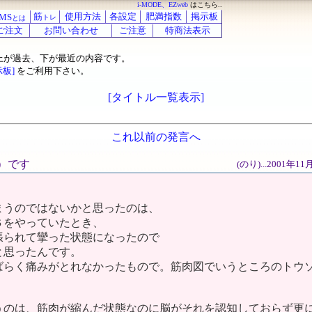
i-MODE、EZweb
はこちら..
筋
使用方法
各設定
肥満指数
掲示板
MS
トレ
とは
ご注文
お問い合わせ
ご注意
特商法表示
上が過去、下が最近の内容です。
示板]
をご利用下さい。
[タイトル一覧表示]
これ以前の発言へ
ジ）です
(のり)...2001年1
まうのではないかと思ったのは、
Ｓをやっていたとき、
張られて攣った状態になったので
と思ったんです。
ばらく痛みがとれなかったもので。筋肉図でいうところのトウ
うのは、筋肉が縮んだ状態なのに脳がそれを認知しておらず更