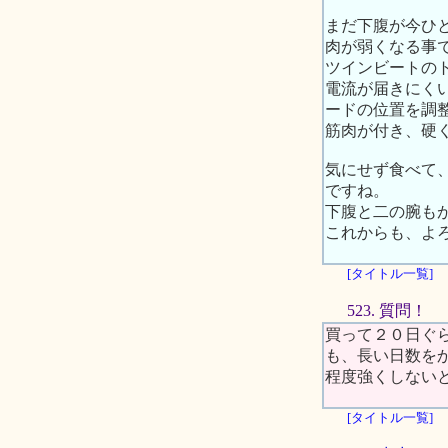
まだ下腹が今ひ
肉が弱くなる事
ツインビートの
電流が届きにくい
ードの位置を調
筋肉が付き、硬
気にせず食べて、
ですね。
下腹と二の腕も
これからも、よ
[タイトル一覧]
523. 質問！
買って２０日ぐ
も、長い日数を
程度強くしない
[タイトル一覧]