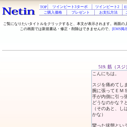
ツインビート3ターボ
ツインビート2
TOP
E
ご購入価格
プレゼント
お支払方法
ご覧になりたいタイトルをクリックすると、本文が表示されます。画面の
この画面では新規書込・修正・削除はできませんので、
[EMS掲
519. 筋（ス
こんにちは。
スジを痛めてし
腕に張ってＥＭ
手が内側に引っ
どうなのかな？
（そのあと、し
かな）
攣った状態とい