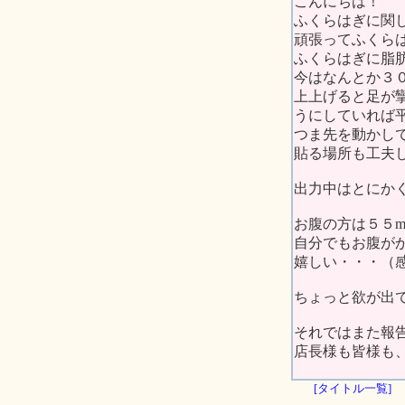
こんにちは！
ふくらはぎに関
頑張ってふくら
ふくらはぎに脂
今はなんとか３
上上げると足が
うにしていれば
つま先を動かし
貼る場所も工夫
出力中はとにか
お腹の方は５５
自分でもお腹が
嬉しい・・・（
ちょっと欲が出
それではまた報
店長様も皆様も
[タイトル一覧]