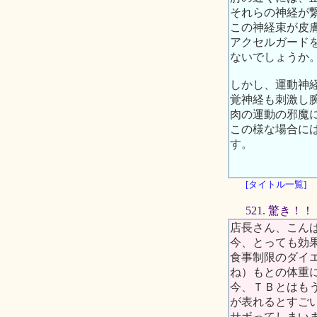
それらの神経が
この神経束が皮
アクセルガード
ないでしょうか
しかし、運動神
覚神経も刺激し
肉の運動の邪魔
この様な場合に
す。
[タイトル一覧]
521. 驚き！！
店長さん、こん
今、とっても効
食事制限のダイ
ね）もとの体重
今、ＴＢとはも
が表れるとすご
サボってしまい