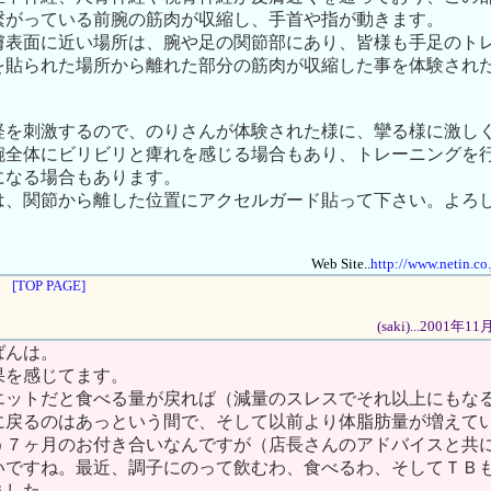
繋がっている前腕の筋肉が収縮し、手首や指が動きます。
膚表面に近い場所は、腕や足の関節部にあり、皆様も手足のト
を貼られた場所から離れた部分の筋肉が収縮した事を体験され
。
経を刺激するので、のりさんが体験された様に、攣る様に激し
腕全体にビリビリと痺れを感じる場合もあり、トレーニングを
になる場合もあります。
は、関節から離した位置にアクセルガード貼って下さい。よろ
Web Site..
http://www.netin.co
[TOP PAGE]
(saki)...2001年
ばんは。
果を感じてます。
エットだと食べる量が戻れば（減量のスレスでそれ以上にもな
に戻るのはあっという間で、そして以前より体脂肪量が増えて
う７ヶ月のお付き合いなんですが（店長さんのアドバイスと共
いですね。最近、調子にのって飲むわ、食べるわ、そしてＴＢ
ました。