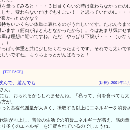
重を量ってみると・・・３日目くらいの時は変わらなかったの
ました。変わらないだけでもすごい！！と思っていたのに・・・
が良かったのかな？
気持ちいいくらい体重に表れるのがうれしいです。たぶん今ま
思います（筋肉がほとんどなかったから）。今はあまり気にせ
体重は理想に近いですね。ただ、やっぱり下腹が・・・（かな
。。）
やっぱり体重と共に少し細くなったようです。それでも太いで
れしいですね。もうちょっとがんばろっと！！
[TOP PAGE]
て、飲んで、遊んでも！
(店長)...2001年1
iさん。
わりにも、おられるかもしれませんね。「私って、何を食べても
る方が。
きっと基礎代謝量が大きく、摂取する以上にエネルギーを消費
基礎代謝が向上し、普段の生活での消費エネルギーが増え、筋肉
より多くのエネルギーを消費されているのでしょうね。