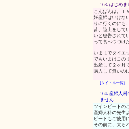
163. はじめ
こんばんは。Ｔ
妊産婦はいけな
りに行くのにも
昔、陸上をして
いと忠告されて
って食べつづけ
いままでダイエ
でもいまはこの
出産して２ヶ月
購入して無いの
[タイトル一覧]
164. 産
ません
ツインビートの
産婦人科の先生
ビートもご使用
その前に、太ら