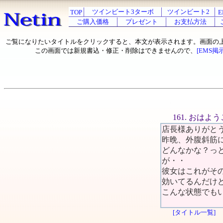
ツインビート3ターボ
ツインビート2
TOP
E
ご購入価格
プレゼント
お支払方法
ご覧になりたいタイトルをクリックすると、本文が表示されます。画面の
この画面では新規書込・修正・削除はできませんので、
[EMS掲
161. おは
店長様ありがと
昨晩、外腹斜筋
どんなかな？っ
が・・
彼女はこれがそ
効いてるんだけ
こんな状態でも
[タイトル一覧]