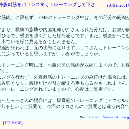
筋と外腹斜筋をバランス良くトレーニングして下さ
(店長)...20
の筋肉）に限らず、EMSのトレーニング中は、その部分の筋肉
により、横腹の脂肪や内臓組織が押さえられた分だけ、お腹が
のひらで、横腹を強く押した様な感じです。また、横腹がへこ
と出ている様に見えるかもしれません。
収縮が終われば、元の状態になります。リコさんもトレーニン
元に戻っていると思いますが、いかがでしょうか。
のトレーニング時には、お腹の前の筋肉が収縮しますので、お
です。
ニングを行わず、外腹斜筋のトレーニングのみ続けた場合には
のみ強くなり、脇腹だけが引き締まる事もあるかもしれません
方のトレーニングされていますので、心配はご無用です。
あったみーさんの場合には、腹直筋のトレーニング（アクセル
お腹が出るというご質問で、今回のリコさんのご質問とは違う内容
Web Site..
http://www.netin.co.
[TOP PAGE]