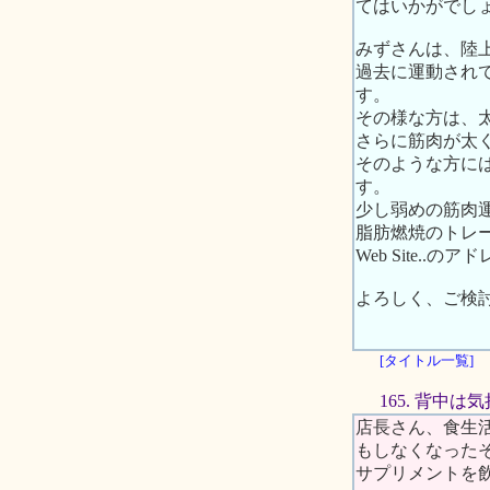
てはいかがでし
みずさんは、陸
過去に運動され
す。
その様な方は、
さらに筋肉が太
そのような方に
す。
少し弱めの筋肉
脂肪燃焼のトレ
Web Site..の
よろしく、ご検
[タイトル一覧]
165. 背中
店長さん、食生
もしなくなった
サプリメントを