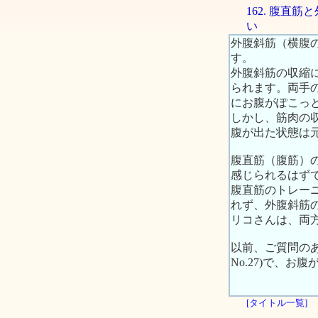
162. 腹直
い
外腹斜筋（横腹
す。
外腹斜筋の収縮
られます。両手
にお腹がぽこっ
しかし、筋肉の
腹が出た状態は
腹直筋（腹筋）
感じられるはず
腹直筋のトレー
れず、外腹斜筋
リコさんは、両
以前、ご質問の
No.27)で、
[タイトル一覧]