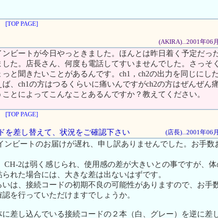
[TOP PAGE]
(AKIRA)...2001年
インビートが今日やっときました。ほんとは昨日着く予定だっ
ました。店長さん、何度も電話してすいませんでした。さっそ
っと聞きたいことがあるんです。ch1，ch2の出力を同じにし
ば、ch1の方はつるくらいに痛いんですがch2の方はぜんぜん
うことによってこんなことあるんですか？教えてください。
[TOP PAGE]
コードを差し替えて、状況をご確認下さい
(店長)...2001年0
、ツインビートのお届けが遅れ、申し訳ありませんでした。お手数
じ、CH-2は弱く感じられ、使用感の差が大きいとの事ですが、
貼られた場合には、大きな差は出ないはずです。
るいは、接続コードの初期不良の可能性がありますので、お手
確認を行っていただけますでしょうか。
体に差し込んでいる接続コードの２本（白、グレー）を逆に差