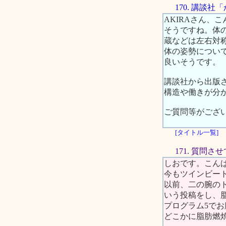
170. 講談
AKIRAさん、
そうですね。体
蔵などは左右対
体の姿勢につい
良いそうです。
講談社から出版さ
構造や働きが分
ご質問等がござ
[タイトル一覧]
171. 質問さ
しおです。こん
今もツインビー
以前、二の腕の
いう投稿をし、
プログラム5で
どこかに脂肪燃