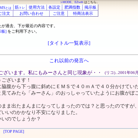
i-MODE、EZweb
はこちら..
筋
使用方法
各設定
肥満指数
掲示板
MS
トレ
とは
ご注文
お問い合わせ
ご注意
特商法表示
上が過去、下が最近の内容です。
示板]
をご利用下さい。
[タイトル一覧表示]
これ以前の発言へ
ようございます。私にもみーさんと同じ現象が・・
(リコ)...2001年0
うございます！
に脇腹から下っ腹に斜めにＥＭＳで４０ｍＡで４０分かけてい
と見てみたら「みーさん」のおっしゃっていたようにお腹がぼ
のまま出たまんまになってしまったのでは？と思ったのですが
どいいのかかなり不安になりました。
いいのでしょうか？
[TOP PAGE]