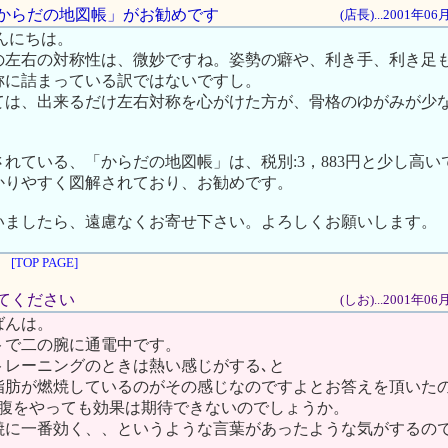
社「からだの地図帳」がお勧めです
(店長)...2001年0
こんにちは。
の左右の対称性は、微妙ですね。姿勢の癖や、利き手、利き足
称に詰まっている訳ではないですし。
ては、出来るだけ左右対称を心がけた方が、骨格のゆがみが少な
れている、「からだの地図帳」は、税別:3，883円と少し高
かりやすく図解されており、お勧めです。
いましたら、遠慮なくお寄せ下さい。よろしくお願いします。
[TOP PAGE]
せてください
(しお)...2001年0
ばんは。
トで二の腕に通電中です。
トレーニングのときは熱い感じがする､と
脂肪が燃焼しているのがその感じなのですよとお答えを頂いた
お腹をやっても効果は期待できないのでしょうか。
焼に一番効く、、というような言葉があったような気がするの