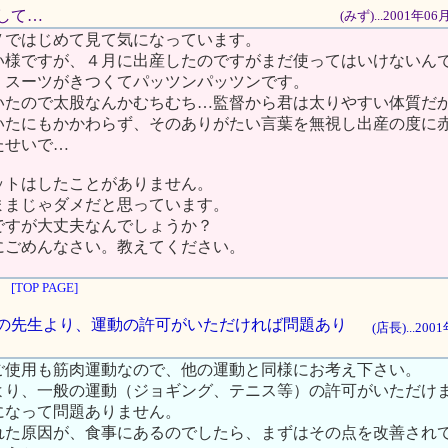
まして…
(みず)...2001年0
Ｖではじめて見て気になっています。
い様ですが、４月に出産したのですがまだ使ってはいけないん
、スーツがきつくてパッツンパッツンです。
いたので太股なんかむちむち…監督から君は太りやすい体質だ
いたにもかかわらず、そのありがたい言葉を無視し出産の度に
たせいで…
ットはしたことがありません。
ままじゃダメだと思っています。
ですが大丈夫なんでしょうか？
にごめんなさい。教えてください。
[TOP PAGE]
婦人科の先生より、運動の許可がいただければ問題あり
(店長)...20
ご使用も筋肉運動なので、他の運動と同様にお考え下さい。
より、一般の運動（ジョギング、テニス等）の許可がいただけ
になって問題ありません。
れた原因が、食事にあるのでしたら、まずはその点を改善され