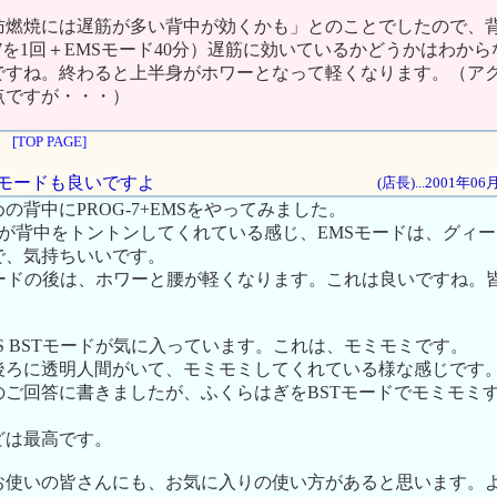
肪燃焼には遅筋が多い背中が効くかも」とのことでしたので、
-7を1回＋EMSモード40分）遅筋に効いているかどうかはわか
ですね。終わると上半身がホワーとなって軽くなります。（ア
点ですが・・・）
[TOP PAGE]
 BSTモードも良いですよ
(店長)...2001年0
の背中にPROG-7+EMSをやってみました。
誰かが背中をトントンしてくれている感じ、EMSモードは、グィ
で、気持ちいいです。
モードの後は、ホワーと腰が軽くなります。これは良いですね。
S BSTモードが気に入っています。これは、モミモミです。
後ろに透明人間がいて、モミモミしてくれている様な感じです
のご回答に書きましたが、ふくらはぎをBSTモードでモミモミ
どは最高です。
お使いの皆さんにも、お気に入りの使い方があると思います。