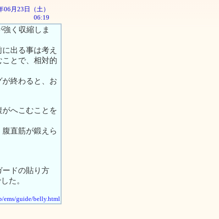
01年06月23日（土）
06:19
が強く収縮しま
前に出る事は考え
むことで、相対的
グが終わると、お
腹がへこむことを
、腹直筋が鍛えら
。
ガードの貼り方
でした。
jp/ems/guide/belly.html