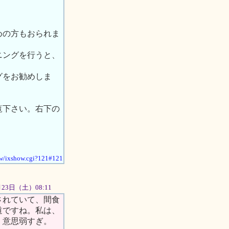
めの方もおられま
ニングを行うと、
グをお勧めしま
覧下さい。右下の
how/ixshow.cgi?121#121
6月23日（土）08:11
されていて、間食
道ですね。私は、
。意思弱すぎ。