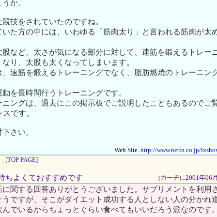
ょうか。
上競技をされていたのですね。
ていた方の中には、いわゆる「筋肉太り」と言われる筋肉が太
太股など、太さが気になる部分に対して、速筋を鍛えるトレー
くなり、太股も太くなってしまいます。
は、速筋を鍛えるトレーニングでなく、脂肪燃焼のトレーニン
運動を長時間行うトレーニングです。
ーニングは、過去にこの掲示板でご説明したこともあるのでご
アドレスです。
討下さい。
Web Site..
http://www.netin.co.jp/ixs
[TOP PAGE]
は気持ちよくておすすめです
(カーチ)...2001年0
活に関する回答ありがとうございました。サプリメントを利用
そうですが、そこがダイエット成功する人としない人の分かれ
飲んでいるからちょっとぐらい食べてもいいだろう派なのです