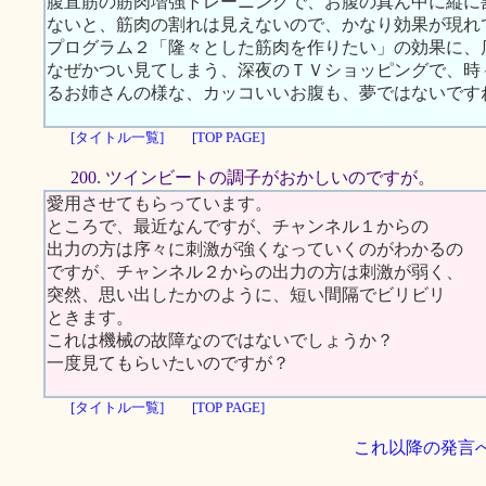
腹直筋の筋肉増強トレーニングで、お腹の真ん中に縦に
ないと、筋肉の割れは見えないので、かなり効果が現れ
プログラム２「隆々とした筋肉を作りたい」の効果に、
なぜかつい見てしまう、深夜のＴＶショッピングで、時
るお姉さんの様な、カッコいいお腹も、夢ではないです
[タイトル一覧]
[TOP PAGE]
200. ツインビートの調子がおかしいのですが。
愛用させてもらっています。
ところで、最近なんですが、チャンネル１からの
出力の方は序々に刺激が強くなっていくのがわかるの
ですが、チャンネル２からの出力の方は刺激が弱く、
突然、思い出したかのように、短い間隔でビリビリ
ときます。
これは機械の故障なのではないでしょうか？
一度見てもらいたいのですが？
[タイトル一覧]
[TOP PAGE]
これ以降の発言