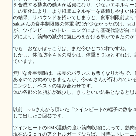
を合成する酵素の働きが活発になり、少ないエネルギー
この変化により、より摂取エネルギーを蓄積しやすい体
の結果、リバウンドを招いてしまうと、食事制限前より
sakiさんの食事制限後の体重増加が少なかったのは、sa
が、ツインビートのトレーニングにより基礎代謝が向上
グにより、筋肉の減少に歯止めをかける事ができたのか
でも、おなかぽっこりは、まだ今ひとつの様ですね。
しかし、体脂肪率４％の減少は、体重５０kgとすれば、
ています。
無理な食事制限は、栄養のバランスも悪くなりがちで、
あるのでお勧めできませんが、今sakiさんが行われて
ニングは、ベストの組み合わせです。
体の各部の体脂肪が減少し、きっといい結果となると思
以前、sakiさんから頂いた「ツインビートの端子の数
して出したご回答です。
ツインビートのEMS運動の強い筋肉収縮によって、筋
現在の２ｃｈのアクセルガードならば、同時にトレーニ