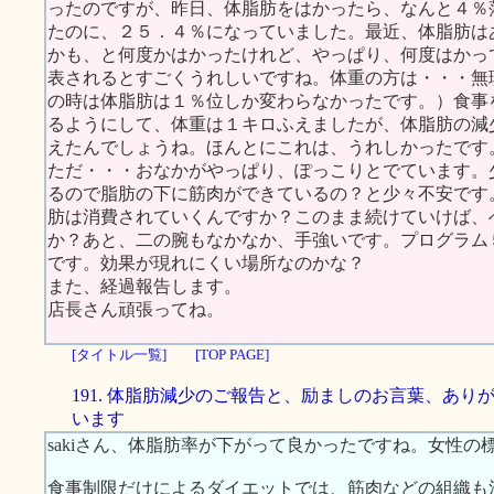
ったのですが、昨日、体脂肪をはかったら、なんと４％
たのに、２５．４％になっていました。最近、体脂肪は
かも、と何度かはかったけれど、やっぱり、何度はかっ
表されるとすごくうれしいですね。体重の方は・・・無
の時は体脂肪は１％位しか変わらなかったです。）食事
るようにして、体重は１キロふえましたが、体脂肪の減
えたんでしょうね。ほんとにこれは、うれしかったです
ただ・・・おなかがやっぱり、ぽっこりとでています。
るので脂肪の下に筋肉ができているの？と少々不安です
肪は消費されていくんですか？このまま続けていけば、
か？あと、二の腕もなかなか、手強いです。プログラム
です。効果が現れにくい場所なのかな？
また、経過報告します。
店長さん頑張ってね。
[タイトル一覧]
[TOP PAGE]
191. 体脂肪減少のご報告と、励ましのお言葉、あり
います
sakiさん、体脂肪率が下がって良かったですね。女性
食事制限だけによるダイエットでは、筋肉などの組織も