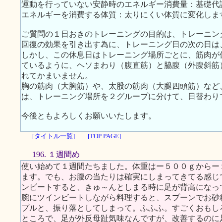
運動を行っていない安静時のエネルギー消費量：基礎代
エネルギーを消費する体質：太りにくい体質に変化しま
ご質問の１日おきのトレーニングの目的は、トレーニン
回復の効果を引き出す為に、トレーニング日の次の日は
しかし、この休息日はトレーニング場所ごとに、筋肉が休
ているように、ヘソまわり（腹直筋）と脇腹（外腹斜筋
れてかまいません。
胸の筋肉（大胸筋）や、太股の筋肉（大腿四頭筋）など
は、トレーニング場所を２グループに分けて、日替わり
今後ともよろしくお願いいたします。
[タイトル一覧]
[TOP PAGE]
196. １週間め
使い始めて１週間たちました。体重はー５００ｇからー
ます。でも、お腹の当たりは確実にしまってきてる感じ
ンビートすると、きゅ～んとしまる時に足が背高になっ
腕にツインビートしながら料理すると、スプーンでお砂
プルと、振り落としてしまって。ふふふ。すごくおもし
ところで、足が外反母趾気味なんですが、改善するのに