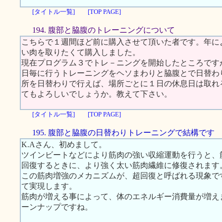
[タイトル一覧]
[TOP PAGE]
194. 腹部と脇腹のトレーニングについて
こちらで１週間ほど前に購入させて頂いた者です。年によ
い肉を取りたくて購入しました。
現在プログラム３でトレ－ニングを開始したところです
日毎に行うトレーニングをヘソまわりと脇腹とで日替わ
所を日替わりで行えば、場所ごとに１日の休息日は取れ
てもよろしいでしょうか。教えて下さい。
[タイトル一覧]
[TOP PAGE]
195. 腹部と脇腹の日替わりトレーニングで結構です
K.Aさん、初めまして。
ツインビートなどにより筋肉の強い収縮運動を行うと、
回復するときに、より強く太い筋肉繊維に修復されます
この筋肉増強のメカニズムが、超回復と呼ばれる現象で
て実現します。
筋肉が増える事によって、体のエネルギー消費量が増え
ーンナップですね。