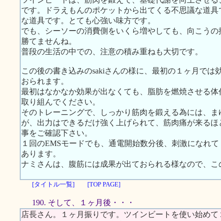
です。ドラえもんのポケットから出てくる不思議な道具
な道具です。とても心強い味方です。
でも、シーソーの消費側をいくら増やしても、向こうの
勝てませんね。
普段の生活の中での、注意の積み重ねも大切です。
この後の書き込みのsakiさんの様に、最初の１ヶ月で
おられます。
最初はなかなか効果が出なくても、脂肪を燃焼させる体
取り組んでください。
そのトレーニングで、しっかり筋肉を鍛える為には、ま
が、出力はできるだけ強く上げられて、筋肉痛が来るほ
事をご確認下さい。
１回のEMSモードでも、通電開始数分後、刺激になれ
あります。
ナミさんは、腹筋には成果が出ておられる様なので、こ
[タイトル一覧]
[TOP PAGE]
190. そして、１ヶ月後・・・
店長さん。１ヶ月振りです。ツインビートを使い始めて