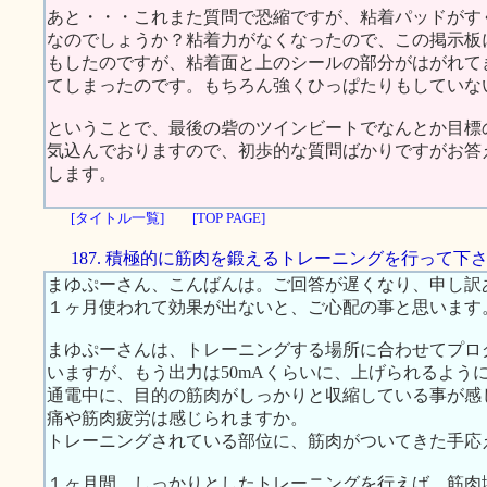
あと・・・これまた質問で恐縮ですが、粘着パッドがす
なのでしょうか？粘着力がなくなったので、この掲示板
もしたのですが、粘着面と上のシールの部分がはがれて
てしまったのです。もちろん強くひっぱたりもしていな
ということで、最後の砦のツインビートでなんとか目標
気込んでおりますので、初歩的な質問ばかりですがお答
します。
[タイトル一覧]
[TOP PAGE]
187. 積極的に筋肉を鍛えるトレーニングを行って下
まゆぷーさん、こんばんは。ご回答が遅くなり、申し訳
１ヶ月使われて効果が出ないと、ご心配の事と思います
まゆぷーさんは、トレーニングする場所に合わせてプロ
いますが、もう出力は50mAくらいに、上げられるよう
通電中に、目的の筋肉がしっかりと収縮している事が感
痛や筋肉疲労は感じられますか。
トレーニングされている部位に、筋肉がついてきた手応
１ヶ月間、しっかりとしたトレーニングを行えば、筋肉