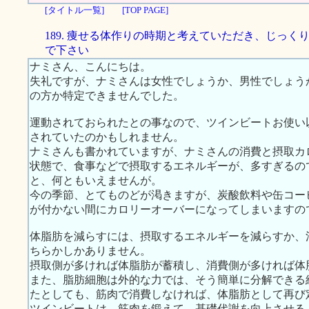
[タイトル一覧]
[TOP PAGE]
189. 痩せる体作りの時期と考えていただき、じっく
で下さい
ナミさん、こんにちは。
失礼ですが、ナミさんは女性でしょうか、男性でしょう
の方か特定できませんでした。
運動されておられたとの事なので、ツインビートお使い
されていたのかもしれません。
ナミさんも書かれていますが、ナミさんの消費と摂取カ
状態で、食事などで摂取するエネルギーが、多すぎるの
と、何ともいえませんが。
今の季節、とてものどが渇きますが、炭酸飲料や缶コー
が付かない間にカロリーオーバーになってしまいますの
体脂肪を減らすには、摂取するエネルギーを減らすか、
ちらかしかありません。
摂取側が多ければ体脂肪が蓄積し、消費側が多ければ体
また、脂肪細胞は外的な力では、そう簡単に分解できる
たとしても、筋肉で消費しなければ、体脂肪として再び
ツインビートは、筋肉を鍛えて、基礎代謝を向上させる