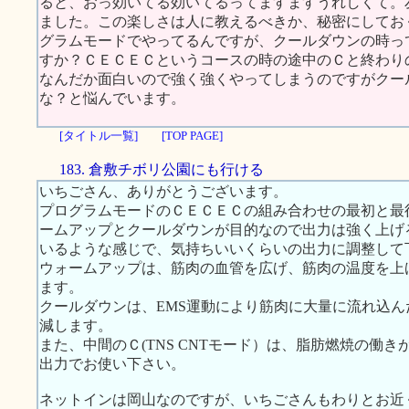
ると、おっ効いてる効いてるってますますうれしくて。
ました。この楽しさは人に教えるべきか、秘密にしてお
グラムモードでやってるんですが、クールダウンの時っ
すか？ＣＥＣＥＣというコースの時の途中のＣと終わり
なんだか面白いので強く強くやってしまうのですがクー
な？と悩んでいます。
[タイトル一覧]
[TOP PAGE]
183. 倉敷チボリ公園にも行ける
いちごさん、ありがとうございます。
プログラムモードのＣＥＣＥＣの組み合わせの最初と最後の
ームアップとクールダウンが目的なので出力は強く上げ
いるような感じで、気持ちいいくらいの出力に調整して
ウォームアップは、筋肉の血管を広げ、筋肉の温度を上げ
ます。
クールダウンは、EMS運動により筋肉に大量に流れ込
減します。
また、中間のＣ(TNS CNTモード）は、脂肪燃焼の働
出力でお使い下さい。
ネットインは岡山なのですが、いちごさんもわりとお近