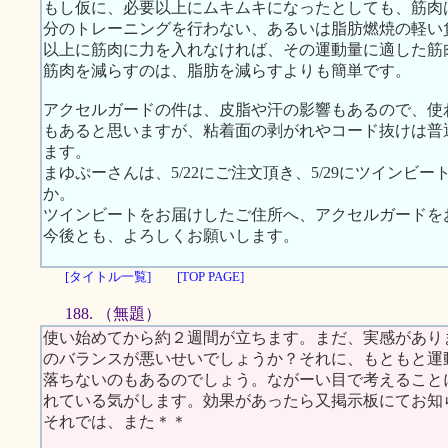
もし仮に、必要以上にムキムキになったとしても、筋肉
分のトレーニングを行わない、あるいは脂肪燃焼の軽い
以上に筋肉に力を入れなければ、その運動量に適した筋
筋肉を減らすのは、脂肪を減らすよりも簡単です。
アクセルガードの件は、皮脂や汗の影響もあるので、使
もあると思いますが、粘着面の剥がれやコード抜けは普
ます。
まゆぷーさんは、5/22にご注文頂き、5/29にツイン
か。
ツインビートをお届けしたご住所へ、アクセルガードを
今後とも、よろしくお願いします。
[タイトル一覧]
[TOP PAGE]
188. （無題）
使い始めてから約２週間が立ちます。まだ、実感があり
のバランスが悪いせいでしょうか？それに、もともと運
落ちないのもあるのでしょう。ながーい目で考えること
れている気がします。効果があったら又掲示板にてお知
それでは、また＊＊