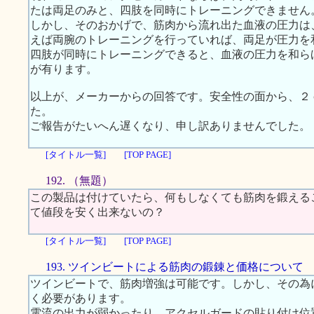
たは両足のみと、四肢を同時にトレーニングできません
しかし、そのおかげで、筋肉から流れ出た血液の圧力は
えば両腕のトレーニングを行っていれば、両足が圧力を
四肢が同時にトレーニングできると、血液の圧力を和ら
が有ります。
以上が、メーカーからの回答です。安全性の面から、２
た。
ご報告がたいへん遅くなり、申し訳ありませんでした。
[タイトル一覧]
[TOP PAGE]
192. （無題）
この製品は付けていたら、何もしなくても筋肉を鍛える
て値段を安く出来ないの？
[タイトル一覧]
[TOP PAGE]
193. ツインビートによる筋肉の鍛錬と価格について
ツインビートで、筋肉増強は可能です。しかし、その為
く必要があります。
電流の出力が弱かったり、アクセルガードの貼り付け位