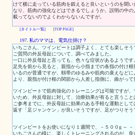
けて横に走っている筋肉を鍛えると良いというのを聞い
なり、筋肉の強化などはできるでしょうか。説明の中の
載ってないのでよくわからないんですが。
[タイトル一覧]
[TOP PAGE]
197. 私のママは、電気仕掛け？
いちごさん、ツインビートは調子よく、とても楽しそう
ご質問の外反母趾について、調べてみました。
一口に外反母趾と言っても、色々な症状があるようです
足先を前から見ると、親指から小指までの各指の付け根
いるのが普通ですが、靱帯のゆるみや筋肉の衰えなどに
より、親指が付け根の関節から人差し指側に、曲がって
ツインビートで筋肉強化のトレーニングは可能ですが、
いため、外反母趾に対して、治療効果が有ると言うこと
ご参考までに、外反母趾に効果のある手軽な運動として
返す「足ジャンケン」が良いそうですが、足がつりそう
ツインビートをお使いになり１週間で、－５００g ～ －
いちごさんの様に、楽しくトレーニングされるのが、良