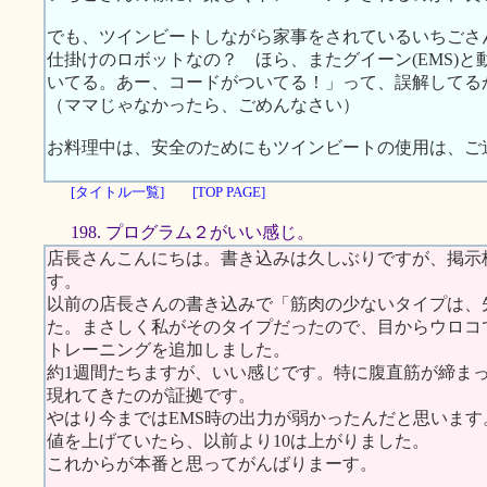
でも、ツインビートしながら家事をされているいちごさ
仕掛けのロボットなの？ ほら、またグイーン(EMS)と動
いてる。あー、コードがついてる！」って、誤解してる
（ママじゃなかったら、ごめんなさい）
お料理中は、安全のためにもツインビートの使用は、ご
[タイトル一覧]
[TOP PAGE]
198. プログラム２がいい感じ。
店長さんこんにちは。書き込みは久しぶりですが、掲示
す。
以前の店長さんの書き込みで「筋肉の少ないタイプは、
た。まさしく私がそのタイプだったので、目からウロコ
トレーニングを追加しました。
約1週間たちますが、いい感じです。特に腹直筋が締ま
現れてきたのが証拠です。
やはり今まではEMS時の出力が弱かったんだと思いま
値を上げていたら、以前より10は上がりました。
これからが本番と思ってがんばりまーす。