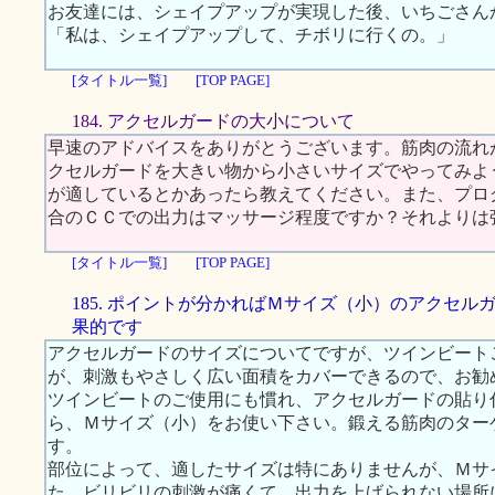
お友達には、シェイプアップが実現した後、いちごさん
「私は、シェイプアップして、チボリに行くの。」
[タイトル一覧]
[TOP PAGE]
184. アクセルガードの大小について
早速のアドバイスをありがとうございます。筋肉の流れ
クセルガードを大きい物から小さいサイズでやってみよ
が適しているとかあったら教えてください。また、プロ
合のＣＣでの出力はマッサージ程度ですか？それよりは
[タイトル一覧]
[TOP PAGE]
185. ポイントが分かればＭサイズ（小）のアクセル
果的です
アクセルガードのサイズについてですが、ツインビート
が、刺激もやさしく広い面積をカバーできるので、お勧
ツインビートのご使用にも慣れ、アクセルガードの貼り
ら、Ｍサイズ（小）をお使い下さい。鍛える筋肉のター
す。
部位によって、適したサイズは特にありませんが、Ｍサ
た、ビリビリの刺激が痛くて、出力を上げられない場所