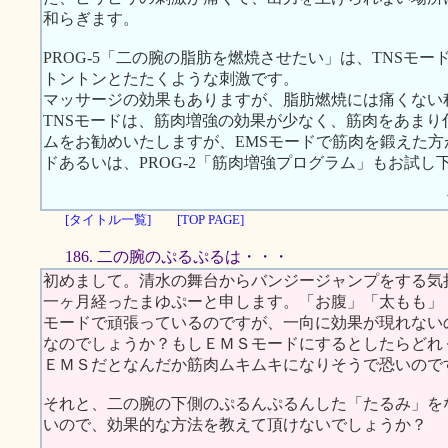
和らぎます。
PROG-5「二の腕の脂肪を燃焼させたい」は、TNSモ
トントンとたたくような刺激です。
マッサージの効果もありますが、脂肪燃焼には痛くない
TNSモードは、筋肉増強の効果が少なく、筋肉をあま
ムをお勧めいたしますが、EMSモードで筋肉を鍛えた方
ドあるいは、PROG-2「筋肉増強プログラム」もお試し
[タイトル一覧]
[TOP PAGE]
186. 二の腕のぷるぷるは・・・
初めまして。清水の舞台からバンジージャンプをする気
一ヶ月経ったまゆぷーと申します。「お腹」「太もも」
モードで頑張っているのですが、一向に効果が現れない
なのでしょうか？もしＥＭＳモードにするとしたらどれ
ＥＭＳだとなんだか筋肉ムキムキになりそうで恐いので
それと、二の腕の下側のぷるんぷるんした「たるみ」を
いので、効果的な方法を教えて頂けないでしょうか？