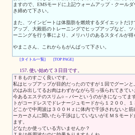
ますので、EMSモードに上記ウォームアップ・クール
き締めて下さい。
また、ツインビートは体脂肪を燃焼するダイエットだけ
アップ、大殿筋のトレーニングでヒップアップなど、ツ
ーニングを行う事により、メリハリのあるスタイルが得
やまこさん、これからもがんばって下さい。
[タイトル一覧]
[TOP PAGE]
157. 使い始めて３日目です。
ＴＢものすごく良いです。
私はヒップアップが目的だったのですが１回でグーンと
のはみ出してるお肉はわずかながら引っ張られてきてい
今あるエステのスリム○－バーというのがきになってま
トがコードレスでドレナージュモードから１２００、１
どこかで中周波は３００Ｈｚに体内で干渉されないと筋
ーカーさんに聞いたら干渉はしていないがＥＭＳモード
ます。
どなたか使っている方いませんか？
ＴＢは低周波なのに効果ありますもんね。