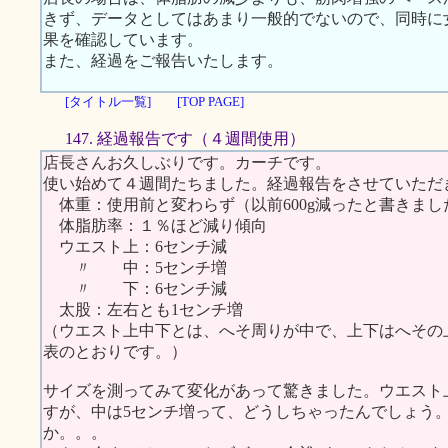
きず、データとしてはあまり一般的でないので、同時に
果を確認しています。
また、経過をご報告いたします。
[タイトル一覧]
[TOP PAGE]
147. 経過報告です（４週間使用）
店長さんお久しぶりです。カーチです。
使い始めて４週間たちました。経過報告をさせていただ
体重：使用前と変わらず（以前600g減ったと書きま
体脂肪率：１％ほど減り傾向
ウエスト上：6センチ減
〃 中：5センチ増
〃 下：6センチ減
太股：左右とも1センチ増
（ウエスト上中下とは、へそ周りが中で、上下はへその
表のとおりです。）
サイズを測ってみて変化があって驚きました。ウエスト
すが、中は5センチ増って、どうしちゃったんでしょう
か。。。