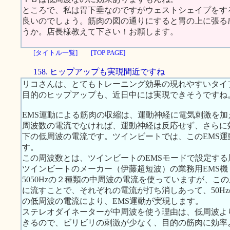
ところで、私は胃下垂なのですがウェストシェイプをす
良いのでしょう。筋肉の図の通りにすると胃の上に張る
うか。店長様教えて下さい！お願します。
[タイトル一覧]
[TOP PAGE]
158. ヒップアップも実現間近ですね
リコさんは、とてもトレーニング効果の現れやすいタイ
目的のヒップアップも、近日中には実現できそうですね
EMS運動による筋肉の収縮は、運動神経に電気刺激を加え
周波数の電流でなければ、運動神経は反応せず、さらに効
下の低周波の電流です。ツインビートでは、このEMS
す。
この周波数とは、ツインビートのEMSモードで設定する周
ツインビートのメーカー（伊藤超短波）の業務用EMS機：
5050Hzの２種類の中周波の電流を使っていますが、
に流すことで、それぞれの電流が打ち消しあって、50Hz
の低周波の電流により、EMS運動が実現します。
ステレオダイネーターが中周波を使う理由は、低周波よ
きるので、ビリビリの刺激が少なく、目的の筋肉に効率