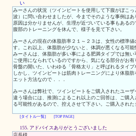
い
みーさんの状況（ツインビートを使用して下腹がぼこっ
波）に問い合わせましたが、今までそのような事例はあ
原因は分かりませんが、生理が近づいている事もあるの
腹部のトレーニングを休んで、様子を見て下さい。
みーさんの現在の体脂肪率２１～２３は、女性の標準値の範
す。これ以上、体脂肪が少ないと、体調が悪くなる可能
みーさんは、体脂肪が多い事による肥満タイプでは無い
ご使用になられているのですから、気になる部分がお有
骨盤の開いた、いわゆる「骨格太り」と呼ばれるタイプ
しかし、ツインビートは筋肉トレーニングにより体脂肪
エット方法なので．．．
みーさんは弊社で、ツインビートをご購入されたユーザ
違う場合には、推測によるこれ以上のご回答は、ご購入
る可能性があるので、控えさせて下さい。ご購入された
[タイトル一覧]
[TOP PAGE]
155. アドバイスありがとうございました
店長様