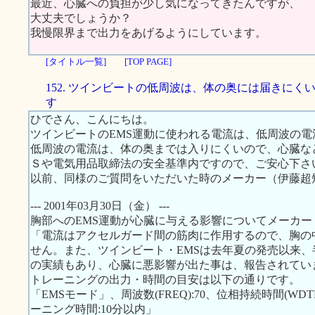
最近、心臓への負担が少し気になってきたんですが、
大丈夫でしょうか？
我慢限界まで出力をあげるようにしています。
[タイトル一覧]
[TOP PAGE]
152. ツインビートの低周波は、体の奥には届きにく
す
ひでさん、こんにちは。
ツインビートのEMS運動に使われる電流は、低周波の電
低周波の電流は、体の奥までは入りにくいので、心臓な
Ｓや電気用品取締法の安全基準内ですので、ご安心下さ
以前、同様のご質問をいただいた時のメーカー（伊藤超
--- 2001年03月30日（金） ---
胸部へのEMS運動が心臓に与える影響についてメーカ
「電流はアクセルガード間の筋肉に作用するので、胸の
せん。また、ツインビート・EMSは去年夏の発売以来、半
の実績もあり、心臓に悪影響が出た事は、報告されてい
トレーニングの出力・時間の目安は以下の通りです。
「EMSモード」、周波数(FREQ):70、位相持続時間(WDTH):
ーニング時間:10分以内」