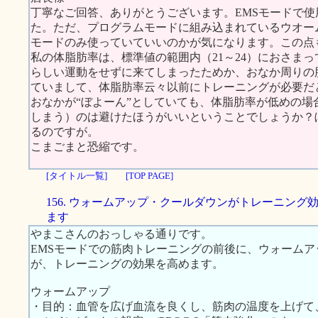
丁寧なご回答、ありがとうございます。EMSモードで
た。ただ、プログラムモードに組み込まれているウオー
モードのみ使っていていいのかが気になります。この点
私の体脂肪率は、標準値の範囲内（21～24）におさまっ
らしい運動をせずに来てしまったためか、おなか周りの
ていまして、体脂肪率云々以前にトレーニングが必要だ
おなかが“ぼよーん”としていても、体脂肪率が低めの場
しまう）のは避けたほうがいいということでしょうか？
るのですが。
こまごまと恐縮です。
[タイトル一覧]
[TOP PAGE]
156. ウォームアップ・クールダウンがトレーニング
ます
やまこさんのおっしゃる通りです。
EMSモードでの筋肉トレーニングの前後に、ウォーム
が、トレーニングの効果を高めます。
ウォームアップ
・目的：血管を広げ血流を良くし、筋肉の温度を上げて