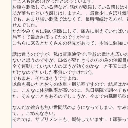
ービスも含め)良かったと思っています。
お腹を刺激している時など､筋肉が収縮している感じは
肪が落ちたという感じはしません。。最近少しさぼり気味
でも、あまり強い刺激ではなくて、長時間続ける方が、
せんでした。
ただやみくもに強い刺激にして、痛みに耐えていればいい
局辛くて最近さぼってたのですが^^;;)
こちらに来るとたくさんの発見があって、本当に勉強に
話は違うのですが、私は電車通学で､学校の敷地も広い
ないと思うのですが、EMSが寝たきりの方の為の治療
全く運動していない人のほうが効くのかな、と不安に思
だけなのでたいした事無いですけれど)。
でもまあ、それはそうですよね。
以前も書いたとおりの体重・脂肪率ですので、結局はか
に、こんなに体脂肪率が高いのに、先日病院で調べても
た。そんなこともあるのでしょうか。今まで内臓脂肪型
なんだか途方も無い世間話のようになってしまい、すみ
て。。ごめんなさい。
それでは、サプリメントも、期待しています！！頑張っ