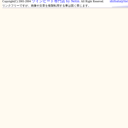
ツインビート専門店 by Netin.
shibata@net
Copyright(C) 2001-2004
All Right Reserved.
リンクフリーですが、画像や文章を複製転用する事は固く禁じます。