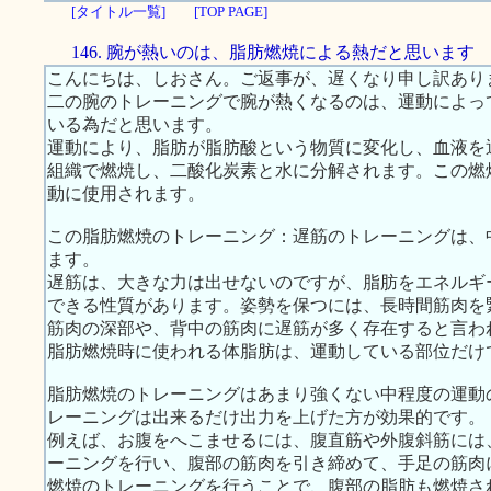
[タイトル一覧]
[TOP PAGE]
146. 腕が熱いのは、脂肪燃焼による熱だと思います
こんにちは、しおさん。ご返事が、遅くなり申し訳あり
二の腕のトレーニングで腕が熱くなるのは、運動によっ
いる為だと思います。
運動により、脂肪が脂肪酸という物質に変化し、血液を
組織で燃焼し、二酸化炭素と水に分解されます。この燃
動に使用されます。
この脂肪燃焼のトレーニング：遅筋のトレーニングは、
ます。
遅筋は、大きな力は出せないのですが、脂肪をエネルギ
できる性質があります。姿勢を保つには、長時間筋肉を
筋肉の深部や、背中の筋肉に遅筋が多く存在すると言わ
脂肪燃焼時に使われる体脂肪は、運動している部位だけ
脂肪燃焼のトレーニングはあまり強くない中程度の運動
レーニングは出来るだけ出力を上げた方が効果的です。
例えば、お腹をへこませるには、腹直筋や外腹斜筋には
ーニングを行い、腹部の筋肉を引き締めて、手足の筋肉
燃焼のトレーニングを行うことで、腹部の脂肪も燃焼さ