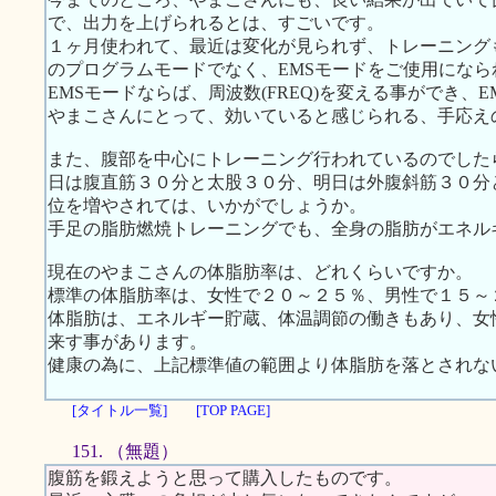
で、出力を上げられるとは、すごいです。
１ヶ月使われて、最近は変化が見られず、トレーニング
のプログラムモードでなく、EMSモードをご使用にな
EMSモードならば、周波数(FREQ)を変える事ができ、
やまこさんにとって、効いていると感じられる、手応え
また、腹部を中心にトレーニング行われているのでした
日は腹直筋３０分と太股３０分、明日は外腹斜筋３０分
位を増やされては、いかがでしょうか。
手足の脂肪燃焼トレーニングでも、全身の脂肪がエネル
現在のやまこさんの体脂肪率は、どれくらいですか。
標準の体脂肪率は、女性で２０～２５％、男性で１５～
体脂肪は、エネルギー貯蔵、体温調節の働きもあり、女
来す事があります。
健康の為に、上記標準値の範囲より体脂肪を落とされな
[タイトル一覧]
[TOP PAGE]
151. （無題）
腹筋を鍛えようと思って購入したものです。