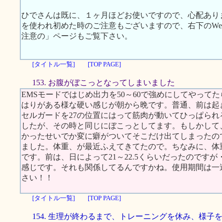
ひでさんは既に、１ヶ月ほどお使いですので、心配あり
を使われ初めた時のご注意もございますので、右下のWeb S
注意の」ページもご覧下さい。
[タイトル一覧]
[TOP PAGE]
153. お腹がぼこっとなってしまいました
EMSモードではじめ出力を50～60で強めにしてやって
はりがある様な硬い感じが朝から晩です。普通、前は起
セルガードを27の位置にはって筋肉が動いてひっぱら
したが、その時と同じにぼこっとしてます。もしかして
かったせいでか変に癖がついてそこだけ出てしまったの
ました。体重、が最近ふえてきてたので。ちなみに、体重
です。前は、日によって21～22.5くらいだったのです
感じです。それも関係してるんですかね。使用期間は一
さい！！
[タイトル一覧]
[TOP PAGE]
154. 生理が終わるまで、トレーニングを休み、様子