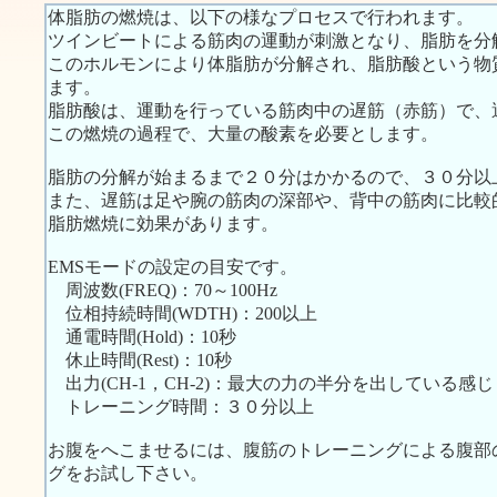
体脂肪の燃焼は、以下の様なプロセスで行われます。
ツインビートによる筋肉の運動が刺激となり、脂肪を分
このホルモンにより体脂肪が分解され、脂肪酸という物
ます。
脂肪酸は、運動を行っている筋肉中の遅筋（赤筋）で、
この燃焼の過程で、大量の酸素を必要とします。
脂肪の分解が始まるまで２０分はかかるので、３０分以
また、遅筋は足や腕の筋肉の深部や、背中の筋肉に比較
脂肪燃焼に効果があります。
EMSモードの設定の目安です。
周波数(FREQ)：70～100Hz
位相持続時間(WDTH)：200以上
通電時間(Hold)：10秒
休止時間(Rest)：10秒
出力(CH-1，CH-2)：最大の力の半分を出している感じ
トレーニング時間：３０分以上
お腹をへこませるには、腹筋のトレーニングによる腹部
グをお試し下さい。