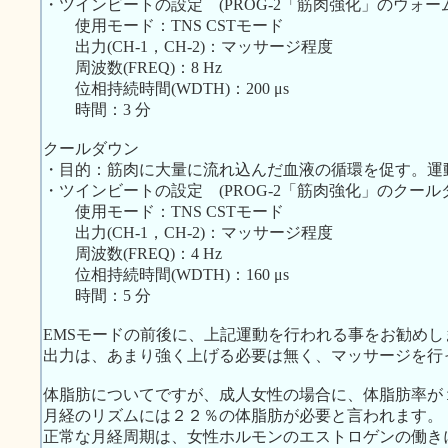
・ツインビートの設定 (PROG-2「筋肉強化」のウォ
使用モード：TNS CSTモード
出力(CH-1，CH-2)：マッサージ程度
周波数(FREQ)：8 Hz
位相持続時間(WDTH)：200 μs
時間：3 分
クールダウン
・目的：筋肉に大量に流れ込んだ血液の循環を促す。運
・ツインビートの設定 (PROG-2「筋肉強化」のクー
使用モード：TNS CSTモード
出力(CH-1，CH-2)：マッサージ程度
周波数(FREQ)：4 Hz
位相持続時間(WDTH)：160 μs
時間：5 分
EMSモードの前後に、上記運動を行われる事をお勧めし
出力は、あまり強く上げる必要は無く、マッサージを行
体脂肪についてですが、成人女性の場合に、体脂肪率が
月経のリズムには２２％の体脂肪が必要と言われます。
正常な月経周期は、女性ホルモンのエストロゲンの働き