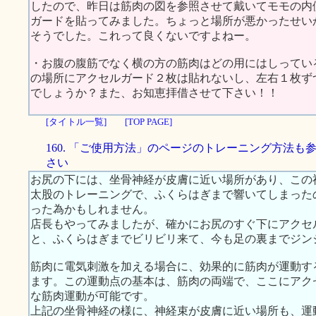
したので、昨日は筋肉の図を参照させて戴いてモモの内
ガードを貼ってみました。ちょっと場所が悪かったせい
そうでした。これって良くないですよねー。
・お腹の腹筋でなく横の方の筋肉はどの用にはしってい
の場所にアクセルガード２枚は貼れないし、左右１枚ず
でしょうか？また、お知恵拝借させて下さい！！
[タイトル一覧]
[TOP PAGE]
160. 「ご使用方法」のページのトレーニング方法も
さい
お尻の下には、坐骨神経が皮膚に近い場所があり、この
太股のトレーニングで、ふくらはぎまで響いてしまった
った為かもしれません。
店長もやってみましたが、確かにお尻のすぐ下にアクセ
と、ふくらはぎまでビリビリ来て、今も足の裏までジン
筋肉に電気刺激を加える場合に、効果的に筋肉が運動す
ます。この運動点の基本は、筋肉の両端で、ここにアク
な筋肉運動が可能です。
上記の坐骨神経の様に、神経束が皮膚に近い場所も、運