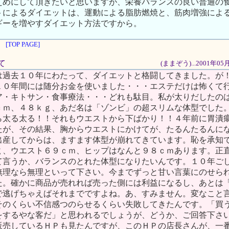
えめにして頂きたいと思いますが、栄養バランスの良い普通の
トによるダイエットは、運動による脂肪燃焼と、筋肉増強によ
ギーを増やすダイエット方法ですから。
[TOP PAGE]
て
(ままぞう)...2001年0
は過去１０年にわたって、ダイエットと格闘してきました。が
１０年間には随分お金を使いました・・・エステだけは怖くて
ア・キトサン・食事療法・・・どれも駄目。私が太りだしたの
ｃｍ、４８ｋｇ、あだ名は「ゾンビ」の超スリムな体型でした
ら太る太る！！それもウエストから下ばかり！！４年前に胃潰
たが、その結果、胸からウエストにかけてが、たるんたるんに
出産してからは、ますます体型が崩れてきています。恥を承知
ｇ、ウエスト６９ｃｍ、ヒップはなんと９８ｃｍあります。正
て言うか、バランスのとれた体型になりたいんです。１０年ご
無理なら無理といって下さい。今までずっと甘い言葉にのせら
た。確かに商品が売れれば売った側には利益になるし、あとは
で逃げちゃえばそれまでですよね。あ、すみません。変なこと
そのくらい不信感つのらせるくらい失敗してきたんです。「買
をするやな客だ」と思われるでしょうが、どうか、ご回答下さ
販売しているＨＰも見たんですが、このＨＰの店長さんが、一