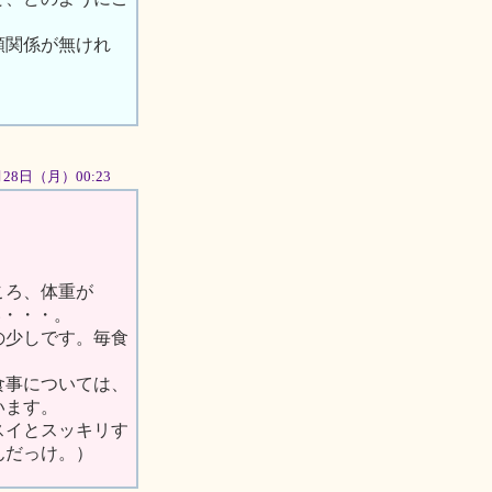
頼関係が無けれ
5月28日（月）00:23
ころ、体重が
い・・・。
の少しです。毎食
食事については、
います。
スイとスッキリす
んだっけ。）