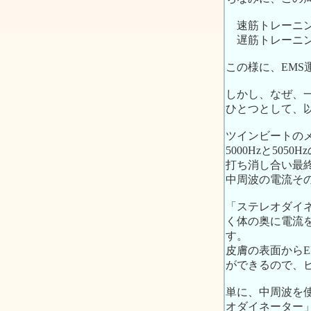
速筋トレーニング
遅筋トレーニング
この様に、EM
しかし、なぜ、
ひとつとして、
ツインビートのメ
5000Hzと5
打ち消し合い最終
中周波の電流そ
「ステレオダイ
く体の奥に電流を
す。
皮膚の表面から
ができるので、
単に、中周波を
オダイネーター