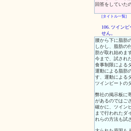
回答をしていた
[タイトル一覧]
106. ツ
せん。
腰から下に脂肪
しかし、脂肪の
肪が取れ始めま
今まで、試され
食事制限による
運動による脂肪
す、運動による
ツインビートの
弊社の掲示板に
があるのではご
確かに、ツイン
まで行われたダ
れらの方法も試
太られた原因も