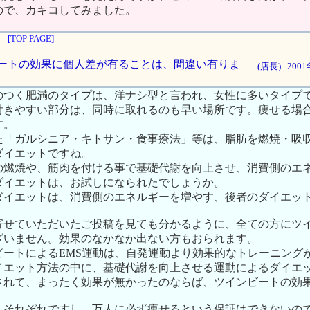
ので、カキコしてみました。
[TOP PAGE]
インビートの効果に個人差が有ることは、間違い有りま
(店長)...20
のつく肥満のタイプは、洋ナシ型と言われ、女性に多いタイプ
付きやすい部分は、同時に取れるのも早い場所です。痩せる場
す。
た「ガルシニア・キトサン・食事療法」等は、脂肪を燃焼・吸
ダイエットですね。
の燃焼や、筋肉を付ける事で基礎代謝を向上させ、消費側のエ
ダイエットは、お試しになられたでしょうか。
ダイエットは、消費側のエネルギーを増やす、後者のダイエッ
寄せていただいたご投稿を見ても分かるように、全ての方にツ
ざいません。効果のなかなか出ない方もおられます。
ビートによるEMS運動は、自発運動より効果的なトレーニング
イエット方法の中に、基礎代謝を向上させる運動によるダイエ
されて、まったく効果が無かったのならば、ツインビートの効
人それぞれですし、万人に必ず痩せるという保証はできないの