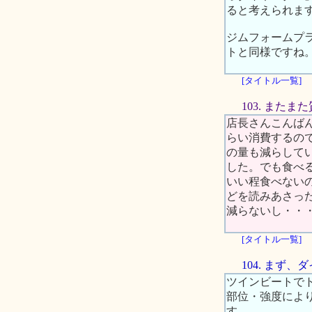
ると考えられま
ジムフォームプラ
トと同様ですね
[タイトル一覧]
103. また
店長さんこんば
らい消費するの
の量も減らして
した。でも食べ
いい程食べない
どを読みあさっ
減らないし・・
[タイトル一覧]
104. まず
ツインビートで
部位・強度によ
す。