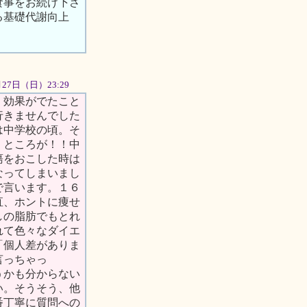
食事をお続け下さ
る基礎代謝向上
5月27日（日）23:29
！効果がでたこと
行きませんでした
は中学校の頃。そ
。ところが！！中
瘍をおこした時は
なってしまいまし
で言います。１６
直、ホントに痩せ
しの脂肪でもとれ
れて色々なダイエ
「個人差がありま
言っちゃっ
うかも分からない
い。そうそう、他
番丁寧に質問への