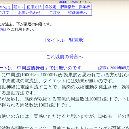
i-MODE、EZweb
はこちら..
筋
使用方法
各設定
肥満指数
掲示板
MS
トレ
とは
ご注文
お問い合わせ
ご注意
特商法表示
上が過去、下が最近の内容です。
示板]
をご利用下さい。
[タイトル一覧表示]
これ以前の発言へ
ンビートは「中周波痩身器」では無いのです。
(店長)...2001年0
中周波(1000Hz～10000Hz)が効果的と思われている方がお
、中周波域の電流は、ダイエットには効果が無いのです。
、運動神経に電流を流すことで、筋肉の収縮運動を発生させ、効
する運動方法です。
が反応し、筋肉が収縮する電流の周波数は1000Hz以下で、ト
得られる周波数は100Hz以下です。
使いの方には、実感いただけると思いますが、EMSモードの周波
周波数を調整することで、目的にあったトレーニングが可能と