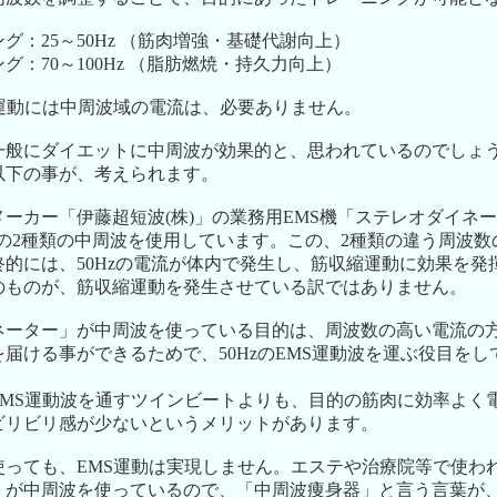
：25～50Hz （筋肉増強・基礎代謝向上）
：70～100Hz （脂肪燃焼・持久力向上）
S運動には中周波域の電流は、必要ありません。
一般にダイエットに中周波が効果的と、思われているのでしょ
以下の事が、考えられます。
ーカー「伊藤超短波(株)」の業務用EMS機「ステレオダイネ
050Hzの2種類の中周波を使用しています。この、2種類の違う周波
的には、50Hzの電流が体内で発生し、筋収縮運動に効果を発
のものが、筋収縮運動を発生させている訳ではありません。
ネーター」が中周波を使っている目的は、周波数の高い電流の
届ける事ができるためで、50HzのEMS運動波を運ぶ役目を
EMS運動波を通すツインビートよりも、目的の筋肉に効率よく
ビリビリ感が少ないというメリットがあります。
使っても、EMS運動は実現しません。エステや治療院等で使わ
」が中周波を使っているので、「中周波痩身器」と言う言葉が