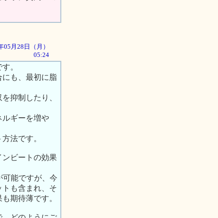
01年05月28日（月）
05:24
です。
合にも、最初に脂
収を抑制したり、
ネルギーを増や
ト方法です。
インビートの効果
が可能ですが、今
ットも含まれ、そ
果も期待薄です。
で、どのようにご