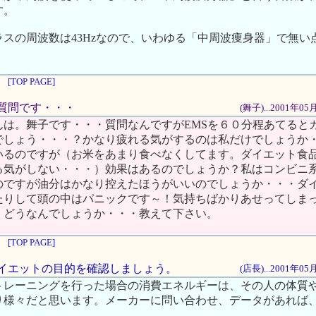
す。
スの周波数は43Hzなので、いわゆる「中周波痩身器」で無い
。
[TOP PAGE]
また質問です・・・
(舞子)...2001年0
んは。舞子です・・・質問なんですがEMSを６０分程あてると
でしょう・・・？かなり疲れる気がするのは私だけでしょうか
いるのですが（お米をあまり食べなくしてます。ダイエット食
る気がしない・・・）効果はあるのでしょうか？私はコンビニ
のですが油分はかなり控えたほうがいいのでしょうか・・・ダ
たりして頭の中はパニックです～！気持ちばかりあせってしま
・どうなんでしょうか・・・教えて下さい。
[TOP PAGE]
、ダイエットの目的を確認しましょう。
(店長)...2001年0
トレーニングを行った場合の消費エネルギーは、その人の体質
り様々だと思います。メーカーに問い合わせ、データがあれば