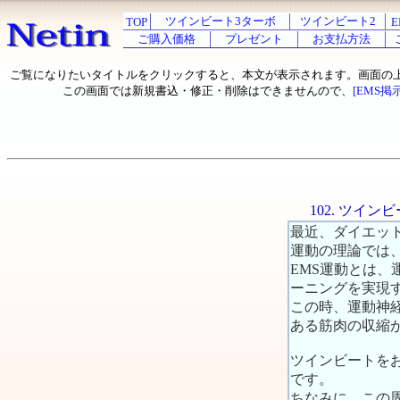
ツインビート3ターボ
ツインビート2
TOP
E
ご購入価格
プレゼント
お支払方法
ご覧になりたいタイトルをクリックすると、本文が表示されます。画面の
この画面では新規書込・修正・削除はできませんので、
[EMS掲
102. ツイ
最近、ダイエットに
運動の理論では
EMS運動とは
ーニングを実現
この時、運動神経
ある筋肉の収縮が
ツインビートをお
です。
ちなみに、この