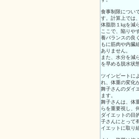
食事制限につい
す。計算上では
体脂肪１kgを
ここで、陥りや
養バランスの良
もに筋肉や内臓
ありません。
また、水分を減
を早める脱水状
ツインビートに
れ、体重の変化
舞子さんのダイ
ます。
舞子さんは、体
らを重要視し、
ダイエットの目
子さんにとって
イエットに取り