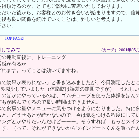
納得頂けるのか、とてもご説明に苦慮いたしております。
ただいた後から、お客様とのお付き合いが始まりますので、信
た後も良い関係を続けていくことは、難しいと考えます。
下さい。
[TOP PAGE]
使用してみて
(カーチ)...2001年0
での運動直後に、トレーニング
労感が有るか
びれます。ってことは効いてますね。
値で効果が表われない」と書き込みましたが、今日測定したと
肪が1％減少していました（体脂肪は誤差の範囲ですが）。うれし
トのほかにやっているのは、ゴムチューブを使った体操をほん
子どもが絡んでくるので長い時間はできません。
べて食事の量やメニューに気をつけるようになりました。特に
ると、どうせあとが続かないので、今は気をつける程度にして
キングとかやりたいんだけどーーー。そうすれば、もっとスイ
ます。（って、それができないからツインビートくんを買った