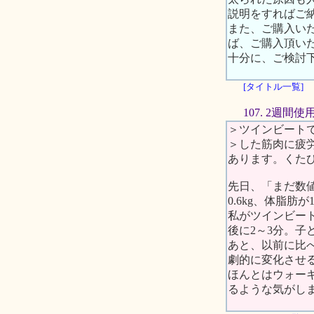
説明をすればご
また、ご購入い
ば、ご購入頂い
十分に、ご検討
[タイトル一覧]
107. 2週間
＞ツインビート
＞した筋肉に疲
あります。くた
先日、「まだ数
0.6kg、体脂
私がツインビー
後に2～3分。
あと、以前に比
劇的に変化させ
ほんとはウォー
るような気がし