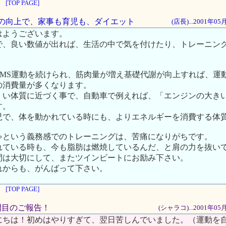
[TOP PAGE]
代謝の向上で、家事も育児も、ダイエット
(店長)...2001年0
はようございます。
で、良い数値が出れば、生活の中で気を付けたり、トレーニン
EMS運動を続けられ、筋肉量が増え基礎代謝が向上すれば、運
の消費量が多くなります。
くい体質に近づく事で、自動車で例えれば、「エンジンの大き
す。
児で、体を動かれている時にも、よりエネルギーを消費する体
ゃという義務感でのトレーニングは、苦痛になりがちです。
れている時も、今も脂肪は燃焼しているんだ、と肩の力を抜い
間は大切にして、またツインビートにお励み下さい。
れからも、がんばって下さい。
[TOP PAGE]
週間目のご報告！
(シャラコ)...2001年0
にちは！初めはやりすぎて、翌日苦しんでいました。（運動を