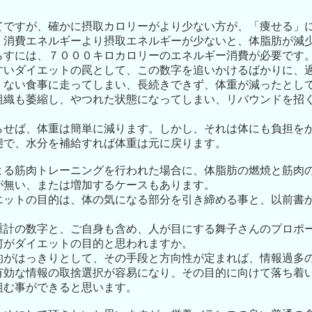
てですが、確かに摂取カロリーがより少ない方が、「痩せる」
、消費エネルギーより摂取エネルギーが少ないと、体脂肪が減
減らすには、７０００キロカロリーのエネルギー消費が必要です
すいダイエットの罠として、この数字を追いかけるばかりに、
くない食事に走ってしまい、長続きできず、体重が減ったとし
組織も萎縮し、やつれた状態になってしまい、リバウンドを招
らせば、体重は簡単に減ります。しかし、それは体にも負担を
態で、水分を補給すれば体重は元に戻ります。
よる筋肉トレーニングを行われた場合に、体脂肪の燃焼と筋肉
が無い、または増加するケースもあります。
エットの目的は、体の気になる部分を引き締める事と、以前書
重計の数字と、ご自身も含め、人が目にする舞子さんのプロポ
何がダイエットの目的と思われますか。
的がはっきりとして、その手段と方向性が定まれば、情報過多
有効な情報の取捨選択が容易になり、その目的に向けて落ち着
組む事ができると思います。