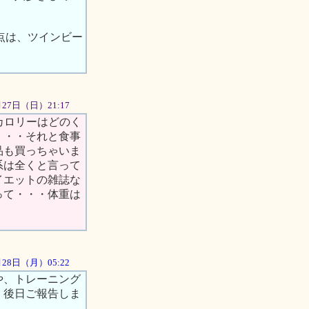
点は、ツインビー
5月27日（日）21:17
カロリーはどのく
・・・それと食事
品も買っちゃいま
系は全くと言って
イエットの雑誌な
って・・・体重は
5月28日（月）05:22
や、トレーニング
、後日ご報告しま