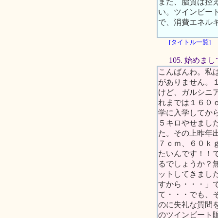
また、脂質は控
い。ツインビー
で、消費エネル
[タイトル一覧]
105. 始めまし
こんばんわ。私
がありません。
けど、ガルシニ
れまでは１６０
学に入学してか
５キロやせまし
た。その上昨年
７ｃｍ、６０ｋ
たいんです！！
るでしょうか？
ットしてきまし
すから・・・」
て・・・でも、
のに失礼な質問
のツインビート