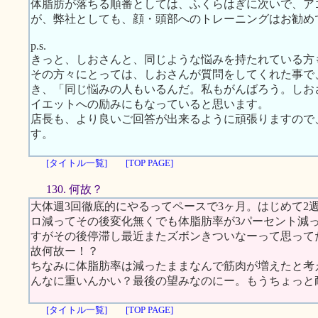
体脂肪が落ちる順番としては、ふくらはぎに次いで、ア
が、弊社としても、顔・頭部へのトレーニングはお勧め
p.s.
きっと、しおさんと、同じような悩みを持たれている方
その方々にとっては、しおさんが質問をしてくれた事で
き、「同じ悩みの人もいるんだ。私もがんばろう。しお
イエットへの励みにもなっていると思います。
店長も、より良いご回答が出来るように頑張りますので
す。
[タイトル一覧]
[TOP PAGE]
130. 何故？
大体週3回徹底的にやるってペースで3ヶ月。はじめて2
ロ減ってその後変化無くでも体脂肪率が3パーセント減
すがその後停滞し最近またズボンきついなーって思って
故何故ー！？
ちなみに体脂肪率は減ったままなんで筋肉が増えたと考
んなに重いんかい？最後の望みなのにー。もうちょっと
[タイトル一覧]
[TOP PAGE]