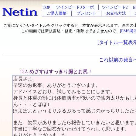
ツインビート3ターボ
ツインビート2
TOP
E
ご購入価格
プレゼント
お支払方法
ご覧になりたいタイトルをクリックすると、本文が表示されます。画面の
この画面では新規書込・修正・削除はできませんので、
[EMS掲
[タイトル一覧表示
これ以前の発言
122. めざすはすっきり腿とお尻！
店長さま。
早速のお返事、ありがとうございます。
アドバイスどおり、試してみることにします。
身長と体重の割には体脂肪率が低いので筋肉太りかもし
ん・・・とほほ）
ぽよぽよというよりぶるぶるって感じのかっちりしたた
また、効果がありましたら報告していきたいと思います
本当に丁寧なご回答がいただけてうれしく思います。
ありがとうございました。