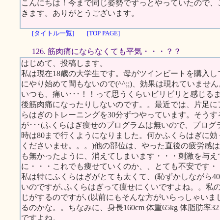
こんにちは！今まで同じ姿勢でずっとやっていたので、
きます。ありがとうございます。
[タイトル一覧]
[TOP PAGE]
126. 筋肉痛にならなくても平気・・・？？
はじめて、投稿します。
私は現在18歳の大学生です。母がツインビートを購入
にやり始めて間もないので(^^;;)、効果は現れていません
いつも、痛い･･･！！って思うくらいビリビリと感じる
後筋肉痛になったりしないのです。。最近では、片足に
らはぎのトレーニングを30分ずつやっています。そう
が･･･(ふくらはぎ痩せのプログラムは無いので、プログ
時は80まで行くようになりました。何かふくらはぎに
くださいませ。。。)他の部位は、やった直後の疲労感は
も無かったように、消えてしまいます・・・刺激を与え
に・・・これでも痩せていくのか、、とても不安です・
私は特にふくらはぎがとても太くて、(恥ずかしながら4
いのですが､ふくらはぎって痩せにくいですよね。。私
じがするのですが､(以前にもそんな方がいらっしゃいま
るのかな。。ちなみに、身長160cm 体重65kg 体脂肪率
ですよね。