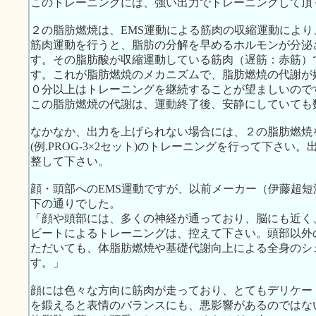
このトレーニングには、強い出力でトレーニングして頂
２の脂肪燃焼は、EMS運動による筋肉の収縮運動によ
筋肉運動を行うと、脂肪の分解を早めるホルモンが分泌
す。その脂肪酸が収縮運動している筋肉（遅筋：赤筋）
す。これが脂肪燃焼のメカニズムで、脂肪燃焼の代謝が
０分以上はトレーニングを継続することが望ましいので
この脂肪燃焼の代謝は、運動終了後、安静にしていても
なかなか、出力を上げられない場合には、２の脂肪燃焼
(例.PROG-3×2セット)のトレーニングを行って下さ
整して下さい。
顔・頭部へのEMS運動ですが、以前メーカー（伊藤超
下の通りでした。
「顔や頭部には、多くの神経が通っており、脳にも近く
ビートによるトレーニングは、控えて下さい。頭部以外
ただいても、体脂肪燃焼や基礎代謝向上による全身のシ
す。」
顔には色々な方向に筋肉が走っており、とてもデリケー
を鍛えると表情のバランスにも、悪影響があるのではな