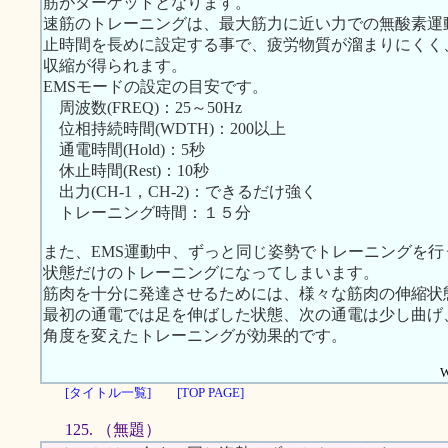
筋がターゲットとなります。
速筋のトレーニングは、最大筋力に近い力での無酸素運
止時間を長めに設定する事で、疲労物質が溜まりにくく
収縮が得られます。
EMSモードの設定の目安です。
周波数(FREQ)：25～50Hz
位相持続時間(WDTH)：200以上
通電時間(Hold)：5秒
休止時間(Rest)：10秒
出力(CH-1，CH-2)：できるだけ強く
トレーニング時間：１５分
また、EMS運動中、ずっと同じ姿勢でトレーニングを
状態だけのトレーニングになってしまいます。
筋肉を十分に発達させるためには、様々な筋肉の伸縮状
最初の通電では足を伸ばした状態、次の通電は少し曲げ
角度を変えたトレーニングが効果的です。
W
[タイトル一覧]
[TOP PAGE]
125. （無題）