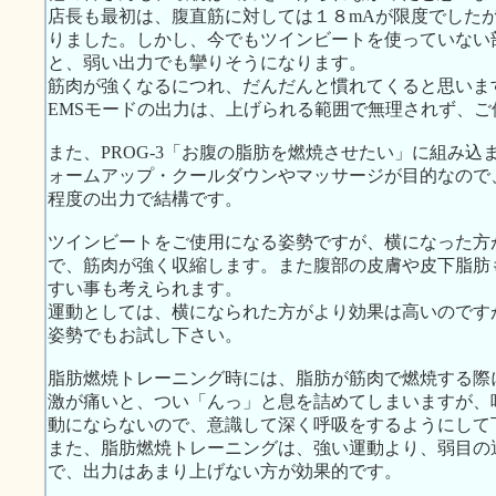
店長も最初は、腹直筋に対しては１８mAが限度でした
りました。しかし、今でもツインビートを使っていない
と、弱い出力でも攣りそうになります。
筋肉が強くなるにつれ、だんだんと慣れてくると思いま
EMSモードの出力は、上げられる範囲で無理されず、ご
また、PROG-3「お腹の脂肪を燃焼させたい」に組み込
ォームアップ・クールダウンやマッサージが目的なので
程度の出力で結構です。
ツインビートをご使用になる姿勢ですが、横になった方
で、筋肉が強く収縮します。また腹部の皮膚や皮下脂肪
すい事も考えられます。
運動としては、横になられた方がより効果は高いのです
姿勢でもお試し下さい。
脂肪燃焼トレーニング時には、脂肪が筋肉で燃焼する際
激が痛いと、つい「んっ」と息を詰めてしまいますが、
動にならないので、意識して深く呼吸をするようにして
また、脂肪燃焼トレーニングは、強い運動より、弱目の
で、出力はあまり上げない方が効果的です。