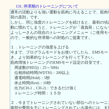
131. 停滞期のトレーニングについて
通常の活動よりも強い運動を筋肉に与えることで、筋肉
荷の原則」です。
しかし、同じ強度のトレーニングを続けると、最初の頃
動に慣れてしまうと、トレーニングが「過負荷」になら
よっしーさんの現在のトレーニングメニュー（ご使用モ
ので、一般的な停滞期への対処のご提案です。
１．トレーニングの強度を上げる
今まで、プログラムモードをお使いでしたら、EMSモ
き、より効果的なトレーニングを行って下さい。
筋肉増強トレーニングのEMSモード設定の目安です。
周波数(FREQ)：25～50Hz
位相持続時間(WDTH)：200以上
通電時間(Hold)：5秒
休止時間(Rest)：10秒
出力(CH-1，CH-2)：できるだけ強く
トレーニング時間：１５分
２．今までトレーニングされていない部位へのトレーニ
腹部や臀部を主にトレーニングされている場合には、太