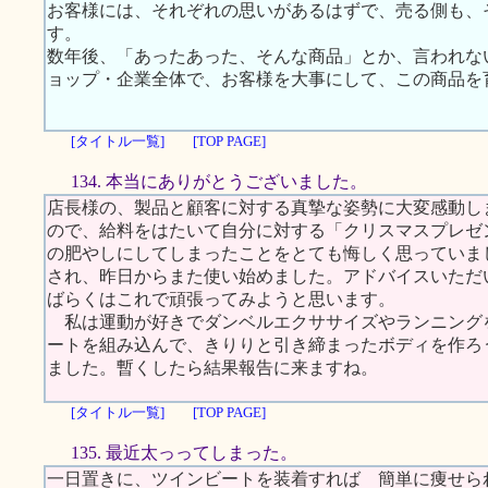
お客様には、それぞれの思いがあるはずで、売る側も、
す。
数年後、「あったあった、そんな商品」とか、言われな
ョップ・企業全体で、お客様を大事にして、この商品を
[タイトル一覧]
[TOP PAGE]
134. 本当にありがとうございました。
店長様の、製品と顧客に対する真摯な姿勢に大変感動し
ので、給料をはたいて自分に対する「クリスマスプレゼ
の肥やしにしてしまったことをとても悔しく思っていま
され、昨日からまた使い始めました。アドバイスいただ
ばらくはこれで頑張ってみようと思います。
私は運動が好きでダンベルエクササイズやランニング
ートを組み込んで、きりりと引き締まったボディを作ろ
ました。暫くしたら結果報告に来ますね。
[タイトル一覧]
[TOP PAGE]
135. 最近太っってしまった。
一日置きに、ツインビートを装着すれば 簡単に痩せら