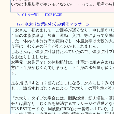
いつの体脂肪率がホンモノなのか・・・はぁ。肥満から
[タイトル一覧]
[TOP PAGE]
127. 水太り対策のむくみ解消マッサージ
しおさん、初めまして。ご回答が遅くなり、申し訳あり
１日の体脂肪率は、飲食、運動、入浴、等によって変動
また、体内の水分分布の変動でも、体脂肪率は比較的大
う事は、むくみの傾向があるのかもしれません。
しおさんは、体脂肪計は持たれていたので、体脂肪計プレ
をお送りしましたね。
お手元（お足元？）の体脂肪計は、体重計に組み込まれ
方に下半身がむくんでしまうと、下半身の水分量が多く
す。
足を指で押すと白く窪んだままになる、夕方にむくみで
もし、該当すればむくみによる「水太り」の可能性があ
「水太り」タイプの場合には、脂肪燃焼、筋肉増強・基
チとは異なり、むくみを解消するマッサージや運動とな
TNS BSTモードで、周波数(FREQ)は一番遅い１Hz