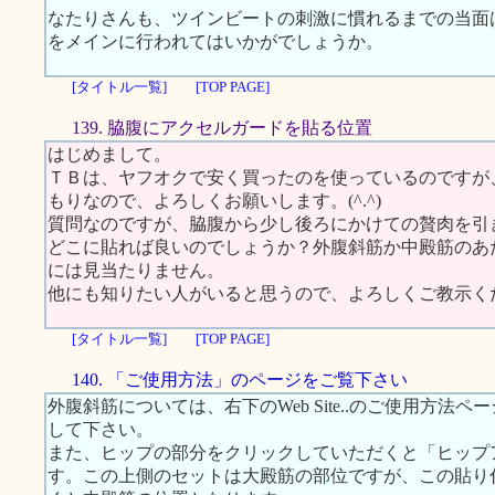
なたりさんも、ツインビートの刺激に慣れるまでの当面
をメインに行われてはいかがでしょうか。
[タイトル一覧]
[TOP PAGE]
139. 脇腹にアクセルガードを貼る位置
はじめまして。
ＴＢは、ヤフオクで安く買ったのを使っているのですが
もりなので、よろしくお願いします。(^.^)
質問なのですが、脇腹から少し後ろにかけての贅肉を引
どこに貼れば良いのでしょうか？外腹斜筋か中殿筋のあ
には見当たりません。
他にも知りたい人がいると思うので、よろしくご教示く
[タイトル一覧]
[TOP PAGE]
140. 「ご使用方法」のページをご覧下さい
外腹斜筋については、右下のWeb Site..のご使用方
して下さい。
また、ヒップの部分をクリックしていただくと「ヒップ
す。この上側のセットは大殿筋の部位ですが、この貼り