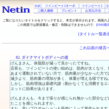
ツインビート3ターボ
ツインビート2
TOP
E
ご購入価格
プレゼント
お支払方法
ご覧になりたいタイトルをクリックすると、本文が表示されます。画面の
この画面では新規書込・修正・削除はできませんので、
[EMS掲
[タイトル一覧表示
これ以前の発言
82. ダイナマイトボディへの道
げんまさん、体脂肪が減って良かったですね。
店長も、ツインビートの使い始めは、筋肉が太くなり、
あまり運動されていない方で、筋肉量が少なかった方で
減少より、筋肉量の増加が多く、体重が増える様ですね
しかし、筋肉増強は基礎代謝（動かなくても消費するエ
エットに効果があります。
げんまさんも、今まで張りが感じられ無かった部分など
たことを感じられますか。
また、良いプロポーションも筋肉によって形作られます