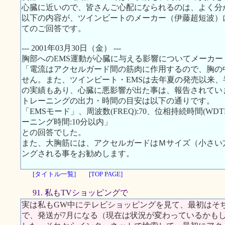
心臓に近いので、皆さんご心配になられるのは、よく分
以下の内容が、ツインビートのメーカー（伊藤超短波）
てのご回答です。
--- 2001年03月30日（金） ---
胸部へのEMS運動が心臓に与える影響についてメーカ
「電流はアクセルガード間の筋肉に作用するので、胸の
せん。また、ツインビート・EMSは去年夏の発売以来、半
の実績もあり、心臓に悪影響が出た事は、報告されてい
トレーニングの出力・時間の目安は以下の通りです。
「EMSモード」、周波数(FREQ):70、位相持続時間(WDTH):
ーニング時間:10分以内」
との回答でした。
また、大胸筋には、アクセルガードはＭサイズ（小さい
ングされる事をお勧めします。
[タイトル一覧]
[TOP PAGE]
91. 私もTVショッピングで
実は私もGW中にテレビショッピングを見て、最初はそ
で、発送が7月になる（現在は状況が変わっているかも