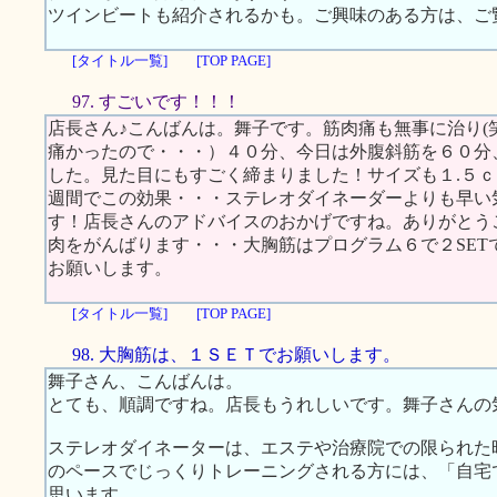
ツインビートも紹介されるかも。ご興味のある方は、ご
[タイトル一覧]
[TOP PAGE]
97. すごいです！！！
店長さん♪こんばんは。舞子です。筋肉痛も無事に治り(
痛かったので・・・）４０分、今日は外腹斜筋を６０分
した。見た目にもすごく締まりました！サイズも１.５
週間でこの効果・・・ステレオダイネーダーよりも早い
す！店長さんのアドバイスのおかげですね。ありがとう
肉をがんばります・・・大胸筋はプログラム６で２SET
お願いします。
[タイトル一覧]
[TOP PAGE]
98. 大胸筋は、１ＳＥＴでお願いします。
舞子さん、こんばんは。
とても、順調ですね。店長もうれしいです。舞子さんの
ステレオダイネーターは、エステや治療院での限られた
のペースでじっくりトレーニングされる方には、「自宅
思います。