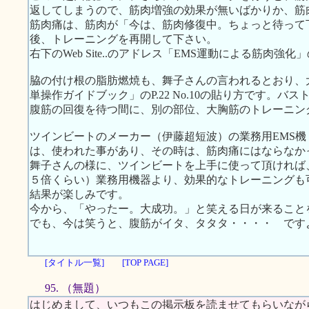
返してしまうので、筋肉増強の効果が無いばかりか、筋
筋肉痛は、筋肉が「今は、筋肉修復中。ちょっと待って
後、トレーニングを再開して下さい。
右下のWeb Site..のアドレス「EMS運動による筋肉
脇の付け根の脂肪燃焼も、舞子さんの言われるとおり、
単操作ガイドブック」のP.22 No.10の貼り方です。
腹筋の回復を待つ間に、別の部位、大胸筋のトレーニン
ツインビートのメーカー（伊藤超短波）の業務用EMS
は、使われた事があり、その時は、筋肉痛にはならなか
舞子さんの様に、ツインビートを上手に使って頂ければ
５倍くらい）業務用機器より、効果的なトレーニングも
結果が楽しみです。
今から、「やったー。大成功。」と笑える日が来ること
でも、今は笑うと、腹筋がイタ、タタタ・・・・ です
[タイトル一覧]
[TOP PAGE]
95. （無題）
はじめまして、いつもこの掲示板を読ませてもらいなが