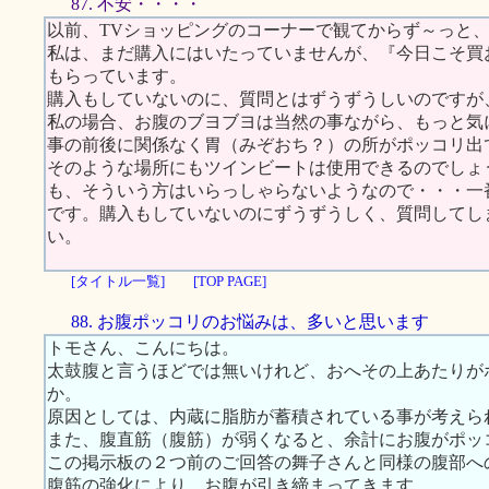
87. 不安・・・・
以前、TVショッピングのコーナーで観てからず～っと
私は、まだ購入にはいたっていませんが、『今日こそ買
もらっています。
購入もしていないのに、質問とはずうずうしいのですが
私の場合、お腹のブヨブヨは当然の事ながら、もっと気
事の前後に関係なく胃（みぞおち？）の所がポッコリ出
そのような場所にもツインビートは使用できるのでしょ
も、そういう方はいらっしゃらないようなので・・・一
です。購入もしていないのにずうずうしく、質問してし
い。
[タイトル一覧]
[TOP PAGE]
88. お腹ポッコリのお悩みは、多いと思います
トモさん、こんにちは。
太鼓腹と言うほどでは無いけれど、おへその上あたりが
か。
原因としては、内蔵に脂肪が蓄積されている事が考えら
また、腹直筋（腹筋）が弱くなると、余計にお腹がポッ
この掲示板の２つ前のご回答の舞子さんと同様の腹部へ
腹筋の強化により、お腹が引き締まってきます。