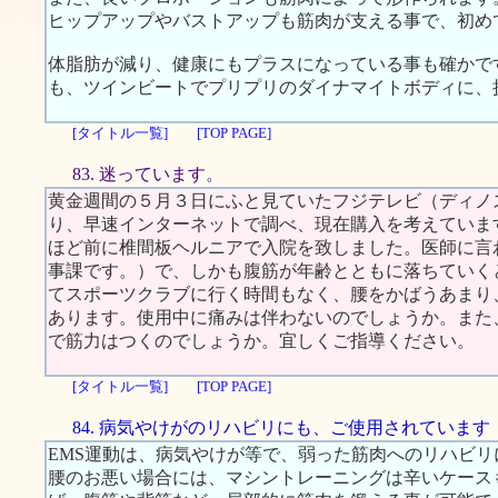
ヒップアップやバストアップも筋肉が支える事で、初め
体脂肪が減り、健康にもプラスになっている事も確かで
も、ツインビートでプリプリのダイナマイトボディに、
[タイトル一覧]
[TOP PAGE]
83. 迷っています。
黄金週間の５月３日にふと見ていたフジテレビ（ディノ
り、早速インターネットで調べ、現在購入を考えていま
ほど前に椎間板ヘルニアで入院を致しました。医師に言
事課です。）で、しかも腹筋が年齢とともに落ちていく
てスポーツクラブに行く時間もなく、腰をかばうあまり
あります。使用中に痛みは伴わないのでしょうか。また
で筋力はつくのでしょうか。宜しくご指導ください。
[タイトル一覧]
[TOP PAGE]
84. 病気やけがのリハビリにも、ご使用されています
EMS運動は、病気やけが等で、弱った筋肉へのリハビ
腰のお悪い場合には、マシントレーニングは辛いケース