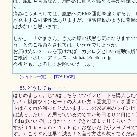
ば、腹筋や背筋など、局部的に筋肉を鍛える事が可能で
す。
痛みにつきましては、腹筋へのEMS運動を強くすると
が発生する可能性はありますが、腹筋運動のように背骨
は少ないと思います。
しかし、「やまさん」さんの腰の状態も気になりますの
う」とのご相談をされては、いかがでしょうか。
お届け先のメールを頂ければ、カタログとEMS運動法
ご検討下さい。アドレス： shibata@netin.co.jp
今後とも、よろしくお願いいたします。
[タイトル一覧]
[TOP PAGE]
85. どうしても・・・
はじめまして。じつはこちらでツインビートを購入した
い！）以前ツインビートの大きい方（医療用？）を週２
トは４ｃｍ位減ったと思います。この家庭用のツインビ
は減らしたい！と思っているのですが毎日より２日に１
てればいいでしょうか・・・できれば１ヶ月くらいで・
すが（１５８ｃｍ・４７ｋｇ）おなかだけがプヨプヨで
す。）こうすれば早く減る！と言う方法を教えてくださ