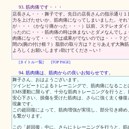
93. 筋肉痛です・・・
店長さん・・・舞子です。先日の店長さんの指示通り１
力を上げたせいか、筋肉痛になってしまいました。それ
が・・・（かなり痛かった・・・）以前、ステレオダイ
ったのに・・・筋肉痛の時は休まないとダメなんでしょ
肉痛になって・・・では成果がでないのでは・・・？ど
間の(腕の付け根？）脂肪の取り方は？とりあえず大胸
よろしくお願いします♪助けてくださ～い！
[タイトル一覧]
[TOP PAGE]
94. 筋肉痛は、筋肉からの良いお知らせです。
舞子さん、おはようございます。
ツインビートによるトレーニングで、筋肉痛になること
EMS運動に限らず、十分な筋肉トレーニングを行うと
安心下さい、損傷を受けた筋肉は、さらに強く太く修復
現象です。
この超回復によって、筋肉増強が実現し、部分引き締め
も繋がります。
この「超回復」中に、さらにトレーニングを行うと、筋