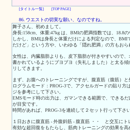
[タイトル一覧]
[TOP PAGE]
86. ウエストの切実な願い、なのですね。
舞子さん、初めまして。
身長:158cm、体重:47kg は、BMIの肥満指数では、18
しかし、BMIは身長と体重だけによる判定なので、BM
だけど」という方や、いわゆる「隠れ肥満」の方もおら
女性は、内臓脂肪よりも、皮下脂肪が付きやすいので、
書かれているようにブヨブヨ（失礼しました）と太る傾
リしてきます。
まず、お腹へのトレーニングですが、腹直筋（腹筋）と
ログラムモード：PROG-3で、アクセルガードの貼り方は、右
ジを参考にして下さい。
EMSモード時の出力は、ガマンできる範囲で、できるだ
が目安です。
時間があれば、PROG-3を連続して２セット行って下さ
１日おきに腹直筋 - 外腹斜筋 - 腹直筋 ・・ と交互
有効な超回復をもたらし、筋肉トレーニングの効果を高