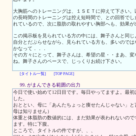
大胸筋へのトレーニングは、１ＳＥＴに抑えて下さい。
の長時間のトレーニングは控え短時間で、との回答でし
れているので、次に脂肪の取れやすい胸部へも、効果が
この掲示板を見られている方の中には、舞子さんと同じ
自分とだぶらせながら、見られている方も、多いのでは
かなって．．．
その方々にとって、舞子さんは、希望の星・・まあ、変
ね。舞子さんのペースで、じっくりお続け下さい。
[タイトル一覧]
[TOP PAGE]
99. がまんできる範囲の出力
今日で使い始めて12日目です。毎日やってますよ。最
した。
おととい、母に「あんたちょっと痩せたんじゃない」と
母は知りません）
体重と体脂肪の数値的には、まだ効果が表われないので
ます。特に下腹。
ところで、タイトルの件ですが、、、