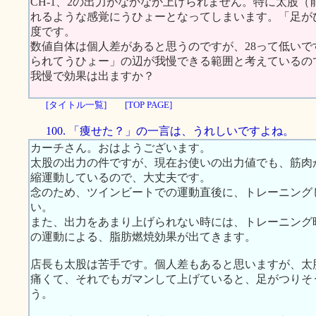
CH-1、2の出力がなかなか上げられません。特に太股（
れるような感覚にうひょーとなってしまいます。「足が
度です。
数値自体は個人差があると思うのですが、28って低い
られてうひょー」の辺が我慢できる範囲と考えているの
我慢で効果は出ますか？
[タイトル一覧]
[TOP PAGE]
100. 「痩せた？」の一言は、うれしいですよね。
カーチさん。おはようございます。
太股の出力の件ですが、現在お使いの出力値でも、筋肉
縮運動しているので、大丈夫です。
念のため、ツインビートでの運動直後に、トレーニング
い。
また、出力をあまり上げられない時には、トレーニング
の運動による、脂肪燃焼効果が出てきます。
店長も太股は苦手です。個人差もあると思いますが、太
痛くて、それでもガマンして上げていると、足がつりそ
う。