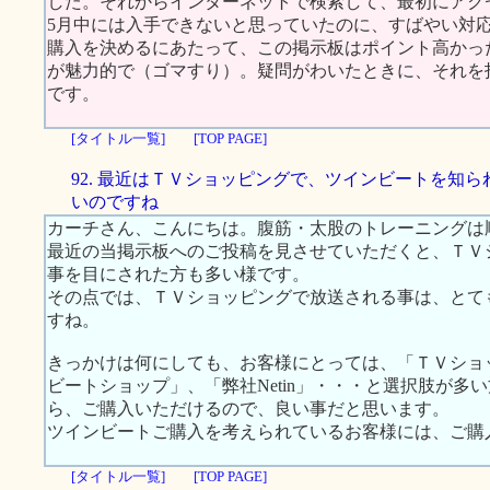
した。それからインターネットで検索して、最初にアクセス
5月中には入手できないと思っていたのに、すばやい対
購入を決めるにあたって、この掲示板はポイント高かっ
が魅力的で（ゴマすり）。疑問がわいたときに、それを
です。
[タイトル一覧]
[TOP PAGE]
92. 最近はＴＶショッピングで、ツインビートを知ら
いのですね
カーチさん、こんにちは。腹筋・太股のトレーニングは
最近の当掲示板へのご投稿を見させていただくと、ＴＶ
事を目にされた方も多い様です。
その点では、ＴＶショッピングで放送される事は、とて
すね。
きっかけは何にしても、お客様にとっては、「ＴＶショ
ビートショップ」、「弊社Netin」・・・と選択肢が
ら、ご購入いただけるので、良い事だと思います。
ツインビートご購入を考えられているお客様には、ご購
[タイトル一覧]
[TOP PAGE]