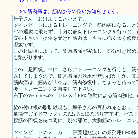
94. 筋肉痛は、筋肉からの良いお知らせです。
舞子さん、おはようございます。
ツインビートによるトレーニングで、筋肉痛になること
EMS運動に限らず、十分な筋肉トレーニングを行うと
安心下さい、損傷を受けた筋肉は、さらに強く太く修復
現象です。
この超回復によって、筋肉増強が実現し、部分引き締め
も繋がります。
この「超回復」中に、さらにトレーニングを行うと、筋
返してしまうので、筋肉増強の効果が無いばかりか、筋
筋肉痛は、筋肉が「今は、筋肉修復中。ちょっと待って
後、トレーニングを再開して下さい。
右下のWeb Site..のアドレス「EMS運動による筋肉
脇の付け根の脂肪燃焼も、舞子さんの言われるとおり、
単操作ガイドブック」のP.22 No.10の貼り方です。
腹筋の回復を待つ間に、別の部位、大胸筋のトレーニン
ツインビートのメーカー（伊藤超短波）の業務用EMS