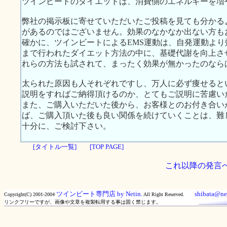
ツインビートのダイエットは、消費側のエネルギーを増
弊社の掲示板に寄せていただいたご投稿を見ても分かる
があるのではございません。効果のなかなか出ない方も
確かに、ツインビートによるEMS運動は、自発運動よ
まで行われたダイエット方法の中に、基礎代謝を向上さ
れらの方法も試されて、まったく効果が無かったのなら
太られた原因も人それぞれですし、万人に必ず痩せると
説明をすればご納得頂けるのか、とてもご説明に苦慮い
また、ご購入いただいた後から、お客様とのお付き合い
ば、ご購入頂いた後も良い関係を続けていくことは、難
十分に、ご検討下さい。
[タイトル一覧]
[TOP PAGE]
これ以降の発言
ツインビート専門店 by Netin.
shibata@net
Copyright(C) 2001-2004
All Right Reserved.
リンクフリーですが、画像や文章を複製転用する事は固く禁じます。