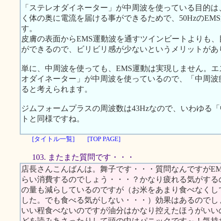
「ステレオダイネーター」が中周波を使っている目的は
く体の奥に電流を届ける事ができるためで、50HzのE
す。
皮膚の表面からEMS運動波を通すツインビートよりも
ができるので、ビリビリ感が少ないというメリットがあ
単に、中周波を使っても、EMS運動は実現しません。
オダイネーター」が中周波を使っているので、「中周波
ると考えられます。
ジムフォームプラスの周波数は43Hzなので、いわゆる
トと同様ですね。
[タイトル一覧]
[TOP PAGE]
103. またまた質問です・・・
店長さんこんばんは。舞子です・・・質問なんですがE
らい消費するのでしょう・・・？かなり疲れる気がする
の量も減らしているのですが（お米をあまり食べなくし
した。でも食べる気がしない・・・）効果はあるのでし
いい程食べないのですが油分はかなり控えたほうがいい
どを読みあさったりして頭の中はパニックです～！気持