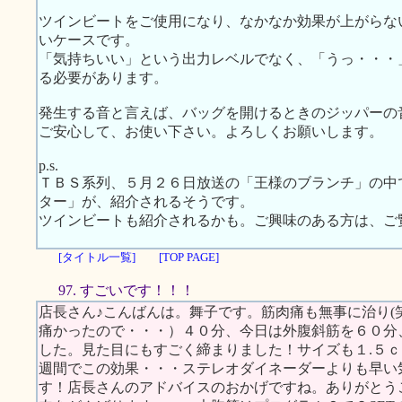
ツインビートをご使用になり、なかなか効果が上がらな
いケースです。
「気持ちいい」という出力レベルでなく、「うっ・・・
る必要があります。
発生する音と言えば、バッグを開けるときのジッパーの
ご安心して、お使い下さい。よろしくお願いします。
p.s.
ＴＢＳ系列、５月２６日放送の「王様のブランチ」の中
ター」が、紹介されるそうです。
ツインビートも紹介されるかも。ご興味のある方は、ご
[タイトル一覧]
[TOP PAGE]
97. すごいです！！！
店長さん♪こんばんは。舞子です。筋肉痛も無事に治り(
痛かったので・・・）４０分、今日は外腹斜筋を６０分
した。見た目にもすごく締まりました！サイズも１.５
週間でこの効果・・・ステレオダイネーダーよりも早い
す！店長さんのアドバイスのおかげですね。ありがとう