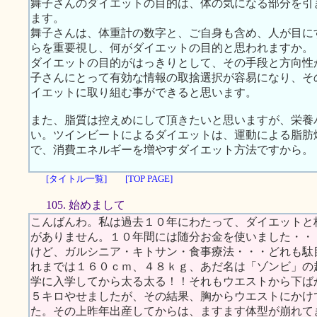
舞子さんのダイエットの目的は、体の気になる部分を引
ます。
舞子さんは、体重計の数字と、ご自身も含め、人が目に
らを重要視し、何がダイエットの目的と思われますか。
ダイエットの目的がはっきりとして、その手段と方向性
子さんにとって有効な情報の取捨選択が容易になり、そ
イエットに取り組む事ができると思います。
また、脂質は控えめにして頂きたいと思いますが、栄養
い。ツインビートによるダイエットは、運動による脂肪
で、消費エネルギーを増やすダイエット方法ですから。
[タイトル一覧]
[TOP PAGE]
105. 始めまして
こんばんわ。私は過去１０年にわたって、ダイエットと
がありません。１０年間には随分お金を使いました・・
けど、ガルシニア・キトサン・食事療法・・・どれも駄
れまでは１６０ｃｍ、４８ｋｇ、あだ名は「ゾンビ」の
学に入学してから太る太る！！それもウエストから下ば
５キロやせましたが、その結果、胸からウエストにかけ
た。その上昨年出産してからは、ますます体型が崩れて