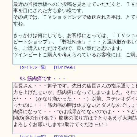
最近の当掲示板へのご投稿を見させていただくと、ＴＶ
事を目にされた方も多い様です。
その点では、ＴＶショッピングで放送される事は、とて
すね。
きっかけは何にしても、お客様にとっては、「ＴＶショ
ビートショップ」、「弊社Netin」・・・と選択肢が
ら、ご購入いただけるので、良い事だと思います。
ツインビートご購入を考えられているお客様には、ご購
[タイトル一覧]
[TOP PAGE]
93. 筋肉痛です・・・
店長さん・・・舞子です。先日の店長さんの指示通り１
力を上げたせいか、筋肉痛になってしまいました。それ
が・・・（かなり痛かった・・・）以前、ステレオダイ
ったのに・・・筋肉痛の時は休まないとダメなんでしょ
肉痛になって・・・では成果がでないのでは・・・？ど
間の(腕の付け根？）脂肪の取り方は？とりあえず大胸
よろしくお願いします♪助けてくださ～い！
[タイトル一覧]
[TOP PAGE]