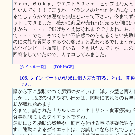
７ｃｍ、６０ｋｇ、ウエスト６９ｃｍ、ヒップはなんと
たいんです！！て言うか、バランスのとれた体型になり
るでしょうか？無理なら無理といって下さい。今までず
ットしてきました。確かに商品が売れれば売った側には
すから・・・」で逃げちゃえばそれまでですよね。あ、
て・・・でも、そのくらい不信感つのらせるくらい失敗
のに失礼な質問をするやな客だ」と思われるでしょうが
のツインビート販売しているＨＰも見たんですが、この
回答をしていたので、カキコしてみました。
[タイトル一覧]
[TOP PAGE]
106. ツインビートの効果に個人差が有ることは、間
せん。
腰から下に脂肪のつく肥満のタイプは、洋ナシ型と言わ
しかし、脂肪の付きやすい部分は、同時に取れるのも早
肪が取れ始めます。
今まで、試された「ガルシニア・キトサン・食事療法」
食事制限によるダイエットですね。
運動による脂肪の燃焼や、筋肉を付ける事で基礎代謝を
す、運動によるダイエットは、お試しになられたでしょ