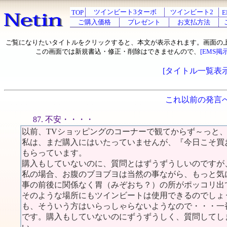
ツインビート3ターボ
ツインビート2
TOP
E
ご購入価格
プレゼント
お支払方法
ご覧になりたいタイトルをクリックすると、本文が表示されます。画面の
この画面では新規書込・修正・削除はできませんので、
[EMS掲
[タイトル一覧表示
これ以前の発言
87. 不安・・・・
以前、TVショッピングのコーナーで観てからず～っと
私は、まだ購入にはいたっていませんが、『今日こそ買
もらっています。
購入もしていないのに、質問とはずうずうしいのですが
私の場合、お腹のブヨブヨは当然の事ながら、もっと気
事の前後に関係なく胃（みぞおち？）の所がポッコリ出
そのような場所にもツインビートは使用できるのでしょ
も、そういう方はいらっしゃらないようなので・・・一
です。購入もしていないのにずうずうしく、質問してし