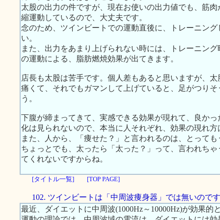
太股の出力の件ですが、現在お使いの出力値でも、筋肉
縮運動しているので、大丈夫です。
念のため、ツインビートでの運動直後に、トレーニング
い。
また、出力をあまり上げられない時には、トレーニング
の運動による、脂肪燃焼効果が出てきます。
店長も太股は苦手です。個人差もあると思いますが、太
痛くて、それでもガマンして上げていると、足がつりそ
う。
下腹が締まってきて、実感できる効果が現れて、良かっ
化は見られないので、本当に人それぞれ、効果の現れ方
また、人から、「痩せた？」と言われるのは、とっても
ちょっとでも、太ったら「太った？」って、言われちゃ
てくれないですからね。
[タイトル一覧]
[TOP PAGE]
102. ツインビートは「中周波痩身器」では無いので
最近、ダイエットに中周波(1000Hz～10000Hz)が効
運動の理論では、中周波域の電流は、ダイエットには効