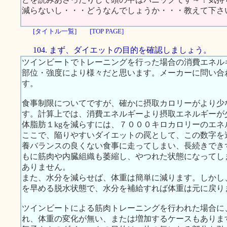
減らないし・・・どうなんでしょうか・・・教えて下さ
[タイトル一覧]
[TOP PAGE]
104. まず、ダイエットの目的を確認しましょう。
ツインビートでトレーニングを行った場合の消費エネル
部位・強度により様々だと思います。メーカーに問い合
す。
食事制限についてですが、確かに摂取カロリーがより少
す。計算上では、消費エネルギーより摂取エネルギーが
体脂肪１kgを減らすには、７０００キロカロリーのエネ
ここで、陥りやすいダイエットの罠として、この数字を
養バランスの良くない食事に走ってしまい、長続きでき
もに筋肉や内臓組織も萎縮し、やつれた状態になってし
ありません。
また、水分を減らせば、体重は簡単に減ります。しかし
を早める脱水状態で、水分を補給すれば体重は元に戻り
ツインビートによる筋肉トレーニングを行われた場合に
れ、体重の変化が無い、または増加するケースもありま