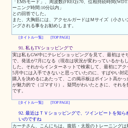
「EMSモード」、周波数(FREQ):70、位相持続時間(WDTH):
ーニング時間:10分以内」
との回答でした。
また、大胸筋には、アクセルガードはＭサイズ（小さい
ングされる事をお勧めします。
[タイトル一覧]
[TOP PAGE]
91. 私もTVショッピングで
実は私もGW中にテレビショッピングを見て、最初はそ
で、発送が7月になる（現在は状況が変わっているかも
した。それからインターネットで検索して、最初にアクセス
5月中には入手できないと思っていたのに、すばやい対
購入を決めるにあたって、この掲示板はポイント高かっ
が魅力的で（ゴマすり）。疑問がわいたときに、それを
です。
[タイトル一覧]
[TOP PAGE]
92. 最近はＴＶショッピングで、ツインビートを知ら
いのですね
カーチさん、こんにちは。腹筋・太股のトレーニングは