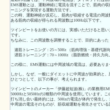
EMS運動とは、運動神経に電流を流すことで、筋肉の
ーニングを実現する運動方法です。
この時、運動神経が反応し、筋肉が収縮する電流の周波数
ある筋肉の収縮が得られる周波数は100Hz以下です。
ツインビートをお使いの方には、実感いただけると思います
です。
ちなみに、この周波数を調整することで、目的にあった
速筋トレーニング：25～50Hz （筋肉増強・基礎代謝
遅筋トレーニング：70～100Hz （脂肪燃焼・持久力向
この様に、EMS運動には中周波域の電流は、必要ありま
しかし、なぜ、一般にダイエットに中周波が効果的と、
ひとつとして、以下の事が、考えられます。
ツインビートのメーカー「伊藤超短波(株)」の業務用E
5000Hzと5050Hzの2種類の中周波を使用しています
打ち消し合い最終的には、50Hzの電流が体内で発生し
中周波の電流そのものが、筋収縮運動を発生させている