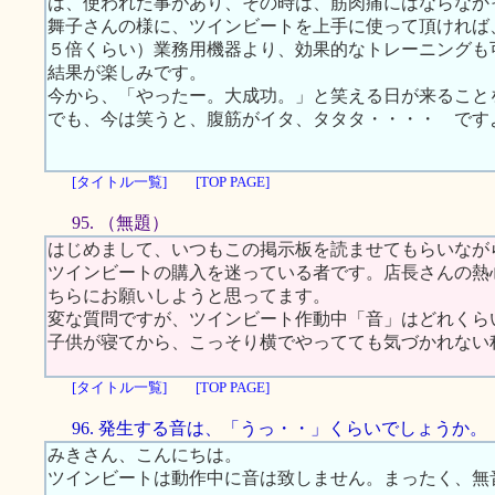
は、使われた事があり、その時は、筋肉痛にはならなか
舞子さんの様に、ツインビートを上手に使って頂ければ
５倍くらい）業務用機器より、効果的なトレーニングも
結果が楽しみです。
今から、「やったー。大成功。」と笑える日が来ること
でも、今は笑うと、腹筋がイタ、タタタ・・・・ です
[タイトル一覧]
[TOP PAGE]
95. （無題）
はじめまして、いつもこの掲示板を読ませてもらいなが
ツインビートの購入を迷っている者です。店長さんの熱
ちらにお願いしようと思ってます。
変な質問ですが、ツインビート作動中「音」はどれくら
子供が寝てから、こっそり横でやってても気づかれない
[タイトル一覧]
[TOP PAGE]
96. 発生する音は、「うっ・・」くらいでしょうか。
みきさん、こんにちは。
ツインビートは動作中に音は致しません。まったく、無