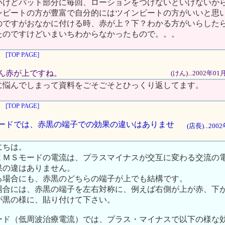
いけどパット部分に毎回、ローションをつけないといけないか
ンビートの方が豊富で自分的にはツインビートの方がいいと思
のですがおなかに付ける時、赤が上？下？わかる方がいらした
たのですけどいまいちわからなかったもので。。。
[TOP PAGE]
ません赤が上ですね。
(けん)...2002年0
に悩んでしまって資料をごそごそとひっくり返してます。
[TOP PAGE]
ＭＳモードでは、赤黒の端子での効果の違いはありませ
(店長)...20
にちは。
ＥＭＳモードの電流は、プラスマイナスが交互に変わる交流の
果の違はありません。
る場合にも、赤黒のどちらの端子が上でも結構です。
場合には、赤黒の端子を左右対称に、例えば右側が上が赤、下
が黒の様に、貼り付けて下さい。
ード（低周波治療電流）では、プラス・マイナスで以下の様な