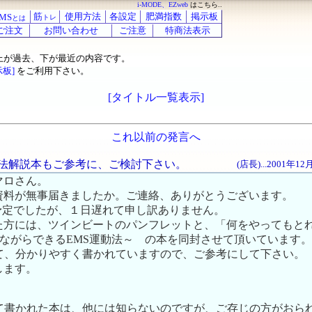
i-MODE、EZweb
はこちら..
筋
使用方法
各設定
肥満指数
掲示板
MS
トレ
とは
ご注文
お問い合わせ
ご注意
特商法表示
上が過去、下が最近の内容です。
示板]
をご利用下さい。
[タイトル一覧表示]
これ以前の発言へ
S運動法解説本もご参考に、ご検討下さい。
(店長)...2001年1
マロさん。
資料が無事届きましたか。ご連絡、ありがとうございます。
)届く予定でしたが、１日遅れて申し訳ありません。
た方には、ツインビートのパンフレットと、「何をやってもと
寝ながらできるEMS運動法～ の本を同封させて頂いています。
いて、分かりやすく書かれていますので、ご参考にして下さい。
します。
いて書かれた本は、他には知らないのですが、ご存じの方がおら