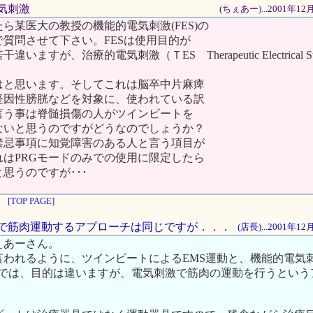
電気刺激
(ちぇあー)...2001年1
ら某医大の教授の機能的電気刺激(FES)の
質問させて下さい。FESは使用目的が
ますが、治療的電気刺激（ＴES Therapeutic Electrical Sti
はと思います。そしてこれは脳卒中片麻痺
経因性膀胱などを対象に、使われている訳
言う事は脊髄損傷の人がツインビートを
ないと思うのですがどうなのでしょうか？
禁忌事項に知覚障害のある人と言う項目が
れはPRGモードのみでの使用に限定したら
思うのですが･･･
[TOP PAGE]
刺激で筋肉運動するアプローチは同じですが．．．
(店長)...2001年1
ぇあーさん。
われるように、ツインビートによるEMS運動と、機能的電気刺激
S)では、目的は違いますが、電気刺激で筋肉の運動を行うとい