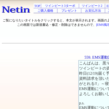
ツインビート3ターボ
ツインビート2
TOP
E
ご購入価格
プレゼント
お支払方法
ご覧になりたいタイトルをクリックすると、本文が表示されます。画面の
この画面では新規書込・修正・削除はできませんので、
[EMS掲
559. EM
こんばんは、黒
ツインビートの
昨日(12/19
資料請求を頂い
がとれる!!」～
EMS運動につ
よろしくお願い
p.s.
EMS運動につ