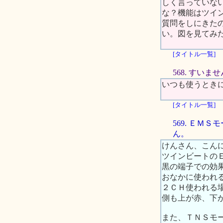
しく言っていな
な？機能はツイ
質問をしにきた
い。図を見てみ
[タイトル一覧]
568. すい
いつも使うとき
[タイトル一覧]
569. Ｅ
ん。
けんさん、こん
ツインビートの
黒の端子での効
おなかに使われ
２ＣＨ使われる
側も上が赤、下
また、ＴＮＳモ