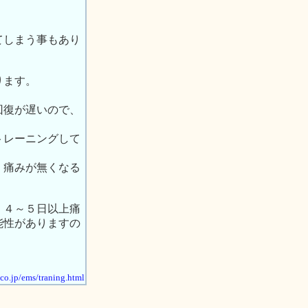
てしまう事もあり
ります。
回復が遅いので、
トレーニングして
、痛みが無くなる
、４～５日以上痛
能性がありますの
.co.jp/ems/traning.html