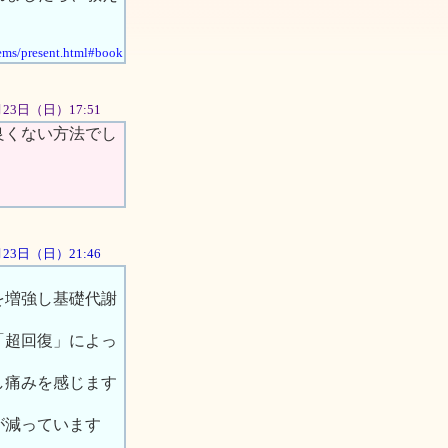
/ems/present.html#book
2月23日（日）17:51
良くない方法でし
2月23日（日）21:46
を増強し基礎代謝
「超回復」によっ
し痛みを感じます
が減っています