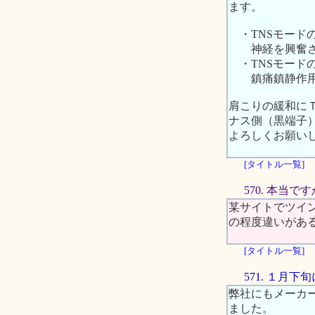
ます。
・TNSモード
神経を興奮させ
・TNSモード
鎮痛鎮静作用が
肩こりの緩和に
ナス側（黒端子
よろしくお願い
[タイトル一覧]
570. 本当で
某サイトでツイ
の程度違いがあ
[タイトル一覧]
571. １月
弊社にもメーカ
ました。