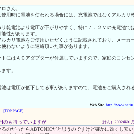
マロさん。
ご使用時に電池を使われる場合には、充電池ではなくアルカリ
カリ乾電池より電圧が下がりやすく、特に７．２Ｖの充電池で
可能性があります。
アルカリ電池をご使用いただくように記載されており、メーカ
は使わないように連絡頂いた事があります。
ートにはＡＣアダプターが付属していますので、家庭のコンセ
します。
電池は電圧が低下してる事がありますので、電池をご購入され
Web Site..
http://www.netin
[TOP PAGE]
800円のも持っていますが
(けん)...2002年0
るのだったらABTONICだと思うのですけど確かに効くし安