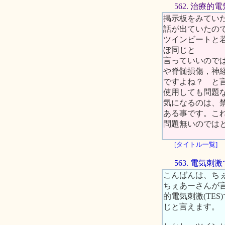
562. 治療的
掲示板をみていた
話が出ていたので
ツインビートと若干違い
ぼ同じと
言っていいので
や脊髄損傷，神
ですよね？ と
使用しても問題
気になるのは、
ある事です。こ
問題無いのではと
[タイトル一覧]
563. 電気
こんばんは、ち
ちぇあーさんが言
的電気刺激(TE
じと言えます。