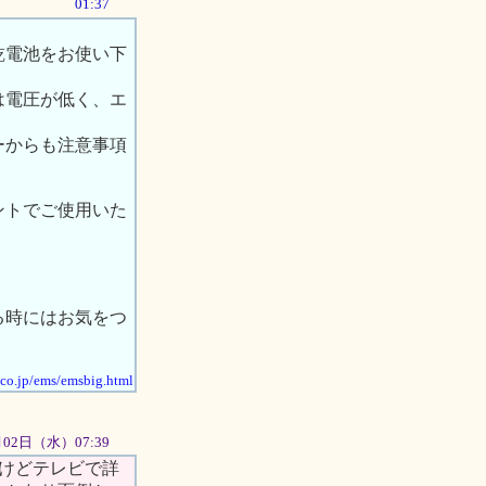
01:37
乾電池をお使い下
は電圧が低く、エ
ーからも注意事項
ントでご使用いた
る時にはお気をつ
.co.jp/ems/emsbig.html
1月02日（水）07:39
いけどテレビで詳