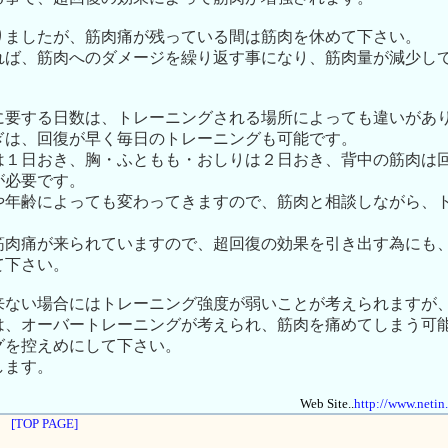
りましたが、筋肉痛が残っている間は筋肉を休めて下さい。
れば、筋肉へのダメージを繰り返す事になり、筋肉量が減少し
に要する日数は、トレーニングされる場所によっても違いがあ
ぎは、回復が早く毎日のトレーニングも可能です。
は１日おき、胸・ふともも・おしりは２日おき、背中の筋肉は
が必要です。
や年齢によっても変わってきますので、筋肉と相談しながら、
筋肉痛が来られていますので、超回復の効果を引き出す為にも
て下さい。
来ない場合にはトレーニング強度が弱いことが考えられますが
は、オーバートレーニングが考えられ、筋肉を痛めてしまう可
グを控えめにして下さい。
します。
Web Site..
http://www.netin
[TOP PAGE]