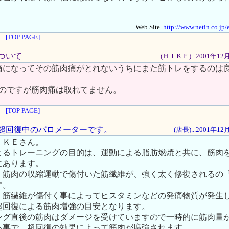
Web Site..
http://www.netin.co.jp
[TOP PAGE]
について
(ＨＩＫＥ)...2001年1
痛になってその筋肉痛がとれないうちにまた筋トレをするのは
たのですが筋肉痛は取れてません。
[TOP PAGE]
痛は超回復中のバロメーターです。
(店長)...2001年1
ＩＫＥさん。
よるトレーニングの目的は、運動による脂肪燃焼と共に、筋肉
にあります。
、筋肉の収縮運動で傷付いた筋繊維が、強く太く修復されるの
す。
、筋繊維が傷付く事によってヒスタミンなどの発痛物質が発生
超回復による筋肉増強の目安となります。
ング直後の筋肉はダメージを受けていますので一時的に筋肉量
る事で、超回復の効果によって筋肉が増強されます。