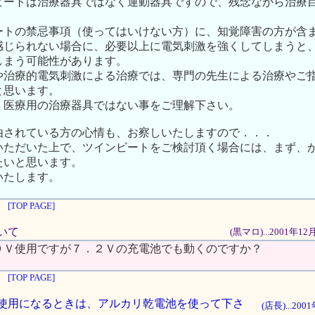
ビートは治療器具ではなく運動器具ですので、残念ながら治療
ートの禁忌事項（使ってはいけない方）に、知覚障害の方が含
感じられない場合に、必要以上に電気刺激を強くしてしまうと
しまう可能性があります。
や治療的電気刺激による治療では、専門の先生による治療やご
と思います。
、医療用の治療器具ではない事をご理解下さい。
由されている方の心情も、お察しいたしますので．．．
いただいた上で、ツインビートをご検討頂く場合には、まず、
たいと思います。
いたします。
[TOP PAGE]
ついて
(黒マロ)...2001年1
９Ｖ使用ですが７．２Ｖの充電池でも動くのですか？
[TOP PAGE]
池をご使用になるときは、アルカリ乾電池を使って下さ
(店長)...20