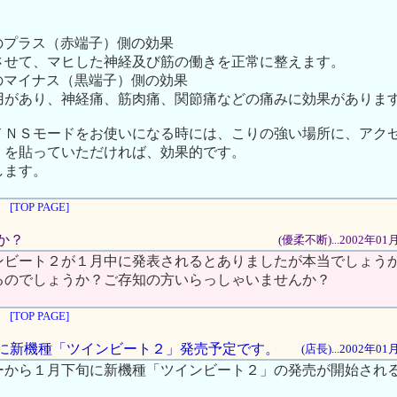
のプラス（赤端子）側の効果
て、マヒした神経及び筋の働きを正常に整えます。
のマイナス（黒端子）側の効果
あり、神経痛、筋肉痛、関節痛などの痛みに効果がありま
ＴＮＳモードをお使いになる時には、こりの強い場所に、アク
）を貼っていただければ、効果的です。
します。
[TOP PAGE]
すか？
(優柔不断)...2002年0
ンビート２が１月中に発表されるとありましたが本当でしょう
るのでしょうか？ご存知の方いらっしゃいませんか？
[TOP PAGE]
下旬に新機種「ツインビート２」発売予定です。
(店長)...2002年0
ーから１月下旬に新機種「ツインビート２」の発売が開始され