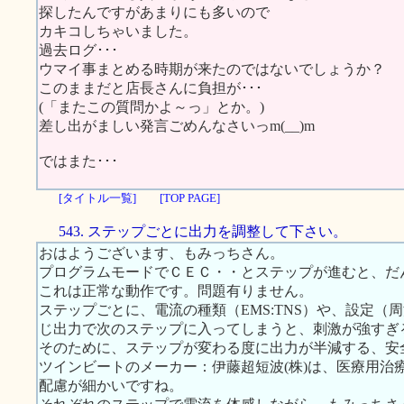
探したんですがあまりにも多いので
カキコしちゃいました。
過去ログ･･･
ウマイ事まとめる時期が来たのではないでしょうか？
このままだと店長さんに負担が･･･
(「またこの質問かよ～っ」とか。)
差し出がましい発言ごめんなさいっm(__)m
ではまた･･･
[タイトル一覧]
[TOP PAGE]
543. ステップごとに出力を調整して下さい。
おはようございます、もみっちさん。
プログラムモードでＣＥＣ・・とステップが進むと、だ
これは正常な動作です。問題有りません。
ステップごとに、電流の種類（EMS:TNS）や、設定
じ出力で次のステップに入ってしまうと、刺激が強すぎ
そのために、ステップが変わる度に出力が半減する、安
ツインビートのメーカー：伊藤超短波(株)は、医療用治
配慮が細かいですね。