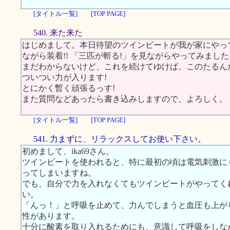
[タイトル一覧]
[TOP PAGE]
540. 来た来た
はじめまして。本日待望のツインビートが我が家にやっ
ながら装着!! 「三匹が斬る!」を見ながらやってみました
まだわからないけど、これを続けてゆけば、このたるん
ついつい力が入ります!
とにかく暫く頑張るっす!
また質問などあったら書き込みしますので、よろしく。
[タイトル一覧]
[TOP PAGE]
541. 力まずに、リラックスしてお使い下さい。
初めまして、ika69さん。
ツインビートを使われると、特に最初の頃は電気刺激に
ってしまいますね。
でも、自分で力を入れなくてもツインビートがやってく
い。
「んっ！」と呼吸を止めて、力んでしまうと血圧も上が
性があります。
十分に酸素を取り入れるためにも、意識して呼吸をしな