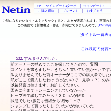
ツインビート3ターボ
ツインビート2
TOP
E
ご購入価格
プレゼント
お支払方法
ご覧になりたいタイトルをクリックすると、本文が表示されます。画面の
この画面では新規書込・修正・削除はできませんので、
[EMS掲
[タイトル一覧表示
これ以前の発言
532. すみませんでした。
前オーナーの勧めでここを探してきたので、質問
コメントを書きました。きちんと書いてい無かったです
訳ありませんでした前オーナーがここでの購入者でした
私がここで購入したわけではないので、見学（？）のみ
以後発言は控えます、お許しください。
因みに今までトレーニングしていなかった
ヒップ等で試してみたら「３０ｍAが限界！」
状態でした♪腹筋は普段から彼氏に上で
ジャンプして貰ったりしていたのが効いていた