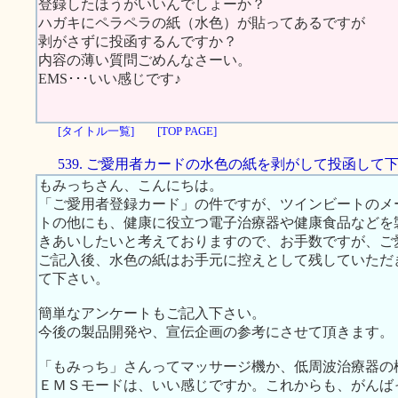
登録したほうがいいんでしょーか？
ハガキにペラペラの紙（水色）が貼ってあるですが
剥がさずに投函するんですか？
内容の薄い質問ごめんなさーい。
EMS･･･いい感じです♪
[タイトル一覧]
[TOP PAGE]
539. ご愛用者カードの水色の紙を剥がして投函して
もみっちさん、こんにちは。
「ご愛用者登録カード」の件ですが、ツインビートのメー
トの他にも、健康に役立つ電子治療器や健康食品などを
きあいしたいと考えておりますので、お手数ですが、ご
ご記入後、水色の紙はお手元に控えとして残していただ
て下さい。
簡単なアンケートもご記入下さい。
今後の製品開発や、宣伝企画の参考にさせて頂きます。
「もみっち」さんってマッサージ機か、低周波治療器の
ＥＭＳモードは、いい感じですか。これからも、がんば