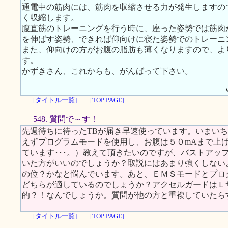
通電中の筋肉には、筋肉を収縮させる力が発生しますの
く収縮します。
腹直筋のトレーニングを行う時に、座った姿勢では筋肉
を伸ばす姿勢、できれば仰向けに寝た姿勢でのトレーニ
また、仰向けの方がお腹の脂肪も薄くなりますので、よ
す。
かずきさん、これからも、がんばって下さい。
[タイトル一覧]
[TOP PAGE]
548. 質問で～す！
先週待ちに待ったTBが届き早速使っています。いまい
えずプログラムモードを使用し、お腹は５０mAまで上
ています･･･。）教えて頂きたいのですが、バストアッ
いた方がいいのでしょうか？取説にはあまり強くしない
の位？かなと悩んでいます。あと、ＥＭＳモードとプロ
どちらが適しているのでしょうか？アクセルガードはＬ
的？！なんでしょうか。質問が他の方と重複していたら
[タイトル一覧]
[TOP PAGE]