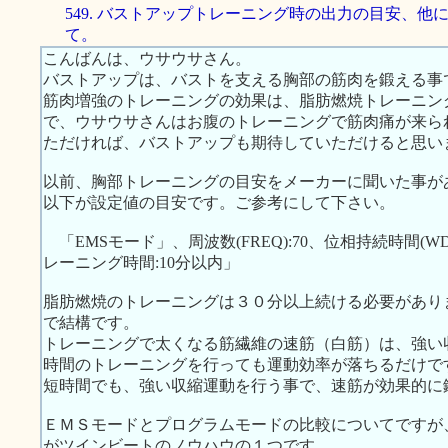
549. バストアップトレーニング時の出力の目安、他
て。
こんばんは、ウサウサさん。
バストアップは、バストを支える胸部の筋肉を鍛える事
筋肉増強のトレーニングの効果は、脂肪燃焼トレーニン
で、ウサウサさんはお腹のトレーニングで筋肉痛が来ら
ただければ、バストアップも期待していただけると思い
以前、胸部トレーニングの目安をメーカーに聞いた事が
以下が設定値の目安です。ご参考にして下さい。
「EMSモード」、周波数(FREQ):70、位相持続時間(WDTH):
レーニング時間:10分以内」
脂肪燃焼のトレーニングは３０分以上続ける必要があり
で結構です。
トレーニングで太くなる筋繊維の速筋（白筋）は、強い
時間のトレーニングを行っても運動効率が落ちるだけで
短時間でも、強い収縮運動を行う事で、速筋が効果的に
ＥＭＳモードとプログラムモードの比較についてですが
がツインビートのノウハウの１つです。