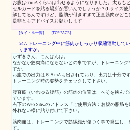
お腹は65mAくらいは出せるようになりました。太ももと
セルガードを貼る場所が悪いんでしょうか？(Lサイズ使
解してるんですけど、脂肪が付きすぎて正直筋肉がどこに
是非ともアドバイスお願いします
[タイトル一覧]
[TOP PAGE]
547. トレーニング中に筋肉がしっかり収縮運動して
りますか。
かずきさん、こんばんは。
なかなか筋肉痛にならないとの事ですが、トレーニング
すか。
お腹での出力は６５mAも出されており、出力は十分で
トレーニング時の姿勢をチェックして下さい。
腹直筋（いわゆる腹筋）の筋肉の位置は、へそを挟んで
ています。
右下のWeb Site..のアドレス「ご使用方法：お腹の
外れない様に貼り付けて下さい。
筋肉痛は、トレーニングで筋繊維が傷つく事で発生し、
す。