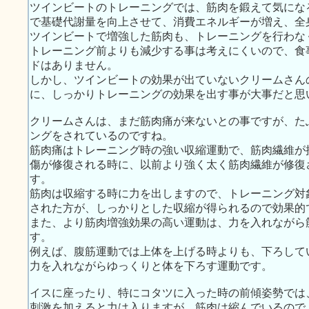
ツインビートのトレーニングでは、筋肉を鍛えて気にな
で基礎代謝量を向上させて、消費エネルギーが増え、全
ツインビートで増強した筋肉も、トレーニングを行わな
トレーニング前よりも減少する事は考えにくいので、食
ドはありません。
しかし、ツインビートの効果が出ていないクリームさん
に、しっかりトレーニングの効果を出す事が大事だと思
クリームさんは、まだ筋肉痛が来ないとの事ですが、た
ングをされているのですね。
筋肉痛はトレーニング時の強い収縮運動で、筋肉繊維が
傷が修復される時に、以前より強く太く筋肉繊維が修復
す。
筋肉は収縮する時に力を出しますので、トレーニング対
された方が、しっかりとした収縮が得られるので効果的
また、より筋肉増強効果の高い運動は、力を入れながら
す。
例えば、腹筋運動では上体を上げる時よりも、下ろして
力を入れながらゆっくりと体を下ろす運動です。
イスに座ったり、特にコタツに入った時の前傾姿勢では
刺激を加えると力は入りますが、筋肉は縮んでいるので