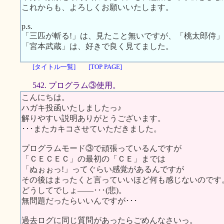
これからも、よろしくお願いいたします。
p.s.
「三匹が斬る!」は、見たこと無いですが、「桃太郎侍
「宮本武蔵」は、好きで良く見てました。
[タイトル一覧]
[TOP PAGE]
542. プログラム③使用。
こんにちは。
ハガキ投函いたしましたっ♪
解りやすい説明ありがとうございます。
･･･またカキコさせていただきました。
プログラムモード③で頑張っているんですが
「ＣＥＣＥＣ」の最初の「ＣＥ」までは
「ぬぉぉっ!」ってぐらい感覚があるんですが
その後はまったくと言っていいほど何も感じないのです
どうしてでしょ――･･･(悲)。
無問題だったらいいんですが･･･
過去ログに同じ質問があったらごめんなさいっ。