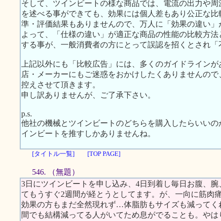
そして、ツインビートの様な商品では、電流の出力や周
を述べる事ができても、効果には個人差もあり公正な比
準・評価結果もありませんので、万人に「効果の違い」
よって、「仕様の違い」が適正な商品の性能の比較方法
する事が、一般消費者の方にとって誤認を招くとされ「
上記以外にも「比較広告」には、多くのガイドラインが
店・メーカーにもご迷惑をおかけしたくありませんので
控えさせて頂きます。
申し訳ありませんが、ご了承下さい。
p.s.
他社の機械とツインビートのどちらを購入したらいいの
インビートを推すしかありませんね。
[タイトル一覧]
[TOP PAGE]
546. （無題）
3日にツインビートを申し込み、4日到着し毎日お腹、
てもうすぐ2週間が経とうとしてます。が、一向に筋肉
効果の方もまだ全然現れず…体脂肪もサイズも減ってくれま
間でも結構減ってる人がいてため息がでることも。やは