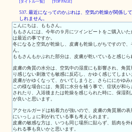
[タイトル一覧]
[TOP PAGE]
537. 最近になってのかぶれは、空気の乾燥が関係し
しれません。
こんにちは、ももさん。
ももさんには、今年の９月にツインビートをご購入いた
は最近の事ですか。
冬になると空気が乾燥し、皮膚も乾燥しがちですので、
ん。
ももさんもかぶれた部分は、皮膚が乾いていると感じら
皮膚の角質の水分は、空気中の湿度にも影響され、角質
り感じない刺激でも敏感に反応し、かゆく感じてしまい
皮膚がかゆくなって、かいてしまうと、さらににかゆみ
この様な場合には、角質に水分を補う事で、症状が和ら
されたり、入浴後または乾燥を感じられた時に、保湿剤
が良いと思います。
アクセルガードは粘着力が強いので、皮膚の角質層の表
にいっしょに剥がれている事も考えられます。
皮膚の敏感な方は、いつも同じ場所に貼らず、筋肉を外
られる事も良いかと思います。