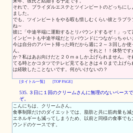
来年、彼氏と結婚する予定です。
それで、ブライダルエステとツインビートのどっちにし
ました。
でも、ツインビートをやる暇も惜しむくらい彼とラブラ
ね～
彼に「中途半端に運動するとリバウンドするぞ！」って
インビートも中途半端だとリバウンドにつながっちゃい
今は自分のアパート帰った時だから週に２～３回しか使
ん。 それと！！体勢ですが、やっぱ
か？私はあお向けだと２０ｍａしか上げられません。そ
てる時とかコタツでテレビ見てるときは４０まで上
は経験したことないです。何がいけないの？
[タイトル一覧]
[TOP PAGE]
535. ３日に１回のクリームさんに無理のないペース
ぞ。
こんにちは、クリームさん。
食事制限だけのダイエットでは、脂肪と共に筋肉量も減
エネルギーも減ってしまうため、以前と同様の食事でも
ウンドのケースです。