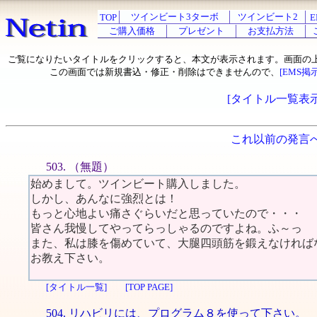
ツインビート3ターボ
ツインビート2
TOP
E
ご購入価格
プレゼント
お支払方法
ご覧になりたいタイトルをクリックすると、本文が表示されます。画面の
この画面では新規書込・修正・削除はできませんので、
[EMS掲
[タイトル一覧表示
これ以前の発言
503. （無題）
始めまして。ツインビート購入しました。
しかし、あんなに強烈とは！
もっと心地よい痛さぐらいだと思っていたので・・・
皆さん我慢してやってらっしゃるのですよね。ふ～っ
また、私は膝を傷めていて、大腿四頭筋を鍛えなければ
お教え下さい。
[タイトル一覧]
[TOP PAGE]
504. リハビリには、プログラム８を使って下さい。