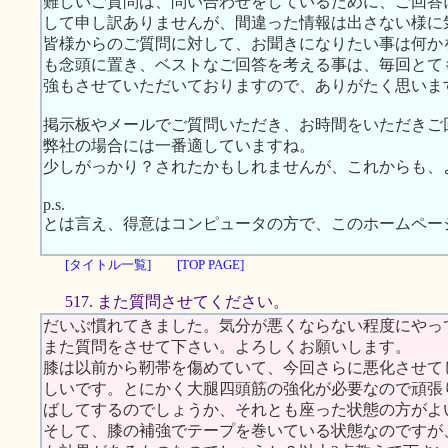
難しいご質問は、問い合わせをしているために、ご回答
して申し訳ありませんが、間違った情報は出さない様に
皆様からのご質問に対して、お聞きになりたい事は何か
も念頭に置き、ベストなご回答を考える事は、毎回とて
強もさせていただいておりますので、ありがたく思いま
掲示板やメールでご質問いただき、お時間をいただきご
弊社の場合には一番適していますね。
少しがっかり？されたかもしれませんが、これからも、
p.s.
とは言え、得意はコンピュータの方で、このホームペー
[タイトル一覧]
[TOP PAGE]
517. また質問させてください。
だいぶ慣れてきました。気分が悪くならない程度にやっ
また質問をさせて下さい。よろしくお願いします。
膝は以前から靭帯を傷めていて、今回さらに悪化させて
しいです。とにかく大腿四頭筋の強化が必要なので頑張
ばしてするのでしょうか、それとも座った状態の方がよ
そして、膝の補強でテープを巻いている状態なのですが