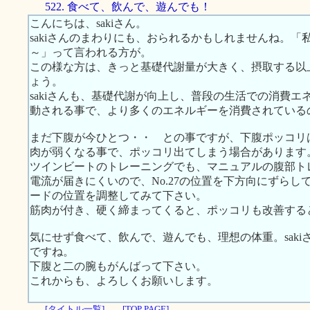
522. 食べて、飲んで、遊んでも！
こんにちは、sakiさん。
sakiさんのまわりにも、おられるかもしれませんね。
～」って言われる方が。
この様な方は、きっと基礎代謝量が大きく、摂取する以
ょう。
sakiさんも、基礎代謝が向上し、普段の生活での消費
動される事で、より多くのエネルギーを消費されている
まだ下腹が今ひとつ・・ との事ですが、下腹ポッコリ
肉が弱くなる事で、ポッコリ出てしまう場合があります
ツインビートのトレーニングでも、マニュアルの腹部ト
電流が届きにくいので、No.27の位置を下方向にずら
ードの位置を調整してみて下さい。
筋肉が付き、硬く締まってくると、ポッコリも改善する
気にせず食べて、飲んで、遊んでも、理想の体重。sak
ですね。
下腹と二の腕もがんばって下さい。
これからも、よろしくお願いします。
[タイトル一覧]
[TOP PAGE]