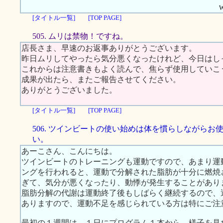
W
[タイトル一覧]
[TOP PAGE]
505. ムリは禁物！ですね。
店長さま、早速のお返事ありがとうございます。
昨日ムリしてやったら気分悪くなったけれど、今日はし
これからは注意書きもよく読んで、焦らず使用していこ
成果が出たら、またご報告させてください。
ありがとうございました。
[タイトル一覧]
[TOP PAGE]
506. ツインビートの使い始めは体を慣らしながらお
い。
あーこさん、こんにちは。
ツインビートのトレーニングも運動ですので、あまり運
ングを行われると、運動で分解された脂肪が十分に燃焼
ぎて、気分が悪くなったり、動悸が発生することがあり
脂肪分解の代謝は運動終了後もしばらく継続するので、
ありますので、運動不足を感じられている方は特にご注
最初の１週間は、１日にプログラム１本から、様子を見