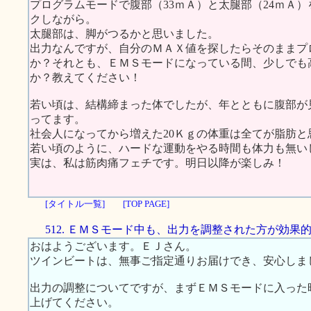
プログラムモードで腹部（33ｍＡ）と太腿部（24ｍＡ
クしながら。
太腿部は、脚がつるかと思いました。
出力なんですが、自分のＭＡＸ値を探したらそのままプ
か？それとも、ＥＭＳモードになっている間、少しでも
か？教えてください！
若い頃は、結構締まった体でしたが、年とともに腹部が
ってます。
社会人になってから増えた20Ｋｇの体重は全てが脂肪と
若い頃のように、ハードな運動をやる時間も体力も無い
実は、私は筋肉痛フェチです。明日以降が楽しみ！
[タイトル一覧]
[TOP PAGE]
512. ＥＭＳモード中も、出力を調整された方が効果
おはようございます。ＥＪさん。
ツインビートは、無事ご指定通りお届けでき、安心しま
出力の調整についてですが、まずＥＭＳモードに入った
上げてください。