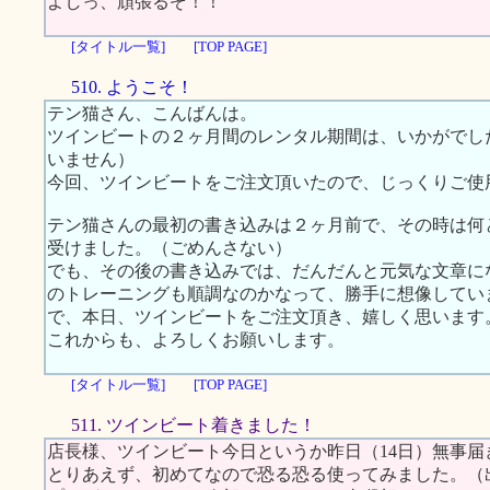
よしっ、頑張るぞ！！
[タイトル一覧]
[TOP PAGE]
510. ようこそ！
テン猫さん、こんばんは。
ツインビートの２ヶ月間のレンタル期間は、いかがでし
いません）
今回、ツインビートをご注文頂いたので、じっくりご使
テン猫さんの最初の書き込みは２ヶ月前で、その時は何
受けました。（ごめんさない）
でも、その後の書き込みでは、だんだんと元気な文章に
のトレーニングも順調なのかなって、勝手に想像してい
で、本日、ツインビートをご注文頂き、嬉しく思います
これからも、よろしくお願いします。
[タイトル一覧]
[TOP PAGE]
511. ツインビート着きました！
店長様、ツインビート今日というか昨日（14日）無事
とりあえず、初めてなので恐る恐る使ってみました。（