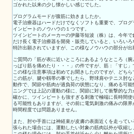
ゴかれた以来の少し懐かしい感じでした。
プログラムモードが腹筋に効きましたか。
電子治療器はハードだけでなくソフトも重要で、プログ
インビートのノウハウの１つです。
ツインビートのメーカーの伊藤等短波（株）は、今年で
だけ長く電子治療器を開発・販売していると、いろいろ
特許出願されていますが、この様なノウハウの部分が出
ご質問の「筋が表に近いところにあるようなところ（腕
っぱり筋を痛めたり・・・」の件ですが、筋：「すじ」
この様な注意事項は初めてお聞きしたのですが、どちら
この筋が、腱や靱帯の事でしたら、野球肩やテニス肘な
動作で、関節や筋肉が過負荷の状態になり、痛める可能
ニングでは上記の運動の様に、関節に対して衝撃的な力
確かに、ツインビートも強すぎる刺激で極端に長時間使
る可能性もありますが、その前に電気刺激の痛みの限界
時間程度では問題ありません。
また、肘や手首には神経束が皮膚の表面近くを走ってい
張られた場合には、運動したい対象の筋肉以外が収縮し
この様な場合には、肘や手首付近から少し離れた場所に