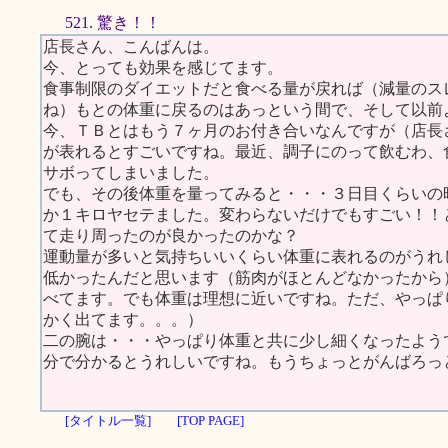
521. 驚き！！
店長さん、こんばんは。
今、とっても効果を感じてます。
食事制限のダイエットだと食べる量が戻れば（減量のス
ね）もとの体重に戻るのはあっという間で、そして以前
今、ＴＢとはもう７ヶ月のお付き合いなんですが（店長
が表れるとすごいですね。最近、調子にのって飲むわ、
サボってしまいました。
でも、その後体重を量ってみると・・・３日目くらいの
か１キロヤセテました。変わらないだけでもすごい！！と
て走り周ったのが良かったのかな？
運動量が多いと気持ちいいくらい体重に表れるのがうれ
低かったんだと思います（筋肉がほとんどなかったから
べてます。でも体重は理想に近いですね。ただ、やっぱ
かく出てます。。。）
二の腕は・・・やっぱり体重と共に少し細くなったよう
分で分かるとうれしいですね。もうちょっとがんばろっ
[タイトル一覧]
[TOP PAGE]