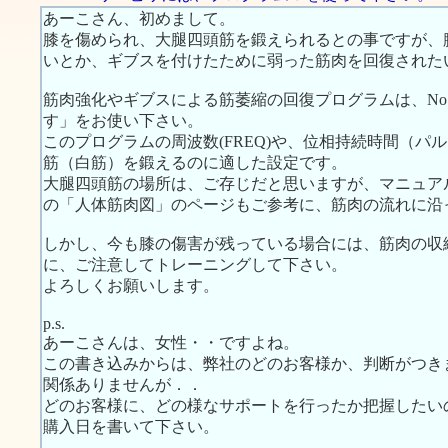
あーこさん、初めまして。
膝を傷められ、大腿四頭筋を鍛えられるとの事ですが、
いとか、ギブスを付けたために弱った筋肉を回復された
筋肉強化やギブスによる筋萎縮の回復プログラムは、No
す」をお使い下さい。
このプログラムの周波数(FREQ)や、位相持続時間（パ
筋（白筋）を鍛えるのに適した設定です。
大腿四頭筋の場所は、ご存じだと思いますが、マニュアルの筋肉
の「人体筋肉図」のページもご参考に、筋肉の流れに沿
しかし、今も膝の傷害が残っている場合には、筋肉の収
に、ご注意してトレーニングして下さい。
よろしくお願いします。
p.s.
あーこさんは、女性・・ですよね。
この書き込みからは、弊社のどのお客様か、判断がつき
関係ありませんが．．
どのお客様に、どの様なサポートを行ったか把握したい
購入日を書いて下さい。