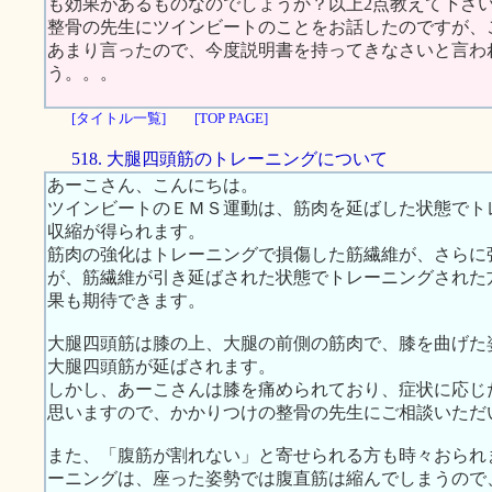
も効果があるものなのでしょうか？以上2点教えて下さ
整骨の先生にツインビートのことをお話したのですが、
あまり言ったので、今度説明書を持ってきなさいと言わ
う。。。
[タイトル一覧]
[TOP PAGE]
518. 大腿四頭筋のトレーニングについて
あーこさん、こんにちは。
ツインビートのＥＭＳ運動は、筋肉を延ばした状態でト
収縮が得られます。
筋肉の強化はトレーニングで損傷した筋繊維が、さらに
が、筋繊維が引き延ばされた状態でトレーニングされた
果も期待できます。
大腿四頭筋は膝の上、大腿の前側の筋肉で、膝を曲げた
大腿四頭筋が延ばされます。
しかし、あーこさんは膝を痛められており、症状に応じ
思いますので、かかりつけの整骨の先生にご相談いただ
また、「腹筋が割れない」と寄せられる方も時々おられ
ーニングは、座った姿勢では腹直筋は縮んでしまうので