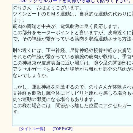
520. アクセルガードを関節から離して貼って下さい
のりさん、おはようございます。
ツインビートのＥＭＳ運動は、自発的な運動の代わりに
ます。
筋肉の両端と中央が、電気刺激に良く反応します。
この部分をモーターポイントと言いますが、皮膚近くに
で、その神経が繋がっている筋肉を収縮運動させる方法
肘の近くには、正中神経、尺骨神経や橈骨神経が皮膚近
それらの神経が繋がっている前腕の筋肉が収縮し、手首
この神経束が皮膚表面に近い場所は、腕や足の関節部に
アクセルガードを貼られた場所から離れた部分の筋肉が
ないでしょうか。
しかし、運動神経を刺激するので、のりさんが体験され
覚神経も刺激し腕全体にビリビリと痺れを感じる場合も
肉の運動の邪魔になる場合もあります。
この様な場合には、関節から離した位置にアクセルガー
す。
[タイトル一覧]
[TOP PAGE]