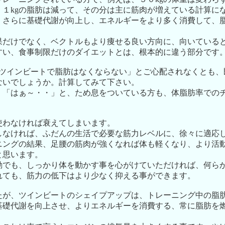
、１kgの脂肪は減って、その分は主に筋肉が増えている計算に
、さらに基礎代謝が向上し、エネルギーをより多く消費して、
果だけでなく、ベクトルもより痩せる良い方向に、向いている
すい、食事制限だけのダイエットとは、根本的に違う部分です
「ツインビートで脂肪はなくならない」とご心配されなくとも、
ないでしょうか。計算してみて下さい。
、「はぁ～・・」と、ため息をついている方も、体脂肪率での
使わなければ衰えてしまいます。
しなければ、ふだんの生活で必要な筋力レベルに、徐々に適応
ニングの結果、足腰の筋肉が強くなれば体も軽くなり、より活
と思います。
動でも、しっかり体を動かす事を心がけていただければ、何ら
れても、筋力の低下はより少なく抑える事ができます。
たが、ツインビートのシェイプアップは、トレーニング中の脂
基礎代謝を向上させ、よりエネルギーを消費する、常に脂肪を
。