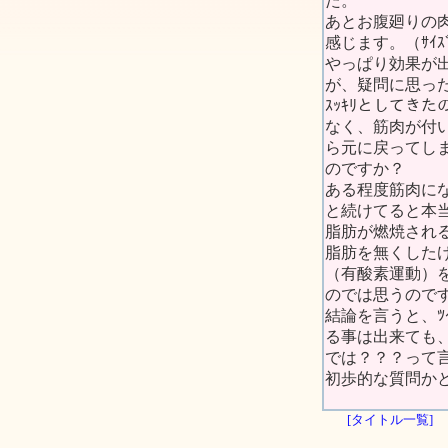
た。
あとお腹廻りの肉
感じます。（ｻｲ
やっぱり効果が
が、疑問に思っ
ｽｯｷﾘとしてき
なく、筋肉が付い
ら元に戻ってし
のですか？
ある程度筋肉に
と続けてると本
脂肪が燃焼され
脂肪を無くしたけ
（有酸素運動）
のでは思うのです
結論を言うと、ﾂ
る事は出来ても、
では？？？って
初歩的な質問か
[タイトル一覧]