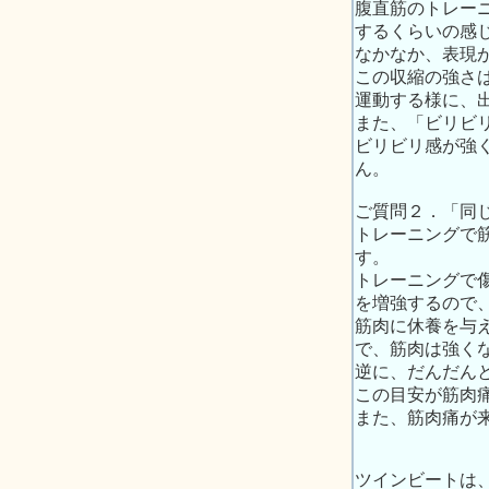
腹直筋のトレー
するくらいの感
なかなか、表現
この収縮の強さ
運動する様に、
また、「ビリビ
ビリビリ感が強
ん。
ご質問２．「同
トレーニングで
す。
トレーニングで
を増強するので
筋肉に休養を与
で、筋肉は強く
逆に、だんだん
この目安が筋肉
また、筋肉痛が
ツインビートは