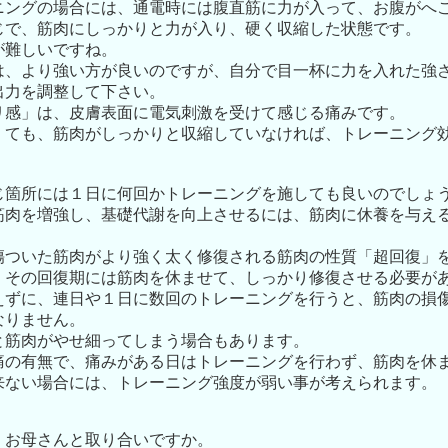
ニングの場合には、通電時には腹直筋に力が入って、お腹がへ
じで、筋肉にしっかりと力が入り、硬く収縮した状態です。
が難しいですね。
は、より強い方が良いのですが、自分で目一杯に力を入れた強
出力を調整して下さい。
リ感」は、皮膚表面に電気刺激を受けて感じる痛みです。
くても、筋肉がしっかりと収縮していなければ、トレーニング
じ箇所には１日に何回かトレーニングを施しても良いのでしょ
筋肉を増強し、基礎代謝を向上させるには、筋肉に休養を与え
傷ついた筋肉がより強く太く修復される筋肉の性質「超回復」
、その回復期には筋肉を休ませて、しっかり修復させる必要が
えずに、連日や１日に数回のトレーニングを行うと、筋肉の損
なりません。
と筋肉がやせ細ってしまう場合もあります。
痛の有無で、痛みがある日はトレーニングを行わず、筋肉を休
来ない場合には、トレーニング強度が弱い事が考えられます。
、お母さんと取り合いですか。