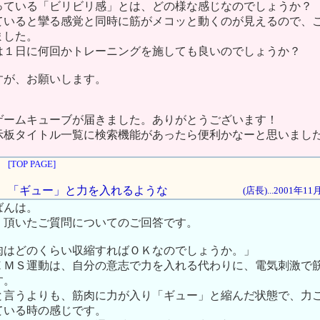
いる「ビリビリ感」とは、どの様な感じなのでしょうか？
ると攣る感覚と同時に筋がメコッと動くのが見えるので、こ
ました。
は１日に何回かトレーニングを施しても良いのでしょうか？
すが、お願いします。
ゲームキューブが届きました。ありがとうございます！
イトル一覧に検索機能があったら便利かなーと思いまし
[TOP PAGE]
ぶに、「ギュー」と力を入れるような
(店長)...2001年1
ばんは。
、頂いたご質問についてのご回答です。
肉はどのくらい収縮すればＯＫなのでしょうか。」
ＥＭＳ運動は、自分の意志で力を入れる代わりに、電気刺激で
す。
と言うよりも、筋肉に力が入り「ギュー」と縮んだ状態で、力
ている時の感じです。