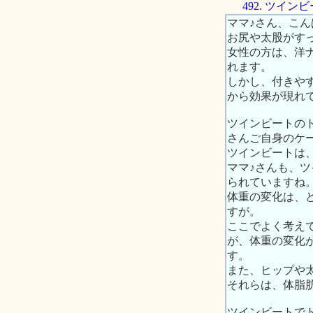
492. ツイ
ママ♪さん、こん
お尻や太股がす
女性の方は、洋
れます。
しかし、付きや
から効果が現れ
ツインビートの
さんご自身のケ
ツインビートは
ママ♪さんも、
られていますね
体重の変化は、
すが。
ここでよく考え
が、体重の変化
す。
また、ヒップや
それらは、体脂
ツインビートで