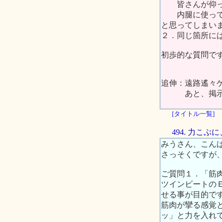
皆さんが仰って
内腿に使ってい
と思ってしまい
２．同じ箇所に
初歩的な質問で
追伸：遠路遙々
あと、掲示板タ
[タイトル一覧]
494. 力こ
みうさん、こん
さっそくですが
ご質問１．「筋
ツインビートの
せる事が目的で
筋肉が攣る感覚
ッ」と力を入れ