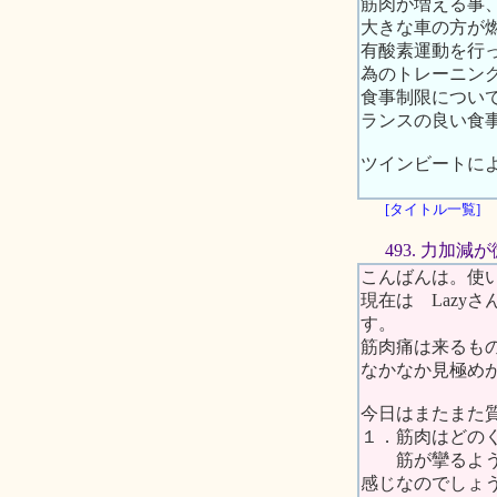
筋肉が増える事
大きな車の方が
有酸素運動を行
為のトレーニン
食事制限につい
ランスの良い食
ツインビートに
[タイトル一覧]
493. 力加減
こんばんは。使
現在は Lazy
す。
筋肉痛は来るも
なかなか見極め
今日はまたまた
１．筋肉はどの
筋が攣るような
感じなのでしょ