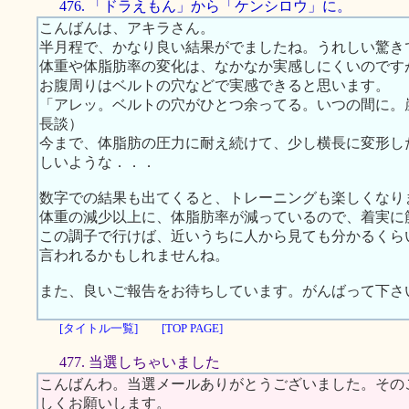
476. 「ドラえもん」から「ケンシロウ」に。
こんばんは、アキラさん。
半月程で、かなり良い結果がでましたね。うれしい驚き
体重や体脂肪率の変化は、なかなか実感しにくいのです
お腹周りはベルトの穴などで実感できると思います。
「アレッ。ベルトの穴がひとつ余ってる。いつの間に。
長談）
今まで、体脂肪の圧力に耐え続けて、少し横長に変形し
しいような．．．
数字での結果も出てくると、トレーニングも楽しくなり
体重の減少以上に、体脂肪率が減っているので、着実に
この調子で行けば、近いうちに人から見ても分かるくら
言われるかもしれませんね。
また、良いご報告をお待ちしています。がんばって下さ
[タイトル一覧]
[TOP PAGE]
477. 当選しちゃいました
こんばんわ。当選メールありがとうございました。その
しくお願いします。