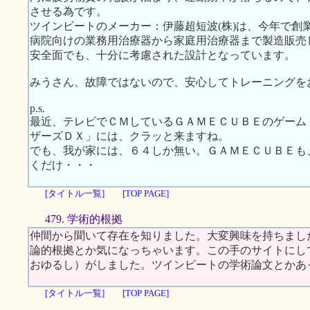
させる為です。
ツインビートのメーカー：伊藤超短波(株)は、今年で創
病院向けの業務用治療器から家庭用治療器まで製造販売
安全面でも、十分に考慮された設計となっています。
みうさん、故障ではないので、安心してトレーニングを
p.s.
最近、テレビでＣＭしているＧＡＭＥＣＵＢＥのゲーム
ザーズＤＸ」には、クラッと来ますね。
でも、我が家には、６４しか無い。ＧＡＭＥＣＵＢＥも
くだけ・・・
[タイトル一覧]
[TOP PAGE]
479. 学術的根拠
仲間から聞いて存在を知りました。大変興味を持ちまし
論的根拠とか気になっちゃいます。この手のサイトにし
おゆるし）がしました。ツインビートの学術論文とかあ
[タイトル一覧]
[TOP PAGE]