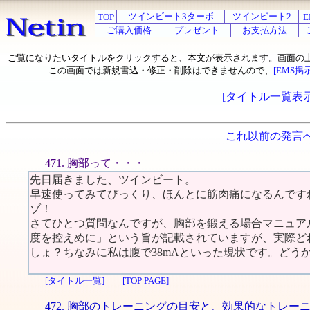
ツインビート3ターボ
ツインビート2
TOP
E
ご購入価格
プレゼント
お支払方法
ご覧になりたいタイトルをクリックすると、本文が表示されます。画面の
この画面では新規書込・修正・削除はできませんので、
[EMS掲
[タイトル一覧表示
これ以前の発言
471. 胸部って・・・
先日届きました、ツインビート。
早速使ってみてびっくり、ほんとに筋肉痛になるんです
ゾ！
さてひとつ質問なんですが、胸部を鍛える場合マニュア
度を控えめに」という旨が記載されていますが、実際ど
しょ？ちなみに私は腹で38mAといった現状です。どう
[タイトル一覧]
[TOP PAGE]
472. 胸部のトレーニングの目安と、効果的なトレー