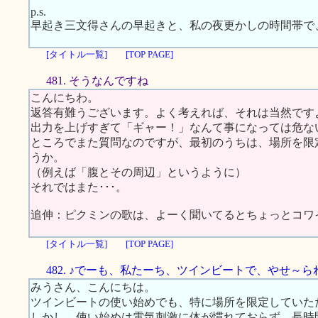
p.s.
早起き三文得さんの早起きと、私の夜更かしの時間帯で
[タイトル一覧]
[TOP PAGE]
481. そうなんですね
こんにちわ。
返答有難うございます。よく考えれば、それは当然です
出力を上げすぎて「ギャー！」なんて事になっては危な
ところでまた質問なのですが、最初のうちは、場所を限
うか。
（例えば「腹とその周辺」というように）
それではまた･･･。
追伸：ピクミンの歌は、よーく聞いてるとちょっとコワ
[タイトル一覧]
[TOP PAGE]
482. ♪でーも、私たーち、ツインビートで、やせ～
みうさん、こんにちは。
ツインビートの使い始めでも、特に場所を限定していた
しかし、使い始めは電気刺激に体が慣れておらず、長時