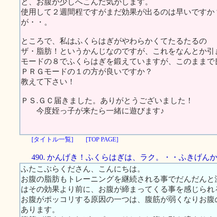
と、お腹が少しへこんだ気がします。
使用して２週間程ですがまだ効果が出るのは早いですか
が・・。
ところで、私はふくらはぎがやわらかくてたるたるの
ザ・脂肪！というかんじなのですが、これをなんとか引
モードの８でふくらはぎを鍛えていますが、このままで
ＰＲＧモードの１の方が良いですか？
教えて下さい！
ＰＳ.ＧＣ届きました。ありがとうございました！
今度姪っ子が来たら一緒に遊びます♪
[タイトル一覧]
[TOP PAGE]
490. かんげき！ふくらはぎは、ラク。・・ふきげん
ふたこぶらくださん、こんにちは。
お腹の脂肪もトレーニングを継続される事でだんだんと
はその効果より前に、お腹が締まってくる事を感じられ
お腹がポッコリする原因の一つは、腹筋が弱くなりお腹
あります。