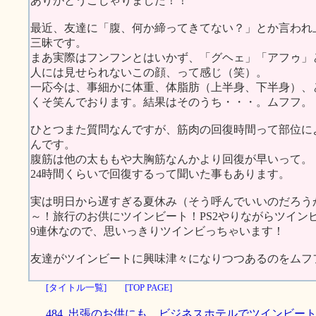
ありがとうごじゃりました！！
最近、友達に「腹、何か締ってきてない？」とか言われ
三昧です。
まあ実際はフンフンとはいかず、「グヘェ」「アフゥ」
人には見せられないこの顔、って感じ（笑）。
一応今は、事細かに体重、体脂肪（上半身、下半身）、
くそ笑んでおります。結果はそのうち・・・。ムフフ。
ひとつまた質問なんですが、筋肉の回復時間って部位に
んです。
腹筋は他の太ももや大胸筋なんかより回復が早いって。
24時間くらいで回復するって聞いた事もあります。
実は明日から遅すぎる夏休み（そう呼んでいいのだろう
～！旅行のお供にツインビート！PS2やりながらツイン
9連休なので、思いっきりツインビっちゃいます！
友達がツインビートに興味津々になりつつあるのをムフ
[タイトル一覧]
[TOP PAGE]
484. 出張のお供にも、ビジネスホテルでツインビー