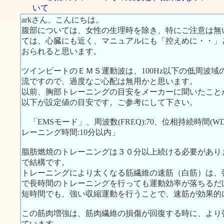
いて
arkさん、こんにちは。
腹部については、女性の生理時を除き、特にご注意は無
ては、心臓にも近く、マニュアルにも「控えめに・・」
おられると思います。
ツインビートのＥＭＳ運動波は、100Hz以下の低周波
流ですので、過度なご心配は無用かと思います。
以前、胸部トレーニングの目安をメーカーに聞いたこと
以下が設定値の目安です。ご参考にして下さい。
「EMSモード」、周波数(FREQ):70、位相持続時間(WDTH):
レーニング時間:10分以内」
脂肪燃焼のトレーニングは３０分以上続ける必要があり
で結構です。
トレーニングにより太くなる筋繊維の速筋（白筋）は、
で長時間のトレーニングを行っても運動効率が落ちるだ
短時間でも、強い収縮運動を行うことで、速筋が効果的
この筋肉増強は、筋肉繊維の損傷が回復する時に、より
ています。