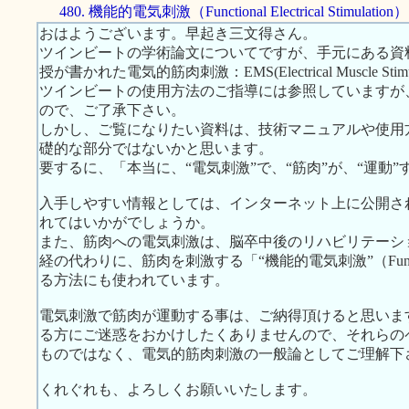
480. 機能的電気刺激（Functional Electrical Stimulation）
おはようございます。早起き三文得さん。
ツインビートの学術論文についてですが、手元にある資
授が書かれた電気的筋肉刺激：EMS(Electrical Muscle S
ツインビートの使用方法のご指導には参照していますが
ので、ご了承下さい。
しかし、ご覧になりたい資料は、技術マニュアルや使用
礎的な部分ではないかと思います。
要するに、「本当に、“電気刺激”で、“筋肉”が、“運動
入手しやすい情報としては、インターネット上に公開さ
れてはいかがでしょうか。
また、筋肉への電気刺激は、脳卒中後のリハビリテーシ
経の代わりに、筋肉を刺激する「“機能的電気刺激”（Functional E
る方法にも使われています。
電気刺激で筋肉が運動する事は、ご納得頂けると思いま
る方にご迷惑をおかけしたくありませんので、それらの
ものではなく、電気的筋肉刺激の一般論としてご理解下
くれぐれも、よろしくお願いいたします。