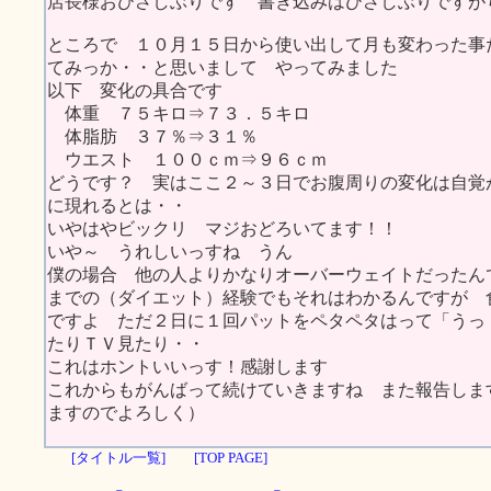
店長様おひさしぶりです 書き込みはひさしぶりですが
ところで １０月１５日から使い出して月も変わった事
てみっか・・と思いまして やってみました
以下 変化の具合です
体重 ７５キロ⇒７３．５キロ
体脂肪 ３７％⇒３１％
ウエスト １００ｃｍ⇒９６ｃｍ
どうです？ 実はここ２～３日でお腹周りの変化は自覚
に現れるとは・・
いやはやビックリ マジおどろいてます！！
いや～ うれしいっすね うん
僕の場合 他の人よりかなりオーバーウェイトだったん
までの（ダイエット）経験でもそれはわかるんですが 
ですよ ただ２日に１回パットをペタペタはって「うっ・
たりＴＶ見たり・・
これはホントいいっす！感謝します
これからもがんばって続けていきますね また報告しま
ますのでよろしく）
[タイトル一覧]
[TOP PAGE]