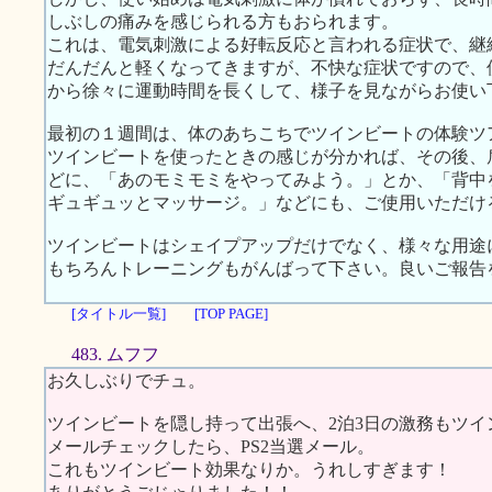
しぶしの痛みを感じられる方もおられます。
これは、電気刺激による好転反応と言われる症状で、継
だんだんと軽くなってきますが、不快な症状ですので、
から徐々に運動時間を長くして、様子を見ながらお使い
最初の１週間は、体のあちこちでツインビートの体験ツ
ツインビートを使ったときの感じが分かれば、その後、
どに、「あのモミモミをやってみよう。」とか、「背中
ギュギュッとマッサージ。」などにも、ご使用いただけ
ツインビートはシェイプアップだけでなく、様々な用途
もちろんトレーニングもがんばって下さい。良いご報告
[タイトル一覧]
[TOP PAGE]
483. ムフフ
お久しぶりでチュ。
ツインビートを隠し持って出張へ、2泊3日の激務もツ
メールチェックしたら、PS2当選メール。
これもツインビート効果なりか。うれしすぎます！