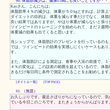
60. 体脂肪減少は、健康の為にも良いことですが・・
Kayさん、こんにちは。
体脂肪率４％の減少は、体重が５０kgとすれば、計算上
ダイエットの目的は、体重を減らす事だけでなく、体脂
良い結果ではありますが、やはり体重が減らないと張り
ツインビートのトレーニングを始められて、まだ２週間
体重減の効果も出てくると思います。
当ショップで、体脂肪計のプレゼントを行っているのも、
では、ツインビートの効果を実感しにくいケースもあり
す。
また、体脂肪計による測定は、食事や入浴の前後で、１
４％の変化は、この誤差の範囲を超えているので、体脂
きるだけ毎日同じ条件で測定されることをお勧めします
[タイトル一覧]
[TOP PAGE]
61. （無題）
お久しぶりです。最近さぼりがちになっているので、気
ている今日このごろです。またきょうからがんばります