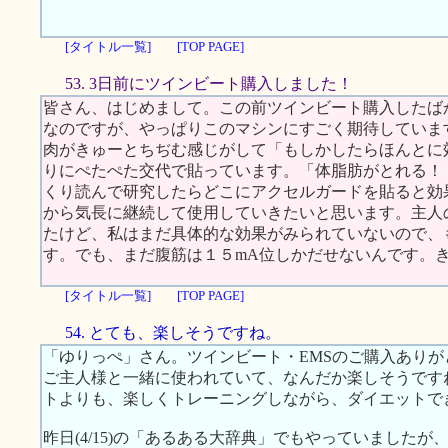
[タイトル一覧]
[TOP PAGE]
53. 3日前にツインビート購入しました！
皆さん、はじめまして。この前ツインビート購入したば
なのですが、やっぱりこのマシンにすごく期待していま
肉がきゅーとちぢむ感じがして「もしかしたらほんとに
りにぺたぺた交代で貼っています。「体脂肪がとれる！
くり読んで研究したらどこにアクセルガードを貼ると効
から気長に継続して使用していきたいと思います。主人
たけど、私はまだ具体的な効果がみられていないので、
す。でも、まだ腹筋は１５mA位しかだせないんです。
[タイトル一覧]
[TOP PAGE]
54. とても、楽しそうですね。
「ゆりっぺ」さん。ツインビート・EMSのご購入ありが
ご主人様と一緒に使われていて、なんだか楽しそうです
トよりも、楽しくトレーニングしながら、ダイエットで
昨日(4/15)の「あるある大辞典」でもやっていました