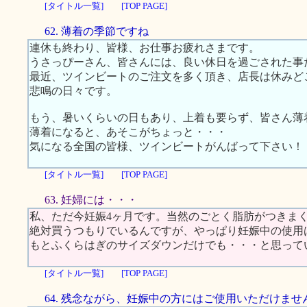
[タイトル一覧]
[TOP PAGE]
62. 薄着の季節ですね
連休も終わり、皆様、お仕事お疲れさまです。
うさっぴーさん、皆さんには、良い休日を過ごされた事
最近、ツインビートのご注文を多く頂き、店長は休みど
悲鳴の日々です。
もう、暑いくらいの日もあり、上着も要らず、皆さん薄
薄着になると、あそこがちょっと・・・
気になる全国の皆様、ツインビートがんばって下さい！
[タイトル一覧]
[TOP PAGE]
63. 妊婦には・・・
私、ただ今妊娠4ヶ月です。当然のごとく脂肪がつきま
絶対買うつもりでいるんですが、やっぱり妊娠中の使用
もとふくらはぎのサイズダウンだけでも・・・と思って
[タイトル一覧]
[TOP PAGE]
64. 残念ながら、妊娠中の方にはご使用いただけませ