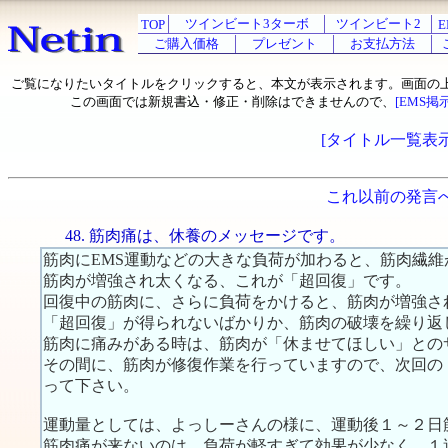
ツインビート3ターボ
ツインビート2
TOP
E
ご購入価格
プレゼント
お支払方法
ご覧になりたいタイトルをクリックすると、本文が表示されます。画面の
この画面では新規書込・修正・削除はできませんので、
[EMS掲
[タイトル一覧表示
これ以前の発言
48. 筋肉痛は、休養のメッセージです。
筋肉にEMS運動などの大きな負荷が加わると、筋肉繊
筋肉が増強され太くなる、これが「超回復」です。
回復中の筋肉に、さらに負荷をかけると、筋肉が増強さ
「超回復」が得られないばかりか、筋肉の破壊を繰り返
筋肉に痛みがある時は、筋肉が「休ませてほしい」との
その間に、筋肉が修復作業を行っていますので、次回の
って下さい。
運動量としては、よっしーさんの様に、運動後１～２日
筋肉痛が来ないのは、負荷が軽すぎて効果が少なく、１