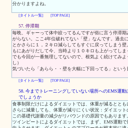
分かりますよね。
[タイトル一覧]
[TOP PAGE]
57. 停滞期
毎晩、ギャーって体中絞ってるんですが俗に言う停滞期
がらない。ここ4年位破れてない「壁」なんです。過去
とかさらに１，２キロ減らしてもすぐに戻ってしまう壁
もにあがりだして今、当時より１０キロも上がってしま
でも今回が一番無理してないので、根気よく続けてみよ
し）
気づいたら「あらら・・壁を大幅に下回ってる」という
[タイトル一覧]
[TOP PAGE]
58. 今までトレーニングしていない場所へのEMS運
でしょうか
食事制限だけによるダイエットでは、体重が減るととも
さらに減量しても、体重が減りにくい状況：ダイエット
この基礎代謝量の減少がリバウンドの原因でもあります
ツインビートによるダイエットでは、まず、EMS運動
向上させます。ダイエットへのアプローチが根本的に違