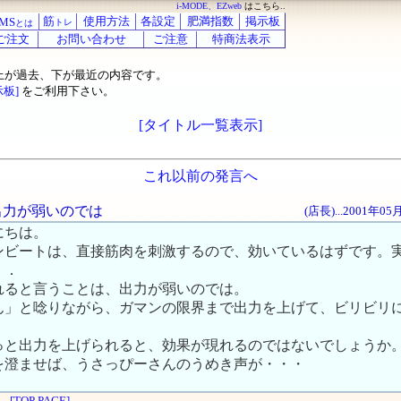
i-MODE、EZweb
はこちら..
筋
使用方法
各設定
肥満指数
掲示板
MS
トレ
とは
ご注文
お問い合わせ
ご注意
特商法表示
上が過去、下が最近の内容です。
示板]
をご利用下さい。
[タイトル一覧表示]
これ以前の発言へ
、出力が弱いのでは
(店長)...2001年0
にちは。
ンビートは、直接筋肉を刺激するので、効いているはずです。
．．
れると言うことは、出力が弱いのでは。
ん」と唸りながら、ガマンの限界まで出力を上げて、ビリビリ
っと出力を上げられると、効果が現れるのではないでしょうか
を澄ませば、うさっぴーさんのうめき声が・・・
[TOP PAGE]