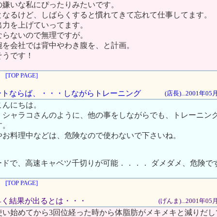
の嫌いな私にぴったりみたいです。
となるけど、しばらくすると慣れてきて忘れて仕事してます。
出力を上げていってます。
ならないので無理ですが。
腕を会社では背中やわき腹を、と計画。
そうです！
[TOP PAGE]
ンビートならば、・・・しながらトレーニング
(店長)...2001年0
こんにちは。
、シャラコさんのように、他の事をしながらでも、トレーニン
す。
やお料理中などは、危険なので使わないで下さいね。
ードで、高速キャベツ千切りが可能．．．． ダメダメ、危険で
[TOP PAGE]
に早く結果が出るとは・・・
(げんま)...2001年0
使い始めてから3回位経った時から体脂肪がメキメキと減りだし