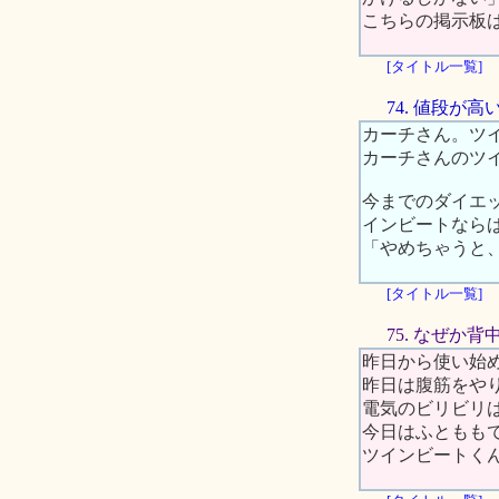
こちらの掲示板
[タイトル一覧]
74. 値段が
カーチさん。ツ
カーチさんのツ
今までのダイエ
インビートなら
「やめちゃうと
[タイトル一覧]
75. なぜか
昨日から使い始
昨日は腹筋をや
電気のビリビリ
今日はふともも
ツインビートく