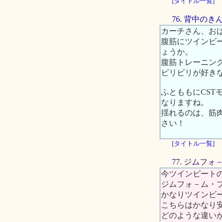
[タイトル一覧]
76. 背中の
カーチさん、お
腹筋にツインビ
ょうか。
腹筋トレーニン
ビリビリが好き
ふとももにCS
なりますね。
揺れるのは、筋
さい！
[タイトル一覧]
77. ジムフ
今ツインビート
ジムフォ－ム・
かなりツインビ
こちらはかなり安
どのような違い