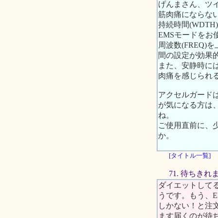
げんまさん、ツ
筋肉痛にならない
持続時間(WDT
EMSモードを
周波数(FREQ
間の設定が効果的
また、安静時に
肉痛を感じられ
アクセルガード
が気になる方は
ね。
ご使用直前に、
か。
[タイトル一覧]
71. 待ちき
ダイエットして
うです。もう、E
しかない！と注
ます届くのが待