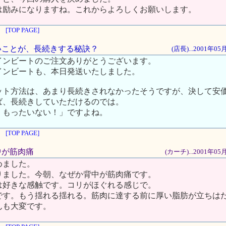
は励みになりますね。これからよろしくお願いします。
[TOP PAGE]
高いことが、長続きする秘訣？
(店長)...2001年0
インビートのご注文ありがとうございます。
インビートも、本日発送いたしました。
ット方法は、あまり長続きされなかったそうですが、決して安
ば、長続きしていただけるのでは。
、もったいない！」ですよね。
[TOP PAGE]
背中が筋肉痛
(カーチ)...2001年0
めました。
りました。今朝、なぜか背中が筋肉痛です。
は好きな感触です。コリがほぐれる感じで。
です。もう揺れる揺れる。筋肉に達する前に厚い脂肪が立ちは
んも大変です。