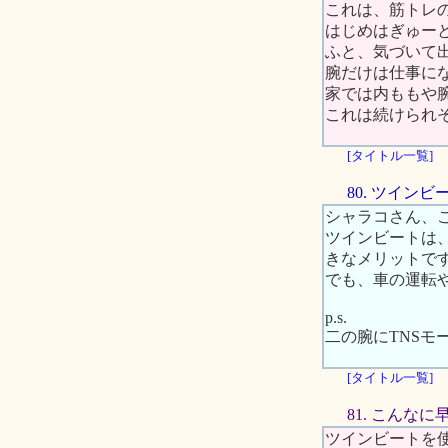
これは、筋トレ
はじめはぎゅー
ふと、気づいて
腕だけは仕事に
家では内ももや
これは続けられ
[タイトル一覧]
80. ツイ
シャラコさん、
ツインビートは
きなメリットで
でも、車の運転
p.s.
二の腕にTNSモ
[タイトル一覧]
81. こんな
ツインビートを