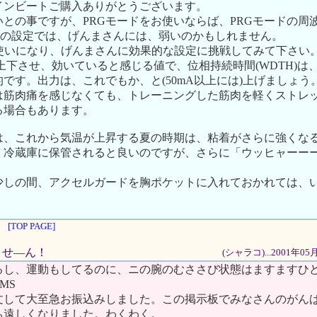
インビートご購入ありがとうございます。
との事ですが、PRGモードをお使いならば、PRGモードの周波数
H)の設定では、げんまさんには、弱いのかもしれません。
お使いになり、げんまさんに効果的な設定に挑戦してみて下さい
)を上下させ、効いていると感じる値で、位相持続時間(WDTH)
です。出力は、これでもか、と(50mA以上には)上げましょう
は筋肉痛を感じなくても、トレーニングした筋肉を軽くストレ
る場合もあります。
は、これから気温が上昇する夏の時期は、粘着がさらに強くな
、冷蔵庫に保管されると良いのですが、さらに「ウッヒャーー
少しの間、アクセルガードを胸ポケットに入れておかれては、
[TOP PAGE]
れませ―ん！
(シャラコ)...2001年0
るし、運動もしてるのに、ニの腕のむささび状態はますますひ
MS
文して大至急お振込みしました。この掲示板でみなさんのがん
ち遠しくなりました。わくわく。