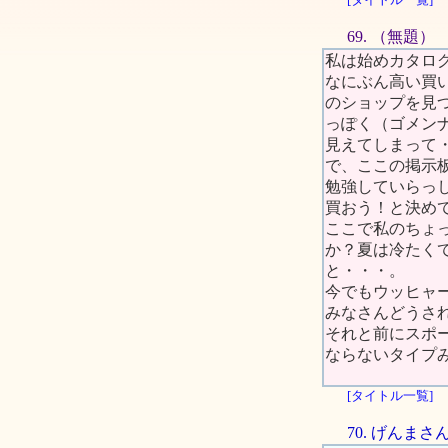
69. （無題）
私は始めカタロ
なにぶん高い買
のショップを見
っぽく（ゴメンナサ
見えてしまって
で、ここの掲示
勉強していらっ
買おう！と決め
ここで私のちょ
か？夏は冷たく
と・・・。
今でもウッヒャ
みなさんどうさ
それと前にスポ
ならないタイプ
[タイトル一覧]
70. げんま