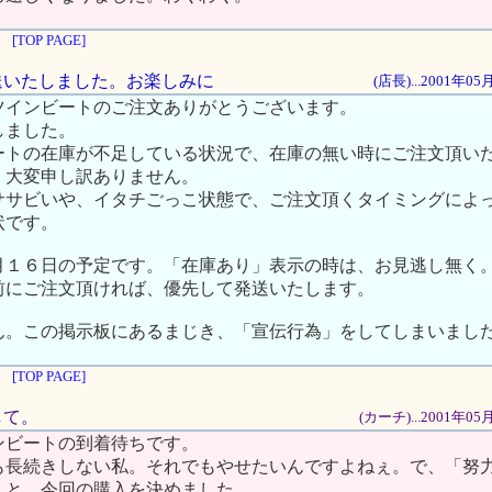
[TOP PAGE]
発送いたしました。お楽しみに
(店長)...2001年0
ツインビートのご注文ありがとうございます。
しました。
ートの在庫が不足している状況で、在庫の無い時にご注文頂い
、大変申し訳ありません。
ササビいや、イタチごっこ状態で、ご注文頂くタイミングによ
状です。
月１６日の予定です。「在庫あり」表示の時は、お見逃し無く
前にご注文頂ければ、優先して発送いたします。
ん。この掲示板にあるまじき、「宣伝行為」をしてしまいまし
[TOP PAGE]
して。
(カーチ)...2001年0
ンビートの到着待ちです。
も長続きしない私。それでもやせたいんですよねぇ。で、「努
」と、今回の購入を決めました。