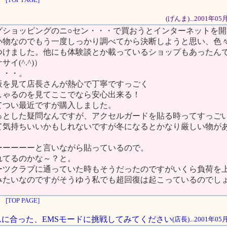
(げんま)...2001年0
グショッピングのニ○セン・・・で買おうとインターネットを開
い物なのでもう一度しっかり調べてから決断しようと思い、色
つけました。他にも体験談とか載っているショップもあったん
イ(^.^)）
・・・。
板を見て店長さんが熱心で丁寧ですっごく
しゃるのを見てここでなら安心出来る！
てつい最近ですが購入しました。
っとした疑問なんですが、アクセルガードを貼る時ってすっご
て気持ちいいかもしれないですが冬になるとかなり厳しい物が
ーーーーーと言いながら貼っているので。
れてるのかな～？と。
ーツクラブに通っていた時もそうだったのですがいくら負荷を
みたいなのですがそうゆう私でも超回復は起こっているのでし
[TOP PAGE]
さんに合った、EMSモードに挑戦してみてください
(店長)...2001年0