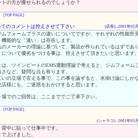
ートの方が痩せられるのでしょうか？
[TOP PAGE]
ついてのコメントは控えさせて下さい
(店長)...2001年0
ジムフォームプラスの違いについてですが、それぞれの性能所
・機能的な「違い」は存在します。
れのメーカーの理論に基づいて、製品が作られているはずであ
」について優劣をつける事は、控えさせて頂きたいと思います
とは、ツインビートのEMS運動理論で考えると、ジムフォーム
短さなど、疑問な点も有ります。
互いの立場で言える事で、この事を論ずると、水掛け論にしか
売店様にも、ご迷惑をおかけすると思います。
う場でのご回答は、ここまででご了承下さい。
[TOP PAGE]
(シャラコ)...2001年0
。背中に貼って仕事中です。
まで上げました。