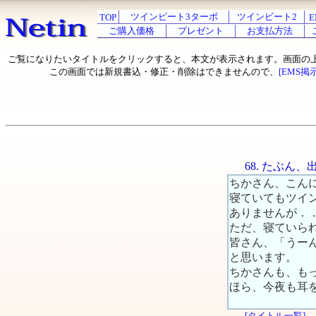
ツインビート3ターボ
ツインビート2
TOP
E
ご購入価格
プレゼント
お支払方法
ご覧になりたいタイトルをクリックすると、本文が表示されます。画面の
この画面では新規書込・修正・削除はできませんので、
[EMS掲
68. たぶん
ちかさん、こん
寝ていてもツイ
ありませんが．
ただ、寝ていら
皆さん、「うー
と思います。
ちかさんも、も
ほら、今夜も耳
[タイトル一覧]