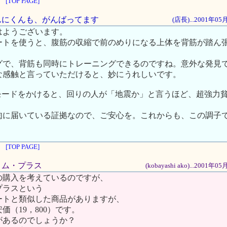
[TOP PAGE]
きんにくんも、がんばってます
(店長)...2001年0
はようございます。
ートを使うと、腹筋の収縮で前のめりになる上体を背筋が踏ん
グで、背筋も同時にトレーニングできるのですね。意外な発見
な感触と言っていただけると、妙にうれしいです。
Tモードをかけると、回りの人が「地震か」と言うほど、超強力
肉に届いている証拠なので、ご安心を。これからも、この調子
[TOP PAGE]
ォ－ム・プラス
(kobayashi ako)...2001
の購入を考えているのですが、
プラスという
ートと類似した商品がありますが、
価（19，800）です。
があるのでしょうか？