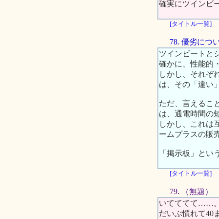
確実にツインビ
[タイトル一覧]
78. 優劣に
ツインビートと
確かに、性能的
しかし、それぞ
は、その「違い
ただ、言えるこ
は、通電時間の
しかし、これは
ームプラスの販
「掲示板」とい
[タイトル一覧]
79. （無題）
いてててて……
だいぶ慣れて40