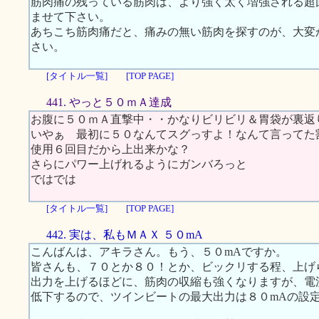
筋肉痛の残っている筋肉は、より強く太く増強される超
ませて下さい。
あちこち筋肉痛だと、痛みの無い筋肉を探すのが、大変
さい。
[タイトル一覧]
[TOP PAGE]
441. やっと５０ｍＡ達成
お腹に５０ｍＡ直撃中・・かなりビリビリ＆胃袋が裏返
いやぁ 最初に５０なんてスグっすよ！なんて言ってた
使用６回目だから上出来かな？
さらにパワー上げれるようにガンバろっと
ではでは
[タイトル一覧]
[TOP PAGE]
442. 実は、私もＭＡＸ ５０mA
こんばんは、アキラさん。もう、５０mAですか。
皆さんも、７０とか８０！とか、ビックリする程、上げ
出力を上げるほどに、筋肉の収縮も強くなりますが、電
低下するので、ツインビートの最大出力は８０mAの設