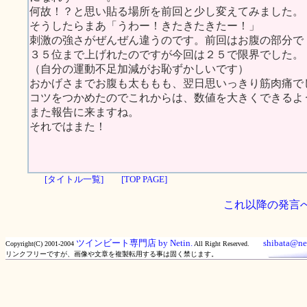
何故！？と思い貼る場所を前回と少し変えてみました。
そうしたらまあ「うわー！きたきたきたー！」
刺激の強さがぜんぜん違うのです。前回はお腹の部分で
３５位まで上げれたのですが今回は２５で限界でした。
（自分の運動不足加減がお恥ずかしいです）
おかげさまでお腹も太ももも、翌日思いっきり筋肉痛で
コツをつかめたのでこれからは、数値を大きくできるよ
また報告に来ますね。
それではまた！
[タイトル一覧]
[TOP PAGE]
これ以降の発言
ツインビート専門店 by Netin.
shibata@net
Copyright(C) 2001-2004
All Right Reserved.
リンクフリーですが、画像や文章を複製転用する事は固く禁じます。