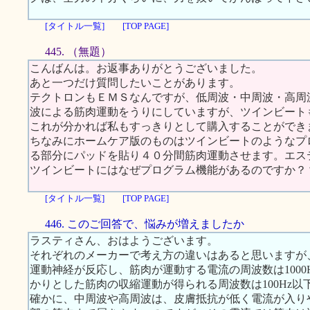
[タイトル一覧]
[TOP PAGE]
445. （無題）
こんばんは。お返事ありがとうございました。
あと一つだけ質問したいことがあります。
テクトロンもＥＭＳなんですが、低周波・中周波・高周
波による筋肉運動をうりにしていますが、ツインビート
これが分かれば私もすっきりとして購入することができ
ちなみにホームケア版のものはツインビートのようなプ
る部分にパッドを貼り４０分間筋肉運動させます。エス
ツインビートにはなぜプログラム機能があるのですか？
[タイトル一覧]
[TOP PAGE]
446. このご回答で、悩みが増えましたか
ラスティさん、おはようございます。
それぞれのメーカーで考え方の違いはあると思いますが
運動神経が反応し、筋肉が運動する電流の周波数は100
かりとした筋肉の収縮運動が得られる周波数は100Hz以
確かに、中周波や高周波は、皮膚抵抗が低く電流が入り