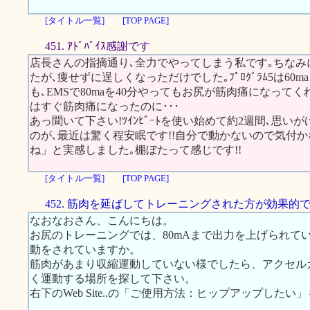
[タイトル一覧]
[TOP PAGE]
451. ｱﾄﾞﾊﾞｲｽ感謝です
店長さんの指摘通り､全力でやってしまう私です｡ちなみにｽｶ
たが､痩せずに逞しくなっただけでした｡ﾌﾟﾛｸﾞﾗﾑ5は60
も､EMSで80maを40分やってもお尻が筋肉痛になって
はすぐ筋肉痛になったのに･･･
あっ聞いて下さい!ﾂｲﾝﾋﾞｰﾄを使い始めて約2週間､思
のが､最近は驚く程安眠です!!自分で動かないので気付
ね」と実感しました｡棚ぼたって感じです!!
[タイトル一覧]
[TOP PAGE]
452. 筋肉を延ばしてトレーニングされた方が効果的
なおなおさん、こんにちは。
お尻のトレーニングでは、80mAまで出力を上げられて
動をされていますか。
筋肉があまり収縮運動していない様でしたら、アクセル
く運動する場所を探して下さい。
右下のWeb Site..の「ご使用方法：ヒップアップした