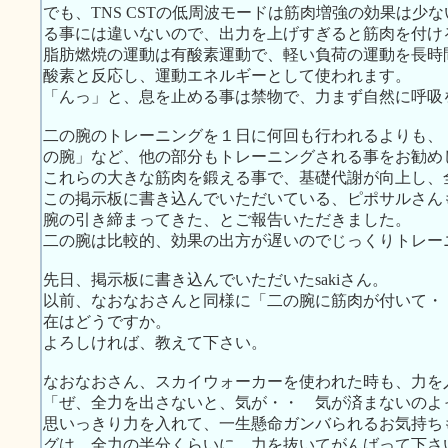
でも、TNS CSTの低周波モードは筋肉増強の効果は少
る事には違いないので、出力を上げすぎると筋肉を付け
脂肪燃焼の運動は有酸素運動で、軽い負荷の運動を長時
酸素と反応し、運動エネルギーとして使われます。
「んっ」と、息を止める事は禁物で、力まず自然に呼吸
二の腕のトレーニングを１日に何回も行われるよりも、
の腕」など、他の部分もトレーニングされる事をお勧め
これらの大きな筋肉を鍛える事で、基礎代謝が向上し、
この掲示板に書き込んでいただいている、ピポサルさん
腕の引き締まってきた、とご報告いただきました。
二の腕は比較的、効果の出方が遅いのでじっくりトレー
先日、掲示板に書き込んでいただいたsakiさん。
以前、なおなおさんと同様に「二の腕に筋肉が付いて・
在はどうですか。
よろしければ、教えて下さい。
なおなおさん、スカイウォーカーを使われた時も、力を
「ぜ、全力を出さないと、気が・・ 気が済まないのよ
思いっきり力を入れて、一生懸命ガンバられるお気持ち
グは、全力の半分くらいに、力を抜いてがんばって下さ