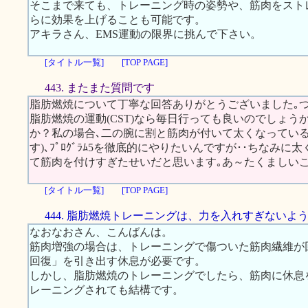
そこまで来ても、トレーニング時の姿勢や、筋肉をスト
らに効果を上げることも可能です。
アキラさん、EMS運動の限界に挑んで下さい。
[タイトル一覧]
[TOP PAGE]
443. またまた質問です
脂肪燃焼について丁寧な回答ありがとうございました｡
脂肪燃焼の運動(CST)なら毎日行っても良いのでしょう
か？私の場合､二の腕に割と筋肉が付いて太くなっている
す)､ﾌﾟﾛｸﾞﾗﾑ5を徹底的にやりたいんですが･･ちなみに太
て筋肉を付けすぎたせいだと思います｡あ～たくましいこ
[タイトル一覧]
[TOP PAGE]
444. 脂肪燃焼トレーニングは、力を入れすぎないよ
なおなおさん、こんばんは。
筋肉増強の場合は、トレーニングで傷ついた筋肉繊維が
回復」を引き出す休息が必要です。
しかし、脂肪燃焼のトレーニングでしたら、筋肉に休息
レーニングされても結構です。