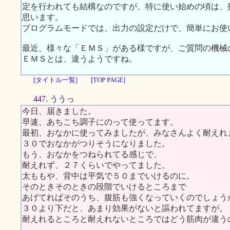
定を行われても結構なのですが、特に使い始めの頃は、
思います。
プログラムモードでは、出力の設定だけで、簡単にお使
最近、様々な「ＥＭＳ」がある様ですが、ご質問の機械
ＥＭＳとは、違うようですね。
[タイトル一覧]
[TOP PAGE]
447. ううっ
今日、届きました。
早速、あちこち調子にのって使ってます。
最初、おなかに使ってみましたが、みなさんよく耐えれ
３０でおなかがつりそうになりました。
もう、おなかをつねられてる感じで、
耐えれず、２７くらいでやってました。
太ももや、背中は平気で５０までいけるのに。
そのときそのときの段階でいけるところまで
あげてればそのうち、腹筋も強くなっていくのでしょう
３０より下だと、あまり効果がないと謳われてますが。
耐えれるところと耐えれないところではどう筋肉が違う