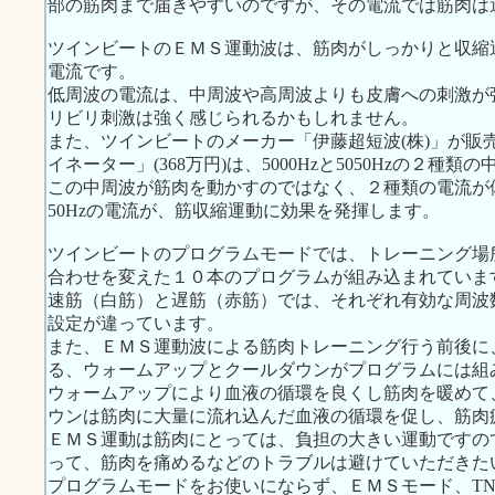
部の筋肉まで届きやすいのですが、その電流では筋肉は
ツインビートのＥＭＳ運動波は、筋肉がしっかりと収縮運動する
電流です。
低周波の電流は、中周波や高周波よりも皮膚への刺激が
リビリ刺激は強く感じられるかもしれません。
また、ツインビートのメーカー「伊藤超短波(株)」が販
イネーター」(368万円)は、5000Hzと5050Hzの２種
この中周波が筋肉を動かすのではなく、２種類の電流が体
50Hzの電流が、筋収縮運動に効果を発揮します。
ツインビートのプログラムモードでは、トレーニング場
合わせを変えた１０本のプログラムが組み込まれていま
速筋（白筋）と遅筋（赤筋）では、それぞれ有効な周波
設定が違っています。
また、ＥＭＳ運動波による筋肉トレーニング行う前後に
る、ウォームアップとクールダウンがプログラムには組
ウォームアップにより血液の循環を良くし筋肉を暖めて
ウンは筋肉に大量に流れ込んだ血液の循環を促し、筋肉
ＥＭＳ運動は筋肉にとっては、負担の大きい運動ですの
って、筋肉を痛めるなどのトラブルは避けていただきた
プログラムモードをお使いにならず、ＥＭＳモード、TNS