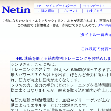
ツインビート3ターボ
ツインビート2
TOP
E
ご購入価格
プレゼント
お支払方法
ご覧になりたいタイトルをクリックすると、本文が表示されます。画面の
この画面では新規書込・修正・削除はできませんので、
[EMS掲
[タイトル一覧表示
これ以前の発言
440. 速筋を鍛える筋肉増強トレーニングをお勧めし
シンヤさん、こんにちは。
トレーニングの強度で、鍛えられる筋肉が違ってきます
最大パワーの７０％以上を出す、ほとんど全力に近いト
れ、筋力が向上し筋肉が太くなります。
５０％の力、全力の半分ほどのトレーニングを長時間継
様に太くはなりませんが、酸素を取り込む能力が向上し
速筋の運動は無酸素運動で、血糖やグリコーゲンが主な
動によってエネルギーとして燃焼されます。
では、トレーニングも遅筋をターゲットとして、比較的