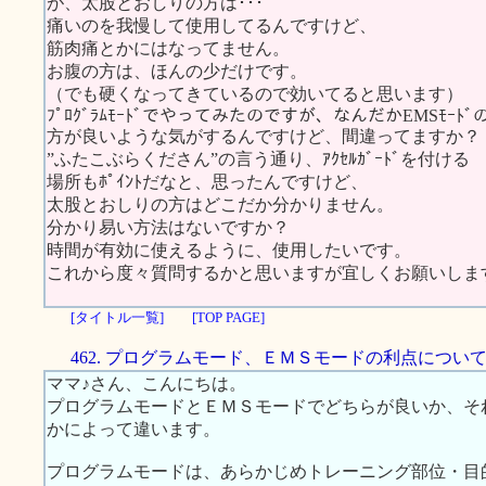
が、太股とおしりの方は･･･
痛いのを我慢して使用してるんですけど、
筋肉痛とかにはなってません。
お腹の方は、ほんの少だけです。
（でも硬くなってきているので効いてると思います）
ﾌﾟﾛｸﾞﾗﾑﾓｰﾄﾞでやってみたのですが、なんだかEMSﾓｰﾄﾞ
方が良いような気がするんですけど、間違ってますか？
”ふたこぶらくださん”の言う通り、ｱｸｾﾙｶﾞｰﾄﾞを付ける
場所もﾎﾟｲﾝﾄだなと、思ったんですけど、
太股とおしりの方はどこだか分かりません。
分かり易い方法はないですか？
時間が有効に使えるように、使用したいです。
これから度々質問するかと思いますが宜しくお願いしま
[タイトル一覧]
[TOP PAGE]
462. プログラムモード、ＥＭＳモードの利点につい
ママ♪さん、こんにちは。
プログラムモードとＥＭＳモードでどちらが良いか、そ
かによって違います。
プログラムモードは、あらかじめトレーニング部位・目