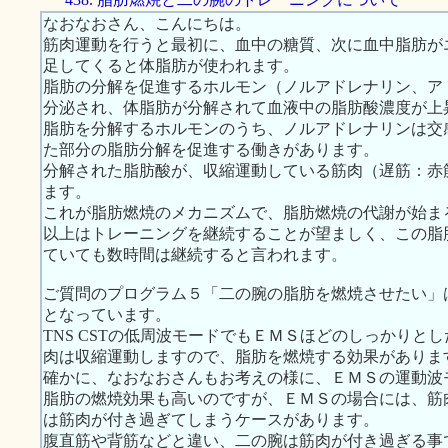
なおなおさん、こんにちは。
筋肉運動を行うと最初に、血中の糖質、次に血中脂肪が
足してくると体脂肪が使われます。
脂肪の分解を促進するホルモン（ノルアドレナリン、ア
分泌され、体脂肪が分解されて血液中の脂肪酸濃度が上
脂肪を分解するホルモンのうち、ノルアドレナリンは交
た部分の脂肪分解を促進する働きがあります。
分解された脂肪酸が、収縮運動している筋肉（遅筋：赤
ます。
これが脂肪燃焼のメカニズムで、脂肪燃焼の代謝が始ま
以上はトレーニングを継続することが望ましく、この脂
ていても数時間は継続すると言われます。
ご質問のプログラム５「二の腕の脂肪を燃焼させたい」は、
となっています。
TNS CSTの低周波モードでもＥＭＳほどのしっかりと
肉は収縮運動しますので、脂肪を燃焼する効果がありま
確かに、なおなおさんもお考えの様に、ＥＭＳの運動波
脂肪の燃焼効果も高いのですが、ＥＭＳの場合には、筋
は筋肉が付き過ぎてしまうケースがあります。
腹直筋や背筋などと違い、二の腕は筋肉が付き過ぎる事