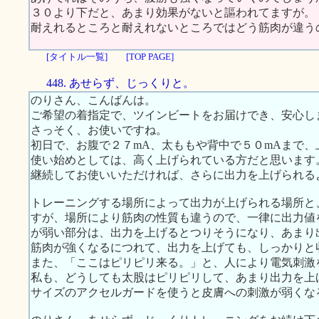
３０より下だと、あまり効果がないと謳われてますが。
耐えれるところと耐えれないところではどう筋肉が違う
[タイトル一覧]
[TOP PAGE]
448. あせらず、じっくりと。
のりさん、こんばんは。
ご希望の着指定で、ツインビートをお届けでき、安心し
さっそく、お使いですね。
初日で、お腹で２７mA、太ももや背中で５０mAまで
使い始めとしては、高く上げられている方だと思います
継続してお使いいただければ、さらに出力を上げられる
トレーニングする場所によって出力が上げられる場所と
すが、場所により筋肉の性質も違うので、一律に出力値
が弱い部分は、出力を上げるとつりそうになり、あまり
筋肉が強くなるにつれて、出力を上げても、しっかりと
また、「ここはピリピリ来る。」と、人により電気刺激
私も、どうしても太股はピリピリして、あまり出力を上
サイズのアクセルガードを使うと皮膚への刺激が弱くな