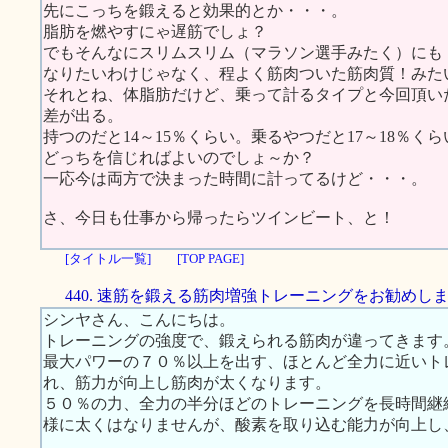
先にこっちを鍛えると効果的とか・・・。
脂肪を燃やすにゃ遅筋でしょ？
でもそんなにスリムスリム（マラソン選手みたく）にも
なりたいわけじゃなく、程よく筋肉ついた筋肉質！みた
それとね、体脂肪だけど、乗って計るタイプと今回頂い
差が出る。
持つのだと14～15％くらい。乗るやつだと17～18％くら
どっちを信じればよいのでしょ～か？
一応今は両方で決まった時間に計ってるけど・・・。
さ、今日も仕事から帰ったらツインビート、と！
[タイトル一覧]
[TOP PAGE]
440. 速筋を鍛える筋肉増強トレーニングをお勧めし
シンヤさん、こんにちは。
トレーニングの強度で、鍛えられる筋肉が違ってきます
最大パワーの７０％以上を出す、ほとんど全力に近いト
れ、筋力が向上し筋肉が太くなります。
５０％の力、全力の半分ほどのトレーニングを長時間継
様に太くはなりませんが、酸素を取り込む能力が向上し