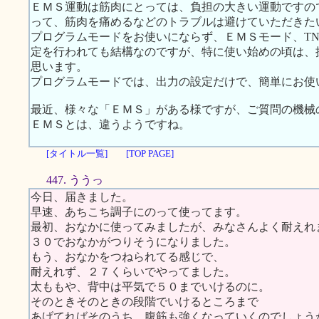
ＥＭＳ運動は筋肉にとっては、負担の大きい運動ですの
って、筋肉を痛めるなどのトラブルは避けていただきた
プログラムモードをお使いにならず、ＥＭＳモード、TNS
定を行われても結構なのですが、特に使い始めの頃は、
思います。
プログラムモードでは、出力の設定だけで、簡単にお使
最近、様々な「ＥＭＳ」がある様ですが、ご質問の機械
ＥＭＳとは、違うようですね。
[タイトル一覧]
[TOP PAGE]
447. ううっ
今日、届きました。
早速、あちこち調子にのって使ってます。
最初、おなかに使ってみましたが、みなさんよく耐えれ
３０でおなかがつりそうになりました。
もう、おなかをつねられてる感じで、
耐えれず、２７くらいでやってました。
太ももや、背中は平気で５０までいけるのに。
そのときそのときの段階でいけるところまで
あげてればそのうち、腹筋も強くなっていくのでしょう