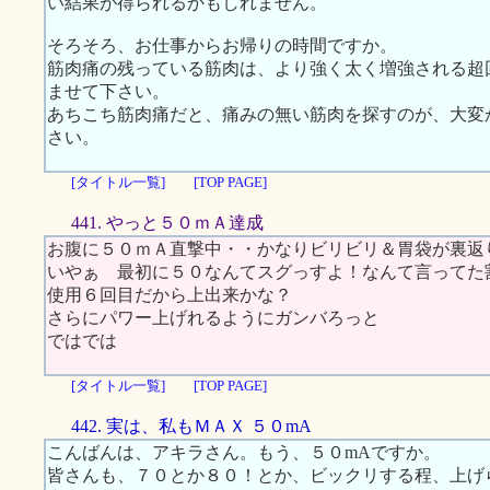
い結果が得られるかもしれません。
そろそろ、お仕事からお帰りの時間ですか。
筋肉痛の残っている筋肉は、より強く太く増強される超
ませて下さい。
あちこち筋肉痛だと、痛みの無い筋肉を探すのが、大変
さい。
[タイトル一覧]
[TOP PAGE]
441. やっと５０ｍＡ達成
お腹に５０ｍＡ直撃中・・かなりビリビリ＆胃袋が裏返
いやぁ 最初に５０なんてスグっすよ！なんて言ってた
使用６回目だから上出来かな？
さらにパワー上げれるようにガンバろっと
ではでは
[タイトル一覧]
[TOP PAGE]
442. 実は、私もＭＡＸ ５０mA
こんばんは、アキラさん。もう、５０mAですか。
皆さんも、７０とか８０！とか、ビックリする程、上げ