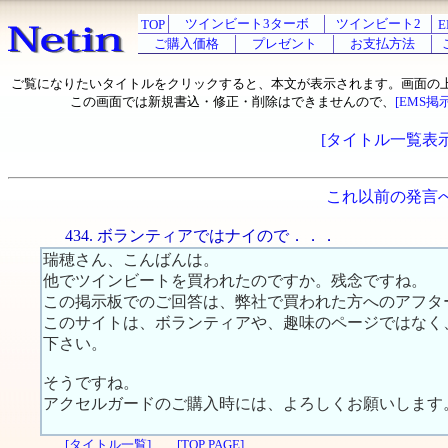
ツインビート3ターボ
ツインビート2
TOP
E
ご購入価格
プレゼント
お支払方法
ご覧になりたいタイトルをクリックすると、本文が表示されます。画面の
この画面では新規書込・修正・削除はできませんので、
[EMS掲
[タイトル一覧表示
これ以前の発言
434. ボランティアではナイので．．．
瑞穂さん、こんばんは。
他でツインビートを買われたのですか。残念ですね。
この掲示板でのご回答は、弊社で買われた方へのアフタ
このサイトは、ボランティアや、趣味のページではなく
下さい。
そうですね。
アクセルガードのご購入時には、よろしくお願いします
[タイトル一覧]
[TOP PAGE]