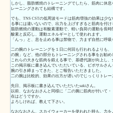
しかし、脂肪燃焼のトレーニングでしたら、筋肉に休息
レーニングされても結構です。
でも、TNS CSTの低周波モードは筋肉増強の効果は少
る事には違いないので、出力を上げすぎると筋肉を付け
脂肪燃焼の運動は有酸素運動で、軽い負荷の運動を長時
酸素と反応し、運動エネルギーとして使われます。
「んっ」と、息を止める事は禁物で、力まず自然に呼吸
二の腕のトレーニングを１日に何回も行われるよりも、
の腕」など、他の部分もトレーニングされる事をお勧め
これらの大きな筋肉を鍛える事で、基礎代謝が向上し、
この掲示板に書き込んでいただいている、ピポサルさん
腕の引き締まってきた、とご報告いただきました。
二の腕は比較的、効果の出方が遅いのでじっくりトレー
先日、掲示板に書き込んでいただいたsakiさん。
以前、なおなおさんと同様に「二の腕に筋肉が付いて・
在はどうですか。
よろしければ、教えて下さい。
なおなおさん、スカイウォーカーを使われた時も、力を