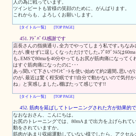
人の為に戦っています。
ツインビートも皆様の笑顔のために、がんばります。
これからも、よろしくお願いします。
[タイトル一覧]
[TOP PAGE]
451. ｱﾄﾞﾊﾞｲｽ感謝です
店長さんの指摘通り､全力でやってしまう私です｡ちなみにｽｶ
たが､痩せずに逞しくなっただけでした｡ﾌﾟﾛｸﾞﾗﾑ5は60
も､EMSで80maを40分やってもお尻が筋肉痛になって
はすぐ筋肉痛になったのに･･･
あっ聞いて下さい!ﾂｲﾝﾋﾞｰﾄを使い始めて約2週間､思
のが､最近は驚く程安眠です!!自分で動かないので気付
ね」と実感しました｡棚ぼたって感じです!!
[タイトル一覧]
[TOP PAGE]
452. 筋肉を延ばしてトレーニングされた方が効果的
なおなおさん、こんにちは。
お尻のトレーニングでは、80mAまで出力を上げられて
動をされていますか。
筋肉があまり収縮運動していない様でしたら、アクセル