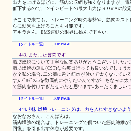
出力を上げるほどに、筋肉の収縮も強くなりますが、電
低下するので、ツインビートの最大出力は８０mAの設
そこまで来ても、トレーニング時の姿勢や、筋肉をスト
らに効果を上げることも可能です。
アキラさん、EMS運動の限界に挑んで下さい。
[タイトル一覧]
[TOP PAGE]
443. またまた質問です
脂肪燃焼について丁寧な回答ありがとうございました｡
脂肪燃焼の運動(CST)なら毎日行っても良いのでしょう
か？私の場合､二の腕に割と筋肉が付いて太くなっている
す)､ﾌﾟﾛｸﾞﾗﾑ5を徹底的にやりたいんですが･･ちなみに太
て筋肉を付けすぎたせいだと思います｡あ～たくましいこ
[タイトル一覧]
[TOP PAGE]
444. 脂肪燃焼トレーニングは、力を入れすぎないよ
なおなおさん、こんばんは。
筋肉増強の場合は、トレーニングで傷ついた筋肉繊維が
回復」を引き出す休息が必要です。