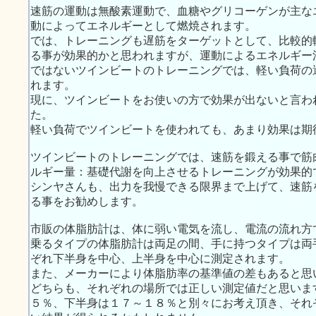
速筋の運動は無酸素運動で、血糖やグリコーゲンが主な
動によってエネルギーとして燃焼されます。
では、トレーニングも遅筋をターゲットとして、比較的
る事が効果的かと思われますが、運動によるエネルギー
ではないツインビートのトレーニングでは、軽い負荷の
れます。
現に、ツインビートをお使いの方で効果が出ないと言わ
た。
軽い負荷でツインビートを使われても、あまり効果は期
ツインビートのトレーニングでは、速筋を鍛える事で筋
ルギー量：基礎代謝を向上させるトレーニングが効果的
シンヤさんも、出力を我慢できる限界まで上げて、速筋
る事をお勧めします。
市販の体脂肪計は、体に弱い電気を流し、電流の流れ方
乗るタイプの体脂肪計は両足の間、手に持つタイプは両
ぞれ下半身を中心、上半身を中心に測定されます。
また、メーカーにより体脂肪率の基準値の差もあると思
どちらも、それぞれの場所では正しい測定値だと思いま
５％、下半身は１７～１８％と別々にお考え頂き、それ