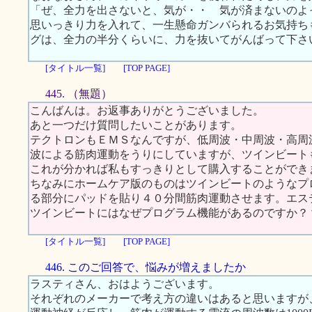
「ぜ、全力を出さないと、気が・・ 気が済まないのよ
思いっきり力を入れて、一生懸命ガンバられるお気持ち
グは、全力の半分くらいに、力を抜いてがんばって下さ
[タイトル一覧]
[TOP PAGE]
445. （無題）
こんばんは。お返事ありがとうございました。
あと一つだけ質問したいことがあります。
テクトロンもＥＭＳなんですが、低周波・中周波・高周
波による筋肉運動をうりにしていますが、ツインビート
これが分かれば私もすっきりとして購入することができ
ちなみにホームケア版のものはツインビートのようなプ
る部分にパッドを貼り４０分間筋肉運動させます。エス
ツインビートにはなぜプログラム機能があるのですか？
[タイトル一覧]
[TOP PAGE]
446. このご回答で、悩みが増えましたか
ラスティさん、おはようございます。
それぞれのメーカーで考え方の違いはあると思いますが