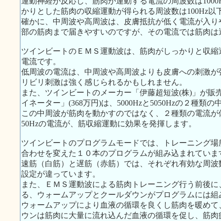
運動神経が反応し、筋肉が運動する電流の周波数は100
かりとした筋肉の収縮運動が得られる周波数は100Hz以
確かに、中周波や高周波は、皮膚抵抗が低く電流が入り
部の筋肉まで届きやすいのですが、その電流では筋肉は
ツインビートのＥＭＳ運動波は、筋肉がしっかりと収縮運動する
電流です。
低周波の電流は、中周波や高周波よりも皮膚への刺激が
リビリ刺激は強く感じられるかもしれません。
また、ツインビートのメーカー「伊藤超短波(株)」が販
イネーター」(368万円)は、5000Hzと5050Hzの２種
この中周波が筋肉を動かすのではなく、２種類の電流が体
50Hzの電流が、筋収縮運動に効果を発揮します。
ツインビートのプログラムモードでは、トレーニング場
合わせを変えた１０本のプログラムが組み込まれていま
速筋（白筋）と遅筋（赤筋）では、それぞれ有効な周波
設定が違っています。
また、ＥＭＳ運動波による筋肉トレーニング行う前後に
る、ウォームアップとクールダウンがプログラムには組
ウォームアップにより血液の循環を良くし筋肉を暖めて
ウンは筋肉に大量に流れ込んだ血液の循環を促し、筋肉