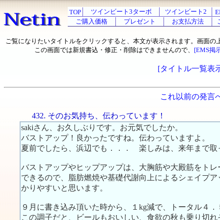
ツインビート3ターボ
ツインビート2
TOP
E
ご購入価格
プレゼント
お支払方法
ご覧になりたいタイトルをクリックすると、本文が表示されます。画面の
この画面では新規書込・修正・削除はできませんので、
[EMS掲
[タイトル一覧表示
これ以前の発言
432. そのお気持ち、伝わっています！
sakiさん、お久しぶりです。お元気でしたか。
バストアップ！良かったですね。伝わっていますよ。
夏前でしたら、浜辺でも．．． 楽しみは、来年まで取
バストアップやヒップアップは、大胸筋や大殿筋をトレ
できるので、脂肪燃焼や基礎代謝向上によるシェイプア
かりやすいと思います。
９月に書き込み頂いた時から、１kg減で、トータル４．
この調子だと、ビールもおいしい、食欲の秋も乗り切れ