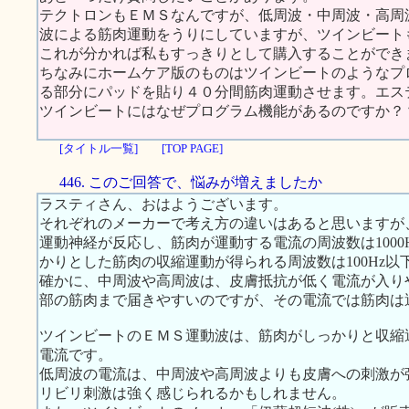
テクトロンもＥＭＳなんですが、低周波・中周波・高周
波による筋肉運動をうりにしていますが、ツインビート
これが分かれば私もすっきりとして購入することができ
ちなみにホームケア版のものはツインビートのようなプ
る部分にパッドを貼り４０分間筋肉運動させます。エス
ツインビートにはなぜプログラム機能があるのですか？
[タイトル一覧]
[TOP PAGE]
446. このご回答で、悩みが増えましたか
ラスティさん、おはようございます。
それぞれのメーカーで考え方の違いはあると思いますが
運動神経が反応し、筋肉が運動する電流の周波数は100
かりとした筋肉の収縮運動が得られる周波数は100Hz以
確かに、中周波や高周波は、皮膚抵抗が低く電流が入り
部の筋肉まで届きやすいのですが、その電流では筋肉は
ツインビートのＥＭＳ運動波は、筋肉がしっかりと収縮運動する
電流です。
低周波の電流は、中周波や高周波よりも皮膚への刺激が
リビリ刺激は強く感じられるかもしれません。