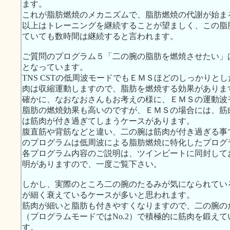
ます。
これが脂肪燃焼のメカニズムで、脂肪燃焼の代謝が始ま
以上はトレーニングを継続することが望ましく、この脂
ていても数時間は継続すると言われます。
ご質問のプログラム５「二の腕の脂肪を燃焼させたい」は、
となっています。
TNS CSTの低周波モードでもＥＭＳほどのしっかりと
肉は収縮運動しますので、脂肪を燃焼する効果がありま
確かに、なおなおさんもお考えの様に、ＥＭＳの運動波
脂肪の燃焼効果も高いのですが、ＥＭＳの場合には、筋
は筋肉が付き過ぎてしまうケースがあります。
腹直筋や背筋などと違い、二の腕は筋肉が付き過ぎる事
のプログラムは低周波による脂肪燃焼に特化したプログ
各プログラム内容のご説明は、ツインビートに同封してお届
明がありますので、一度ご覧下さい。
しかし、実際のところ二の腕のたるみが気になられてい
が細く衰えているケースが多いと思われます。
筋肉が細いと脂肪も付きやすくなりますので、二の腕の
（プログラムモードではNo.2）で積極的に筋肉を鍛え
す。