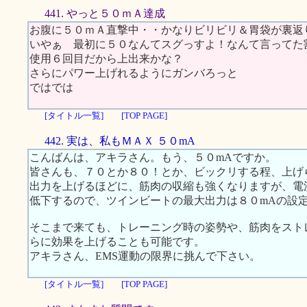
441. やっと５０ｍＡ達成
お腹に５０ｍＡ直撃中・・かなりビリビリ＆胃袋が裏返
いやぁ 最初に５０なんてスグっすよ！なんて言ってた
使用６回目だから上出来かな？
さらにパワー上げれるようにガンバろっと
ではでは
[タイトル一覧]
[TOP PAGE]
442. 実は、私もＭＡＸ ５０mA
こんばんは、アキラさん。もう、５０mAですか。
皆さんも、７０とか８０！とか、ビックリする程、上げ
出力を上げるほどに、筋肉の収縮も強くなりますが、電
低下するので、ツインビートの最大出力は８０mAの設
そこまで来ても、トレーニング時の姿勢や、筋肉をスト
らに効果を上げることも可能です。
アキラさん、EMS運動の限界に挑んで下さい。
[タイトル一覧]
[TOP PAGE]