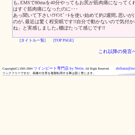
も､EMSで80maを40分やってもお尻が筋肉痛になって
はすぐ筋肉痛になったのに･･･
あっ聞いて下さい!ﾂｲﾝﾋﾞｰﾄを使い始めて約2週間､思
のが､最近は驚く程安眠です!!自分で動かないので気付
ね」と実感しました｡棚ぼたって感じです!!
[タイトル一覧]
[TOP PAGE]
これ以降の発言
ツインビート専門店 by Netin.
shibata@net
Copyright(C) 2001-2004
All Right Reserved.
リンクフリーですが、画像や文章を複製転用する事は固く禁じます。