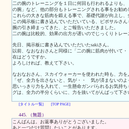
二の腕のトレーニングを１日に何回も行われるよりも、
の腕」など、他の部分もトレーニングされる事をお勧め
これらの大きな筋肉を鍛える事で、基礎代謝が向上し、
この掲示板に書き込んでいただいている、ピポサルさん
腕の引き締まってきた、とご報告いただきました。
二の腕は比較的、効果の出方が遅いのでじっくりトレー
先日、掲示板に書き込んでいただいたsakiさん。
以前、なおなおさんと同様に「二の腕に筋肉が付いて・
在はどうですか。
よろしければ、教えて下さい。
なおなおさん、スカイウォーカーを使われた時も、力を
「ぜ、全力を出さないと、気が・・ 気が済まないのよ
思いっきり力を入れて、一生懸命ガンバられるお気持ち
グは、全力の半分くらいに、力を抜いてがんばって下さ
[タイトル一覧]
[TOP PAGE]
445. （無題）
こんばんは。お返事ありがとうございました。
あと一つだけ質問したいことがあります。