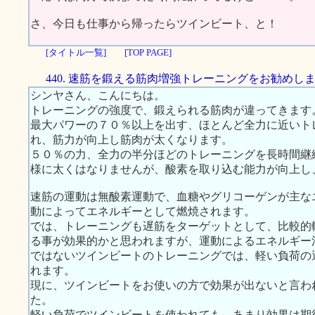
さ、今日も仕事から帰ったらツインビート、と！
[タイトル一覧]
[TOP PAGE]
440. 速筋を鍛える筋肉増強トレーニングをお勧めし
シンヤさん、こんにちは。
トレーニングの強度で、鍛えられる筋肉が違ってきます
最大パワーの７０％以上を出す、ほとんど全力に近いト
れ、筋力が向上し筋肉が太くなります。
５０％の力、全力の半分ほどのトレーニングを長時間継
様に太くはなりませんが、酸素を取り込む能力が向上し
速筋の運動は無酸素運動で、血糖やグリコーゲンが主な
動によってエネルギーとして燃焼されます。
では、トレーニングも遅筋をターゲットとして、比較的
る事が効果的かと思われますが、運動によるエネルギー
ではないツインビートのトレーニングでは、軽い負荷の
れます。
現に、ツインビートをお使いの方で効果が出ないと言わ
た。
軽い負荷でツインビートを使われても、あまり効果は期