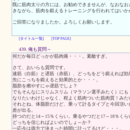
既に筋肉太りの方には、お勧めできませんが、なおなお
きながら、筋肉を鍛えるトレーニングを行われてはいか
ご回答になりましたか。よろしくお願いします。
[タイトル一覧]
[TOP PAGE]
439. 俺も質問～
何だか毎日どっかが筋肉痛・・・。素敵すぎ。
さて、おいらも質問です。
速筋（白筋）と遅筋（赤筋）、どっちをどう鍛えれば効
先にこっちを鍛えると効果的とか・・・。
脂肪を燃やすにゃ遅筋でしょ？
でもそんなにスリムスリム（マラソン選手みたく）にも
なりたいわけじゃなく、程よく筋肉ついた筋肉質！みた
それとね、体脂肪だけど、乗って計るタイプと今回頂い
差が出る。
持つのだと14～15％くらい。乗るやつだと17～18％くら
どっちを信じればよいのでしょ～か？
一応今は両方で決まった時間に計ってるけど・・・。