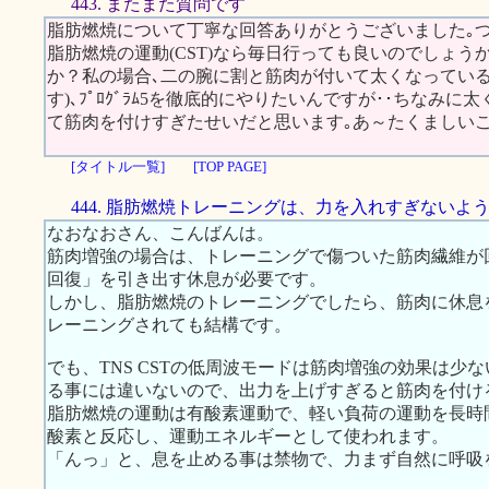
443. またまた質問です
脂肪燃焼について丁寧な回答ありがとうございました｡
脂肪燃焼の運動(CST)なら毎日行っても良いのでしょう
か？私の場合､二の腕に割と筋肉が付いて太くなっている
す)､ﾌﾟﾛｸﾞﾗﾑ5を徹底的にやりたいんですが･･ちなみに太
て筋肉を付けすぎたせいだと思います｡あ～たくましいこ
[タイトル一覧]
[TOP PAGE]
444. 脂肪燃焼トレーニングは、力を入れすぎないよ
なおなおさん、こんばんは。
筋肉増強の場合は、トレーニングで傷ついた筋肉繊維が
回復」を引き出す休息が必要です。
しかし、脂肪燃焼のトレーニングでしたら、筋肉に休息
レーニングされても結構です。
でも、TNS CSTの低周波モードは筋肉増強の効果は少
る事には違いないので、出力を上げすぎると筋肉を付け
脂肪燃焼の運動は有酸素運動で、軽い負荷の運動を長時
酸素と反応し、運動エネルギーとして使われます。
「んっ」と、息を止める事は禁物で、力まず自然に呼吸