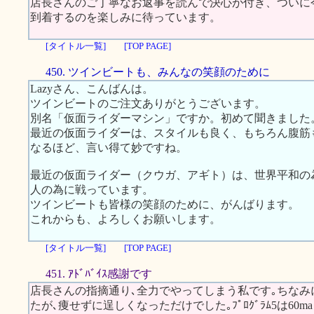
店長さんのご丁寧なお返事を読んで決心が付き、ついに
到着するのを楽しみに待っています。
[タイトル一覧]
[TOP PAGE]
450. ツインビートも、みんなの笑顔のために
Lazyさん、こんばんは。
ツインビートのご注文ありがとうございます。
別名「仮面ライダーマシン」ですか。初めて聞きました
最近の仮面ライダーは、スタイルも良く、もちろん腹筋
なるほど、言い得て妙ですね。
最近の仮面ライダー（クウガ、アギト）は、世界平和の
人の為に戦っています。
ツインビートも皆様の笑顔のために、がんばります。
これからも、よろしくお願いします。
[タイトル一覧]
[TOP PAGE]
451. ｱﾄﾞﾊﾞｲｽ感謝です
店長さんの指摘通り､全力でやってしまう私です｡ちなみにｽｶ
たが､痩せずに逞しくなっただけでした｡ﾌﾟﾛｸﾞﾗﾑ5は60