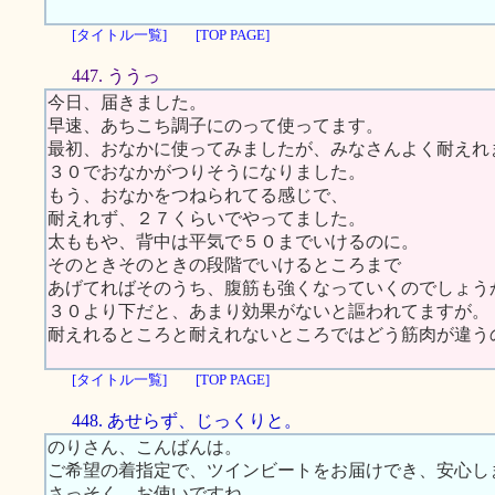
[タイトル一覧]
[TOP PAGE]
447. ううっ
今日、届きました。
早速、あちこち調子にのって使ってます。
最初、おなかに使ってみましたが、みなさんよく耐えれ
３０でおなかがつりそうになりました。
もう、おなかをつねられてる感じで、
耐えれず、２７くらいでやってました。
太ももや、背中は平気で５０までいけるのに。
そのときそのときの段階でいけるところまで
あげてればそのうち、腹筋も強くなっていくのでしょう
３０より下だと、あまり効果がないと謳われてますが。
耐えれるところと耐えれないところではどう筋肉が違う
[タイトル一覧]
[TOP PAGE]
448. あせらず、じっくりと。
のりさん、こんばんは。
ご希望の着指定で、ツインビートをお届けでき、安心し
さっそく、お使いですね。