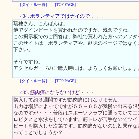
[タイトル一覧]
[TOP PAGE]
434. ボランティアではナイので．．．
瑞穂さん、こんばんは。
他でツインビートを買われたのですか。残念ですね。
この掲示板でのご回答は、弊社で買われた方へのアフタ
このサイトは、ボランティアや、趣味のページではなく
下さい。
そうですね。
アクセルガードのご購入時には、よろしくお願いします
[タイトル一覧]
[TOP PAGE]
435. 筋肉痛にならないけど・・・
購入して約３週間ですが筋肉痛にはなりません。
出力は場所によってですが５５～６５が我慢の出来る限
なのですが・・・普段はスポーツクラブに通っていてエ
ロビクスと水泳をしています。筋トレが苦手なのでツイ
ビートを購入した次第です。筋肉痛がないのは効果がな
ってことでしょうか？