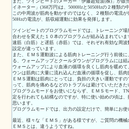
また、ツインビートのメーカー「伊藤超短波(株)」が販
イネーター」(368万円)は、5000Hzと5050Hzの２種
この中周波が筋肉を動かすのではなく、２種類の電流が体
50Hzの電流が、筋収縮運動に効果を発揮します。
ツインビートのプログラムモードでは、トレーニング場
合わせを変えた１０本のプログラムが組み込まれていま
速筋（白筋）と遅筋（赤筋）では、それぞれ有効な周波
設定が違っています。
また、ＥＭＳ運動波による筋肉トレーニング行う前後に
る、ウォームアップとクールダウンがプログラムには組
ウォームアップにより血液の循環を良くし筋肉を暖めて
ウンは筋肉に大量に流れ込んだ血液の循環を促し、筋肉
ＥＭＳ運動は筋肉にとっては、負担の大きい運動ですの
って、筋肉を痛めるなどのトラブルは避けていただきた
プログラムモードをお使いにならず、ＥＭＳモード、TNS
定を行われても結構なのですが、特に使い始めの頃は、
思います。
プログラムモードでは、出力の設定だけで、簡単にお使
最近、様々な「ＥＭＳ」がある様ですが、ご質問の機械
ＥＭＳとは、違うようですね。