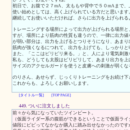
初日で、お腹で２７mA、太ももや背中で５０mAまで
使い始めとしては、高く上げられている方だと思います
継続してお使いいただければ、さらに出力を上げられる
トレーニングする場所によって出力が上げられる場所と
すが、場所により筋肉の性質も違うので、一律に出力値
が弱い部分は、出力を上げるとつりそうになり、あまり
筋肉が強くなるにつれて、出力を上げても、しっかりと
また、「ここはピリピリ来る。」と、人により電気刺激
私も、どうしても太股はピリピリして、あまり出力を上
サイズのアクセルガードを使うと皮膚への刺激が弱くな
のりさん、あせらず、じっくりトレーニングをお続け下
これからも、よろしくお願いします。
[タイトル一覧]
[TOP PAGE]
449. ついに注文しました
前々から気になっていたツインビート。
（仮面ライダー系の腹筋ができるということで仮面ライ
値段にビビってなかなか購入に踏み出せなかったのです