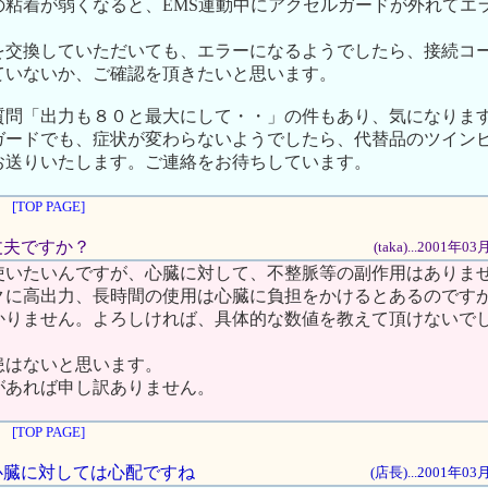
の粘着が弱くなると、EMS運動中にアクセルガードが外れてエ
を交換していただいても、エラーになるようでしたら、接続コ
ていないか、ご確認を頂きたいと思います。
質問「出力も８０と最大にして・・」の件もあり、気になりま
ガードでも、症状が変わらないようでしたら、代替品のツインビ
お送りいたします。ご連絡をお待ちしています。
[TOP PAGE]
大丈夫ですか？
(taka)...2001年
使いたいんですが、心臓に対して、不整脈等の副作用はありま
クに高出力、長時間の使用は心臓に負担をかけるとあるのです
かりません。よろしければ、具体的な数値を教えて頂けないで
患はないと思います。
があれば申し訳ありません。
[TOP PAGE]
、心臓に対しては心配ですね
(店長)...2001年0