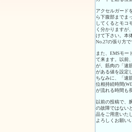
アクセルガード
ら下腹部までま
してくるとモコ
く分かりますが
けて下さい。本体
No.27の張り方
また、EMSモー
て来ます。以前
が、筋肉の「速
がある値を設定
ちなみに、「速筋
位相持続時間(W
が流れる時間も
以前の投稿で、
の故障ではない
品をご用意いた
よろしくお願い