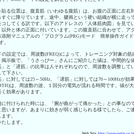
を貼る位置は、腹直筋（いわゆる腹筋）は、お腹の正面に左右
っすぐに降りています。途中、腱画という硬い組織が横に走っ
モコしてくる訳です。以下のアドレスの「人体筋肉図」を見て
、以外と体の正面に付いています。この腹直筋に合わせて、ア
添附マニュアルの「プログラム(PRG)モード 簡単操作ガイドブ
です。
ドの設定では、周波数(FREQ)によって、トレーニング対象の
、掲示板で、「うさっぴー」さんにご紹介した値は、中間的な
筋」と「遅筋」の比率は人それぞれなので、周波数を調整して
して下さい。
」に対しては25～50Hz、「遅筋」に対しては70～100Hzが
DTH)は、周波数の波、１回分の電気が流れる時間です。値が
長く効果があります。
腕に付けられた時には、「腕が曲がって痛かった」との事なの
と思いますが、あまりに効きが弱く感じられる様でしたら、ご
します。
いたします。
Web Site..
http://www.netin.co.j