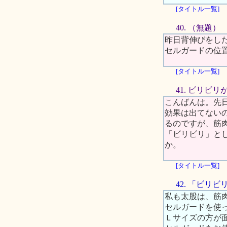
[タイトル一覧]
40. （無題）
昨日背伸びをし
セルガードの位
[タイトル一覧]
41. ビリビリ
こんばんは。先
効果は出てない
るのですが、筋
「ビリビリ」と
か。
[タイトル一覧]
42. 「ビリ
私も太股は、筋
セルガードを使
Ｌサイズの方が