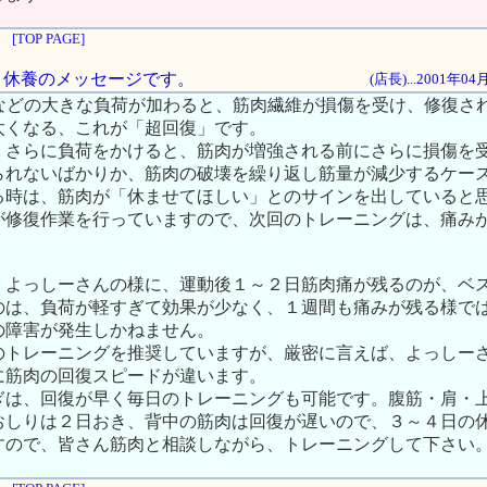
[TOP PAGE]
は、休養のメッセージです。
(店長)...2001年0
動などの大きな負荷が加わると、筋肉繊維が損傷を受け、修復さ
太くなる、これが「超回復」です。
、さらに負荷をかけると、筋肉が増強される前にさらに損傷を
られないばかりか、筋肉の破壊を繰り返し筋量が減少するケー
る時は、筋肉が「休ませてほしい」とのサインを出していると
が修復作業を行っていますので、次回のトレーニングは、痛み
、よっしーさんの様に、運動後１～２日筋肉痛が残るのが、ベ
のは、負荷が軽すぎて効果が少なく、１週間も痛みが残る様で
の障害が発生しかねません。
のトレーニングを推奨していますが、厳密に言えば、よっしー
に筋肉の回復スピードが違います。
ぎは、回復が早く毎日のトレーニングも可能です。腹筋・肩・
おしりは２日おき、背中の筋肉は回復が遅いので、３～４日の
すので、皆さん筋肉と相談しながら、トレーニングして下さい