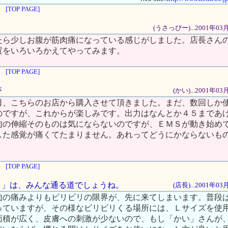
[TOP PAGE]
(うさっぴー)...2001年03
たら少しお腹が筋肉痛になっている感じがしました。店長さん
置をいろいろかえてやってみます。
[TOP PAGE]
が
(かい)...2001年0
日、こちらのお店から購入させて頂きました。まだ、数回しか
のですが、これからが楽しみです。出力はなんとか４５まであ
肉の伸縮そのものは気にならないのですが、ＥＭＳが動き始め
した感覚が痛くてたまりません。あれってどうにかならないも
[TOP PAGE]
ビリ」は、みんな通る道でしょうね。
(店長)...2001年0
肉の痛みよりもビリビリの限界が、先に来てしまいます。普段
っていますが、その様なビリビリくる場所には、Ｌサイズを使
面積が広く、皮膚への刺激が少ないので、もし「かい」さんが