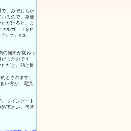
対で、みぞおちか
ているので、発達
いただけると、よ
クセルガードを付
ック」P.26、
筋肉の傾向が変わっ
値だったのです
いただき、効き目
効果的とされます。
大きい方が、電流
で、ツインビート
連絡下さい。代替
p/muscles/muscles.html