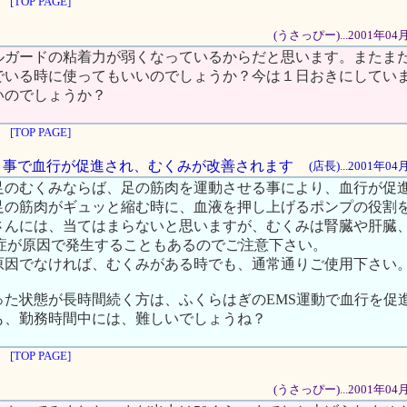
[TOP PAGE]
(うさっぴー)...2001年04
ルガードの粘着力が弱くなっているからだと思います。またま
でいる時に使ってもいいのでしょうか？今は１日おきにしてい
いのでしょうか？
[TOP PAGE]
を行う事で血行が促進され、むくみが改善されます
(店長)...2001年0
足のむくみならば、足の筋肉を運動させる事により、血行が促
足の筋肉がギュッと縮む時に、血液を押し上げるポンプの役割
さんには、当てはまらないと思いますが、むくみは腎臓や肝臓
乏症が原因で発生することもあるのでご注意下さい。
原因でなければ、むくみがある時でも、通常通りご使用下さい
った状態が長時間続く方は、ふくらはぎのEMS運動で血行を促
も、勤務時間中には、難しいでしょうね？
[TOP PAGE]
(うさっぴー)...2001年04