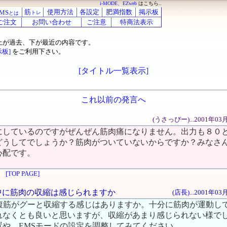
i-MODE、EZweb
はこちら..
筋
使用方法
各設定
肥満指数
掲示板
MS
トレ
とは
ご注文
お問い合わせ
ご注意
特商法表示
上が過去、下が最近の内容です。
示板]
をご利用下さい。
[タイトル一覧表示]
これ以前の発言へ
(うさっぴー)...2001年03
にしているのですがぜんぜん筋肉痛になりません。出力も８０
どうしてでしょうか？筋肉がついていないからですか？みなさ
心配です。
[TOP PAGE]
運動中に筋肉の収縮は感じられますか
(店長)...2001年0
、腹筋がグーと収縮する感じはありますか。十分に筋肉が運動し
れなくとも良いと思いますが、収縮があまり感じられない様で
置や、EMSモードの設定を調整してみてください。