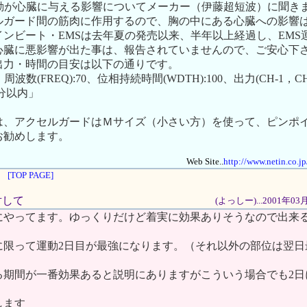
運動が心臓に与える影響についてメーカー（伊藤超短波）に聞き
ルガード間の筋肉に作用するので、胸の中にある心臓への影響
ンビート・EMSは去年夏の発売以来、半年以上経過し、EMS運
心臓に悪影響が出た事は、報告されていませんので、ご安心下
出力・時間の目安は以下の通りです。
波数(FREQ):70、位相持続時間(WDTH):100、出力(CH-1，CH-
0分以内」
。
は、アクセルガードはＭサイズ（小さい方）を使って、ピンポ
お勧めします。
Web Site..
http://www.netin.co.j
[TOP PAGE]
対して
(よっしー)...2001年0
にやってます。ゆっくりだけど着実に効果ありそうなので出来
。
に限って運動2日目が最強になります。（それ以外の部位は翌日
る期間が一番効果あると説明にありますがこういう場合でも2日
します