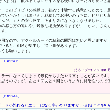
使いならば、慣れる間はＬサイズをお使いになった方が良いと
が、このビリビリの感覚は、初めて体験する感覚だったので、
っていたかもしれません。継続してお使いのうちに、ビリビリ
なんだ。」との安心感で、あまり気にならなくなりました。
激の感じ方の違いや、鋭敏な場所がありますが、「かい」さん
ます。
使用なので、アクセルガードの粘着の問題は無いと思いますが
ていると、刺激が集中し、痛い事があります。
しくお願いします。
[TOP PAGE]
(うさっぴー)...2001年03
エラーになってしまって最初からまたやり直すことが多いです
と思うのですが、あと１回あと１回というように貧乏性なので
[TOP PAGE]
セルガードが外れるとエラーになる事がありますが、
(店長)...2001年0