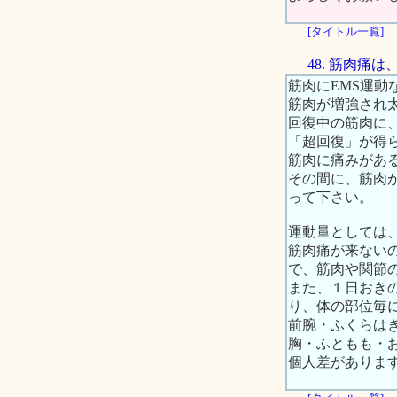
[タイトル一覧]
48. 筋肉痛
筋肉にEMS運
筋肉が増強され
回復中の筋肉に
「超回復」が得
筋肉に痛みがあ
その間に、筋肉
って下さい。
運動量としては
筋肉痛が来ない
で、筋肉や関節
また、１日おき
り、体の部位毎
前腕・ふくらは
胸・ふともも・
個人差がありま