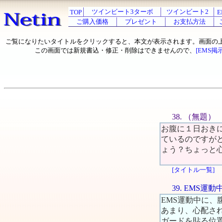
ツインビート3ターボ
ツインビート2
TOP
E
ご購入価格
プレゼント
お支払方法
ご覧になりたいタイトルをクリックすると、本文が表示されます。画面の
この画面では新規書込・修正・削除はできませんので、
[EMS掲
38. （無題）
お腹に１日おき
ているのですが
ょう？ちょっと
[タイトル一覧]
39. EMS
EMS運動中に
あまり、心配さ
ガードを貼る位