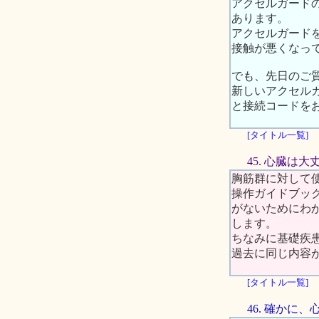
アクセルガード
あります。
アクセルガード
接触が悪くなっ
でも、先日のご
新しいアクセル
と接続コードを
[タイトル一覧]
45. 心臓は
胸筋群に対して
操作ガイドブッ
がないためにわ
します。
ちなみに基礎疾
過去に同じ内容
[タイトル一覧]
46. 確かに