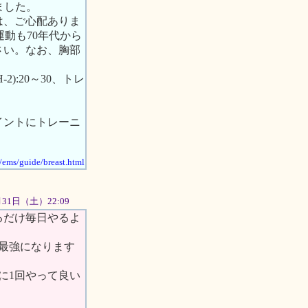
ました。
は、ご心配ありま
動も70年代から
さい。なお、胸部
2):20～30、トレ
イントにトレーニ
p/ems/guide/breast.html
3月31日（土）22:09
るだけ毎日やるよ
最強になります
に1回やって良い