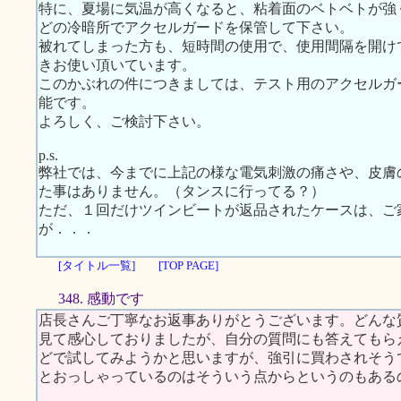
特に、夏場に気温が高くなると、粘着面のベトベトが強
どの冷暗所でアクセルガードを保管して下さい。
被れてしまった方も、短時間の使用で、使用間隔を開け
きお使い頂いています。
このかぶれの件につきましては、テスト用のアクセルガ
能です。
よろしく、ご検討下さい。
p.s.
弊社では、今までに上記の様な電気刺激の痛さや、皮膚
た事はありません。（タンスに行ってる？）
ただ、１回だけツインビートが返品されたケースは、ご
が．．．
[タイトル一覧]
[TOP PAGE]
348. 感動です
店長さんご丁寧なお返事ありがとうございます。どんな
見て感心しておりましたが、自分の質問にも答えてもらえる
どで試してみようかと思いますが、強引に買わされそう
とおっしゃっているのはそういう点からというのもある