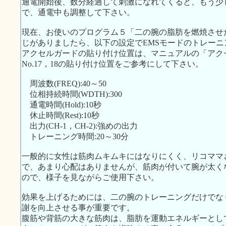
通電開始後、数分経過して刺激になれてくると、もう少
で、通電中も調整して下さい。
現在、お使いのプログラム５「二の腕の脂肪を燃焼させ
じがありましたら、以下の設定でEMSモードのトレー
アクセルガードの貼り付け位置は、マニュアルの「アク
No.17，18の貼り付け位置をご参考にして下さい。
周波数(FREQ):40～50
位相持続時間(WDTH):300
通電時間(Hold):10秒
休止時間(Rest):10秒
出力(CH-1，CH-2):強めの出力
トレーニング時間:20～30分
一般的に女性は筋肉ムキムキにはなりにくく、リコママ
で、あまり心配はありませんが、筋肉が付いて腕が太く
ので、様子を見ながらご使用下さい。
効果を上げるためには、二の腕のトレーニングだけでな
謝を向上させる事が重要です。
腹筋や背筋の大きな筋肉は、脂肪を運動エネルギーとし