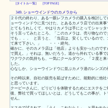
[タイトル一覧]
[TOP PAGE]
349. ショーウインドウのカメラから
２０代の終わり、ある一眼レフカメラの購入を検討して
ョーウィンドウに見つけた、とあるカメラ店での出来事
とてもうれしくて、やはりカメラは手にとってシャッタ
そう言ってみたところ、「このカメラは、売り物なので
でも．．． と言うと、「当店は、安くしているので、
て来て下さい。」 ・・・絶句。
確かに、そのカメラ店は「他店」よりも安かったのです
で買え。」それは、無いだろう。道から外れている事で
ワクワクの気持ちも、一気にクールダウン。「２度と来
した。
心なしか、ショーウインドウに並ぶカメラ達のレンズの
その時以来、自社の販売を延ばすために、能動的に他社
と思っています。
クーピーさんに、ビリビリを体験するためにエステをご
後、弊社で買ってほしいとは、どうしてもこの事が、ト
せん。
エステで試されて、「うん。これなら！」、と思われた