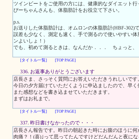
ツインビートをご使用の方には、健康的なダイエット行
ぴーちゃんさんも、体脂肪計をお役立て下さい。
p.s.
お送りした体脂肪計は、オムロンの体脂肪計(HBF-302)
誤差も少なく、測定も速く、手で測るので使いやすい体
ンよいしょ！）
でも、初めて測るときは、なんだか．．． ちょっと、
[タイトル一覧]
[TOP PAGE]
336. お返事ありがとうございます
店長さま、さっそく質問にお答えいただきうれしいです
今日の夕方届けていただくように申込ましたので、早く
また感想などを書き込ませていただきます。
まずはお礼まで。
[タイトル一覧]
[TOP PAGE]
337. 昨日書けなかったので・・・
店長さん報告です。昨日の朝起きた時にお腹のほうに何
肉痛？！(喜)｣って思ってたんですけどだんだんと夜にな