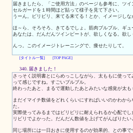
届きましたら、「ご使用方法」のページも参考に、ツイ
セルガードを１時間ほど貼って様子を見て下さい。
うーん。ビリビリ、来てる来てる！とか、イメージしな
ほ～ら、そろそろ、きてるでしょ。筋肉ブルブル、ギュ
あなたは、だんだんツインビートが、欲しくなる。欲し
んっ。このイメージトレーニングで、痩せたりして。
[タイトル一覧]
[TOP PAGE]
340. 届きました！
さっそく説明書とにらめっこしながら、太ももに使って
って感じですね。すごいブルブル。
終わったあと、まるで運動したあとみたいな感覚が太も
まだイマイチ数値をどれくらいにすればいいのかわから
た。
実際使ってみるまではビリビリに耐えられるか心配でし
リビリでよかった。だんだん数値を上げてがんばりたい
同じ場所には一日おきに使用するのが効果的、との事で