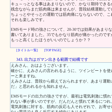
キュ～っとなる事はあまりないので、かなり期待できる
残念ながらまだ筋肉痛は来ませんが、普段結構運動して
ちょっとやそっとの運動では筋肉痛にならないので、こ
それも楽しみです。
EMSモード時の強さについて、20-30では効果があまり
書いてありました。35でもかなり筋肉が痛かったのです
もっと高くしたほうがいいのでしょうか？？
[タイトル一覧]
[TOP PAGE]
343. 出力はガマン出きる範囲で結構です
えみさん、おはようございます。
確かに、えみさんの言われるように、ツインビートを使
ーと来ますね。
えみさんは、普段から鍛えておられますが、あまり運動
だ」と思われるかも知れません。
EMSモードの出力の強さですが、最初は電気刺激に慣
れない事が多いのですが、だんだんと慣れて来るにつれ
電気刺激に対する、筋肉の反応も人それぞれで、お寄せ
ない電流でも良く反応する傾向にあります。