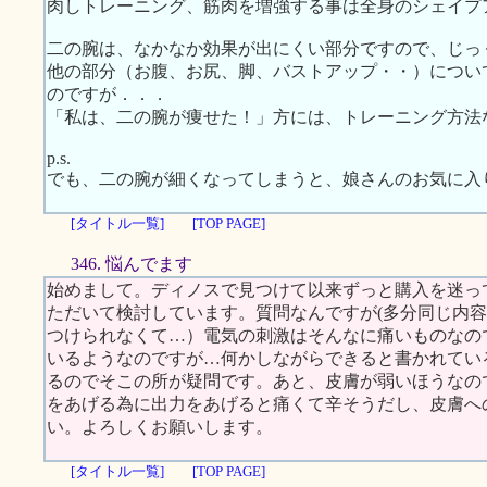
肉しトレーニング、筋肉を増強する事は全身のシェイプ
二の腕は、なかなか効果が出にくい部分ですので、じっ
他の部分（お腹、お尻、脚、バストアップ・・）につい
のですが．．．
「私は、二の腕が痩せた！」方には、トレーニング方法
p.s.
でも、二の腕が細くなってしまうと、娘さんのお気に入
[タイトル一覧]
[TOP PAGE]
346. 悩んでます
始めまして。ディノスで見つけて以来ずっと購入を迷っ
ただいて検討しています。質問なんですが(多分同じ内
つけられなくて…）電気の刺激はそんなに痛いものなの
いるようなのですが…何かしながらできると書かれてい
るのでそこの所が疑問です。あと、皮膚が弱いほうなの
をあげる為に出力をあげると痛くて辛そうだし、皮膚へ
い。よろしくお願いします。
[タイトル一覧]
[TOP PAGE]