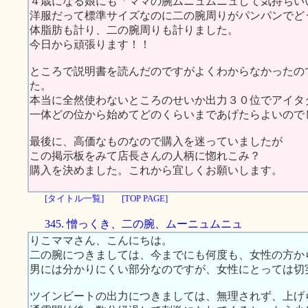
４歳になる娘にも「ママの腕ムニュムニュして気持ちい
洋服だって標準サイズなのに二の腕周りがパンパンでど
体脂肪も計り、二の腕周りも計りました。
今日から頑張ります！！
ところで説明書を読んだのですがよくわからなかったの
た。
本当に全然使わないところのせいか出力３０位でアイタ
一体どの位から始めてどのくらいまであげたらよいので
最後に、高価なものなので購入を迷っていましたが
この掲示板をみて店長さんの人柄に惚れこみ？
購入を決めました。これから宜しくお願いします。
[タイトル一覧]
[TOP PAGE]
345. 憎っくき、二の腕、ムーニュムニュ
りこママさん、こんにちは。
二の腕につきましては、今までにも何度も、女性の方か
男には分かりにくい部分なのですが、女性にとっては切
ツインビートの出力につきましては、無理されず、上げ