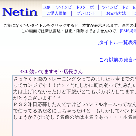
ツインビート3ターボ
ツインビート2
TOP
E
ご購入価格
プレゼント
お支払方法
ご覧になりたいタイトルをクリックすると、本文が表示されます。画面の
この画面では新規書込・修正・削除はできませんので、
[EMS掲
[タイトル一覧表示
これ以前の発言
330. 効いてますぞ～店長さん
さっそく下腹のトレーニングやってみました～今までの
ってカンジです！！(*＞＜*)たしかに筋肉弱ってたみ
力は上げれなかったけど下腹がとてもポカポカしてます、
がとうございます＾＾
ＰＳ２昨日応募したんですけど｢ハンドルネームってなん
で使ってるあだ名にしちゃったけど、もしかしてハンド
しょうか？(汗)そして名前の所は本名？あっ・・・本名書