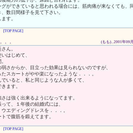
ングができていると思われる場合には、筋肉痛が来なくても、
き、数日間様子を見て下さい。
します。
[TOP PAGE]
だ．．．
(もも)...2001年0
長さん。
使いはじめて、
間。
の弱さからか、目立った効果は見られないのですが、
ったスカートがやや楽になったような．．．。
んでいると、私と同じような人が多くて、
できます。
強さは強く出来るようになってます。
張って、１年後の結婚式には、
、ウエディングドレスを．．．。
ートで腹筋を鍛えてます。
[TOP PAGE]