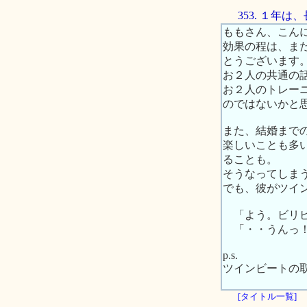
353. １年
ももさん、こん
効果の程は、ま
とうございます
お２人の共通の
お２人のトレー
のではないかと
また、結婚まで
楽しいことも多
ることも。
そうなってしま
でも、彼がツイ
「よう。ビリビ
「・・うんっ
p.s.
ツインビートの
[タイトル一覧]