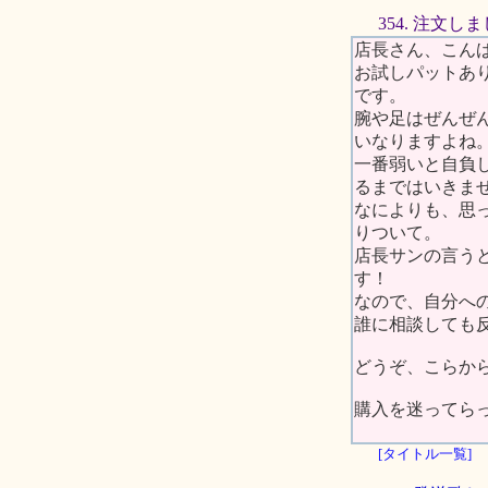
354. 注文し
店長さん、こん
お試しパットあ
です。
腕や足はぜんぜ
いなりますよね
一番弱いと自負
るまではいきま
なによりも、思
りついて。
店長サンの言う
す！
なので、自分へ
誰に相談しても反
どうぞ、こらか
購入を迷ってら
[タイトル一覧]