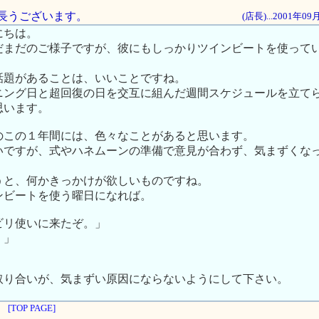
は、長うございます。
(店長)...2001年0
にちは。
だまだのご様子ですが、彼にもしっかりツインビートを使って
。
話題があることは、いいことですね。
ニング日と超回復の日を交互に組んだ週間スケジュールを立て
思います。
のこの１年間には、色々なことがあると思います。
いですが、式やハネムーンの準備で意見が合わず、気まずくな
うと、何かきっかけが欲しいものですね。
ンビートを使う曜日になれば。
リ使いに来たぞ。」
！」
取り合いが、気まずい原因にならないようにして下さい。
[TOP PAGE]