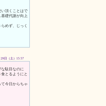
使い頂くことはで
し基礎代謝が向上
きらめず、じっく
9月29日（土）15:57
げな駄目なのに
３食とるようにと
って今日からちゃ