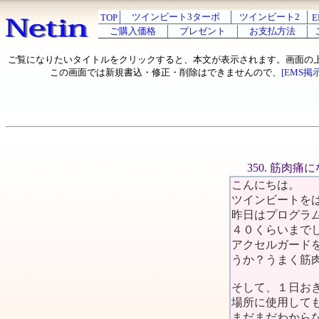
ツインビート3ターボ
ツインビート2
TOP
E
ご購入価格
プレゼント
お支払方法
ご覧になりたいタイトルをクリックすると、本文が表示されます。画面の
この画面では新規書込・修正・削除はできませんので、
[EMS掲
350. 筋肉
こんにちは。
ツインビートを
昨日はプログラ
４０くらいまで
アクセルガード
うか？うまく筋
そして、１日お
場所に使用して
まだまだわから