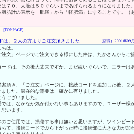
部は７０、太股は５０ぐらいまであげられるようになりました
体脂肪計の表示を「肥満」から「軽肥満」にすることです。（
[TOP PAGE]
コードは、２人の方よりご注文頂きました
(店長)...2001年0
にちは。
ご注文」ページでご注文できる様にした件は、たかさんからご
コードは、その後大丈夫ですか。まだ緩いぐらいで、エラーは
提案頂き、「ご注文」ページに、接続コードを追加した後、２
きました。潜在的な需要は、確かに有りました。
とうございました。
場では、なかなか気が付かない事もありますので、ユーザー様
く思います。
常のご使用では、損傷する事は無いと思いますが、ツインビー
落ちて、接続コードでぶら下がった時に接続部に大きな力が加