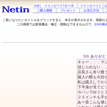
ツインビート3ターボ
ツインビート2
TOP
E
ご購入価格
プレゼント
お支払方法
ご覧になりたいタイトルをクリックすると、本文が表示されます。画面の
この画面では新規書込・修正・削除はできませんので、
[EMS掲
310. あり
キャー．．．マ
信じられない．
店長さん有り難
購入の際も今回
私は購入してか
下半身が見てビ
Ｇパンでゆうと
２５インチも手
あー昔こんな感