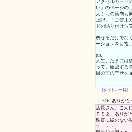
アクセルガードの
い」のページの
太ももの筋肉も
上記、「ご使用
ドの貼り付け位
痩せるだけでな
ーションを目指
p.s.
人生、たまには
って、確認する
目の前の幸せを
[タイトル一覧]
316. あり
店長さん、こん
ＰＳ２、ありが
懸賞に縁のない
て・・・）