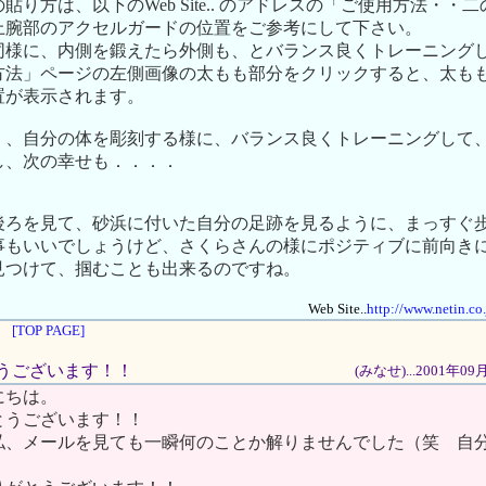
貼り方は、以下のWeb Site.. のアドレスの「ご使用方法・・
上腕部のアクセルガードの位置をご参考にして下さい。
同様に、内側を鍛えたら外側も、とバランス良くトレーニング
方法」ページの左側画像の太もも部分をクリックすると、太も
置が表示されます。
く、自分の体を彫刻する様に、バランス良くトレーニングして
し、次の幸せも．．．．
後ろを見て、砂浜に付いた自分の足跡を見るように、まっすぐ
事もいいでしょうけど、さくらさんの様にポジティブに前向き
見つけて、掴むことも出来るのですね。
Web Site..
http://www.netin.co
[TOP PAGE]
がとうございます！！
(みなせ)...2001年0
にちは。
とうございます！！
私、メールを見ても一瞬何のことか解りませんでした（笑 自