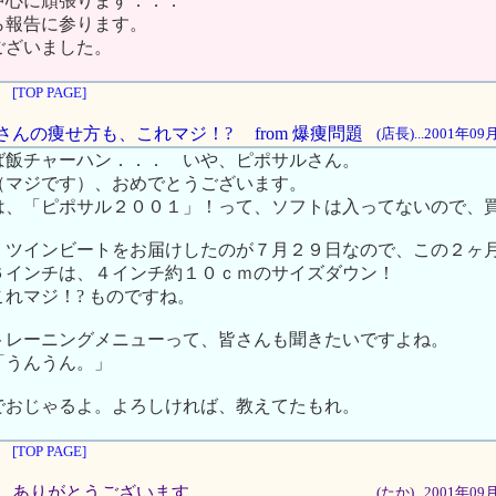
中心に頑張ります．．．
ら報告に参ります。
ございました。
[TOP PAGE]
サルさんの痩せ方も、これマジ！? from 爆痩問題
(店長)...2001年0
ば飯チャーハン．．． いや、ピポサルさん。
（マジです）、おめでとうございます。
は、「ピポサル２００１」！って、ソフトは入ってないので、
、ツインビートをお届けしたのが７月２９日なので、この２ヶ
６インチは、４インチ約１０ｃｍのサイズダウン！
れマジ！? ものですね。
トレーニングメニューって、皆さんも聞きたいですよね。
「うんうん。」
でおじゃるよ。よろしければ、教えてたもれ。
[TOP PAGE]
２！ ありがとうございます。
(たか)...2001年0