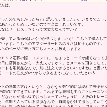
ばんは。
！！
かったのでもしかしたらとは思っていましたが、いままでこう
にあたったためしがないので本当にうれしいです。
んなにサービスしちゃって大丈夫なんですか？
販売しているwebはいくつか見つけましたが、こちらで購入して
ています。こちらのアフターサービスの良さは拍手ものです。
ちらのページに来た方にちょっとお教えしますと、
ＰＳ２応募の際、コメントに「ちょっとコードが緩くなって
日に店長さんから「大丈夫ですか？」とメールを頂きまして
ードも消耗品なんで、別に注文できるといいですね」と書い
コードの注文がwebからできるようになっていたという．．．
ートの効果の方はというと、なかなか数字的には現れて来ませ
が確実にでてきています。これまでは腹部を中心にトレーニン
、どなたかが掲示板でおっしゃっていたように、太股のトレー
た。年期の入っている脂肪なんで、時間をかけて減らしていこ
（高い買い物だけ合って、簡単にあきらめることはできないで