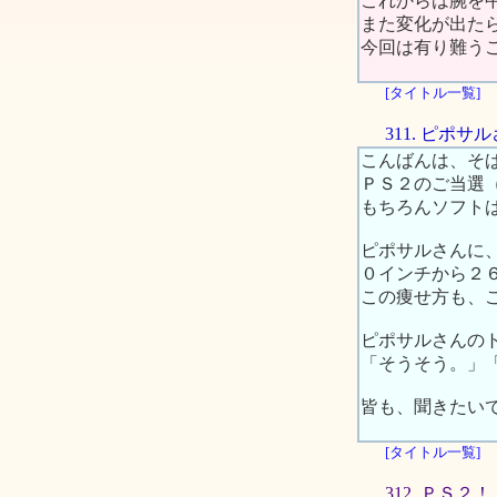
これからは腕を
また変化が出た
今回は有り難う
[タイトル一覧]
311. ピポ
こんばんは、そ
ＰＳ２のご当選
もちろんソフト
ピポサルさんに
０インチから２
この痩せ方も、こ
ピポサルさんの
「そうそう。」
皆も、聞きたい
[タイトル一覧]
312. ＰＳ