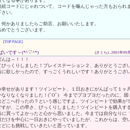
緩くなる事があります。
接続コードにじゃれついて、コードを噛んじゃった方もおられ
下さい。
、何かありましたらご助言、お願いいたします。
おめでとうございます。
[TOP PAGE]
ぱいです～(*^▽^*)
(さくら)...2001年0
ばんは～！！！
てびっくりしました！プレイステーション２、ありがとうござ
当に欲しかったので、すっごくうれしいです！ありがとうござ
つ幸せがあります！ツインビート、１日おきにがんばって１ヶ
なりなくなりました！(ﾟOﾟ) 今までプヨプヨだったのに、
はどこへ行ったの？という感じですよ。ツインビートで効果が
ですが、この早さ、びっくりしました！ツインビートを購入す
当に買ってよかったと心から思いました。今までは自分なりに
腹だけを中心に一日おきにやっていましたが、これからは、空
などにも挑戦していきたいと思っています。