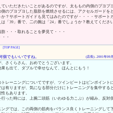
えていただきたいことがあるのですが、太ももの内側のプヨプ
の側のプヨプヨした脂肪を燃焼させるには、アクセルガードを
うか？サポートガイドも見てはみたのですが・・・・サポート
は「39」番で、二の腕は「24」番でしょうか？教えてくださ
脂肪・・・取れることを夢見て・・・
・・・
[TOP PAGE]
は、何個でもいいですね。
(店長)...2001年0
が、さくらさん、おめでとうございます。
効果も出て、ダブルで幸せなんて、ほんとにもう！
のトレーニングについてですが、ツインビートはピンポイント
では有りますが、気になる部分だけにトレーニングを集中する
能性もあります。
を行った時には、上腕二頭筋（いわゆる力こぶ）が縮み、反対
ニングでは、この両側の筋肉をバランス良くトレーニングして