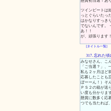
懸賞初当選！あ
ツインビートは
っとぐらいたっ
はかなりすっき
でないんです。
あ！！
が、頑張ります
[タイトル一覧]
317. 忘れ
みなせさん、こ
「ご当選？」、
私も２ヶ月ほど
応募したことも
ぼーーん！）そ
ＰＳ２の箱が送
い度も分かりま
懸賞に数多く応
つでも当たれば