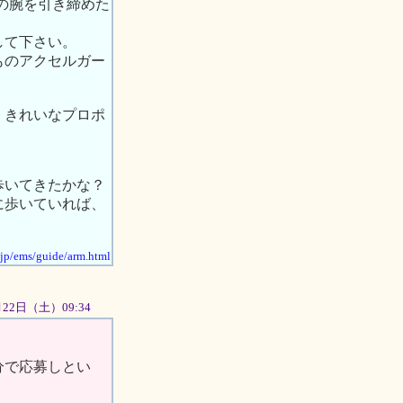
二の腕を引き締めた
して下さい。
ものアクセルガー
、きれいなプロポ
歩いてきたかな？
に歩いていれば、
.jp/ems/guide/arm.html
9月22日（土）09:34
分で応募しとい