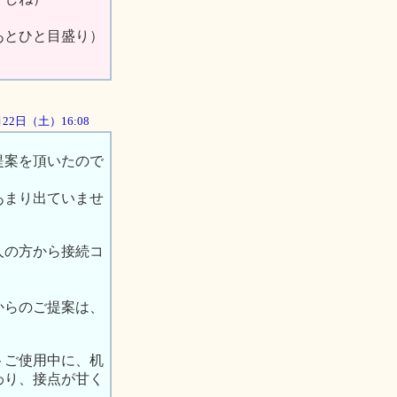
。
あとひと目盛り）
9月22日（土）16:08
提案を頂いたので
あまり出ていませ
人の方から接続コ
からのご提案は、
トご使用中に、机
わり、接点が甘く