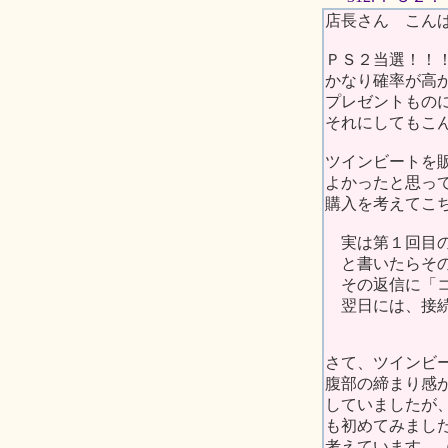
店長さん こん
ＰＳ２当選！！
かなり確率が高
プレゼントもの
それにしてもこ
ツインビートを
よかったと思っ
購入を考えてこ
実は第１回目の
と書いたらその
その返信に「コ
翌日には、接続
さて、ツインビ
腹部の締まり感
していましたが
も初めてみまし
考えています。