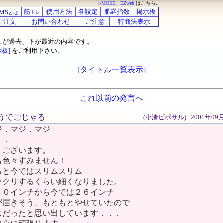
i-MODE、EZweb
はこちら..
筋
使用方法
各設定
肥満指数
掲示板
MS
トレ
とは
ご注文
お問い合わせ
ご注意
特商法表示
上が過去、下が最近の内容です。
示板]
をご利用下さい。
[タイトル一覧表示]
これ以前の発言へ
がとうでごじゃる
(小湊ピポサル)...2001年09
ジ．マジ．マジ
．．
うございます。
も色々すみません！
らと今ではスリムスリム
ックリするくらい細くなりました。
３０インチから今では２６インチ
が届きそう、もともとやせていたので
じだったと思い出しています．．．