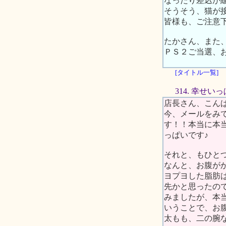
なったり差込が
そうそう、猫が
皆様も、ご注意
たかさん、また
ＰＳ２ご当選、
[タイトル一覧]
314. 幸せいっ
店長さん、こん
今、メールをみ
す！！本当に本
っぱいです♪
それと、もひと
なんと、お腹がか
ヨプヨした脂肪
先かと思ったの
みましたが、本
いうことで、お
太もも、二の腕