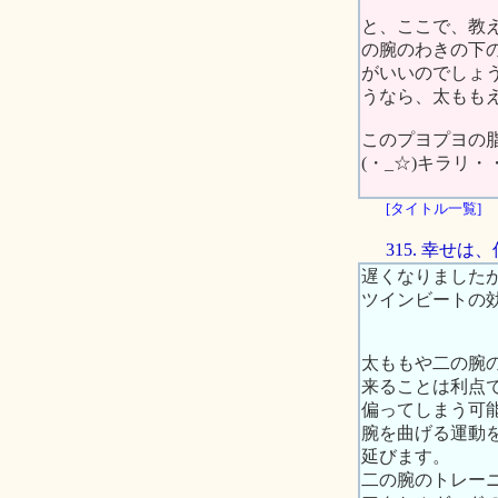
と、ここで、教
の腕のわきの下
がいいのでしょ
うなら、太ももえ
このプヨプヨの
(・_☆)キラリ・
[タイトル一覧]
315. 幸せ
遅くなりました
ツインビートの
太ももや二の腕
来ることは利点
偏ってしまう可
腕を曲げる運動
延びます。
二の腕のトレー