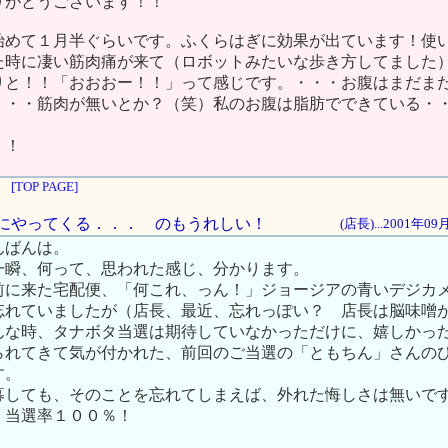
りがとうございます！！
始めて１月半ぐらいです。ふくらはぎに効果が出ています！使
た時に凄い筋肉痛が来て（ロボットみたいな歩き方してました
りと！！「おおおー！！」って感じです。・・・お腹はまだま
・・・筋肉が無いとか？（笑）私のお腹は脂肪でできている・
！！
[TOP PAGE]
た頃にやってくる．．． のもうれしい！
(店長)...2001年0
んばんは。
一瞬、何って、思われた感じ、分かります。
前に来た宅配便、「何これ、っん！」ジョージアの青いデジカ
忘れていましたが（店長、最近、忘れっぽい？ 店長は脳味噌
んな時、タナボタ当選は期待していなかっただけに、嬉しかっ
られてきて気が付かれた、前回のご当選の「ともちん」さんの
す。
募しても、そのことを忘れてしまえば、外れた悔しさは無いで
、当選率１００％！