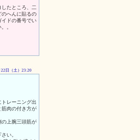
ヨしたところ、二
どのへんに貼るの
ガイドの番号でい
い。。
9月22日（土）23:20
にトレーニング出
と筋肉の付き方が
側の上腕三頭筋が
下さい。