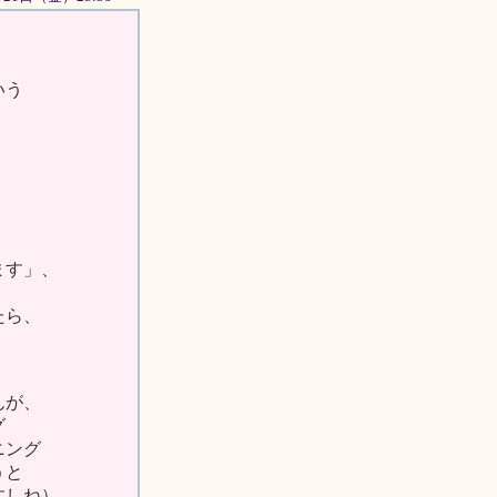
いう
ます」、
、
たら、
んが、
グ
ニング
うと
すしね）