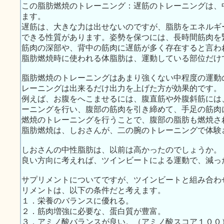
この脂肪燃焼のトレーニング：遅筋のトレーニングは、
ます。
遅筋は、大きな力は出せないのですが、脂肪をエネルギ
できる性質があります。姿勢を保つには、長時間筋肉を
筋肉の深部や、背中の筋肉に遅筋が多く存在すると言わ
脂肪燃焼時に使われる体脂肪は、運動している部位だけ
脂肪燃焼のトレーニングはあまり強くない中程度の運動
レーニングは出来るだけ出力を上げた方が効果的です。
例えば、お腹をへこませるには、腹直筋や外腹斜筋には
ーニングを行い、腹部の筋肉を引き締めて、手足の筋肉
燃焼のトレーニングを行うことで、腹部の脂肪も燃焼さ
脂肪燃焼は、しおさんが、二の腕のトレーニングで体験
しおさんの中性脂肪は、以前は高かったのでしょうか。
良い方向に考えれば、ツインビートによる運動で、減っ
サプリメントについてですが、ツインビートと組み合わ
リメントは、以下の条件だと考えます。
１．栄養のバランスに優れる。
２．筋肉増強に必要な、蛋白質が豊富。
３．アミノ酸バランスが良い。（アミノ酸スコア１００