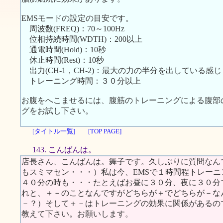
EMSモードの設定の目安です。
周波数(FREQ)：70～100Hz
位相持続時間(WDTH)：200以上
通電時間(Hold)：10秒
休止時間(Rest)：10秒
出力(CH-1，CH-2)：最大の力の半分を出している感じ
トレーニング時間：３０分以上
お腹をへこませるには、腹筋のトレーニングによる腹部
グをお試し下さい。
[タイトル一覧]
[TOP PAGE]
143. こんばんは。
店長さん、こんばんは。舞子です。久しぶりに質問なん
もスミマセン・・・）私は今、EMSで１時間程トレー
４０分の時も・・・たとえばお昼に３０分、夜に３０分
れと、＋－のことなんですがどちらが＋でどちらが－な
－？）そして＋－はトレーニングの効果に関係があるの
教えて下さい。お願いします。