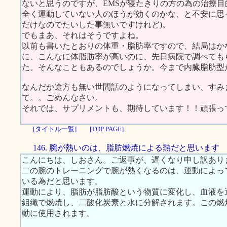
ないと思うのですが、EMSが寝たきりの方の為の治療
全く運動していない人のほうが効くのかな、と不安に思
だけなのでたいした事無いですけれど)。
でもまあ、それはそうですよね。
以前も書いたとおりの体重・脂肪率ですので、結局はか
に、こんなに体脂肪率が高いのに、先日病院で調べても
た。そんなこともあるのでしょうか。今まで内臓脂肪型
なんだか途方も無い世間話のようになってしまい、すみ
て。。ごめんなさい。
それでは、サプリメントも、期待しています！！頑張っ
[タイトル一覧]
[TOP PAGE]
146. 腕が熱いのは、脂肪燃焼による熱だと思います
こんにちは、しおさん。ご返事が、遅くなり申し訳あり
二の腕のトレーニングで腕が熱くなるのは、運動によっ
いる為だと思います。
運動により、脂肪が脂肪酸という物質に変化し、血液を
組織で燃焼し、二酸化炭素と水に分解されます。この燃
動に使用されます。