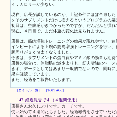
４．カロリーが少ない。
現在、店長が試しているのが、上記条件にほぼ合致した
をそのサプリメントだけに換えるというプログラムの製
初日は、空腹感がきつかったのですが、だんだんと慣れ
現在、４日目で、まだ体重の変化は見られません。
店長は、筋肉増強トレーニングの効果が現れやすい、速
インビートによる上腕の筋肉増強トレーニングを行い、
腕周りが２ｃｍ太くなりました。
今後は、サプリメントの蛋白質やアミノ酸の効果も期待
店長の場合は、体脂肪の減少よりも、筋肉増強のペース
きず、データとしてはあまり一般的でないので、同時に
果を確認しています。
また、経過をご報告いたします。
[タイトル一覧]
[TOP PAGE]
147. 経過報告です（４週間使用）
店長さんお久しぶりです。カーチです。
使い始めて４週間たちました。経過報告をさせていただ