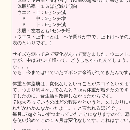
体重：使用前と変わらず（以前600g減ったと書きま
体脂肪率：１％ほど減り傾向
ウエスト上：6センチ減
〃 中：5センチ増
〃 下：6センチ減
太股：左右とも1センチ増
（ウエスト上中下とは、へそ周りが中で、上下はへその
表のとおりです。）
サイズを測ってみて変化があって驚きました。ウエスト
すが、中は5センチ増って、どうしちゃったんでしょう
か。。。
でも、今まではいていたズボンに余裕がでてきたんです
体重と体脂肪は、変化なしということがスゴイといえま
て、つまり約４ヶ月でなんと７kgも体重が増えたので
了したのに、食生活を改善しなかったからです。
７kg太るっていうのはどの程度かというと、久しぶり
れだかわかんなかったよー。」と言われるほどです。
毎月1.7kgぐらいずつ太っていたことになりますので
を使い始めてこの１ヵ月は変化なしです。これはすごい