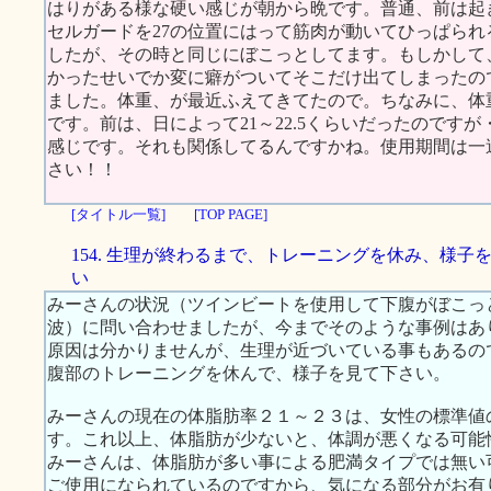
はりがある様な硬い感じが朝から晩です。普通、前は起
セルガードを27の位置にはって筋肉が動いてひっぱら
したが、その時と同じにぼこっとしてます。もしかして
かったせいでか変に癖がついてそこだけ出てしまったの
ました。体重、が最近ふえてきてたので。ちなみに、体重
です。前は、日によって21～22.5くらいだったのです
感じです。それも関係してるんですかね。使用期間は一
さい！！
[タイトル一覧]
[TOP PAGE]
154. 生理が終わるまで、トレーニングを休み、様子
い
みーさんの状況（ツインビートを使用して下腹がぼこっ
波）に問い合わせましたが、今までそのような事例はあ
原因は分かりませんが、生理が近づいている事もあるの
腹部のトレーニングを休んで、様子を見て下さい。
みーさんの現在の体脂肪率２１～２３は、女性の標準値の範
す。これ以上、体脂肪が少ないと、体調が悪くなる可能
みーさんは、体脂肪が多い事による肥満タイプでは無い
ご使用になられているのですから、気になる部分がお有