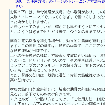
160. 「ご使用方法」のページのトレーニング方法も
さい
お尻の下には、坐骨神経が皮膚に近い場所があり、この
太股のトレーニングで、ふくらはぎまで響いてしまった
った為かもしれません。
店長もやってみましたが、確かにお尻のすぐ下にアクセ
と、ふくらはぎまでビリビリ来て、今も足の裏までジン
筋肉に電気刺激を加える場合に、効果的に筋肉が運動す
ます。この運動点の基本は、筋肉の両端で、ここにアク
な筋肉運動が可能です。
上記の坐骨神経の様に、神経束が皮膚に近い場所も、運
たように、ビリビリがきついので、その場所は避けられ
ヒップアップのアクセルガードの貼り方は、右下のWeb S
い」も、ご参考にして下さい。
また、臀部の筋肉は一般的に遅筋：赤筋の筋繊維が多く
高い筋肉です。
横腹の筋肉（外腹斜筋）は、脇腹の肋骨の外側からお腹
見ると、前下がりの斜めの向きです。
アクセルガードの貼り方としては、「ご使用方法 お腹
して下さい。右下のWeb Site..のページで、左の画