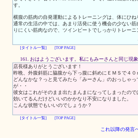
す。
横腹の筋肉の自発運動によるトレーニングは、体にひね
通常の生活の中では、あまり活発に使う機会の少ない筋
りにくい筋肉なので、ツインビートでしっかりトレーニ
[タイトル一覧]
[TOP PAGE]
161. おはようございます。私にもみーさんと同じ現
店長様ありがとうございます！
昨晩、外腹斜筋に脇腹から下っ腹に斜めにＥＭＳで４０
どんなかな？っと見てみたら「みーさん」のおっしゃっ
が・・
彼女はこれがそのまま出たまんまになってしまったので
効いてるんだけどいいのかかなり不安になりました。
こんな状態でもいいのでしょうか？
[タイトル一覧]
[TOP PAGE]
これ以降の発言