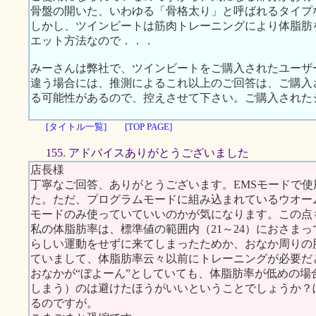
骨盤の開いた、いわゆる「骨格太り」と呼ばれるタイプ
しかし、ツインビートは筋肉トレーニングにより体脂肪
エット方法なので．．．
みーさんは弊社で、ツインビートをご購入されたユーザ
違う場合には、推測によるこれ以上のご回答は、ご購入
る可能性があるので、控えさせて下さい。ご購入された
[タイトル一覧]
[TOP PAGE]
155. アドバイスありがとうございました
店長様
丁寧なご回答、ありがとうございます。EMSモードで
た。ただ、プログラムモードに組み込まれているウオー
モードのみ使っていていいのかが気になります。この点
私の体脂肪率は、標準値の範囲内（21～24）におさまっ
らしい運動をせずに来てしまったためか、おなか周りの
ていまして、体脂肪率云々以前にトレーニングが必要だ
おなかが“ぼよーん”としていても、体脂肪率が低めの場
しまう）のは避けたほうがいいということでしょうか？
るのですが。