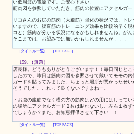
い低周波の電流です。ご安心下さい。
筋肉図を参照していただき、筋肉の位置にアクセルガー
リコさんのお尻の筋肉（大殿筋）強化の状況では、トレ
いますので、腹直筋のトレーニング効果も比較的早く現
コと）筋肉が分かる状況になるかもしれませんね。がん
そこまでは、お望みでは無いかもしれませんが．．．
[タイトル一覧]
[TOP PAGE]
159. （無題）
店長様。どうもありがとうございます！！毎日同じとこ
したので、昨日は筋肉の図を参照させて戴いてモモの内
ガードを貼ってみました。ちょっと場所が悪かったせい
そうでした。これって良くないですよねー。
・お腹の腹筋でなく横の方の筋肉はどの用にはしってい
の場所にアクセルガード２枚は貼れないし、左右１枚ず
でしょうか？また、お知恵拝借させて下さい！！
[タイトル一覧]
[TOP PAGE]