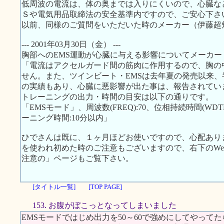
低周波の電流は、体の奥までは入りにくいので、心臓な
Ｓや電気用品取締法の安全基準内ですので、ご安心下さ
以前、同様のご質問をいただいた時のメーカー（伊藤超
--- 2001年03月30日（金） ---
胸部へのEMS運動が心臓に与える影響についてメーカ
「電流はアクセルガード間の筋肉に作用するので、胸の
せん。また、ツインビート・EMSは去年夏の発売以来、半
の実績もあり、心臓に悪影響が出た事は、報告されてい
トレーニングの出力・時間の目安は以下の通りです。
「EMSモード」、周波数(FREQ):70、位相持続時間(WDTH):
ーニング時間:10分以内」
ひでさんは既に、１ヶ月ほどお使いですので、心配あり
を使われ初めた時のご注意もございますので、右下のWeb S
注意の」ページもご覧下さい。
[タイトル一覧]
[TOP PAGE]
153. お腹がぼこっとなってしまいました
EMSモードではじめ出力を50～60で強めにしてやって