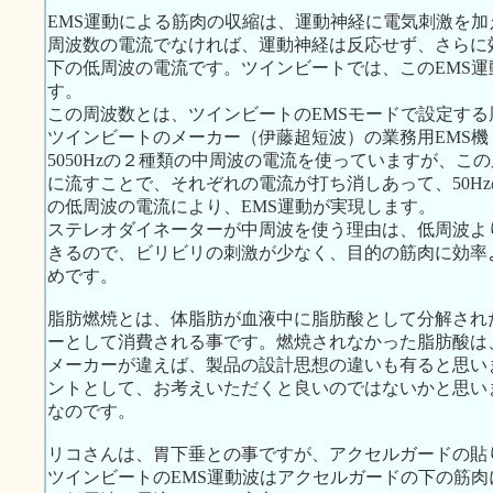
EMS運動による筋肉の収縮は、運動神経に電気刺激を加え
周波数の電流でなければ、運動神経は反応せず、さらに効
下の低周波の電流です。ツインビートでは、このEMS
す。
この周波数とは、ツインビートのEMSモードで設定する周
ツインビートのメーカー（伊藤超短波）の業務用EMS機：
5050Hzの２種類の中周波の電流を使っていますが、
に流すことで、それぞれの電流が打ち消しあって、50Hz
の低周波の電流により、EMS運動が実現します。
ステレオダイネーターが中周波を使う理由は、低周波よ
きるので、ビリビリの刺激が少なく、目的の筋肉に効率
めです。
脂肪燃焼とは、体脂肪が血液中に脂肪酸として分解され
ーとして消費される事です。燃焼されなかった脂肪酸は
メーカーが違えば、製品の設計思想の違いも有ると思い
ントとして、お考えいただくと良いのではないかと思い
なのです。
リコさんは、胃下垂との事ですが、アクセルガードの貼
ツインビートのEMS運動波はアクセルガードの下の筋