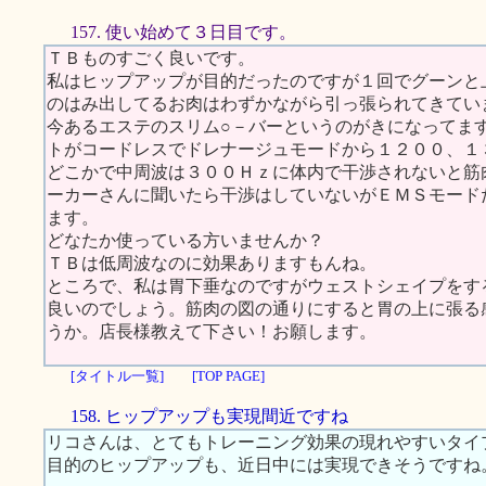
157. 使い始めて３日目です。
ＴＢものすごく良いです。
私はヒップアップが目的だったのですが１回でグーンと
のはみ出してるお肉はわずかながら引っ張られてきてい
今あるエステのスリム○－バーというのがきになってま
トがコードレスでドレナージュモードから１２００、１
どこかで中周波は３００Ｈｚに体内で干渉されないと筋
ーカーさんに聞いたら干渉はしていないがＥＭＳモード
ます。
どなたか使っている方いませんか？
ＴＢは低周波なのに効果ありますもんね。
ところで、私は胃下垂なのですがウェストシェイプをす
良いのでしょう。筋肉の図の通りにすると胃の上に張る
うか。店長様教えて下さい！お願します。
[タイトル一覧]
[TOP PAGE]
158. ヒップアップも実現間近ですね
リコさんは、とてもトレーニング効果の現れやすいタイ
目的のヒップアップも、近日中には実現できそうですね