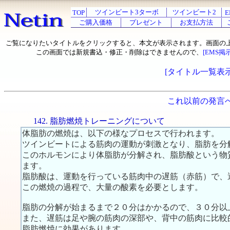
ツインビート3ターボ
ツインビート2
TOP
E
ご購入価格
プレゼント
お支払方法
ご覧になりたいタイトルをクリックすると、本文が表示されます。画面の
この画面では新規書込・修正・削除はできませんので、
[EMS掲
[タイトル一覧表示
これ以前の発言
142. 脂肪燃焼トレーニングについて
体脂肪の燃焼は、以下の様なプロセスで行われます。
ツインビートによる筋肉の運動が刺激となり、脂肪を分
このホルモンにより体脂肪が分解され、脂肪酸という物
ます。
脂肪酸は、運動を行っている筋肉中の遅筋（赤筋）で、
この燃焼の過程で、大量の酸素を必要とします。
脂肪の分解が始まるまで２０分はかかるので、３０分以
また、遅筋は足や腕の筋肉の深部や、背中の筋肉に比較
脂肪燃焼に効果があります。