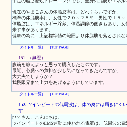
手足の脂肪燃焼トレーニングでも、全身の脂肪がエネル
現在のやまこさんの体脂肪率は、どれくらいですか。
標準の体脂肪率は、女性で２０～２５％、男性で１５～
体脂肪は、エネルギー貯蔵、体温調節の働きもあり、女
来す事があります。
健康の為に、上記標準値の範囲より体脂肪を落とされな
[タイトル一覧]
[TOP PAGE]
151. （無題）
腹筋を鍛えようと思って購入したものです。
最近、心臓への負担が少し気になってきたんですが、
大丈夫でしょうか？
我慢限界まで出力をあげるようにしています。
[タイトル一覧]
[TOP PAGE]
152. ツインビートの低周波は、体の奥には届きにく
す
ひでさん、こんにちは。
ツインビートのEMS運動に使われる電流は、低周波の電