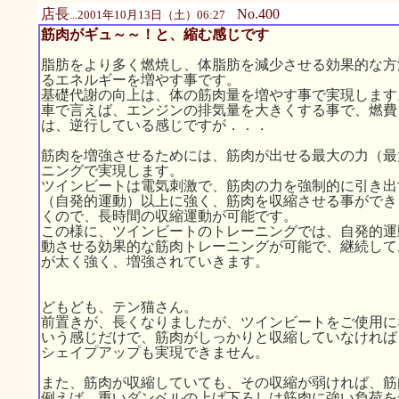
店長
No.400
...2001年10月13日（土）06:27
筋肉がギュ～～！と、縮む感じです
脂肪をより多く燃焼し、体脂肪を減少させる効果的な方
るエネルギーを増やす事です。
基礎代謝の向上は、体の筋肉量を増やす事で実現します
車で言えば、エンジンの排気量を大きくする事で、燃費
は、逆行している感じですが．．．
筋肉を増強させるためには、筋肉が出せる最大の力（最
ニングで実現します。
ツインビートは電気刺激で、筋肉の力を強制的に引き出
（自発的運動）以上に強く、筋肉を収縮させる事ができ
くので、長時間の収縮運動が可能です。
この様に、ツインビートのトレーニングでは、自発的運
動させる効果的な筋肉トレーニングが可能で、継続して
が太く強く、増強されていきます。
どもども、テン猫さん。
前置きが、長くなりましたが、ツインビートをご使用に
いう感じだけで、筋肉がしっかりと収縮していなければ
シェイプアップも実現できません。
また、筋肉が収縮していても、その収縮が弱ければ、筋
例えば、重いダンベルの上げ下ろしは筋肉に強い負荷を