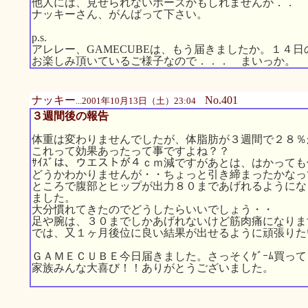
他人には、見せられないポーズかもしれませんが．．
ナッキーさん、がんばって下さい。
p.s.
アレレー、GAMECUBEは、もう届きましたか。１４
お楽しみ頂いているご様子なので．．． まいっか。
ナッキー
No.401
...2001年10月13日（土）23:04
３週間後の報告
体重は変わりませんでしたが、体脂肪が３週間で２８％
これって効果あったって事ですよね？？
ｻｲｽﾞは、ウエストが４ｃｍ減ですがあとは、はかって
どうかわかりませんが・・ちょっと引き締まったかなっ
ところで腹部とヒップが出力８０まであげれるようにな
ました。
大分慣れてきたのでどうしたらいいでしょう・・
足や腕は、３０までしかあげれないけど筋肉痛になりま
では、又１ヶ月後位に良い結果が出せるように頑張りた
ＧＡＭＥＣＵＢＥ今日届きました。さっそくｹﾞｰﾑ買っ
家族みんな大喜び！！ありがとうございました。