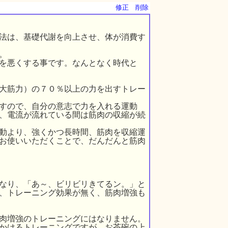
修正
削除
法は、基礎代謝を向上させ、体が消費す
。
を悪くする事です。なんとなく時代と
大筋力）の７０％以上の力を出すトレー
すので、自分の意志で力を入れる運動
、電流が流れている間は筋肉の収縮が続
動より、強くかつ長時間、筋肉を収縮運
お使いいただくことで、だんだんと筋肉
なり、「あ～、ビリビリきてるン。」と
、トレーニング効果が無く、筋肉増強も
肉増強のトレーニングにはなりません。
かけるトレーニングですが、お茶碗の上