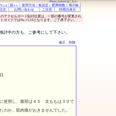
iPhone,Android
はこちら.
S
筋
使用方法
各設定
肥満指数
掲示板
とは
トレ
注文
お問い合わせ
ご注意
特商法表示
ガイドのアクセルガード貼付位置は、一部の番号が変更され
トガイドではNo.15,16となります。ご了承下さい。
す。ご検討中の方も、ご参考にして下さい。
修正
削除
日
に使用し、腹部は４５ 太ももは３０で
たのか、筋肉痛がおきませんでした。