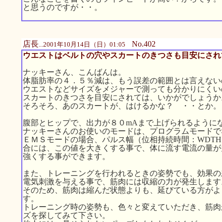
と思うのですが・・。
店長
No.402
...2001年10月14日（日）01:05
ウエストはベルトの穴やスカートのきつさも目安にされ
ナッキーさん、こんばんは。
体脂肪率の４．５％減は、もう誤差の範囲とは言えない
ウエストなどサイズをメジャーで測っても分かりにくい
スカートのきつさを目安にされては、いかがでしょうか
そろそろ、あのスカートが、はけるかな？ ・・とか。
腹部とヒップで、出力が８０mAまで上げられるように
ナッキーさんのお使いのモードは、プログラムモードで
ＥＭＳモードの場合、パルス幅（位相持続時間：WDTH
合には、この値を大きくする事で、体に流す電流の量が
強くする事ができます。
また、トレーニングを行われるときの姿勢でも、効果の
電気刺激を与える事で、筋肉には収縮の力が発生します
そのため、筋肉は縮んだ状態よりも、延びている方がよ
す。
トレーニング時の姿勢も、色々と変えていただき、筋肉
ズを探してみて下さい。