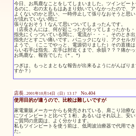
今日、お馬鹿なことをしてしまいました。ツインビート
るのに、右の太ももはあまり効いていなかったので、ア
よくないのかと思い、一時停止して張りなおそうと思い
が流れていない間に
張りなおそう！なんて思いついてしまったんです。
（店長さんには、何が起こったか分ってしまったかも・
指先にくっついている間に、電流が・・・。そのとき出
指先だとすごい痛いです。パニックになり、アクセルガ
ようで、（ここでやっと、電源切りました）その直後は
らい右手は指先、左手は肘近くまで、余韻？？？痛かっ
お馬鹿な、報告でした（* 。*)
つぎは、もっとまともな報告が出来るようにがんばりま
すか？）
店長
No.404
...2001年10月14日（日）13:17
使用目的が違うので、比較は難しいですが
家電量販メーカーからも発売されている、肩こり治療な
にツインビートと比べて１桁、あるいはそれ以上、安い
ご質問の意図は、よく分かります。
私もツインビートを使う前は、低周波治療器で代用でき
た。