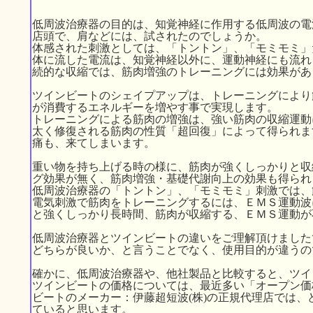
低周波治療器の目的は、知覚神経に作用する低周波の電
店頭で、肩などには、試されたのでしょうか。
体感された刺激としては、「トントン」、「モミモミ」
体に流した電流は、知覚神経以外に、運動神経にも流れ
続的な収縮では、筋肉増強のトレーニングには効果があ
ツインビートのシェイプアップは、トレーニングにより
が消費するエネルギーを増やす事で実現します。
トレーニングによる筋肉の増強は、強い筋肉の収縮運動
太く修復される筋肉の性質「超回復」によって得られま
痛も、来てしまいます。
重い物を持ち上げる時の様に、筋肉が強くしっかりと収
グ効果が無く、筋肉増強・基礎代謝向上の効果も得られ
低周波治療器の「トントン」、「モミモミ」刺激では、
電気刺激で筋肉をトレーニングするには、ＥＭＳ運動波
と強くしっかり長時間、筋肉が収縮する、ＥＭＳ運動が
低周波治療器とツインビートの違いをご理解頂けました
どちらが良いか、と言うことでなく、使用目的が違うの
確かに、低周波治療器や、他社製品と比較すると、ツイ
ツインビートの価格については、最近多い「オープン価
ビートのメーカー：伊藤超短波(株)の正規代理店では
ていると思います。