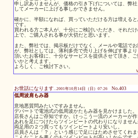
申し訳ありませんが、価格の引き下げについては、弊社
してメーカーに上げる事しかできません。
確かに、半額になれば、買っていただける方は増えると
です。
買われる方ご本人が、十分にご検討いただき、それだけ
上で、ご購入される事が大切だと思います。
また、弊社では、掲示板だけでなく、メールや電話でお
が、弊社としては、薄利多売で売り上げを伸ばす事より
頂いたお客様に、十分なサービスを提供させて頂き、ご
いかと考えます。
よろしく、ご検討下さい。
W
お世話になります
No.403
...2001年10月14日（日）07:26
低周波肩もみ器
意地悪質問みたいですみません。
デパートで電池式の低周波かたもみ器を見かけました。
店長さんはご存知ですか。けっこう一流のメーカーが作
あれを足につけたらツインビートの代わりになりません
両足用の２つ買ってもツインビートより安いし。
店員さんは「？」という感じで足にはためさせてくれま
こんなことを書くのもツインビートが高い！からです。