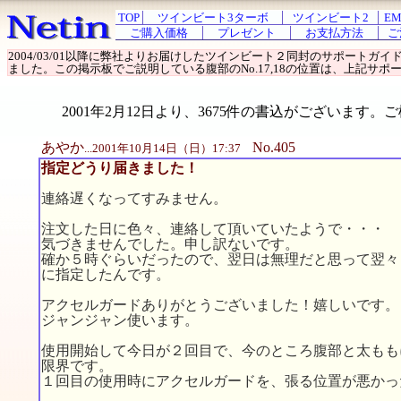
TOP
ツインビート3ターボ
ツインビート2
EM
ご購入価格
プレゼント
お支払方法
ご
2004/03/01以降に弊社よりお届けしたツインビート２同封のサポート
ました。この掲示板でご説明している腹部のNo.17,18の位置は、上記サポー
2001年2月12日より、3675件の書込がございま
あやか
No.405
...2001年10月14日（日）17:37
指定どうり届きました！
連絡遅くなってすみません。
注文した日に色々、連絡して頂いていたようで・・・
気づきませんでした。申し訳ないです。
確か５時ぐらいだったので、翌日は無理だと思って翌々
に指定したんです。
アクセルガードありがとうございました！嬉しいです。
ジャンジャン使います。
使用開始して今日が２回目で、今のところ腹部と太もも
限界です。
１回目の使用時にアクセルガードを、張る位置が悪かっ