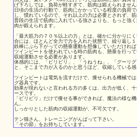
げ下ろしでは、負荷が軽すぎて、筋肉は鍛えられません
日頃の生活の行動で、筋肉にかかっている程度の負荷で
し、慣れているので、それ以上の力は必要とされず、筋
普段の生活で筋肉に入れている強さよりも、もっと強く
肉が鍛えられます。
「最大筋力の７０％以上の力」とは、確かに分かりにく
合には、ほとんど全力で力を入れた状態で、繰り返し１
鉄棒にぶら下がっての懸垂運動を想像していただければ
ツインビートを使われている時の筋肉も、懸垂を行って
収縮運動させる必要があります。
体感的には、「ビリビリ」、「うねうね」、「グーリグ
と、そこまで力が入るのかと思うほど、収縮している感
ツインビートは電気を流すだけで、痩せられる機械では
グ器具です。
効果が現れないと言われる方の多くは、出力が低く、十
ースです。
「ビリビリ」だけで痩せる事ができれば、魔法の様な機
ん。
しっかりとした筋肉の収縮運動が、不可欠です。
テン猫さん、トレーニングがんばって下さい。
「その節」をお持ちしています。