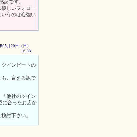
感謝です。
の優しいフォロー
というのは心強い
01年05月20日（日）
16:38
、ツインビートの
とも、言える訳で
、「他社のツイン
望に合ったお店か
ご検討下さい。