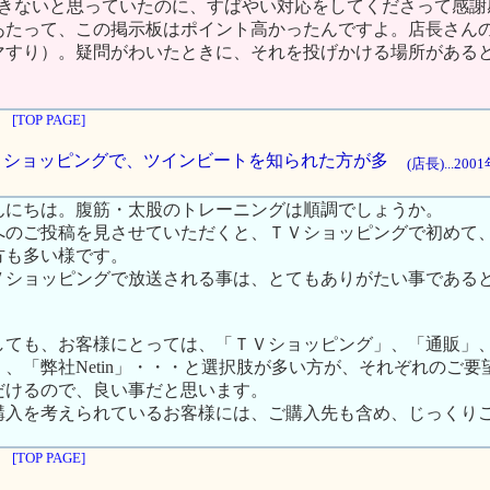
できないと思っていたのに、すばやい対応をしてくださって感謝
あたって、この掲示板はポイント高かったんですよ。店長さん
マすり）。疑問がわいたときに、それを投げかける場所がある
[TOP PAGE]
はＴＶショッピングで、ツインビートを知られた方が多
(店長)...20
んにちは。腹筋・太股のトレーニングは順調でしょうか。
へのご投稿を見させていただくと、ＴＶショッピングで初めて
方も多い様です。
Ｖショッピングで放送される事は、とてもありがたい事である
しても、お客様にとっては、「ＴＶショッピング」、「通販」
、「弊社Netin」・・・と選択肢が多い方が、それぞれのご要
だけるので、良い事だと思います。
購入を考えられているお客様には、ご購入先も含め、じっくり
[TOP PAGE]