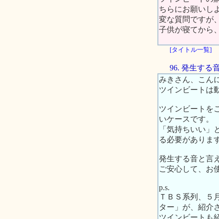
ちらにお願いし
変な質問ですが
子供が寝てから
[タイトル一覧]
96. 発生
みきさん、こん
ツインビートは
ツインビートを
いケースです。
「気持ちいい」
る必要がありま
発生する音と言
ご安心して、お
p.s.
ＴＢＳ系列、５
ター」が、紹介
ツインビートも