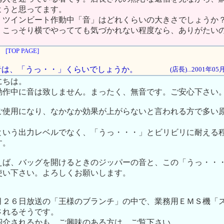
ようと思ってます。
、ツインビート作動中「音」はどれくらいの大きさでしょうか
、こっそり横でやってても気づかれない程度なら、ありがたい
[TOP PAGE]
する音は、「うっ・・」くらいでしょうか。
(店長)...2001年0
にちは。
動作中に音は致しません。まったく、無音です。ご安心下さい
ご使用になり、なかなか効果が上がらないと言われる方で多い
という出力レベルでなく、「うっ・・・」とビリビリに耐える
す。
えば、バッグを開けるときのジッパーの音と、この「うっ・・
使い下さい。よろしくお願いします。
月２６日放送の「王様のブランチ」の中で、業務用ＥＭＳ機「
されるそうです。
紹介されるかも。ご興味のある方は、ご覧下さい。