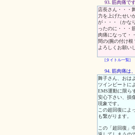
93. 筋肉痛
店長さん・・・
力を上げたせい
が・・・（かな
ったのに・・・
肉痛になって・
間の(腕の付け
よろしくお願い
[タイトル一覧]
94. 筋肉痛
舞子さん、おは
ツインビートに
EMS運動に限
安心下さい、損
現象です。
この超回復によ
も繋がります。
この「超回復」
返してしまうの