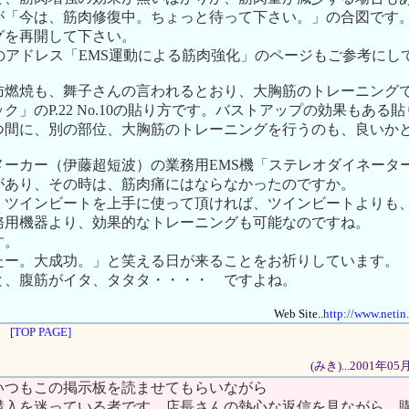
が「今は、筋肉修復中。ちょっと待って下さい。」の合図です
グを再開して下さい。
te..のアドレス「EMS運動による筋肉強化」のページもご参考に
肪燃焼も、舞子さんの言われるとおり、大胸筋のトレーニング
ク」のP.22 No.10の貼り方です。バストアップの効果もある
つ間に、別の部位、大胸筋のトレーニングを行うのも、良いか
メーカー（伊藤超短波）の業務用EMS機「ステレオダイネータ
があり、その時は、筋肉痛にはならなかったのですか。
、ツインビートを上手に使って頂ければ、ツインビートよりも
務用機器より、効果的なトレーニングも可能なのですね。
す。
たー。大成功。」と笑える日が来ることをお祈りしています。
と、腹筋がイタ、タタタ・・・・ ですよね。
Web Site..
http://www.netin
[TOP PAGE]
(みき)...2001年0
いつもこの掲示板を読ませてもらいながら
購入を迷っている者です。店長さんの熱心な返信を見ながら、