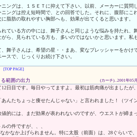
ーニングは、１ＳＥＴに抑えて下さい。以前、メーカーに質問
ーニングは控え短時間で、との回答でした。それに、腹部にこ
次に脂肪の取れやすい胸部へも、効果が出てくると思います。
られている方の中には、舞子さんと同じような悩みを持たれ、
ながら、見られている方も、多いのではないかと思います。私
て、舞子さんは、希望の星・・まあ、変なプレッシャーをかけ
ペースで、じっくりお続け下さい。
[TOP PAGE]
できる範囲の出力
(カーチ)...2001年0
て12日目です。毎日やってますよ。最初は筋肉痛が出ましたが
「あんたちょっと痩せたんじゃない」と言われました！（ツイ
）
数値的には、まだ効果が表われないのですが、ウエストが締ま
。
トルの件ですが、、、
力がなかなか上げられません。特に太股（前面）は、28ぐらいで