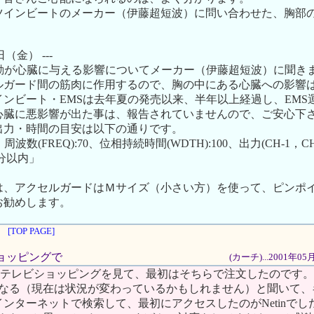
ツインビートのメーカー（伊藤超短波）に問い合わせた、胸部の
。
0日（金） ---
運動が心臓に与える影響についてメーカー（伊藤超短波）に聞き
ルガード間の筋肉に作用するので、胸の中にある心臓への影響
ンビート・EMSは去年夏の発売以来、半年以上経過し、EMS運
心臓に悪影響が出た事は、報告されていませんので、ご安心下
出力・時間の目安は以下の通りです。
波数(FREQ):70、位相持続時間(WDTH):100、出力(CH-1，CH-
0分以内」
。
は、アクセルガードはＭサイズ（小さい方）を使って、ピンポ
お勧めします。
[TOP PAGE]
Vショッピングで
(カーチ)...2001年0
にテレビショッピングを見て、最初はそちらで注文したのです
になる（現在は状況が変わっているかもしれません）と聞いて、
ンターネットで検索して、最初にアクセスしたのがNetinでし