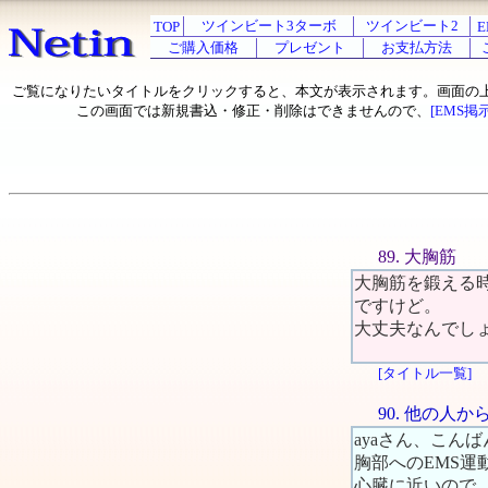
ツインビート3ターボ
ツインビート2
TOP
E
ご購入価格
プレゼント
お支払方法
ご覧になりたいタイトルをクリックすると、本文が表示されます。画面の
この画面では新規書込・修正・削除はできませんので、
[EMS掲
89. 大胸筋
大胸筋を鍛える
ですけど。
大丈夫なんでし
[タイトル一覧]
90. 他の人
ayaさん、こん
胸部へのEMS
心臓に近いので