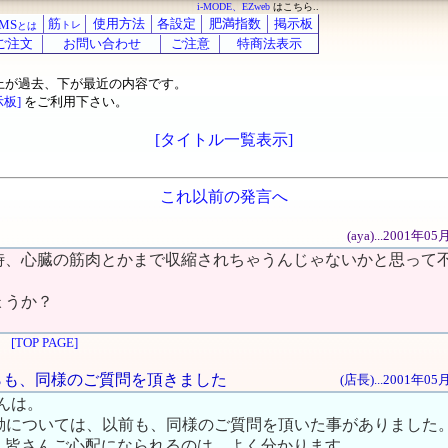
i-MODE、EZweb
はこちら..
筋
使用方法
各設定
肥満指数
掲示板
MS
トレ
とは
ご注文
お問い合わせ
ご注意
特商法表示
上が過去、下が最近の内容です。
示板]
をご利用下さい。
[タイトル一覧表示]
これ以前の発言へ
(aya)...2001年
時、心臓の筋肉とかまで収縮されちゃうんじゃないかと思って
ょうか？
[TOP PAGE]
からも、同様のご質問を頂きました
(店長)...2001年0
ばんは。
運動については、以前も、同様のご質問を頂いた事がありました
、皆さんご心配になられるのは、よく分かります。