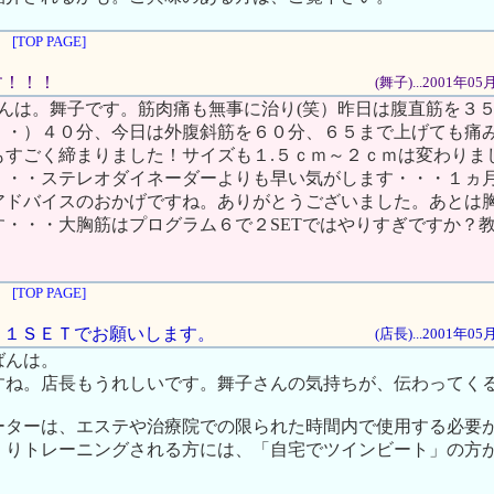
[TOP PAGE]
です！！！
(舞子)...2001年0
ばんは。舞子です。筋肉痛も無事に治り(笑）昨日は腹直筋を３
・・）４０分、今日は外腹斜筋を６０分、６５まで上げても痛
もすごく締まりました！サイズも１.５ｃｍ～２ｃｍは変わりま
・・・ステレオダイネーダーよりも早い気がします・・・１ヵ
アドバイスのおかげですね。ありがとうございました。あとは
す・・・大胸筋はプログラム６で２SETではやりすぎですか？
[TOP PAGE]
は、１ＳＥＴでお願いします。
(店長)...2001年0
ばんは。
すね。店長もうれしいです。舞子さんの気持ちが、伝わってく
ーターは、エステや治療院での限られた時間内で使用する必要
くりトレーニングされる方には、「自宅でツインビート」の方