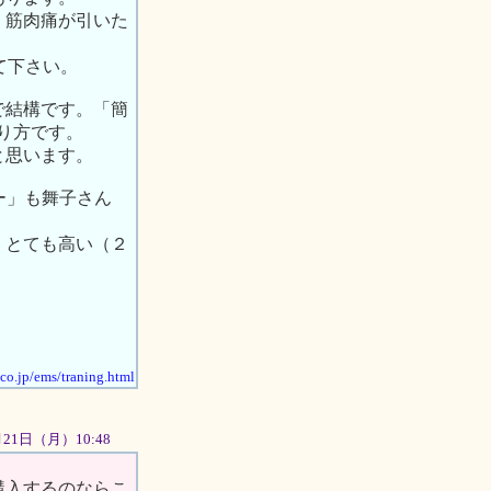
。筋肉痛が引いた
して下さい。
で結構です。「簡
貼り方です。
と思います。
ー」も舞子さん
、とても高い（２
.co.jp/ems/traning.html
5月21日（月）10:48
購入するのならこ