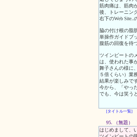
筋肉痛は、筋肉
後、トレーニン
右下のWeb Si
脇の付け根の脂
単操作ガイドブッ
腹筋の回復を待
ツインビートの
は、使われた事
舞子さんの様に
５倍くらい）業
結果が楽しみで
今から、「やっ
でも、今は笑う
[タイトル一覧]
95. （無題）
はじめまして、
ツインビートの