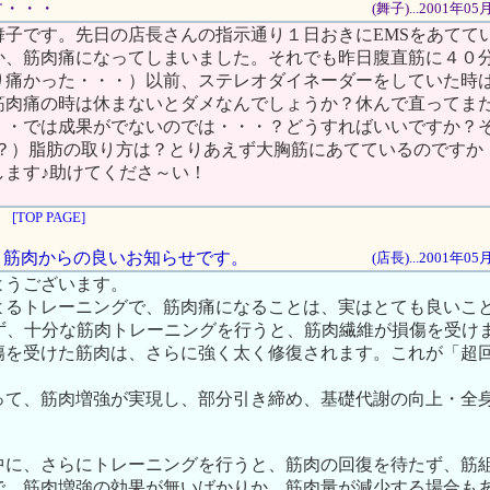
です・・・
(舞子)...2001年0
舞子です。先日の店長さんの指示通り１日おきにEMSをあてて
か、筋肉痛になってしまいました。それでも昨日腹直筋に４０
り痛かった・・・）以前、ステレオダイネーダーをしていた時
筋肉痛の時は休まないとダメなんでしょうか？休んで直ってま
・・では成果がでないのでは・・・？どうすればいいですか？
根？）脂肪の取り方は？とりあえず大胸筋にあてているのですか
します♪助けてくださ～い！
[TOP PAGE]
は、筋肉からの良いお知らせです。
(店長)...2001年0
ようございます。
よるトレーニングで、筋肉痛になることは、実はとても良いこ
らず、十分な筋肉トレーニングを行うと、筋肉繊維が損傷を受け
傷を受けた筋肉は、さらに強く太く修復されます。これが「超
って、筋肉増強が実現し、部分引き締め、基礎代謝の向上・全
中に、さらにトレーニングを行うと、筋肉の回復を待たず、筋
で、筋肉増強の効果が無いばかりか、筋肉量が減少する場合も