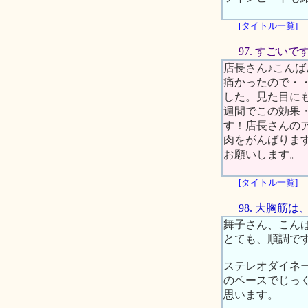
[タイトル一覧]
97. すごい
店長さん♪こん
痛かったので・
した。見た目に
週間でこの効果
す！店長さんの
肉をがんばりま
お願いします。
[タイトル一覧]
98. 大胸筋
舞子さん、こん
とても、順調で
ステレオダイネ
のペースでじっ
思います。