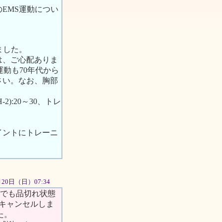
EMS運動につい
ました。
は、ご心配ありま
動も70年代から
さい。なお、胸部
2):20～30、トレ
イントにトレーニ
5月20日（日）07:34
。でも品切れ状態
キャンセルしま
た。