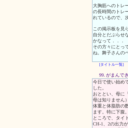
大胸筋へのトレ
の長時間のトレ
れているので、
この掲示板を見
自分とだぶらせ
かなって．．．
その方々にとっ
ね。舞子さんの
[タイトル一覧]
99. がまん
今日で使い始め
した。
おととい、母に
母は知りません
体重と体脂肪の
ます。特に下腹
ところで、タイ
CH-1、2の出