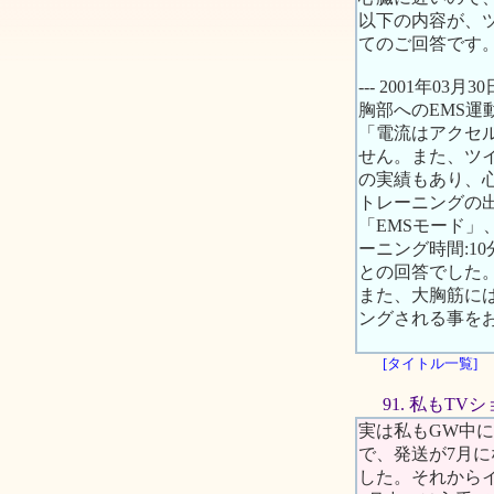
以下の内容が、
てのご回答です
--- 2001年03月3
胸部へのEMS
「電流はアクセ
せん。また、ツイ
の実績もあり、
トレーニングの
「EMSモード」、周
ーニング時間:1
との回答でした
また、大胸筋に
ングされる事を
[タイトル一覧]
91. 私もT
実は私もGW中
で、発送が7月
した。それからイ