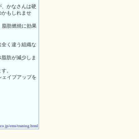
が、かなさんは硬
のかもしれませ
・脂肪燃焼に効果
は全く違う組織な
体脂肪が減少しま
ます。
シェイプアップを
.co.jp/ems/traning.html