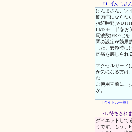
70. げんま
げんまさん、ツ
筋肉痛にならない
持続時間(WDT
EMSモードを
周波数(FREQ
間の設定が効果的
また、安静時に
肉痛を感じられ
アクセルガード
が気になる方は
ね。
ご使用直前に、
か。
[タイトル一覧]
71. 待ちき
ダイエットして
うです。もう、E