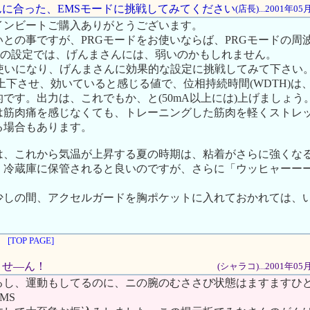
さんに合った、EMSモードに挑戦してみてください
(店長)...2001年0
インビートご購入ありがとうございます。
との事ですが、PRGモードをお使いならば、PRGモードの周波数
H)の設定では、げんまさんには、弱いのかもしれません。
お使いになり、げんまさんに効果的な設定に挑戦してみて下さい
)を上下させ、効いていると感じる値で、位相持続時間(WDTH)
です。出力は、これでもか、と(50mA以上には)上げましょう
は筋肉痛を感じなくても、トレーニングした筋肉を軽くストレ
る場合もあります。
は、これから気温が上昇する夏の時期は、粘着がさらに強くな
、冷蔵庫に保管されると良いのですが、さらに「ウッヒャーー
少しの間、アクセルガードを胸ポケットに入れておかれては、
[TOP PAGE]
れませ―ん！
(シャラコ)...2001年0
るし、運動もしてるのに、ニの腕のむささび状態はますますひ
MS