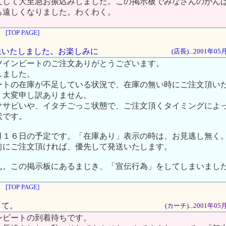
文して大至急お振込みしました。この掲示板でみなさんのがん
ち遠しくなりました。わくわく。
[TOP PAGE]
発送いたしました。お楽しみに
(店長)...2001年0
ツインビートのご注文ありがとうございます。
しました。
ートの在庫が不足している状況で、在庫の無い時にご注文頂い
、大変申し訳ありません。
ササビいや、イタチごっこ状態で、ご注文頂くタイミングによ
状です。
月１６日の予定です。「在庫あり」表示の時は、お見逃し無く
前にご注文頂ければ、優先して発送いたします。
ん。この掲示板にあるまじき、「宣伝行為」をしてしまいまし
[TOP PAGE]
して。
(カーチ)...2001年0
ンビートの到着待ちです。