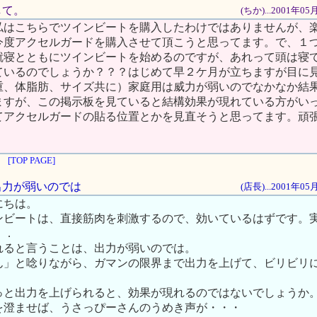
して。
(ちか)...2001年0
私はこちらでツインビートを購入したわけではありませんが、
今度アクセルガードを購入させて頂こうと思ってます。で、１
就寝とともにツインビートを始めるのですが、あれって頭は寝
ているのでしょうか？？？はじめて早２ケ月が立ちますが目に
重、体脂肪、サイズ共に）家庭用は威力が弱いのでなかなか結
ますが、この掲示板を見ていると結構効果が現れている方がい
てアクセルガードの貼る位置とかを見直そうと思ってます。頑
[TOP PAGE]
、出力が弱いのでは
(店長)...2001年0
にちは。
ンビートは、直接筋肉を刺激するので、効いているはずです。
．．
れると言うことは、出力が弱いのでは。
ん」と唸りながら、ガマンの限界まで出力を上げて、ビリビリ
っと出力を上げられると、効果が現れるのではないでしょうか
を澄ませば、うさっぴーさんのうめき声が・・・