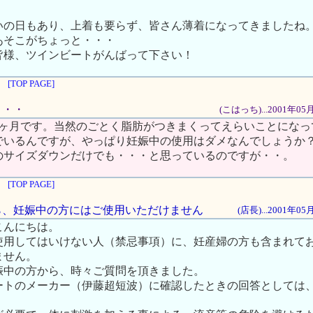
いの日もあり、上着も要らず、皆さん薄着になってきましたね
あそこがちょっと・・・
皆様、ツインビートがんばって下さい！
[TOP PAGE]
・・・
(こはっち)...2001年0
4ヶ月です。当然のごとく脂肪がつきまくってえらいことになっ
でいるんですが、やっぱり妊娠中の使用はダメなんでしょうか
のサイズダウンだけでも・・・と思っているのですが・・。
[TOP PAGE]
ながら、妊娠中の方にはご使用いただけません
(店長)...2001年0
こんにちは。
使用してはいけない人（禁忌事項）に、妊産婦の方も含まれて
ません。
娠中の方から、時々ご質問を頂きました。
ートのメーカー（伊藤超短波）に確認したときの回答としては