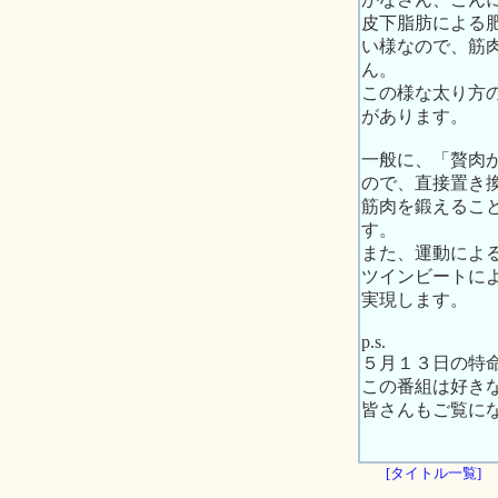
皮下脂肪による
い様なので、筋
ん。
この様な太り方
があります。
一般に、「贅肉
ので、直接置き
筋肉を鍛えるこ
す。
また、運動によ
ツインビートに
実現します。
p.s.
５月１３日の特命
この番組は好き
皆さんもご覧に
[タイトル一覧]