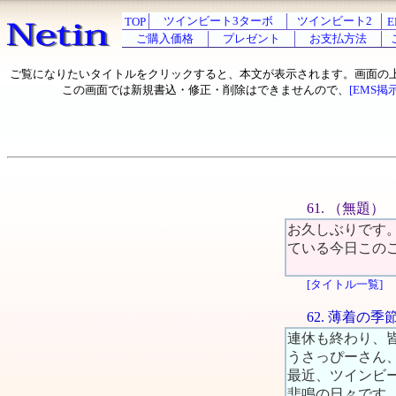
ツインビート3ターボ
ツインビート2
TOP
E
ご購入価格
プレゼント
お支払方法
ご覧になりたいタイトルをクリックすると、本文が表示されます。画面の
この画面では新規書込・修正・削除はできませんので、
[EMS掲
61. （無題）
お久しぶりです
ている今日この
[タイトル一覧]
62. 薄着の
連休も終わり、
うさっぴーさん
最近、ツインビ
悲鳴の日々です