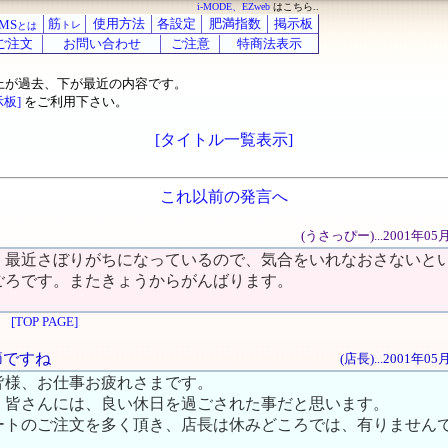
i-MODE、EZweb
はこちら..
筋
使用方法
各設定
肥満指数
掲示板
MS
トレ
とは
ご注文
お問い合わせ
ご注意
特商法表示
上が過去、下が最近の内容です。
示板]
をご利用下さい。
[タイトル一覧表示]
これ以前の発言へ
(うさっぴー)...2001年05
。最近さぼりがちになっているので、気合をいれなおさないと
ごろです。またきょうからがんばります。
[TOP PAGE]
季節ですね
(店長)...2001年0
皆様、お仕事お疲れさまです。
、皆さんには、良い休日を過ごされた事だと思います。
ートのご注文を多く頂き、店長は休みどころでは、有りません
。