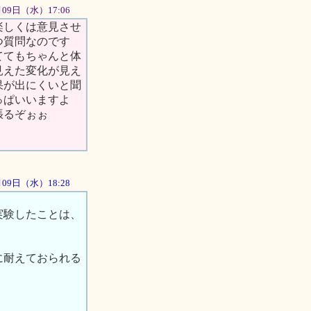
5月09日（水）17:06
楽しくは意見させ
つ質問なのです
ててもちゃんと体
見えた変化が見え
果が出にくいと聞
っぱいいますよ
張るぞぉぉ
5月09日（水）18:28
実験したことは、
に耐えておられる
。