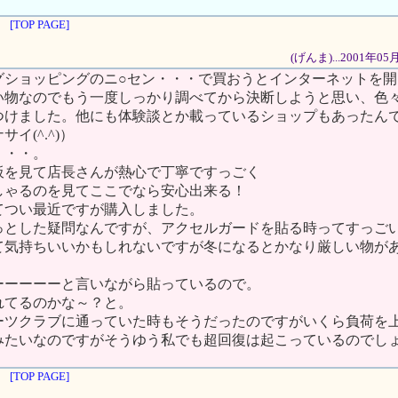
[TOP PAGE]
(げんま)...2001年0
グショッピングのニ○セン・・・で買おうとインターネットを開
い物なのでもう一度しっかり調べてから決断しようと思い、色
つけました。他にも体験談とか載っているショップもあったん
イ(^.^)）
・・・。
板を見て店長さんが熱心で丁寧ですっごく
しゃるのを見てここでなら安心出来る！
てつい最近ですが購入しました。
っとした疑問なんですが、アクセルガードを貼る時ってすっご
て気持ちいいかもしれないですが冬になるとかなり厳しい物が
ーーーーーと言いながら貼っているので。
れてるのかな～？と。
ーツクラブに通っていた時もそうだったのですがいくら負荷を
みたいなのですがそうゆう私でも超回復は起こっているのでし
[TOP PAGE]