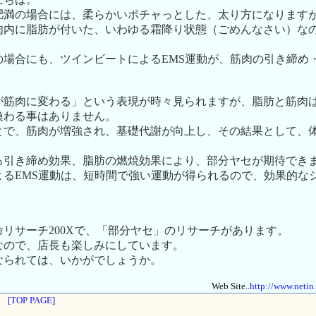
肥満の場合には、柔らかいポチャっとした、太り方になります
肉内に脂肪が付いた、いわゆる霜降り状態（ごめんなさい）な
の場合にも、ツインビートによるEMS運動が、筋肉の引き締め
が筋肉に変わる」という表現が時々見られますが、脂肪と筋肉
換わる事はありません。
とで、筋肉が増強され、基礎代謝が向上し、その結果として、
る引き締め効果、脂肪の燃焼効果により、部分ヤセが期待でき
よるEMS運動は、短時間で強い運動が得られるので、効果的な
リサーチ200Xで、「部分ヤセ」のリサーチがあります。
なので、店長も楽しみにしています。
なられては、いかがでしょうか。
Web Site..
http://www.netin
[TOP PAGE]