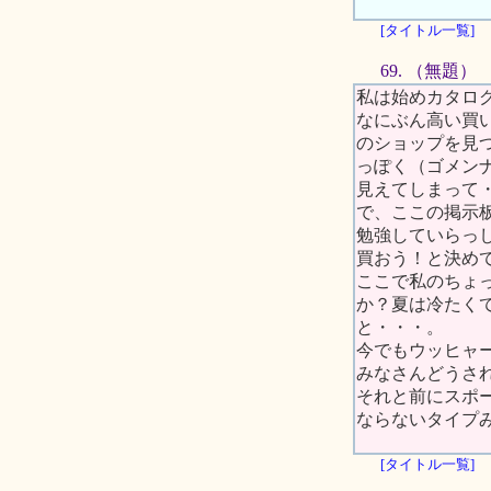
[タイトル一覧]
69. （無題）
私は始めカタロ
なにぶん高い買
のショップを見
っぽく（ゴメンナサ
見えてしまって
で、ここの掲示
勉強していらっ
買おう！と決め
ここで私のちょ
か？夏は冷たく
と・・・。
今でもウッヒャ
みなさんどうさ
それと前にスポ
ならないタイプ
[タイトル一覧]