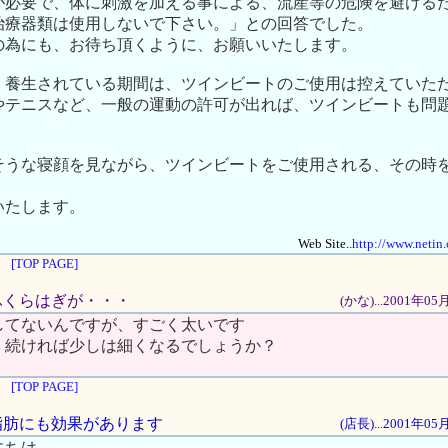
が必要で、体に刺激を加える事による、流産等の危険を避ける
治療器類は使用しないで下さい。」との回答でした。
の為にも、お待ち頂くように、お願いいたします。
、養生されている期間は、ツインビートのご使用は控えていた
やテニスなど、一般の運動の許可が出れば、ツインビートも問
そうな寝顔を見ながら、ツインビートをご使用される、その時
いたします。
Web Site..
http://www.netin.
[TOP PAGE]
、ふくらはぎが・・・
(かな)...2001年0
してないんですが、すごく太いです
）続ければ少しは細くなるでしょうか？
[TOP PAGE]
の脂肪にも効果があります
(店長)...2001年0
にちは。