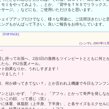
ミモミをやってみよう。」とか、「背中をＴＮＳでリラックス
ッサージ。」などにも、ご使用いただけると思います。
シェイプアップだけでなく、様々な用途に、ご活用頂きたいと
ニングもがんばって下さい。良いご報告をお待ちしています。
[TOP PAGE]
(シンヤ)...2001年1
ュ。
隠し持って出張へ、2泊3日の激務もツインビートとともに何と
たら、PS2当選メール。
ート効果なりか。うれしすぎます！
ゃりました！！
腹、何か締ってきてない？」とか言われ上機嫌で今日もフンフ
フンとはいかず、「グヘェ」「アフゥ」とかって奇声を発しな
ないこの顔、って感じ（笑）。
かに体重、体脂肪（上半身、下半身）、と各サイズをエクセル
ます。結果はそのうち・・・。ムフフ。