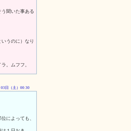
そう聞いた事ある
というのに）なり
イラ。ムフフ。
1月03日（土）00:30
部位によっても、
腕は１日おき、