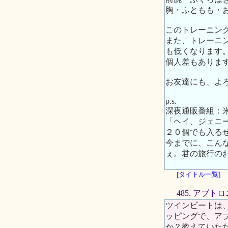
胸・ふともも・
このトレーニン
また、トレーニ
も低くなります
個人差もありま
お友達にも、よ
p.s.
深夜通販番組：
「ヘイ、ジェニ
２０個でも入る
今までに、こん
ぇ。君の旅行の
[タイトル一覧]
485. アブト
ツインビートは
ッピングで、ア
か？教えていた