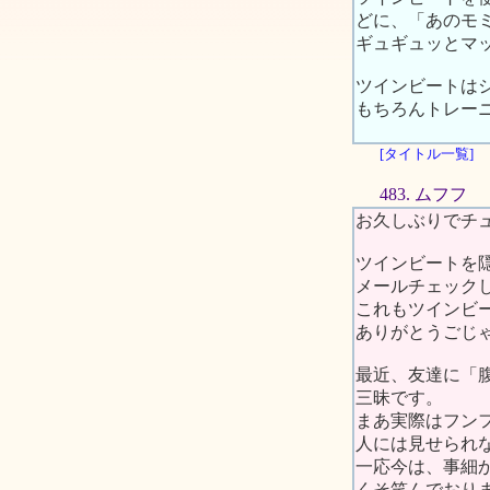
どに、「あのモ
ギュギュッとマ
ツインビートは
もちろんトレー
[タイトル一覧]
483. ムフフ
お久しぶりでチ
ツインビートを
メールチェックし
これもツインビ
ありがとうごじ
最近、友達に「
三昧です。
まあ実際はフン
人には見せられ
一応今は、事細
くそ笑んでおり