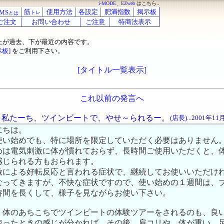
i-MODE、EZweb
はこちら..
筋
使用方法
各設定
肥満指数
掲示板
MS
トレ
とは
ご注文
お問い合わせ
ご注意
特商法表示
上が過去、下が最近の内容です。
示板]
をご利用下さい。
[タイトル一覧表示]
これ以前の発言へ
ーも、私たーち、ツインビートで、やせ～られるー。
(店長)...2001年1
にちは。
使い始めでも、特に場所を限定していただく必要はありません
めは電気刺激に体が慣れておらず、長時間ご使用いただくと、
感じられる方もおられます。
激による好転反応と言われる症状で、継続してお使いいただけ
なってきますが、不快な症状ですので、使い始めの１週間は、
時間を長くして、様子を見ながらお使い下さい。
、体のあちこちでツインビートの体験ツアーをされるのも、良
使ったときの感じが分かれば、その後、肩コリや、体が重い、