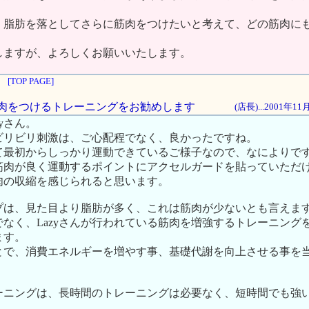
、脂肪を落としてさらに筋肉をつけたいと考えて、どの筋肉にも
しますが、よろしくお願いいたします。
[TOP PAGE]
、筋肉をつけるトレーニングをお勧めします
(店長)...2001年1
yさん。
ビリビリ刺激は、ご心配程でなく、良かったですね。
て最初からしっかり運動できているご様子なので、なによりで
に筋肉が良く運動するポイントにアクセルガードを貼っていただ
肉の収縮を感じられると思います。
プは、見た目より脂肪が多く、これは筋肉が少ないとも言えま
なく、Lazyさんが行われている筋肉を増強するトレーニング
ます。
とで、消費エネルギーを増やす事、基礎代謝を向上させる事を
ーニングは、長時間のトレーニングは必要なく、短時間でも強
。