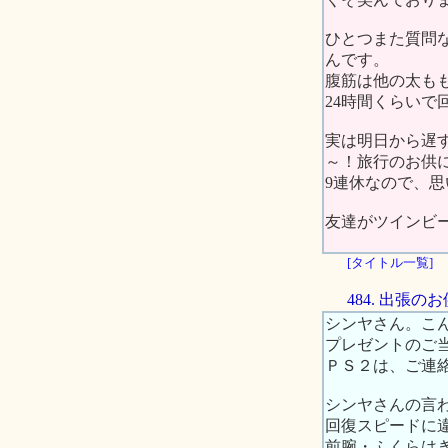
ひとつまた質問
んです。
腹筋は他の太も
24時間くらいで
実は明日から遅
～！旅行のお供に
9連休なので、
友達がツインビ
[タイトル一覧]
484. 出張
シンヤさん。こ
プレゼントのご
ＰＳ２は、ご連
シンヤさんの言
回復スピードに
前腕・ふくらは