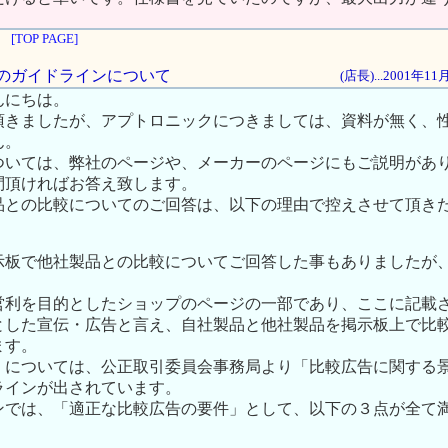
[TOP PAGE]
広告のガイドラインについて
(店長)...2001年1
んにちは。
頂きましたが、アプトロニックにつきましては、資料が無く、
ん。
ついては、弊社のページや、メーカーのページにもご説明があ
問頂ければお答え致します。
品との比較についてのご回答は、以下の理由で控えさせて頂き
示板で他社製品との比較についてご回答した事もありましたが
。
営利を目的としたショップのページの一部であり、ここに記載
とした宣伝・広告と言え、自社製品と他社製品を掲示板上で比
ます。
」については、公正取引委員会事務局より「比較広告に関する
ラインが出されています。
ンでは、「適正な比較広告の要件」として、以下の３点が全て