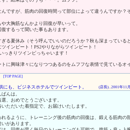
なんですが、筋肉の回復時間って部位によって違うんですか？
もや大胸筋なんかより回復が早いって。
回復するって聞いた事もあります。
すぎる夏休み（そう呼んでいいのだろうか？秋も深まっている
ツインビート！PS2やりながらツインビート！
思いっきりツインビっちゃいます！
ートに興味津々になりつつあるのをムフフな表情で見ているオ
[TOP PAGE]
のお供にも、ビジネスホテルでツインビート。
(店長)...2001年1
んばんは。
当選、おめでとうございます。
絡いただいた着指定で、お届けいたします。
われるように、トレーニング後の筋肉の回復は、鍛える筋肉の
違いがあります。
ぎは、回復が早く毎日のトレーニングも可能で、腹筋・肩・上