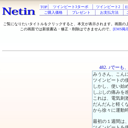
ツインビート3ターボ
ツインビート2
TOP
E
ご購入価格
プレゼント
お支払方法
ご覧になりたいタイトルをクリックすると、本文が表示されます。画面の
この画面では新規書込・修正・削除はできませんので、
[EMS掲
482. ♪で
みうさん、こん
ツインビートの
しかし、使い始
しぶしの痛みを
これは、電気刺
だんだんと軽く
から徐々に運動
最初の１週間は
ツインビートを