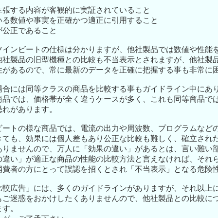
で主張する内容が客観的に実証されていること
ている数値や事実を正確かつ適正に引用すること
が公正であること
ツインビートの仕様は分かりますが、他社製品では数値や性能
他社製品の旧型機種との比較も不当表示とされますが、他社製
性があるので、常に最新のデータを正確に把握する事も非常に
場合には同等クラスの商品を比較する事もガイドライン中にあ
商品では、価格帯が全く違うケースが多く、これも同等商品で
恐れがあります。
ビートの様な商品では、電流の出力や周波数、プログラムなど
きても、効果には個人差もあり公正な比較も難しく、確立され
ありませんので、万人に「効果の違い」があるとは、言い難い
の違い」が適正な商品の性能の比較方法と言えなければ、それ
消費者の方にとって誤認を招くとされ「不当表示」となる危険
比較広告」には、多くのガイドラインがありますが、それ以上
もご迷惑をおかけしたくありませんので、他社製品との比較に
ます。