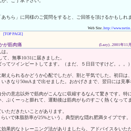
んが、ご了承下さい。
「あちら」に同様のご質問をすると、ご回答を頂けるかもしれ
Web Site..
http://www.netin
[TOP PAGE]
こかが筋肉痛
(Lazy)...2001年
んは。
まして、無事10/31に届きました。
ばってツインビートしてます。（まだ、５日目ですけど。。。
に耐えられるかどうか心配でしたが、割と平気でした。初日は
、いきなり50mAまで出せました。おかげさまで、翌日には見
自分の意志以外で筋肉がこんなに収縮するなんて驚きです。特
い、ぷくーっと膨れて、運動後は筋肉がものすごく熱くなって
ていただきたいことがあります。
2くらいで体脂肪率が25%という、典型的な隠れ肥満タイプです
に効果的なトレーニング法がありましたら、アドバイスをいた