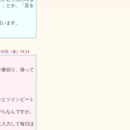
。」とか、「足を
思います。
1月02日（金）19:24
か乗切り、帰って
ンとツインビート
がらなんですが。
に入力して毎日ほ