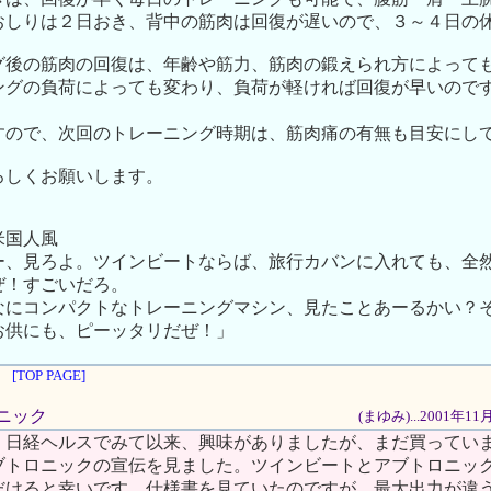
おしりは２日おき、背中の筋肉は回復が遅いので、３～４日の
グ後の筋肉の回復は、年齢や筋力、筋肉の鍛えられ方によって
ングの負荷によっても変わり、負荷が軽ければ回復が早いので
。
すので、次回のトレーニング時期は、筋肉痛の有無も目安にし
ろしくお願いします。
米国人風
ー、見ろよ。ツインビートならば、旅行カバンに入れても、全
ぜ！すごいだろ。
なにコンパクトなトレーニングマシン、見たことあーるかい？
お供にも、ピーッタリだぜ！」
[TOP PAGE]
ロニック
(まゆみ)...2001年1
、日経ヘルスでみて以来、興味がありましたが、まだ買ってい
ブトロニックの宣伝を見ました。ツインビートとアブトロニッ
だけると幸いです。仕様書を見ていたのですが、最大出力が違