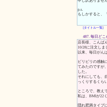
申し訳ありませ
p.s.
もしかすると、
[タイトル一覧]
487. 毎日ど
店長様、こんば
10/28に注文し
以来、毎日がん
ビリビリの感触
てみたのですが
した。
それにしても、
っくりするくら
ところで、教え
私は、BMIが2
隠れ肥満タイプ