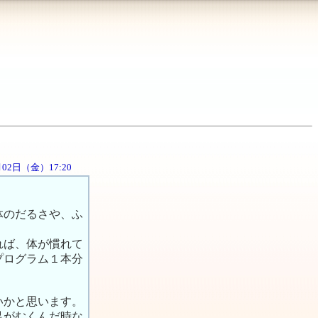
1月02日（金）17:20
。
体のだるさや、ふ
れば、体が慣れて
プログラム１本分
いかと思います。
足がむくんだ時な