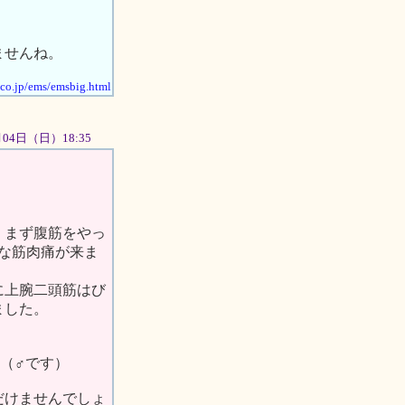
ませんね。
.co.jp/ems/emsbig.html
11月04日（日）18:35
）
、まず腹筋をやっ
事な筋肉痛が来ま
に上腕二頭筋はび
ました。
。（♂です）
だけませんでしょ