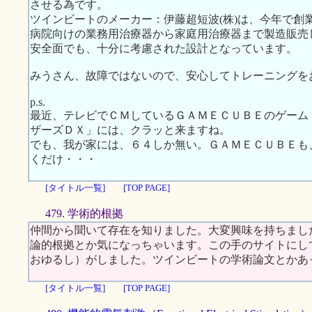
させる為です。
ツインビートのメーカー：伊藤超短波(株)は、今年で創
病院向けの業務用治療器から家庭用治療器まで製造販売
安全面でも、十分に考慮された設計となっています。
みうさん、故障ではないので、安心してトレーニングを
p.s.
最近、テレビでＣＭしているＧＡＭＥＣＵＢＥのゲーム
ザーズＤＸ」には、クラッと来ますね。
でも、我が家には、６４しか無い。ＧＡＭＥＣＵＢＥも
くだけ・・・
[タイトル一覧]
[TOP PAGE]
479. 学術的根拠
仲間から聞いて存在を知りました。大変興味を持ちまし
論的根拠とか気になっちゃいます。この手のサイトにし
おゆるし）がしました。ツインビートの学術論文とかあ
[タイトル一覧]
[TOP PAGE]