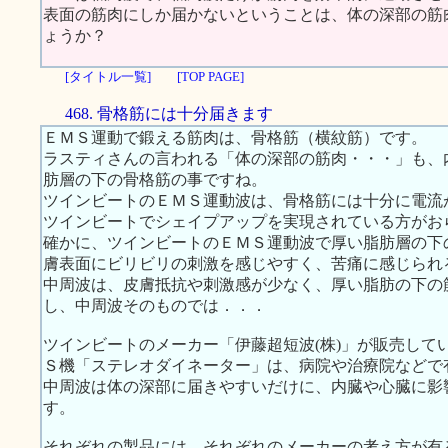
表面の筋肉にしか届かないということは、体の深部の筋
ょうか？
[タイトル一覧]
[TOP PAGE]
468. 骨格筋には十分届きます
ＥＭＳ運動で鍛える筋肉は、骨格筋（横紋筋）です。
ラスティさんの言われる「体の深部の筋肉・・・」も、
肪層の下の骨格筋の事ですね。
ツインビートのＥＭＳ運動波は、骨格筋には十分に電流
ツインビートでシェイプアップを実現されている方がお
確かに、ツインビートのＥＭＳ運動波で厚い脂肪層の下
膚表面にビリビリの刺激を感じやすく、苦痛に感じられ
中周波は、皮膚抵抗や刺激感が少なく、厚い脂肪の下の
し、中周波そのものでは．．．
ツインビートのメーカー「伊藤超短波(株)」が販売して
Ｓ機「ステレオダイネーター」は、病院や治療院などで
中周波は体の深部に届きやすいだけに、内臓や心臓に影
す。
それぞれの製品には、それぞれのメーカーの考え方が有