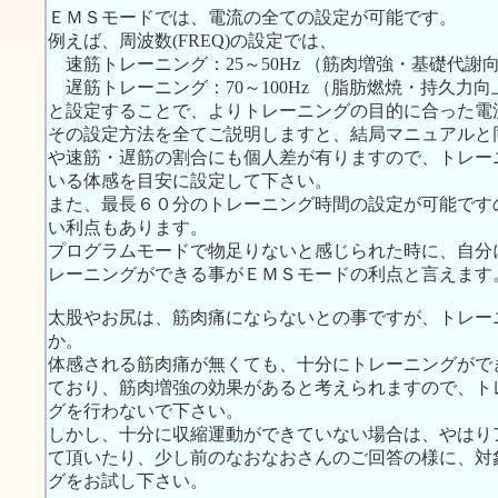
ＥＭＳモードでは、電流の全ての設定が可能です。
例えば、周波数(FREQ)の設定では、
速筋トレーニング：25～50Hz （筋肉増強・基礎代謝
遅筋トレーニング：70～100Hz （脂肪燃焼・持久力向
と設定することで、よりトレーニングの目的に合った電
その設定方法を全てご説明しますと、結局マニュアルと
や速筋・遅筋の割合にも個人差が有りますので、トレー
いる体感を目安に設定して下さい。
また、最長６０分のトレーニング時間の設定が可能です
い利点もあります。
プログラムモードで物足りないと感じられた時に、自分
レーニングができる事がＥＭＳモードの利点と言えます
太股やお尻は、筋肉痛にならないとの事ですが、トレー
か。
体感される筋肉痛が無くても、十分にトレーニングがで
ており、筋肉増強の効果があると考えられますので、ト
グを行わないで下さい。
しかし、十分に収縮運動ができていない場合は、やはり
て頂いたり、少し前のなおなおさんのご回答の様に、対
グをお試し下さい。